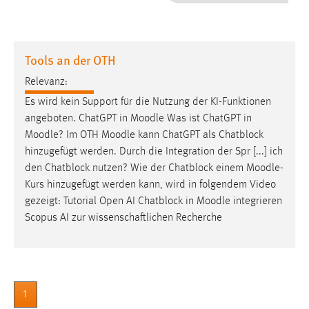
1 Jahr
Performance
Tools an der OTH
Name:
Relevanz:
staticfilecache
Es wird kein Support für die Nutzung der KI-Funktionen
angeboten. ChatGPT in
Moodle
Was ist ChatGPT in
Zweck:
Moodle
? Im OTH
Moodle
kann ChatGPT als Chatblock
Für performante Seitenauslieferung wird in diesem Cookie
gespeichert, ob man eingeloggt ist.
hinzugefügt werden. Durch die Integration der Spr [...] ich
den Chatblock nutzen? Wie der Chatblock einem
Moodle
-
Kurs hinzugefügt werden kann, wird in folgendem Video
Sprachpräferenz
gezeigt: Tutorial Open AI Chatblock in
Moodle
integrieren
Name:
Scopus AI zur wissenschaftlichen Recherche
site-language-preference
Zweck:
Das Cookie speichert die gewählte Sprache der Website.
1
Cookie Laufzeit: