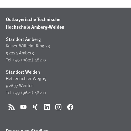
30 Tage
Ostbayerische Technische
Chat
Hochschule Amberg-Weiden
Name:
MibewSessionID, MIBEW_UserID, mibew_locale, mibew-
Standort Amberg
chat-frame-style-5e9dbeb1811c0446
Kaiser-Wilhelm-Ring 23
92224 Amberg
Zweck:
Tel
+49 (9621) 482-0
Wird benötigt um die Chatfunktion nutzen zu können.
Standort Weiden
Cookie Laufzeit:
MibewSessionID, mibew-chat-frame-style-
Hetzenrichter Weg 15
5e9dbeb1811c0446 = Sitzungslaufzeit, mibew_locale = 3
92637 Weiden
Jahre, MIBEW_UserID = 1 Jahr
Tel
+49 (9621) 482-0
Login
RSS
YouTube
Xing
LinkedIn
Instagram
Facebook
Name:
fe_user, be_user, be_lastLoginProvider
Fragen zum Studium