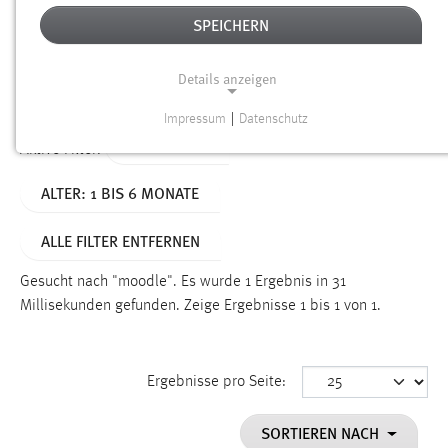
SPEICHERN
Alter
Details anzeigen
SUCHEN
Impressum
|
Datenschutz
NOTWENDIGE COOKIES
TYP: SEITEN
Aktive Filter:
Notwendige Cookies ermöglichen grundlegende
ALTER: 1 BIS 6 MONATE
Funktionen und sind für die einwandfreie Funktion der
Website erforderlich.
ALLE FILTER ENTFERNEN
Einverständnis
Gesucht nach "moodle".
Es wurde 1 Ergebnis in 31
Name:
Millisekunden gefunden.
Zeige Ergebnisse 1 bis 1 von 1.
cookie_consent
Zweck:
Ergebnisse pro Seite:
Dieser Cookie speichert die ausgewählten Einverständnis-
Optionen des Benutzers
SORTIEREN NACH
Cookie Laufzeit: