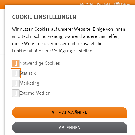
Zum Hauptinhalt springen
MyOTH
Kontakt
DE
COOKIE EINSTELLUNGEN
SUCHE
Wir nutzen Cookies auf unserer Website. Einige von ihnen
sind technisch notwendig, während andere uns helfen,
diese Website zu verbessern oder zusätzliche
JETZT BEWERBEN
Funktionalitäten zur Verfügung zu stellen.
Notwendige Cookies
SUCHE
Statistik
Marketing
FILTER
Externe Medien
Typ
ALLE AUSWÄHLEN
Erstellungsdatum
ABLEHNEN