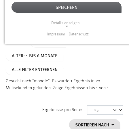
SPEICHERN
Alter
Details anzeigen
SUCHEN
Impressum
|
Datenschutz
NOTWENDIGE COOKIES
TYP: SEITEN
Aktive Filter:
Notwendige Cookies ermöglichen grundlegende
ALTER: 1 BIS 6 MONATE
Funktionen und sind für die einwandfreie Funktion der
Website erforderlich.
ALLE FILTER ENTFERNEN
Einverständnis
Gesucht nach "moodle".
Es wurde 1 Ergebnis in 22
Name:
Millisekunden gefunden.
Zeige Ergebnisse 1 bis 1 von 1.
cookie_consent
Zweck:
Ergebnisse pro Seite:
Dieser Cookie speichert die ausgewählten Einverständnis-
Optionen des Benutzers
SORTIEREN NACH
Cookie Laufzeit: