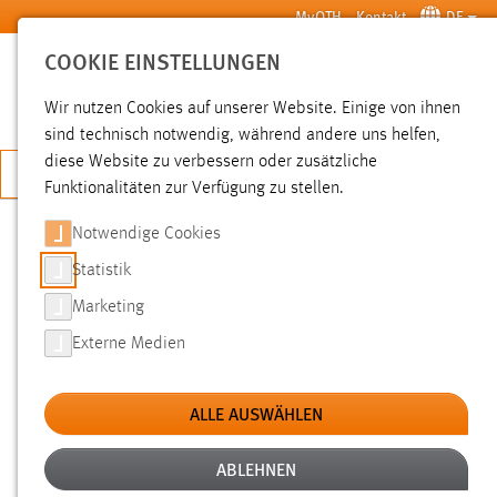
Zum Hauptinhalt springen
MyOTH
Kontakt
DE
COOKIE EINSTELLUNGEN
SUCHE
Wir nutzen Cookies auf unserer Website. Einige von ihnen
sind technisch notwendig, während andere uns helfen,
diese Website zu verbessern oder zusätzliche
JETZT BEWERBEN
Funktionalitäten zur Verfügung zu stellen.
Notwendige Cookies
SUCHE
Statistik
Marketing
FILTER
Externe Medien
Typ
ALLE AUSWÄHLEN
Erstellungsdatum
ABLEHNEN