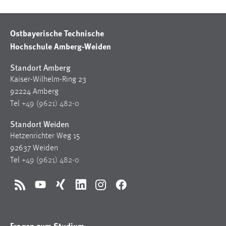
30 Tage
Ostbayerische Technische
Chat
Hochschule Amberg-Weiden
Name:
MibewSessionID, MIBEW_UserID, mibew_locale, mibew-
Standort Amberg
chat-frame-style-5e9dbeb1811c0446
Kaiser-Wilhelm-Ring 23
92224 Amberg
Zweck:
Tel
+49 (9621) 482-0
Wird benötigt um die Chatfunktion nutzen zu können.
Standort Weiden
Cookie Laufzeit:
MibewSessionID, mibew-chat-frame-style-
Hetzenrichter Weg 15
5e9dbeb1811c0446 = Sitzungslaufzeit, mibew_locale = 3
92637 Weiden
Jahre, MIBEW_UserID = 1 Jahr
Tel
+49 (9621) 482-0
Login
RSS
YouTube
Xing
LinkedIn
Instagram
Facebook
Name:
fe_user, be_user, be_lastLoginProvider
Fragen zum Studium