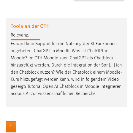
1 Jahr
Performance
Tools an der OTH
Name:
Relevanz:
staticfilecache
Es wird kein Support für die Nutzung der KI-Funktionen
angeboten. ChatGPT in
Moodle
Was ist ChatGPT in
Zweck:
Moodle
? Im OTH
Moodle
kann ChatGPT als Chatblock
Für performante Seitenauslieferung wird in diesem Cookie
gespeichert, ob man eingeloggt ist.
hinzugefügt werden. Durch die Integration der Spr [...] ich
den Chatblock nutzen? Wie der Chatblock einem
Moodle
-
Kurs hinzugefügt werden kann, wird in folgendem Video
Sprachpräferenz
gezeigt: Tutorial Open AI Chatblock in
Moodle
integrieren
Name:
Scopus AI zur wissenschaftlichen Recherche
site-language-preference
Zweck:
Das Cookie speichert die gewählte Sprache der Website.
1
Cookie Laufzeit: