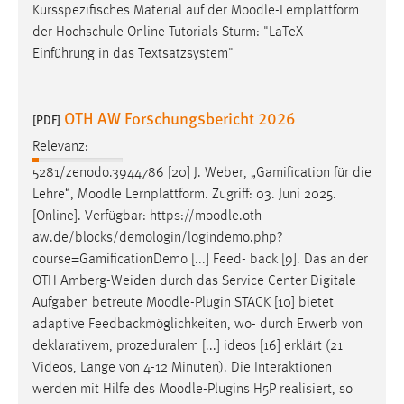
Kursspezifisches Material auf der
Moodle
-Lernplattform
der Hochschule Online-Tutorials Sturm: "LaTeX –
Einführung in das Textsatzsystem"
OTH AW Forschungsbericht 2026
[PDF]
Relevanz:
5281/zenodo.3944786 [20] J. Weber, „Gamification für die
Lehre“,
Moodle
Lernplattform. Zugriff: 03. Juni 2025.
[Online]. Verfügbar: https://
moodle
.oth-
aw.de/blocks/demologin/logindemo.php?
course=GamificationDemo [...] Feed- back [9]. Das an der
OTH Amberg-Weiden durch das Service Center Digitale
Aufgaben betreute
Moodle
-Plugin STACK [10] bietet
adaptive Feedbackmöglichkeiten, wo- durch Erwerb von
deklarativem, prozeduralem [...] ideos [16] erklärt (21
Videos, Länge von 4-12 Minuten). Die Interaktionen
werden mit Hilfe des
Moodle
-Plugins H5P realisiert, so