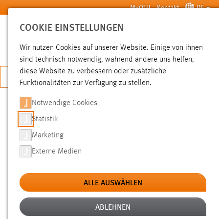
Zum Hauptinhalt springen
MyOTH
Kontakt
DE
COOKIE EINSTELLUNGEN
SUCHE
Wir nutzen Cookies auf unserer Website. Einige von ihnen
sind technisch notwendig, während andere uns helfen,
diese Website zu verbessern oder zusätzliche
JETZT BEWERBEN
Funktionalitäten zur Verfügung zu stellen.
Notwendige Cookies
SUCHE
Statistik
Marketing
FILTER
Externe Medien
Typ
ALLE AUSWÄHLEN
Erstellungsdatum
ABLEHNEN