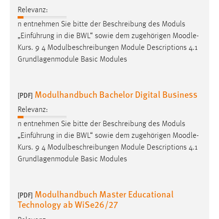
Relevanz:
Cookie Laufzeit:
n entnehmen Sie bitte der Beschreibung des Moduls
Max. 13 Monate
„Einführung in die BWL“ sowie dem zugehörigen
Moodle
-
Kurs. 9 4 Modulbeschreibungen Module Descriptions 4.1
Grundlagenmodule Basic Modules
MARKETING
Marketing Cookies werden von Drittanbietern
Modulhandbuch Bachelor Digital Business
verwendet, um personalisierte Werbung anzuzeigen.
[PDF]
Sie tun dies, indem sie Besucher über Websites
Relevanz:
hinweg verfolgen.
n entnehmen Sie bitte der Beschreibung des Moduls
„Einführung in die BWL“ sowie dem zugehörigen
Moodle
-
Google Ads
Kurs. 9 4 Modulbeschreibungen Module Descriptions 4.1
Grundlagenmodule Basic Modules
Name:
_gcl_au
Anbieter:
Modulhandbuch Master Educational
[PDF]
Google Ireland Limited
Technology ab WiSe26/27
Zweck: