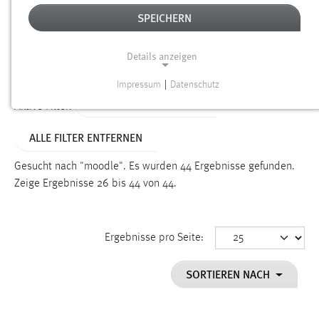
SPEICHERN
Alter
Details anzeigen
SUCHEN
Impressum
|
Datenschutz
NOTWENDIGE COOKIES
ALTER: 1 BIS 6 MONATE
Aktive Filter:
Notwendige Cookies ermöglichen grundlegende
ALLE FILTER ENTFERNEN
Funktionen und sind für die einwandfreie Funktion der
Website erforderlich.
Gesucht nach "moodle".
Es wurden 44 Ergebnisse gefunden.
Zeige Ergebnisse 26 bis 44 von 44.
Einverständnis
Name:
cookie_consent
Ergebnisse pro Seite:
Zweck:
SORTIEREN NACH
Dieser Cookie speichert die ausgewählten Einverständnis-
Optionen des Benutzers
Cookie Laufzeit: