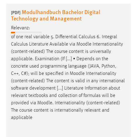
1 Jahr
Modulhandbuch Bachelor Digital
[PDF]
Technology and Management
Performance
Relevanz:
Name:
of one real variable 5. Differential Calculus 6. Integral
staticfilecache
Calculus Literature Available via
Moodle
Internationality
(content-related) The course content is universally
Zweck:
applicable. Examination (If [...] • Depends on the
Für performante Seitenauslieferung wird in diesem Cookie
concrete used programming language (JAVA, Python,
gespeichert, ob man eingeloggt ist.
C++, C#); will be specified in
Moodle
Internationality
(content-related) The content is valid in any international
Sprachpräferenz
software development [...] Literature Information about
relevant textbooks and collection of formulas will be
Name:
provided via
Moodle
. Internationality (content-related)
site-language-preference
The course content is internationally relevant and
Zweck:
applicable
Das Cookie speichert die gewählte Sprache der Website.
Cookie Laufzeit: