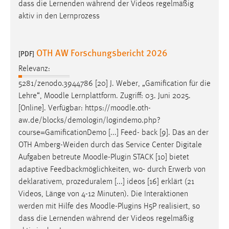
dass die Lernenden während der Videos regelmäßig
aktiv in den Lernprozess
OTH AW Forschungsbericht 2026
[PDF]
Relevanz:
5281/zenodo.3944786 [20] J. Weber, „Gamification für die
Lehre“,
Moodle
Lernplattform. Zugriff: 03. Juni 2025.
[Online]. Verfügbar: https://
moodle
.oth-
aw.de/blocks/demologin/logindemo.php?
course=GamificationDemo [...] Feed- back [9]. Das an der
OTH Amberg-Weiden durch das Service Center Digitale
Aufgaben betreute
Moodle
-Plugin STACK [10] bietet
adaptive Feedbackmöglichkeiten, wo- durch Erwerb von
deklarativem, prozeduralem [...] ideos [16] erklärt (21
Videos, Länge von 4-12 Minuten). Die Interaktionen
werden mit Hilfe des
Moodle
-Plugins H5P realisiert, so
dass die Lernenden während der Videos regelmäßig