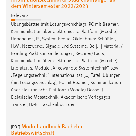
dem Wintersemester 2022/2023
Zweck:
Dieser Cookie ist notwendig um sich an der Website
Relevanz:
einloggen zu können.
Übungsblätter (mit Lösungsvorschlag), PC mit Beamer,
Cookie Laufzeit:
Kommunikation über elektronische Plattform (
Moodle
)
24 Stunden
Unbehauen, R., Systemtheorie, Oldenbourg Schüßler,
H.W., Netzwerke, Signale und Systeme, Bd [...] Material /
Reading Praktikumsanleitungen, Rechner/Tools,
STATISTIK
Kommunikation über elektronische Plattform (
Moodle
)
Literatur: s. Module „Angewandte Systemtechnik“ bzw.
Statistik Cookies erfassen Informationen anonym.
„Regelungstechnik“ Internationalität [...] Tafel, Übungen
Diese Informationen helfen uns zu verstehen, wie
(mit Lösungsvorschlag), PC mit Beamer, Kommunikation
unsere Besucher unsere Website nutzen.
über elektronische Plattform (
Moodle
) Dosse, J.:
Elektrische Messtechnik; Akademische Verlagsges.
Matomo
Tränkler, H.-R.: Taschenbuch der
Name:
_pk_ref, _pk_cvar, _pk_id, _pk_ses
Modulhandbuch Bachelor
[PDF]
Zweck:
Betriebswirtschaft
Zugriffsstatistik