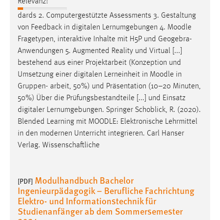
Relevanz:
Conversion-Tracking
dards 2. Computergestützte Assessments 3. Gestaltung
von Feedback in digitalen Lernumgebungen 4.
Moodle
Cookie Laufzeit:
Fragetypen, interaktive Inhalte mit H5P und Geogebra-
3 Monate
Anwendungen 5. Augmented Reality und Virtual [...]
bestehend aus einer Projektarbeit (Konzeption und
Facebook Pixel
Umsetzung einer digitalen Lerneinheit in
Moodle
in
Gruppen- arbeit, 50%) und Präsentation (10–20 Minuten,
Name:
50%) Über die Prüfungsbestandteile [...] und Einsatz
_fbp
digitaler Lernumgebungen. Springer Schoblick, R. (2020).
Anbieter:
Blended Learning mit
MOODLE
: Elektronische Lehrmittel
Facebook
in den modernen Unterricht integrieren. Carl Hanser
Zweck:
Verlag. Wissenschaftliche
Conversion-Tracking
Cookie Laufzeit:
Modulhandbuch Bachelor
[PDF]
3 Monate
Ingenieurpädagogik – Berufliche Fachrichtung
Elektro- und Informationstechnik für
Studienanfänger ab dem Sommersemester