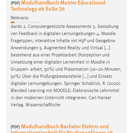
Modulhandbuch Master Educational
30 Tage
[PDF]
Technology ab SoSe 26
Relevanz:
Chat
dards 2. Computergestützte Assessments 3. Gestaltung
Name:
von Feedback in digitalen Lernumgebungen 4.
Moodle
MibewSessionID, MIBEW_UserID, mibew_locale, mibew-
Fragetypen, interaktive Inhalte mit H5P und Geogebra-
chat-frame-style-5e9dbeb1811c0446
Anwendungen 5. Augmented Reality und Virtual [...]
Zweck:
bestehend aus einer Projektarbeit (Konzeption und
Wird benötigt um die Chatfunktion nutzen zu können.
Umsetzung einer digitalen Lerneinheit in
Moodle
in
Gruppen- arbeit, 50%) und Präsentation (10–20 Minuten,
Cookie Laufzeit:
50%) Über die Prüfungsbestandteile [...] und Einsatz
MibewSessionID, mibew-chat-frame-style-
digitaler Lernumgebungen. Springer Schoblick, R. (2020).
5e9dbeb1811c0446 = Sitzungslaufzeit, mibew_locale = 3
Blended Learning mit
MOODLE
: Elektronische Lehrmittel
Jahre, MIBEW_UserID = 1 Jahr
in den modernen Unterricht integrieren. Carl Hanser
Verlag. Wissenschaftliche
Login
Name:
Modulhandbuch Bachelor Elektro-und
[PDF]
fe_user, be_user, be_lastLoginProvider
Informationstechnik für Studienanfänger ab