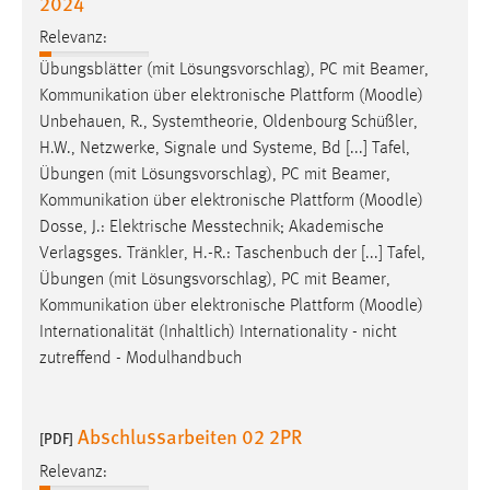
2024
EXTERNE MEDIEN
Relevanz:
Um Inhalte von Videoplattformen und Social Media
Plattformen anzeigen zu können, werden von diesen
Übungsblätter (mit Lösungsvorschlag), PC mit Beamer,
externen Medien Cookies gesetzt.
Kommunikation über elektronische Plattform (
Moodle
)
Unbehauen, R., Systemtheorie, Oldenbourg Schüßler,
YouTube
H.W., Netzwerke, Signale und Systeme, Bd [...] Tafel,
Übungen (mit Lösungsvorschlag), PC mit Beamer,
Kommunikation über elektronische Plattform (
Moodle
)
Vimeo
Dosse, J.: Elektrische Messtechnik; Akademische
Verlagsges. Tränkler, H.-R.: Taschenbuch der [...] Tafel,
Übungen (mit Lösungsvorschlag), PC mit Beamer,
Kommunikation über elektronische Plattform (
Moodle
)
Internationalität (Inhaltlich) Internationality - nicht
zutreffend - Modulhandbuch
Abschlussarbeiten 02 2PR
[PDF]
Relevanz: