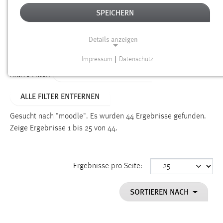
SPEICHERN
Alter
Details anzeigen
SUCHEN
Impressum
|
Datenschutz
NOTWENDIGE COOKIES
ALTER: 1 BIS 6 MONATE
Aktive Filter:
Notwendige Cookies ermöglichen grundlegende
ALLE FILTER ENTFERNEN
Funktionen und sind für die einwandfreie Funktion der
Website erforderlich.
Gesucht nach "moodle".
Es wurden 44 Ergebnisse gefunden.
Zeige Ergebnisse 1 bis 25 von 44.
Einverständnis
Name:
cookie_consent
Ergebnisse pro Seite:
Zweck:
SORTIEREN NACH
Dieser Cookie speichert die ausgewählten Einverständnis-
Optionen des Benutzers
Cookie Laufzeit: