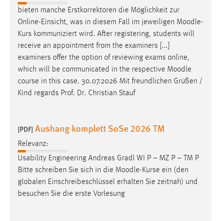
Zweck:
bieten manche Erstkorrektoren die Möglichkeit zur
Dieser Cookie ist notwendig um sich an der Website
Online-Einsicht, was in diesem Fall im jeweiligen
Moodle
-
einloggen zu können.
Kurs kommuniziert wird. After registering, students will
receive an appointment from the examiners [...]
Cookie Laufzeit:
examiners offer the option of reviewing exams online,
24 Stunden
which will be communicated in the respective
Moodle
course in this case. 30.07.2026 Mit freundlichen Grüßen /
Kind regards Prof. Dr. Christian Stauf
STATISTIK
Statistik Cookies erfassen Informationen anonym.
Diese Informationen helfen uns zu verstehen, wie
Aushang komplett SoSe 2026 TM
[PDF]
unsere Besucher unsere Website nutzen.
Relevanz:
Usability Engineering Andreas Gradl WI P – MZ P – TM P
Matomo
Bitte schreiben Sie sich in die
Moodle
-Kurse ein (den
Name:
globalen Einschreibeschlüssel erhalten Sie zeitnah) und
_pk_ref, _pk_cvar, _pk_id, _pk_ses
besuchen Sie die erste Vorlesung
Zweck:
Zugriffsstatistik