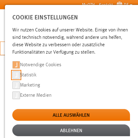
Zum Hauptinhalt springen
MyOTH
Kontakt
DE
COOKIE EINSTELLUNGEN
SUCHE
Wir nutzen Cookies auf unserer Website. Einige von ihnen
sind technisch notwendig, während andere uns helfen,
diese Website zu verbessern oder zusätzliche
JETZT BEWERBEN
Funktionalitäten zur Verfügung zu stellen.
Notwendige Cookies
SUCHE
Statistik
Marketing
FILTER
Externe Medien
Typ
ALLE AUSWÄHLEN
Erstellungsdatum
ABLEHNEN