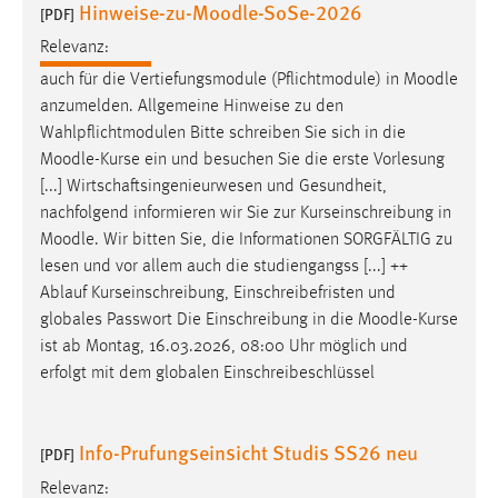
Hinweise-zu-Moodle-SoSe-2026
30 Tage
[PDF]
Relevanz:
Chat
auch für die Vertiefungsmodule (Pflichtmodule) in
Moodle
anzumelden. Allgemeine Hinweise zu den
Name:
Wahlpflichtmodulen Bitte schreiben Sie sich in die
MibewSessionID, MIBEW_UserID, mibew_locale, mibew-
Moodle
-Kurse ein und besuchen Sie die erste Vorlesung
chat-frame-style-5e9dbeb1811c0446
[...] Wirtschaftsingenieurwesen und Gesundheit,
Zweck:
nachfolgend informieren wir Sie zur Kurseinschreibung in
Wird benötigt um die Chatfunktion nutzen zu können.
Moodle
. Wir bitten Sie, die Informationen SORGFÄLTIG zu
lesen und vor allem auch die studiengangss [...] ++
Cookie Laufzeit:
Ablauf Kurseinschreibung, Einschreibefristen und
MibewSessionID, mibew-chat-frame-style-
5e9dbeb1811c0446 = Sitzungslaufzeit, mibew_locale = 3
globales Passwort Die Einschreibung in die
Moodle
-Kurse
Jahre, MIBEW_UserID = 1 Jahr
ist ab Montag, 16.03.2026, 08:00 Uhr möglich und
erfolgt mit dem globalen Einschreibeschlüssel
Login
Info-Prufungseinsicht Studis SS26 neu
Name:
[PDF]
fe_user, be_user, be_lastLoginProvider
Relevanz: