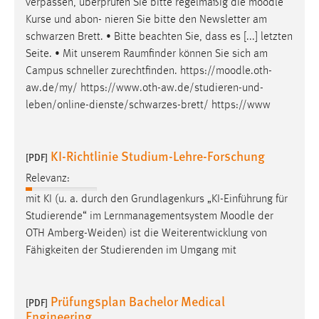
verpassen, überprüfen Sie bitte regelmäßig die
moodle
Kurse und abon- nieren Sie bitte den Newsletter am
schwarzen Brett. • Bitte beachten Sie, dass es [...] letzten
Seite. • Mit unserem Raumfinder können Sie sich am
Campus schneller zurechtfinden. https://
moodle
.oth-
aw.de/my/ https://www.oth-aw.de/studieren-und-
leben/online-dienste/schwarzes-brett/ https://www
KI-Richtlinie Studium-Lehre-Forschung
[PDF]
Relevanz:
mit KI (u. a. durch den Grundlagenkurs „KI-Einführung für
Studierende“ im Lernmanagementsystem
Moodle
der
OTH Amberg-Weiden) ist die Weiterentwicklung von
Fähigkeiten der Studierenden im Umgang mit
Prüfungsplan Bachelor Medical
[PDF]
Engineering