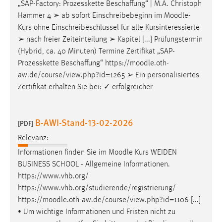
EXTERNE MEDIEN
„SAP-Factory: Prozesskette Beschaffung“ | M.A. Christoph
Hammer 4 ➢ ab sofort Einschreibebeginn im
Moodle
-
Um Inhalte von Videoplattformen und Social Media
Kurs ohne Einschreibeschlüssel für alle Kursinteressierte
Plattformen anzeigen zu können, werden von diesen
➢ nach freier Zeiteinteilung ➢ Kapitel [...] Prüfungstermin
externen Medien Cookies gesetzt.
(Hybrid, ca. 40 Minuten) Termine Zertifikat „SAP-
Prozesskette Beschaffung“ https://
moodle
.oth-
YouTube
aw.de/course/view.php?id=1265 ➢ Ein personalisiertes
Zertifikat erhalten Sie bei: ✓ erfolgreicher
Vimeo
B-AWI-Stand-13-02-2026
[PDF]
Relevanz:
Informationen finden Sie im
Moodle
Kurs WEIDEN
BUSINESS SCHOOL - Allgemeine Informationen.
https://www.vhb.org/
https://www.vhb.org/studierende/registrierung/
https://
moodle
.oth-aw.de/course/view.php?id=1106 [...]
• Um wichtige Informationen und Fristen nicht zu