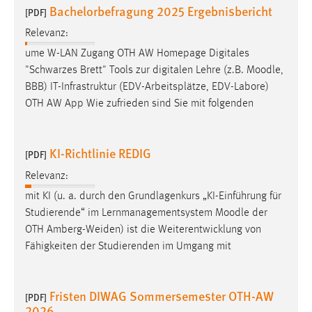
Bachelorbefragung 2025 Ergebnisbericht
[PDF]
Cookie Laufzeit:
Relevanz:
Max. 13 Monate
ume W-LAN Zugang OTH AW Homepage Digitales
"Schwarzes Brett" Tools zur digitalen Lehre (z.B.
Moodle
,
BBB) IT-Infrastruktur (EDV-Arbeitsplätze, EDV-Labore)
MARKETING
OTH AW App Wie zufrieden sind Sie mit folgenden
Marketing Cookies werden von Drittanbietern
verwendet, um personalisierte Werbung anzuzeigen.
KI-Richtlinie REDIG
Sie tun dies, indem sie Besucher über Websites
[PDF]
hinweg verfolgen.
Relevanz:
mit KI (u. a. durch den Grundlagenkurs „KI-Einführung für
Google Ads
Studierende“ im Lernmanagementsystem
Moodle
der
Name:
OTH Amberg-Weiden) ist die Weiterentwicklung von
_gcl_au
Fähigkeiten der Studierenden im Umgang mit
Anbieter:
Google Ireland Limited
Fristen DIWAG Sommersemester OTH-AW
[PDF]
2026
Zweck: