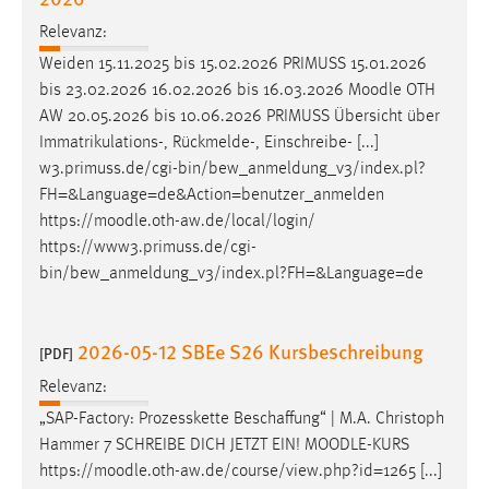
Conversion-Tracking
Relevanz:
Cookie Laufzeit:
Weiden 15.11.2025 bis 15.02.2026 PRIMUSS 15.01.2026
3 Monate
bis 23.02.2026 16.02.2026 bis 16.03.2026
Moodle
OTH
AW 20.05.2026 bis 10.06.2026 PRIMUSS Übersicht über
Immatrikulations-, Rückmelde-, Einschreibe- [...]
Facebook Pixel
w3.primuss.de/cgi-bin/bew_anmeldung_v3/index.pl?
Name:
FH=&Language=de&Action=benutzer_anmelden
_fbp
https://
moodle
.oth-aw.de/local/login/
https://www3.primuss.de/cgi-
Anbieter:
bin/bew_anmeldung_v3/index.pl?FH=&Language=de
Facebook
Zweck:
2026-05-12 SBEe S26 Kursbeschreibung
Conversion-Tracking
[PDF]
Cookie Laufzeit:
Relevanz:
3 Monate
„SAP-Factory: Prozesskette Beschaffung“ | M.A. Christoph
Hammer 7 SCHREIBE DICH JETZT EIN!
MOODLE
-KURS
https://
moodle
.oth-aw.de/course/view.php?id=1265 [...]