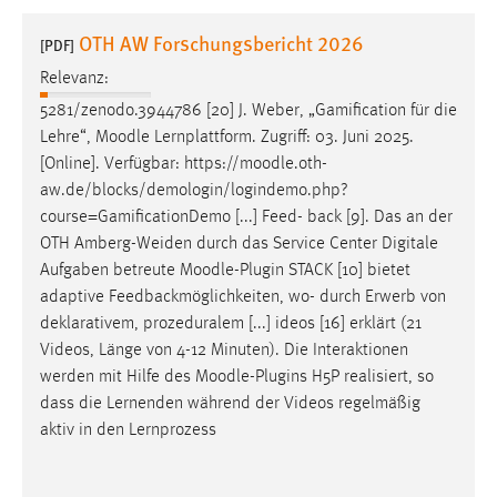
1 Jahr
OTH AW Forschungsbericht 2026
[PDF]
Relevanz:
Performance
5281/zenodo.3944786 [20] J. Weber, „Gamification für die
Name:
Lehre“,
Moodle
Lernplattform. Zugriff: 03. Juni 2025.
staticfilecache
[Online]. Verfügbar: https://
moodle
.oth-
aw.de/blocks/demologin/logindemo.php?
Zweck:
course=GamificationDemo [...] Feed- back [9]. Das an der
Für performante Seitenauslieferung wird in diesem Cookie
gespeichert, ob man eingeloggt ist.
OTH Amberg-Weiden durch das Service Center Digitale
Aufgaben betreute
Moodle
-Plugin STACK [10] bietet
adaptive Feedbackmöglichkeiten, wo- durch Erwerb von
Sprachpräferenz
deklarativem, prozeduralem [...] ideos [16] erklärt (21
Name:
Videos, Länge von 4-12 Minuten). Die Interaktionen
site-language-preference
werden mit Hilfe des
Moodle
-Plugins H5P realisiert, so
dass die Lernenden während der Videos regelmäßig
Zweck:
aktiv in den Lernprozess
Das Cookie speichert die gewählte Sprache der Website.
Cookie Laufzeit: