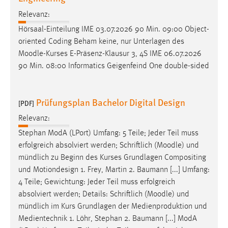
Relevanz:
Hörsaal-Einteilung IME 03.07.2026 90 Min. 09:00 Object-
oriented Coding Beham keine, nur Unterlagen des
Moodle
-Kurses E-Präsenz-Klausur 3, 4S IME 06.07.2026
90 Min. 08:00 Informatics Geigenfeind One double-sided
Prüfungsplan Bachelor Digital Design
[PDF]
Relevanz:
Stephan ModA (LPort) Umfang: 5 Teile; Jeder Teil muss
erfolgreich absolviert werden; Schriftlich (
Moodle
) und
mündlich zu Beginn des Kurses Grundlagen Compositing
und Motiondesign 1. Frey, Martin 2. Baumann [...] Umfang:
4 Teile; Gewichtung: Jeder Teil muss erfolgreich
absolviert werden; Details: Schriftlich (
Moodle
) und
mündlich im Kurs Grundlagen der Medienproduktion und
Medientechnik 1. Löhr, Stephan 2. Baumann [...] ModA