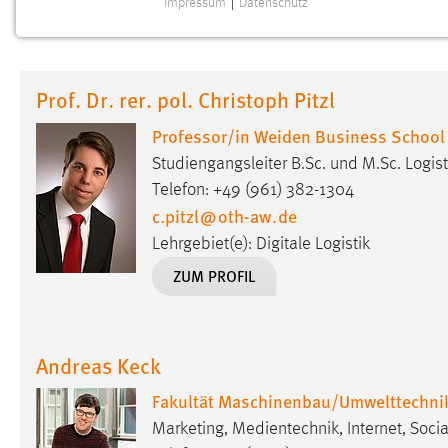
Impressum
|
Datenschutz
NOTWENDIGE COOKIES
Notwendige Cookies ermöglichen grundlegende
Funktionen und sind für die einwandfreie Funktion der
Prof. Dr. rer. pol. Christoph Pitzl
Website erforderlich.
Professor/in Weiden Business School
Einverständnis
Studiengangsleiter B.Sc. und M.Sc. Logisti
Name:
Telefon: +49 (961) 382-1304
cookie_consent
c.pitzl
@
oth-aw
.
de
Zweck:
Dieser Cookie speichert die
Lehrgebiet(e): Digitale Logistik
ausgewählten Einverständnis-Optionen
des Benutzers
ZUM PROFIL
Cookie Laufzeit:
1 Jahr
Andreas Keck
Performance
Fakultät Maschinenbau/Umwelttechni
Name:
staticfilecache
Marketing, Medientechnik, Internet, Soc
Zweck:
Für performante Seitenauslieferung wird