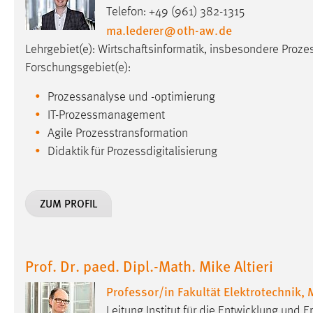
Telefon: +49 (961) 382-1315
ma.lederer
@
oth-aw
.
de
Matomo
Lehrgebiet(e): Wirtschaftsinformatik, insbesondere Pr
Name:
_pk_ref, _pk_cvar, _pk_id, _pk_ses
Forschungsgebiet(e):
Zweck:
Zugriffsstatistik
Prozessanalyse und -optimierung
Cookie Laufzeit:
Max. 13 Monate
IT-Prozessmanagement
Agile Prozesstransformation
Didaktik für Prozessdigitalisierung
MARKETING
Marketing Cookies werden von Drittanbietern
ZUM PROFIL
verwendet, um personalisierte Werbung anzuzeigen.
Sie tun dies, indem sie Besucher über Websites
hinweg verfolgen.
Prof. Dr. paed. Dipl.-Math. Mike Altieri
Google Ads
Professor/in Fakultät Elektrotechnik,
Name:
_gcl_au
Leitung Institut für die Entwicklung und