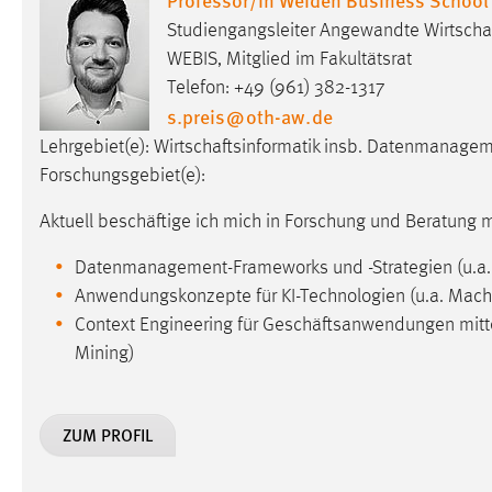
externen Medien Cookies gesetzt.
Studiengangsleiter Angewandte Wirtschaft
WEBIS, Mitglied im Fakultätsrat
YouTube
Telefon: +49 (961) 382-1317
s.preis
@
oth-aw
.
de
Vimeo
Lehrgebiet(e): Wirtschaftsinformatik insb. Datenmanagem
Forschungsgebiet(e):
Aktuell beschäftige ich mich in Forschung und Beratung 
Datenmanagement-Frameworks und -Strategien (u.a. D
Anwendungskonzepte für KI-Technologien (u.a. Mach
Context Engineering für Geschäftsanwendungen mitte
Mining)
ZUM PROFIL