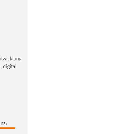
ntwicklung
 digital
nz: