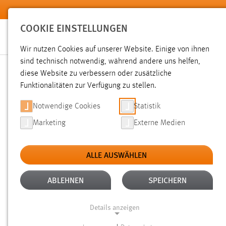
Zum Hauptinhalt springen
COOKIE EINSTELLUNGEN
Wir nutzen Cookies auf unserer Website. Einige von ihnen
sind technisch notwendig, während andere uns helfen,
diese Website zu verbessern oder zusätzliche
SUCHE
Funktionalitäten zur Verfügung zu stellen.
Notwendige Cookies
Statistik
Marketing
Externe Medien
ALLE AUSWÄHLEN
TYP: PERSONEN
ALTER: ÜBER EIN JAHR
Aktive Filter:
ABLEHNEN
SPEICHERN
Gesucht nach "moodle".
Es wurden 7 Ergebnisse gefunden
Details anzeigen