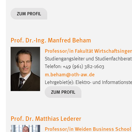
Cookie Laufzeit:
MibewSessionID, mibew-chat-frame-
ZUM PROFIL
style-5e9dbeb1811c0446 =
Sitzungslaufzeit, mibew_locale = 3
Jahre, MIBEW_UserID = 1 Jahr
Prof. Dr.-Ing. Manfred Beham
Login
Professor/in Fakultät Wirtschaftsing
Name:
fe_user, be_user, be_lastLoginProvider
Studiengangsleiter und Studienfachberat
Zweck:
Dieser Cookie ist notwendig um sich an
Telefon: +49 (961) 382-1603
der Website einloggen zu können.
m.beham
@
oth-aw
.
de
Lehrgebiet(e): Elektro- und Informationst
Cookie Laufzeit:
24 Stunden
ZUM PROFIL
STATISTIK
Prof. Dr. Matthias Lederer
Statistik Cookies erfassen Informationen anonym.
Diese Informationen helfen uns zu verstehen, wie
Professor/in Weiden Business School
unsere Besucher unsere Website nutzen.