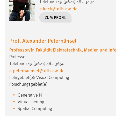
Telefon: +49 (9621) 482-3432
in diesem Cookie gespeichert, ob man
a.keck
@
oth-aw
.
de
eingeloggt ist.
ZUM PROFIL
Sprachpräferenz
Name:
site-language-preference
Prof. Alexander Peterhänsel
Zweck:
Das Cookie speichert die gewählte
Professor/in Fakultät Elektrotechnik, Medien und Inf
Sprache der Website.
Professor
Cookie Laufzeit:
30 Tage
Telefon: +49 (9621) 482-3650
a.peterhaensel
@
oth-aw
.
de
Chat
Lehrgebiet(e): Visual Computing
Forschungsgebiet(e):
Name:
MibewSessionID, MIBEW_UserID,
mibew_locale, mibew-chat-frame-style-
Generative KI
5e9dbeb1811c0446
Virtualisierung
Zweck:
Wird benötigt um die Chatfunktion
Spatial Computing
nutzen zu können.