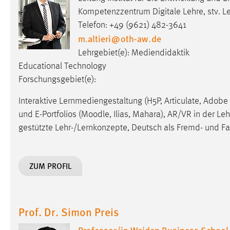
Anbieter:
Google Ireland Limited
Kompetenzzentrum Digitale Lehre, stv. 
Telefon: +49 (9621) 482-3641
Zweck:
Conversion-Tracking
m.altieri
@
oth-aw
.
de
Cookie Laufzeit:
3 Monate
Lehrgebiet(e): Mediendidaktik
Educational Technology
Facebook Pixel
Forschungsgebiet(e):
Name:
Interaktive Lernmediengestaltung (H5P, Articulate, Adobe
_fbp
und E-Portfolios (Moodle, Ilias, Mahara), AR/VR in der Le
Anbieter:
Facebook
gestützte Lehr-/Lernkonzepte, Deutsch als Fremd- und F
Zweck:
Conversion-Tracking
Cookie Laufzeit:
3 Monate
ZUM PROFIL
EXTERNE MEDIEN
Prof. Dr. Simon Preis
Um Inhalte von Videoplattformen und Social Media
Professor/in Weiden Business School
Plattformen anzeigen zu können, werden von diesen