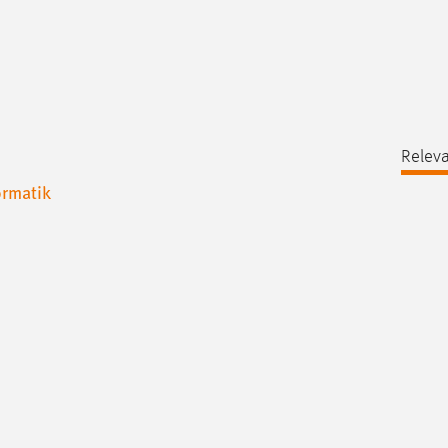
Releva
ormatik