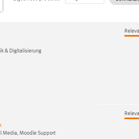
Releva
k & Digitalisierung
Releva
k
ial Media, Moodle Support