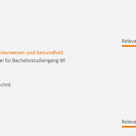
Releva
enieurwesen und Gesundheit
er für Bachelorstudiengang WI
echnk
Releva