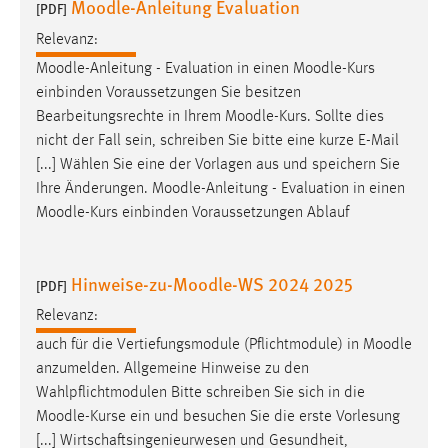
Moodle-Anleitung Evaluation
[PDF]
Zweck:
Dieser Cookie ist notwendig um sich an der Website
Relevanz:
einloggen zu können.
Moodle
-Anleitung - Evaluation in einen
Moodle
-Kurs
einbinden Voraussetzungen Sie besitzen
Cookie Laufzeit:
Bearbeitungsrechte in Ihrem
Moodle
-Kurs. Sollte dies
24 Stunden
nicht der Fall sein, schreiben Sie bitte eine kurze E-Mail
[...] Wählen Sie eine der Vorlagen aus und speichern Sie
Ihre Änderungen.
Moodle
-Anleitung - Evaluation in einen
STATISTIK
Moodle
-Kurs einbinden Voraussetzungen Ablauf
Statistik Cookies erfassen Informationen anonym.
Diese Informationen helfen uns zu verstehen, wie
unsere Besucher unsere Website nutzen.
Hinweise-zu-Moodle-WS 2024 2025
[PDF]
Relevanz:
Matomo
auch für die Vertiefungsmodule (Pflichtmodule) in
Moodle
Name:
anzumelden. Allgemeine Hinweise zu den
_pk_ref, _pk_cvar, _pk_id, _pk_ses
Wahlpflichtmodulen Bitte schreiben Sie sich in die
Moodle
-Kurse ein und besuchen Sie die erste Vorlesung
Zweck:
[...] Wirtschaftsingenieurwesen und Gesundheit,
Zugriffsstatistik