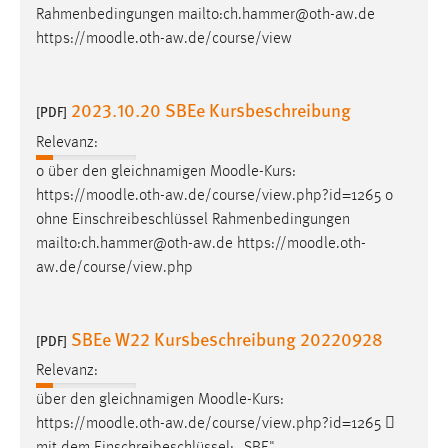
Rahmenbedingungen mailto:ch.hammer@oth-aw.de
https://
moodle
.oth-aw.de/course/view
2023.10.20 SBEe Kursbeschreibung
[PDF]
Relevanz:
o über den gleichnamigen
Moodle
-Kurs:
https://
moodle
.oth-aw.de/course/view.php?id=1265 o
ohne Einschreibeschlüssel Rahmenbedingungen
mailto:ch.hammer@oth-aw.de https://
moodle
.oth-
aw.de/course/view.php
SBEe W22 Kursbeschreibung 20220928
[PDF]
Relevanz:
über den gleichnamigen
Moodle
-Kurs:
https://
moodle
.oth-aw.de/course/view.php?id=1265 
mit dem Einschreibeschlüssel: „SBE"