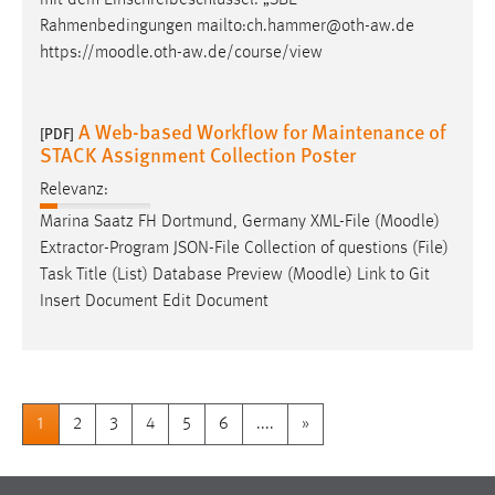
Rahmenbedingungen mailto:ch.hammer@oth-aw.de
https://
moodle
.oth-aw.de/course/view
A Web-based Workflow for Maintenance of
[PDF]
STACK Assignment Collection Poster
Relevanz:
Marina Saatz FH Dortmund, Germany XML-File (
Moodle
)
Extractor-Program JSON-File Collection of questions (File)
Task Title (List) Database Preview (
Moodle
) Link to Git
Insert Document Edit Document
1
2
3
4
5
6
....
»