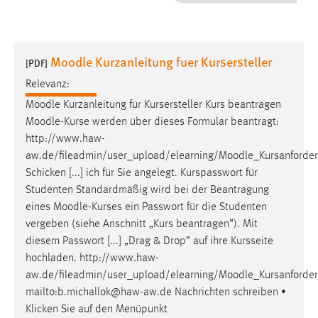
1 Jahr
Performance
Moodle Kurzanleitung fuer Kursersteller
[PDF]
Name:
Relevanz:
staticfilecache
Moodle
Kurzanleitung für Kursersteller Kurs beantragen
Moodle
-Kurse werden über dieses Formular beantragt:
Zweck:
http://www.haw-
Für performante Seitenauslieferung wird in diesem Cookie
gespeichert, ob man eingeloggt ist.
aw.de/fileadmin/user_upload/elearning/
Moodle
_Kursanforde
Schicken [...] ich für Sie angelegt. Kurspasswort für
Studenten Standardmäßig wird bei der Beantragung
Sprachpräferenz
eines
Moodle
-Kurses ein Passwort für die Studenten
Name:
vergeben (siehe Anschnitt „Kurs beantragen“). Mit
site-language-preference
diesem Passwort [...] „Drag & Drop“ auf ihre Kursseite
hochladen. http://www.haw-
Zweck:
aw.de/fileadmin/user_upload/elearning/
Moodle
_Kursanforde
Das Cookie speichert die gewählte Sprache der Website.
mailto:b.michallok@haw-aw.de Nachrichten schreiben •
Cookie Laufzeit:
Klicken Sie auf den Menüpunkt