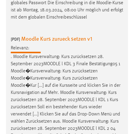
EXTERNE MEDIEN
globales Passwort Die Einschreibung in die
Moodle
-Kurse
ist ab Montag, 18.03.2024, 08:00 Uhr möglich und erfolgt
Um Inhalte von Videoplattformen und Social Media
mit dem globalen Einschreibeschlüssel
Plattformen anzeigen zu können, werden von diesen
externen Medien Cookies gesetzt.
Moodle Kurs zurueck setzen v1
[PDF]
YouTube
Relevanz:
.
Moodle
Kursverwaltung: Kurs zurücksetzen 28.
Vimeo
September 2023
MOODLE
l KDL 3 Finale Bestätigung05 1
Moodle
�Kursverwaltung: Kurs zurücksetzen
Moodle
�Kursverwaltung: Kurs zurücksetzen
Moodle
�Kur [...] auf die Kursseite und klicken Sie in der
Kursnavigation auf Mehr.
Moodle
Kursverwaltung: Kurs
zurücksetzen 28. September 2023
MOODLE
l KDL 1 Kurs
zurücksetzen Soll ein bestehender Kurs wieder
verwendet [...] Klicken Sie auf das Drop-Down Menü und
wählen Zurücksetzen aus.
Moodle
Kursverwaltung: Kurs
zurücksetzen 28. September 2023
MOODLE
l KDL 2 04