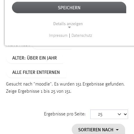
SPEICHERN
Alter
Details anzeigen
SUCHEN
Impressum
|
Datenschutz
NOTWENDIGE COOKIES
TYP: DATEIEN
Aktive Filter:
Notwendige Cookies ermöglichen grundlegende
ALTER: ÜBER EIN JAHR
Funktionen und sind für die einwandfreie Funktion der
Website erforderlich.
ALLE FILTER ENTFERNEN
Einverständnis
Gesucht nach "moodle".
Es wurden 151 Ergebnisse gefunden.
Name:
Zeige Ergebnisse 1 bis 25 von 151.
cookie_consent
Zweck:
Ergebnisse pro Seite:
Dieser Cookie speichert die ausgewählten Einverständnis-
Optionen des Benutzers
SORTIEREN NACH
Cookie Laufzeit: