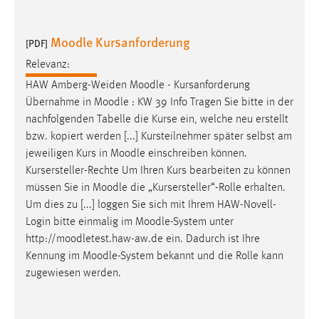
30 Tage
Moodle Kursanforderung
[PDF]
Chat
Relevanz:
Name:
HAW Amberg-Weiden
Moodle
- Kursanforderung
MibewSessionID, MIBEW_UserID, mibew_locale, mibew-
Übernahme in
Moodle
: KW 39 Info Tragen Sie bitte in der
chat-frame-style-5e9dbeb1811c0446
nachfolgenden Tabelle die Kurse ein, welche neu erstellt
Zweck:
bzw. kopiert werden [...] Kursteilnehmer später selbst am
Wird benötigt um die Chatfunktion nutzen zu können.
jeweiligen Kurs in
Moodle
einschreiben können.
Kursersteller-Rechte Um Ihren Kurs bearbeiten zu können
Cookie Laufzeit:
müssen Sie in
Moodle
die „Kursersteller“-Rolle erhalten.
MibewSessionID, mibew-chat-frame-style-
5e9dbeb1811c0446 = Sitzungslaufzeit, mibew_locale = 3
Um dies zu [...] loggen Sie sich mit Ihrem HAW-Novell-
Jahre, MIBEW_UserID = 1 Jahr
Login bitte einmalig im
Moodle
-System unter
http://moodletest.haw-aw.de ein. Dadurch ist Ihre
Kennung im
Moodle
-System bekannt und die Rolle kann
Login
zugewiesen werden.
Name:
fe_user, be_user, be_lastLoginProvider