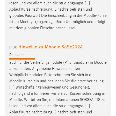
lesen und vor allem auch die studiengangss [...] ++
Conversion-Tracking
Ablauf Kurseinschreibung, Einschreibefristen und
Cookie Laufzeit:
globales Passwort Die Einschreibung in die
Moodle
-Kurse
3 Monate
ist ab Montag, 17.03.2025, 08:00 Uhr möglich und erfolgt
mit dem globalen Einschreibeschlüssel
Facebook Pixel
Hinweise-zu-Moodle-SoSe2024
Name:
[PDF]
_fbp
Relevanz:
Anbieter:
auch für die Vertiefungsmodule (Pflichtmodule) in
Moodle
Facebook
anzumelden. Allgemeine Hinweise zu den
Wahlpflichtmodulen Bitte schreiben Sie sich in die
Zweck:
Moodle
-Kurse ein und besuchen Sie die erste Vorlesung
Conversion-Tracking
[...] Wirtschaftsingenieurwesen und Gesundheit,
Cookie Laufzeit:
nachfolgend informieren wir Sie zur Kurseinschreibung in
3 Monate
Moodle
. Wir bitten Sie, die Informationen SORGFÄLTIG zu
lesen und vor allem auch die studiengangss [...] ++
Ablauf Kurseinschreibung, Einschreibefristen und