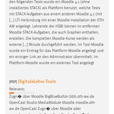
den folgenden Tests wurde ein
Moodle
4.1 (ohne
installiertes STACK) als Plattform benutzt, welche Tests
mit STACK-Aufgaben aus einem anderen
Moodle
4.1 (mit
[...] LTI-Verbindung mit einer
Moodle
-Installation der OTH
AW angelegt. Lehrende der HSBI können im entfernten
Moodle
STACK-Aufgaben, die auch Graphen enthalten,
erstellen. Die kompletten
Moodle
-Kurse werden als
externe [...] Minute durchgeführt werden. Im Tool-
Moodle
wurde ein Eintrag für das Plattform-
Moodle
angelegt und
ein einziger Link an den Administrator übermittelt. Im
Plattform-
Moodle
wurde ein externes Tool angelegt
DigitaleLehre Tools
[PDF]
Relevanz:
Zugri� über
Moodle
BigBlueButton bbb.oth-aw.de
OpenCast Studio MediaModule
Moodle
moodle
.oth-
aw.de OpenCast Zugri� über
Moodle
oder