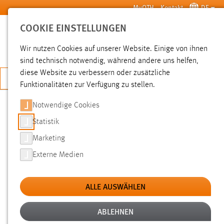
Zum Hauptinhalt springen
MyOTH
Kontakt
DE
COOKIE EINSTELLUNGEN
SUCHE
Wir nutzen Cookies auf unserer Website. Einige von ihnen
sind technisch notwendig, während andere uns helfen,
diese Website zu verbessern oder zusätzliche
JETZT BEWERBEN
Funktionalitäten zur Verfügung zu stellen.
Notwendige Cookies
SUCHE
Statistik
Marketing
FILTER
Externe Medien
Typ
ALLE AUSWÄHLEN
Erstellungsdatum
ABLEHNEN