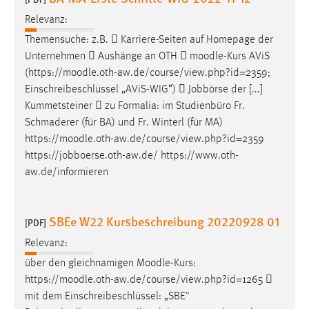
Relevanz:
Themensuche: z.B.  Karriere-Seiten auf Homepage der
Unternehmen  Aushänge an OTH 
moodle
-Kurs AViS
(https://
moodle
.oth-aw.de/course/view.php?id=2359;
Einschreibeschlüssel „AViS-WIG“)  Jobbörse der [...]
Kummetsteiner  zu Formalia: im Studienbüro Fr.
Schmaderer (für BA) und Fr. Winterl (für MA)
https://
moodle
.oth-aw.de/course/view.php?id=2359
https://jobboerse.oth-aw.de/ https://www.oth-
aw.de/informieren
SBEe W22 Kursbeschreibung 20220928 01
[PDF]
Relevanz:
über den gleichnamigen
Moodle
-Kurs:
https://
moodle
.oth-aw.de/course/view.php?id=1265 
mit dem Einschreibeschlüssel: „SBE"