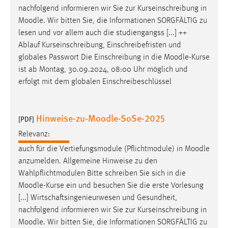
nachfolgend informieren wir Sie zur Kurseinschreibung in
Cookie Laufzeit:
Moodle
. Wir bitten Sie, die Informationen SORGFÄLTIG zu
Max. 13 Monate
lesen und vor allem auch die studiengangss [...] ++
Ablauf Kurseinschreibung, Einschreibefristen und
globales Passwort Die Einschreibung in die
Moodle
-Kurse
MARKETING
ist ab Montag, 30.09.2024, 08:00 Uhr möglich und
erfolgt mit dem globalen Einschreibeschlüssel
Marketing Cookies werden von Drittanbietern
verwendet, um personalisierte Werbung anzuzeigen.
Sie tun dies, indem sie Besucher über Websites
Hinweise-zu-Moodle-SoSe-2025
[PDF]
hinweg verfolgen.
Relevanz:
Google Ads
auch für die Vertiefungsmodule (Pflichtmodule) in
Moodle
anzumelden. Allgemeine Hinweise zu den
Name:
Wahlpflichtmodulen Bitte schreiben Sie sich in die
_gcl_au
Moodle
-Kurse ein und besuchen Sie die erste Vorlesung
Anbieter:
[...] Wirtschaftsingenieurwesen und Gesundheit,
Google Ireland Limited
nachfolgend informieren wir Sie zur Kurseinschreibung in
Moodle
. Wir bitten Sie, die Informationen SORGFÄLTIG zu
Zweck: