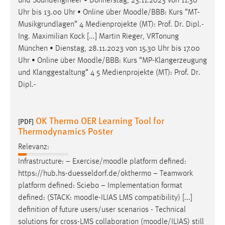
und Soundengineer • Donnerstag, 23.11.2023 von 11.30
Uhr bis 13.00 Uhr • Online über
Moodle
/BBB: Kurs “MT-
Musikgrundlagen“ 4 Medienprojekte (MT): Prof. Dr. Dipl.-
Ing. Maximilian Kock [...] Martin Rieger, VRTonung
München • Dienstag, 28.11.2023 von 15.30 Uhr bis 17.00
Uhr • Online über
Moodle
/BBB: Kurs “MP-Klangerzeugung
und Klanggestaltung“ 4 5 Medienprojekte (MT): Prof. Dr.
Dipl.-
OK Thermo OER Learning Tool for
[PDF]
Thermodynamics Poster
Relevanz:
Infrastructure: − Exercise/
moodle
platform defined:
https://hub.hs-duesseldorf.de/okthermo − Teamwork
platform defined: Sciebo − Implementation format
defined: (STACK:
moodle
-ILIAS LMS compatibility) [...]
definition of future users/user scenarios - Technical
solutions for cross-LMS collaboration (
moodle
/ILIAS) still