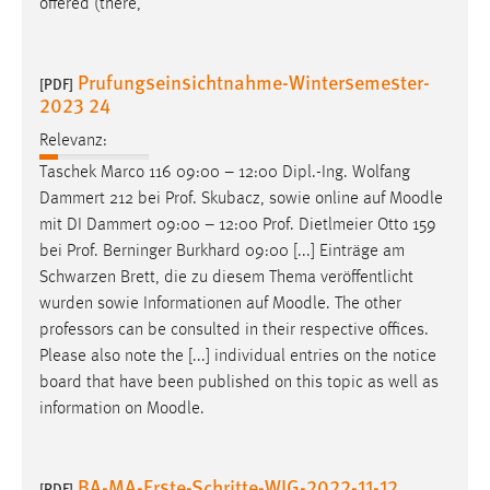
offered (there,
Prufungseinsichtnahme-Wintersemester-
[PDF]
2023 24
Relevanz:
Taschek Marco 116 09:00 – 12:00 Dipl.-Ing. Wolfang
Dammert 212 bei Prof. Skubacz, sowie online auf
Moodle
mit DI Dammert 09:00 – 12:00 Prof. Dietlmeier Otto 159
bei Prof. Berninger Burkhard 09:00 [...] Einträge am
Schwarzen Brett, die zu diesem Thema veröffentlicht
wurden sowie Informationen auf
Moodle
. The other
professors can be consulted in their respective offices.
Please also note the [...] individual entries on the notice
board that have been published on this topic as well as
information on
Moodle
.
BA-MA-Erste-Schritte-WIG-2022-11-12
[PDF]