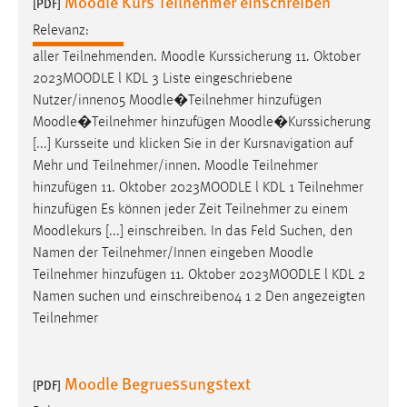
Moodle Kurs Teilnehmer einschreiben
[PDF]
Relevanz:
aller Teilnehmenden.
Moodle
Kurssicherung 11. Oktober
2023
MOODLE
l KDL 3 Liste eingeschriebene
Nutzer/innen05
Moodle
�Teilnehmer hinzufügen
Moodle
�Teilnehmer hinzufügen
Moodle
�Kurssicherung
[...] Kursseite und klicken Sie in der Kursnavigation auf
Mehr und Teilnehmer/innen.
Moodle
Teilnehmer
hinzufügen 11. Oktober 2023
MOODLE
l KDL 1 Teilnehmer
hinzufügen Es können jeder Zeit Teilnehmer zu einem
Moodlekurs [...] einschreiben. In das Feld Suchen, den
Namen der Teilnehmer/Innen eingeben
Moodle
Teilnehmer hinzufügen 11. Oktober 2023
MOODLE
l KDL 2
Namen suchen und einschreiben04 1 2 Den angezeigten
Teilnehmer
Moodle Begruessungstext
[PDF]