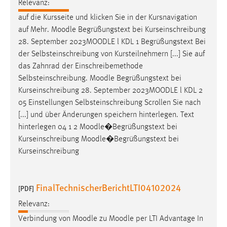
Relevanz:
auf die Kursseite und klicken Sie in der Kursnavigation
auf Mehr.
Moodle
Begrüßungstext bei Kurseinschreibung
28. September 2023
MOODLE
l KDL 1 Begrüßungstext Bei
der Selbsteinschreibung von Kursteilnehmern [...] Sie auf
das Zahnrad der Einschreibemethode
Selbsteinschreibung.
Moodle
Begrüßungstext bei
Kurseinschreibung 28. September 2023
MOODLE
l KDL 2
05 Einstellungen Selbsteinschreibung Scrollen Sie nach
[...] und über Änderungen speichern hinterlegen. Text
hinterlegen 04 1 2
Moodle
�Begrüßungstext bei
Kurseinschreibung
Moodle
�Begrüßungstext bei
Kurseinschreibung
FinalTechnischerBerichtLTI04102024
[PDF]
Relevanz:
Verbindung von
Moodle
zu
Moodle
per LTI Advantage In