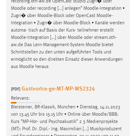
recording.oth-aw.de OpenCast Studio Zugri� über
Moodle
oder recording [...] anlegen“
Moodle
-Integration •
Zugri� über
Moodle
-Block oder OpenCast
Moodle
-
Integration • Zugri� über
Moodle
-Block • Kanäle werden
automa- tisch auf Basis der Kurs- teilnehmer erstellt
Moodle
-Integration [...] über
Moodle
oder stream.oth-
aw.de Das Lern-Management-System
Moodle
bietet
Schnittstellen zu den unten aufgeführten Tools und
ermöglicht so den direkten Einsatz dieser Anwendungen
aus
Moodle
heraus
Gastvortra-ge-MT-MP-WS2324
[PDF]
Relevanz:
Bleisteiner, BR-Klassik, München • Dienstag, 14.11.2023
von 13.45 Uhr bis 15.15 Uhr • Online über
Moodle
/BBB:
Kurs “MP-Hör- und Psychoakustik“ 2 3 Medienprojekte
(MT): Prof. Dr. Dipl.- Ing. Maximilian [...] Musikproduzent