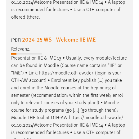
01.10.2024Welcome Presentation IIE & IME 14 • A laptop
is recommended for lectures • Use a OTH computer of
offered (there,
2024-25 WS - Welcome IIE IME
[PDF]
Relevanz:
Presentation IIE & IME 13 • Usually, every module/lecture
can be found in
Moodle
(Course name contains “IIE” or
“IME”) • Link: https://
moodle
.oth-aw.de/ (login is your
OTH-AW account) • Enrolment key publish [...] you take
and enrol in the
Moodle
courses at the beginning of
semester (recommendation: within the first week; enrol
only In relevant courses of your study plan!) •
Moodle
course for study programs (go [...] (go through them):
Moodle
THE tool at OTH-AW https://
moodle
.oth-aw.de/
01.10.2024Welcome Presentation IIE & IME 14 • A laptop
is recommended for lectures • Use a OTH computer of