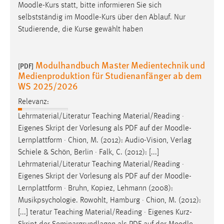
Moodle
-Kurs statt, bitte informieren Sie sich
Conversion-Tracking
selbstständig im
Moodle
-Kurs über den Ablauf. Nur
Cookie Laufzeit:
Studierende, die Kurse gewählt haben
3 Monate
Modulhandbuch Master Medientechnik und
[PDF]
Facebook Pixel
Medienproduktion für Studienanfänger ab dem
WS 2025/2026
Name:
_fbp
Relevanz:
Lehrmaterial/Literatur Teaching Material/Reading ·
Anbieter:
Eigenes Skript der Vorlesung als PDF auf der
Moodle
-
Facebook
Lernplattform · Chion, M. (2012): Audio-Vision, Verlag
Zweck:
Schiele & Schön, Berlin · Falk, C. (2012): [...]
Conversion-Tracking
Lehrmaterial/Literatur Teaching Material/Reading ·
Eigenes Skript der Vorlesung als PDF auf der
Moodle
-
Cookie Laufzeit:
3 Monate
Lernplattform · Bruhn, Kopiez, Lehmann (2008):
Musikpsychologie. Rowohlt, Hamburg · Chion, M. (2012):
[...] teratur Teaching Material/Reading · Eigenes Kurz-