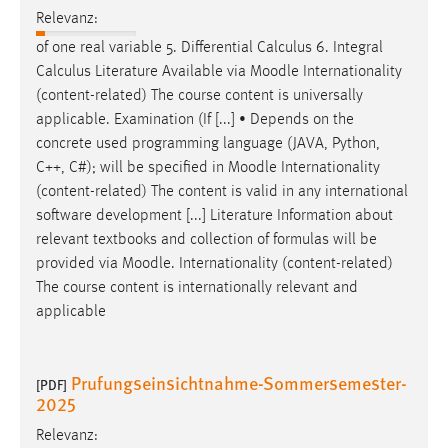
Zweck:
Relevanz:
Dieser Cookie ist notwendig um sich an der Website
of one real variable 5. Differential Calculus 6. Integral
einloggen zu können.
Calculus Literature Available via
Moodle
Internationality
Cookie Laufzeit:
(content-related) The course content is universally
24 Stunden
applicable. Examination (If [...] • Depends on the
concrete used programming language (JAVA, Python,
C++, C#); will be specified in
Moodle
Internationality
(content-related) The content is valid in any international
STATISTIK
software development [...] Literature Information about
Statistik Cookies erfassen Informationen anonym.
relevant textbooks and collection of formulas will be
Diese Informationen helfen uns zu verstehen, wie
provided via
Moodle
. Internationality (content-related)
unsere Besucher unsere Website nutzen.
The course content is internationally relevant and
applicable
Matomo
Name:
Prufungseinsichtnahme-Sommersemester-
[PDF]
_pk_ref, _pk_cvar, _pk_id, _pk_ses
2025
Zweck:
Relevanz:
Zugriffsstatistik