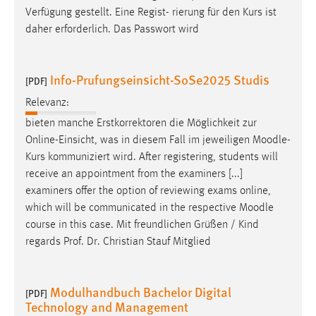
30 Tage
Verfügung gestellt. Eine Regist- rierung für den Kurs ist
daher erforderlich. Das Passwort wird
Chat
Name:
Info-Prufungseinsicht-SoSe2025 Studis
[PDF]
MibewSessionID, MIBEW_UserID, mibew_locale, mibew-
Relevanz:
chat-frame-style-5e9dbeb1811c0446
bieten manche Erstkorrektoren die Möglichkeit zur
Zweck:
Online-Einsicht, was in diesem Fall im jeweiligen
Moodle
-
Wird benötigt um die Chatfunktion nutzen zu können.
Kurs kommuniziert wird. After registering, students will
Cookie Laufzeit:
receive an appointment from the examiners [...]
MibewSessionID, mibew-chat-frame-style-
examiners offer the option of reviewing exams online,
5e9dbeb1811c0446 = Sitzungslaufzeit, mibew_locale = 3
which will be communicated in the respective
Moodle
Jahre, MIBEW_UserID = 1 Jahr
course in this case. Mit freundlichen Grüßen / Kind
regards Prof. Dr. Christian Stauf Mitglied
Login
Name:
Modulhandbuch Bachelor Digital
[PDF]
fe_user, be_user, be_lastLoginProvider
Technology and Management