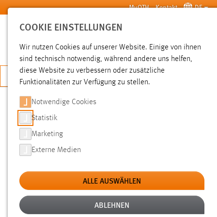
Zum Hauptinhalt springen
MyOTH
Kontakt
DE
COOKIE EINSTELLUNGEN
SUCHE
Wir nutzen Cookies auf unserer Website. Einige von ihnen
sind technisch notwendig, während andere uns helfen,
diese Website zu verbessern oder zusätzliche
JETZT BEWERBEN
Funktionalitäten zur Verfügung zu stellen.
Notwendige Cookies
SUCHE
Statistik
Marketing
FILTER
Externe Medien
Typ
ALLE AUSWÄHLEN
Erstellungsdatum
ABLEHNEN