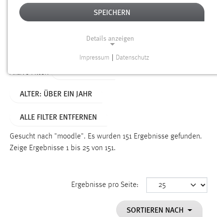
SPEICHERN
Alter
Details anzeigen
SUCHEN
Impressum
|
Datenschutz
NOTWENDIGE COOKIES
TYP: DATEIEN
Aktive Filter:
Notwendige Cookies ermöglichen grundlegende
ALTER: ÜBER EIN JAHR
Funktionen und sind für die einwandfreie Funktion der
Website erforderlich.
ALLE FILTER ENTFERNEN
Einverständnis
Gesucht nach "moodle".
Es wurden 151 Ergebnisse gefunden.
Name:
Zeige Ergebnisse 1 bis 25 von 151.
cookie_consent
Zweck:
Ergebnisse pro Seite:
Dieser Cookie speichert die ausgewählten Einverständnis-
Optionen des Benutzers
SORTIEREN NACH
Cookie Laufzeit: