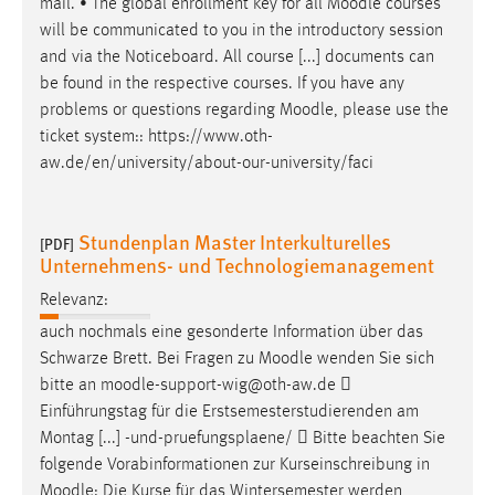
mail. • The global enrollment key for all
Moodle
courses
will be communicated to you in the introductory session
and via the Noticeboard. All course [...] documents can
be found in the respective courses. If you have any
problems or questions regarding
Moodle
, please use the
ticket system:: https://www.oth-
aw.de/en/university/about-our-university/faci
Stundenplan Master Interkulturelles
[PDF]
Unternehmens- und Technologiemanagement
Relevanz:
auch nochmals eine gesonderte Information über das
Schwarze Brett. Bei Fragen zu
Moodle
wenden Sie sich
bitte an
moodle
-support-wig@oth-aw.de 
Einführungstag für die Erstsemesterstudierenden am
Montag [...] -und-pruefungsplaene/  Bitte beachten Sie
folgende Vorabinformationen zur Kurseinschreibung in
Moodle
: Die Kurse für das Wintersemester werden