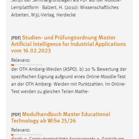
Skript der Seminargrundlagen als PDF auf der
Moodle
-
EXTERNE MEDIEN
Lernplattform · Balzert, H. (2010): Wissenschaftliches
Um Inhalte von Videoplattformen und Social Media
Arbeiten, W3L-Verlag, Herdecke
Plattformen anzeigen zu können, werden von diesen
externen Medien Cookies gesetzt.
Studien- und Prüfungsordnung Master
[PDF]
YouTube
Artificial Intelligence for Industrial Applications
vom 16.02.2023
Vimeo
Relevanz:
der OTH Amberg-Weiden (ASPO). b) 20 % Bewertung der
spezifischen Eignung aufgrund eines Online-
Moodle
-Test
an der OTH Amberg- Weiden mit Punktzahlen. Im Online-
Test werden zu gleichen Teilen Mathe-
Modulhandbuch Master Educational
[PDF]
Technology ab WiSe 25/26
Relevanz: