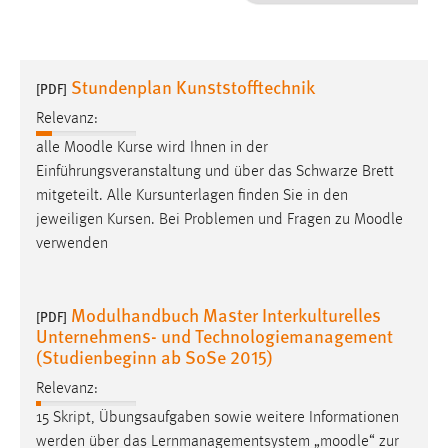
1 Jahr
Performance
Stundenplan Kunststofftechnik
[PDF]
Name:
Relevanz:
staticfilecache
alle
Moodle
Kurse wird Ihnen in der
Einführungsveranstaltung und über das Schwarze Brett
Zweck:
mitgeteilt. Alle Kursunterlagen finden Sie in den
Für performante Seitenauslieferung wird in diesem Cookie
gespeichert, ob man eingeloggt ist.
jeweiligen Kursen. Bei Problemen und Fragen zu
Moodle
verwenden
Sprachpräferenz
Modulhandbuch Master Interkulturelles
Name:
[PDF]
Unternehmens- und Technologiemanagement
site-language-preference
(Studienbeginn ab SoSe 2015)
Zweck:
Relevanz:
Das Cookie speichert die gewählte Sprache der Website.
15 Skript, Übungsaufgaben sowie weitere Informationen
Cookie Laufzeit:
werden über das Lernmanagementsystem „
moodle
“ zur