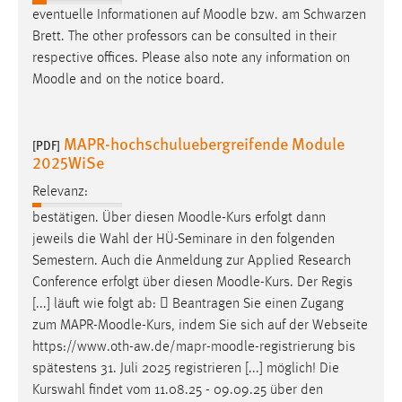
eventuelle Informationen auf
Moodle
bzw. am Schwarzen
Cookie Laufzeit:
Brett. The other professors can be consulted in their
Max. 13 Monate
respective offices. Please also note any information on
Moodle
and on the notice board.
MARKETING
MAPR-hochschuluebergreifende Module
[PDF]
Marketing Cookies werden von Drittanbietern
2025WiSe
verwendet, um personalisierte Werbung anzuzeigen.
Relevanz:
Sie tun dies, indem sie Besucher über Websites
hinweg verfolgen.
bestätigen. Über diesen
Moodle
-Kurs erfolgt dann
jeweils die Wahl der HÜ-Seminare in den folgenden
Google Ads
Semestern. Auch die Anmeldung zur Applied Research
Conference erfolgt über diesen
Moodle
-Kurs. Der Regis
Name:
[...] läuft wie folgt ab:  Beantragen Sie einen Zugang
_gcl_au
zum MAPR-
Moodle
-Kurs, indem Sie sich auf der Webseite
https://www.oth-aw.de/mapr-
moodle
-registrierung bis
Anbieter:
Google Ireland Limited
spätestens 31. Juli 2025 registrieren [...] möglich! Die
Kurswahl findet vom 11.08.25 - 09.09.25 über den
Zweck: