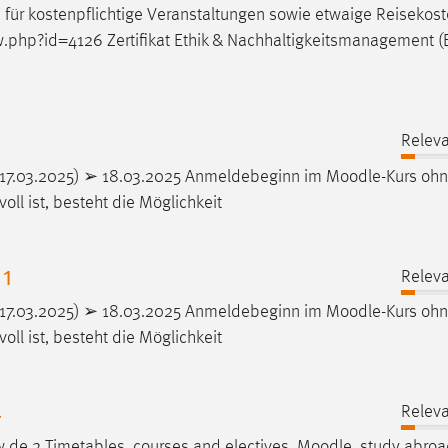
] für kostenpflichtige Veranstaltungen sowie etwaige Reisekost
.php?id=4126 Zertifikat Ethik & Nachhaltigkeitsmanagement (
Releva
 17.03.2025) ➢ 18.03.2025 Anmeldebeginn im
Moodle
-Kurs oh
oll ist, besteht die Möglichkeit
 1
Releva
 17.03.2025) ➢ 18.03.2025 Anmeldebeginn im
Moodle
-Kurs oh
oll ist, besteht die Möglichkeit
4
Releva
de 2 Timetables, courses and electives,
Moodle
, study abro