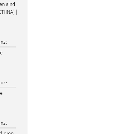
en sind
ETHNA) |
nz:
ne
nz:
ne
nz:
ad prep