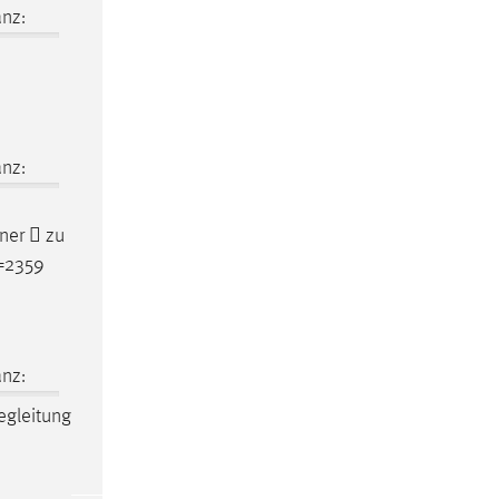
nz:
nz:
ner  zu
d=2359
nz:
egleitung