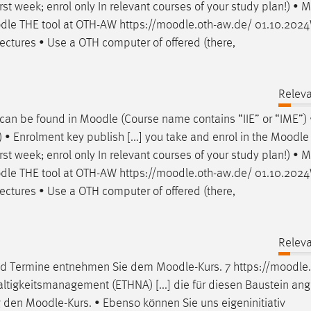
st week; enrol only In relevant courses of your study plan!) •
M
dle
THE tool at OTH-AW https://
moodle
.oth-aw.de/ 01.10.20
ectures • Use a OTH computer of offered (there,
Releva
 can be found in
Moodle
(Course name contains “IIE” or “IME”) 
 • Enrolment key publish [...] you take and enrol in the
Moodle
st week; enrol only In relevant courses of your study plan!) •
M
dle
THE tool at OTH-AW https://
moodle
.oth-aw.de/ 01.10.20
ectures • Use a OTH computer of offered (there,
Releva
und Termine entnehmen Sie dem
Moodle
-Kurs. 7 https://
moodle
ltigkeitsmanagement (ETHNA) [...] die für diesen Baustein an
g den
Moodle
-Kurs. • Ebenso können Sie uns eigeninitiativ