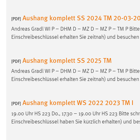
Anbieter:
Google Ireland Limited
Aushang komplett SS 2024 TM 20-03-2
Zweck:
[PDF]
Conversion-Tracking
Andreas Gradl WI P – DHM D – MZ D – MZ P – TM P Bitte s
Cookie Laufzeit:
3 Monate
Einschreibeschlüssel erhalten Sie zeitnah) und besuchen 
Facebook Pixel
Aushang komplett SS 2025 TM
[PDF]
Name:
_fbp
Andreas Gradl WI P – DHM D – MZ D – MZ P – TM P Bitte s
Anbieter:
Facebook
Einschreibeschlüssel erhalten Sie zeitnah) und besuchen 
Zweck:
Conversion-Tracking
Cookie Laufzeit:
3 Monate
Aushang komplett WS 2022 2023 TM I
[PDF]
19.00 Uhr HS 223 Do., 17.30 – 19.00 Uhr HS 223 Bitte schr
EXTERNE MEDIEN
Einschreibeschlüssel haben Sie kürzlich erhalten) und be
Um Inhalte von Videoplattformen und Social Media
Plattformen anzeigen zu können, werden von diesen