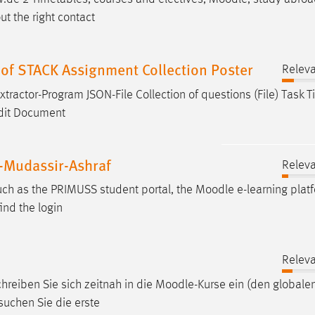
ut the right contact
of STACK Assignment Collection Poster
Releva
Extractor-Program JSON-File Collection of questions (File) Task Tit
Edit Document
Mudassir-Ashraf
Releva
such as the PRIMUSS student portal, the
Moodle
e-learning plat
ind the login
Releva
chreiben Sie sich zeitnah in die
Moodle
-Kurse ein (den globale
suchen Sie die erste