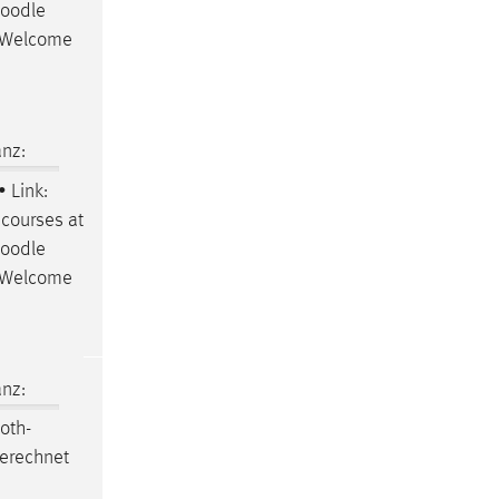
oodle
24Welcome
nz:
• Link:
courses at
oodle
24Welcome
nz:
.oth-
gerechnet