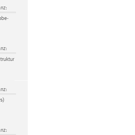
nz:
obe-
nz:
struktur
nz:
s)
nz: