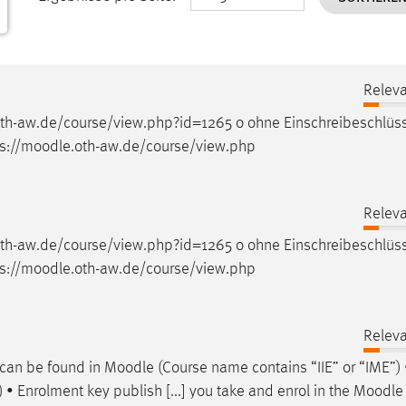
Releva
oth-aw.de/course/view.php?id=1265 o ohne Einschreibeschlüs
://
moodle
.oth-aw.de/course/view.php
Releva
oth-aw.de/course/view.php?id=1265 o ohne Einschreibeschlüs
://
moodle
.oth-aw.de/course/view.php
Releva
 can be found in
Moodle
(Course name contains “IIE” or “IME”) 
 • Enrolment key publish [...] you take and enrol in the
Moodle