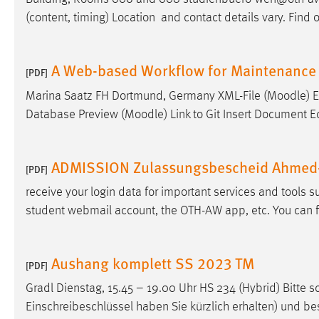
(content, timing) Location and contact details vary. Find o
Matomo
Name:
_pk_ref, _pk_cvar, _pk_id, _pk_ses
A Web-based Workflow for Maintenance 
[PDF]
Zweck:
Zugriffsstatistik
Marina Saatz FH Dortmund, Germany XML-File (
Moodle
) 
Cookie Laufzeit:
Max. 13 Monate
Database Preview (
Moodle
) Link to Git Insert Document 
ADMISSION Zulassungsbescheid Ahmed-
[PDF]
MARKETING
receive your login data for important services and tools 
Marketing Cookies werden von Drittanbietern
verwendet, um personalisierte Werbung anzuzeigen.
student webmail account, the OTH-AW app, etc. You can f
Sie tun dies, indem sie Besucher über Websites
hinweg verfolgen.
Aushang komplett SS 2023 TM
[PDF]
Google Ads
Gradl Dienstag, 15.45 – 19.00 Uhr HS 234 (Hybrid) Bitte s
Name:
Einschreibeschlüssel haben Sie kürzlich erhalten) und be
_gcl_au