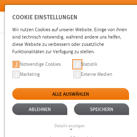
Zum Hauptinhalt springen
COOKIE EINSTELLUNGEN
Wir nutzen Cookies auf unserer Website. Einige von ihnen
sind technisch notwendig, während andere uns helfen,
diese Website zu verbessern oder zusätzliche
SUCHE
Funktionalitäten zur Verfügung zu stellen.
Notwendige Cookies
Statistik
Marketing
Externe Medien
ALLE AUSWÄHLEN
TYP: DATEIEN
ALTER: ÜBER EIN JAHR
Aktive Filter:
ABLEHNEN
SPEICHERN
Gesucht nach "moodle".
Es wurden 151 Ergebnisse gefunde
Details anzeigen