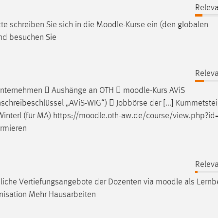
Releva
e schreiben Sie sich in die
Moodle
-Kurse ein (den globalen
und besuchen Sie
Releva
 Unternehmen  Aushänge an OTH 
moodle
-Kurs AViS
chreibeschlüssel „AViS-WIG“)  Jobbörse der [...] Kummetstei
interl (für MA) https://
moodle
.oth-aw.de/course/view.php?i
ormieren
Releva
liche Vertiefungsangebote der Dozenten via
moodle
als Lernb
anisation Mehr Hausarbeiten