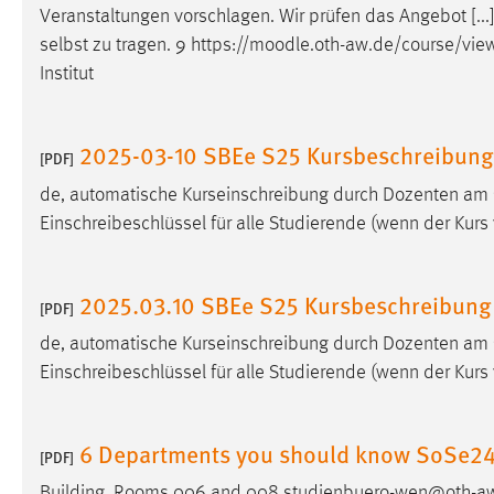
Veranstaltungen vorschlagen. Wir prüfen das Angebot [...
Cookie Laufzeit:
MibewSessionID, mibew-chat-frame-
selbst zu tragen. 9 https://
moodle
.oth-aw.de/course/view
style-5e9dbeb1811c0446 =
Sitzungslaufzeit, mibew_locale = 3
Institut
Jahre, MIBEW_UserID = 1 Jahr
2025-03-10 SBEe S25 Kursbeschreibung
[PDF]
Login
de, automatische Kurseinschreibung durch Dozenten am
Name:
fe_user, be_user, be_lastLoginProvider
Einschreibeschlüssel für alle Studierende (wenn der Kurs v
Zweck:
Dieser Cookie ist notwendig um sich an
der Website einloggen zu können.
2025.03.10 SBEe S25 Kursbeschreibung
[PDF]
Cookie Laufzeit:
24 Stunden
de, automatische Kurseinschreibung durch Dozenten am
Einschreibeschlüssel für alle Studierende (wenn der Kurs v
STATISTIK
Statistik Cookies erfassen Informationen anonym.
6 Departments you should know SoSe2
[PDF]
Diese Informationen helfen uns zu verstehen, wie
unsere Besucher unsere Website nutzen.
Building, Rooms 006 and 008 studienbuero-wen@oth-aw.