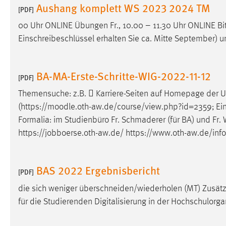
Aushang komplett WS 2023 2024 TM
[PDF]
externen Medien Cookies gesetzt.
00 Uhr ONLINE Übungen Fr., 10.00 – 11.30 Uhr ONLINE Bitt
YouTube
Einschreibeschlüssel erhalten Sie ca. Mitte September) 
Vimeo
BA-MA-Erste-Schritte-WIG-2022-11-12
[PDF]
Themensuche: z.B.  Karriere-Seiten auf Homepage der
(https://
moodle
.oth-aw.de/course/view.php?id=2359; Eins
Formalia: im Studienbüro Fr. Schmaderer (für BA) und Fr. W
https://jobboerse.oth-aw.de/ https://www.oth-aw.de/inf
BAS 2022 Ergebnisbericht
[PDF]
die sich weniger überschneiden/wiederholen (MT) Zusätz
für die Studierenden Digitalisierung in der Hochschulorg