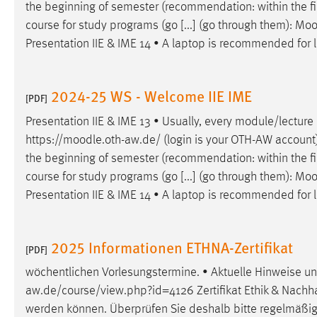
the beginning of semester (recommendation: within the fir
in diesem Cookie gespeichert, ob man
course for study programs (go [...] (go through them):
Moo
eingeloggt ist.
Presentation IIE & IME 14 • A laptop is recommended for l
Sprachpräferenz
2024-25 WS - Welcome IIE IME
Name:
site-language-preference
[PDF]
Presentation IIE & IME 13 • Usually, every module/lecture
Zweck:
Das Cookie speichert die gewählte
Sprache der Website.
https://
moodle
.oth-aw.de/ (login is your OTH-AW account)
the beginning of semester (recommendation: within the fir
Cookie Laufzeit:
30 Tage
course for study programs (go [...] (go through them):
Moo
Presentation IIE & IME 14 • A laptop is recommended for l
Chat
Name:
MibewSessionID, MIBEW_UserID,
2025 Informationen ETHNA-Zertifikat
[PDF]
mibew_locale, mibew-chat-frame-style-
5e9dbeb1811c0446
wöchentlichen Vorlesungstermine. • Aktuelle Hinweise 
aw.de/course/view.php?id=4126 Zertifikat Ethik & Nachha
Zweck:
Wird benötigt um die Chatfunktion
nutzen zu können.
werden können. Überprüfen Sie deshalb bitte regelmäßi