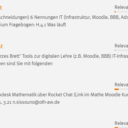
t
Releva
chneidungen) 6 Nennungen IT (Infrastruktur,
Moodle
, BBB, Ad
ium Fragebogen: H.4.1 Was läuft
t
Releva
 Brett" Tools zur digitalen Lehre (z.B.
Moodle
, BBB) IT-Infra
en sind Sie mit folgenden
Releva
lpdesk Mathematik über Rocket Chat (Link im Mathe
Moodle
Kur
 3.21 n.sissouno@oth-aw.de
Releva