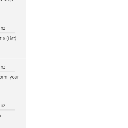
nz:
le (List)
nz:
form, your
nz:
n