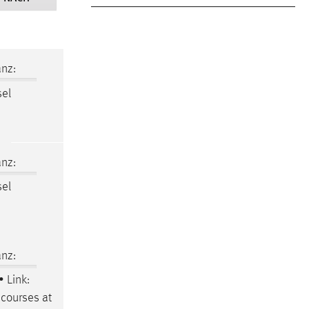
nz:
sel
nz:
sel
nz:
• Link:
courses at