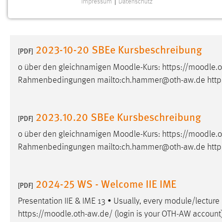
Impressum
|
Datenschutz
NOTWENDIGE COOKIES
Notwendige Cookies ermöglichen grundlegende
Funktionen und sind für die einwandfreie Funktion der
2023-10-20 SBEe Kursbeschreibung
Website erforderlich.
[PDF]
o über den gleichnamigen
Moodle
-Kurs: https://
moodle
.
Einverständnis
Rahmenbedingungen mailto:ch.hammer@oth-aw.de https
Name:
cookie_consent
Zweck:
Dieser Cookie speichert die
2023.10.20 SBEe Kursbeschreibung
[PDF]
ausgewählten Einverständnis-Optionen
des Benutzers
o über den gleichnamigen
Moodle
-Kurs: https://
moodle
.
Rahmenbedingungen mailto:ch.hammer@oth-aw.de https
Cookie Laufzeit:
1 Jahr
Performance
2024-25 WS - Welcome IIE IME
[PDF]
Name:
Presentation IIE & IME 13 • Usually, every module/lecture
staticfilecache
https://
moodle
.oth-aw.de/ (login is your OTH-AW account)
Zweck:
Für performante Seitenauslieferung wird