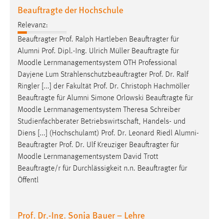
Beauftragte der Hochschule
Zweck:
Dieser Cookie ist notwendig um sich an der Website
Relevanz:
einloggen zu können.
Beauftragter Prof. Ralph Hartleben Beauftragter für
Cookie Laufzeit:
Alumni Prof. Dipl.-Ing. Ulrich Müller Beauftragte für
24 Stunden
Moodle
Lernmanagementsystem OTH Professional
Dayjene Lum Strahlenschutzbeauftragter Prof. Dr. Ralf
Ringler [...] der Fakultät Prof. Dr. Christoph Hachmöller
STATISTIK
Beauftragte für Alumni Simone Orlowski Beauftragte für
Moodle
Lernmanagementsystem Theresa Schreiber
Statistik Cookies erfassen Informationen anonym.
Studienfachberater Betriebswirtschaft, Handels- und
Diese Informationen helfen uns zu verstehen, wie
Diens [...] (Hochschulamt) Prof. Dr. Leonard Riedl Alumni-
unsere Besucher unsere Website nutzen.
Beauftragter Prof. Dr. Ulf Kreuziger Beauftragter für
Moodle
Lernmanagementsystem David Trott
Matomo
Beauftragte/r für Durchlässigkeit n.n. Beauftragter für
Name:
Öffentl
_pk_ref, _pk_cvar, _pk_id, _pk_ses
Zweck:
Prof. Dr.-Ing. Sonja Bauer – Lehre
Zugriffsstatistik