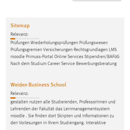
1 Jahr
Performance
Sitemap
Name:
Relevanz:
staticfilecache
Prüfungen Wiederholungsprüfungen Prüfungswesen
Prüfungsgremien Versicherungen Rechtsgrundlagen LMS
Zweck:
moodle
Primuss-Portal Online Services Stipendien/BAFöG
Für performante Seitenauslieferung wird in diesem Cookie
gespeichert, ob man eingeloggt ist.
Nach dem Studium Career Service Bewerbungsberatung
Sprachpräferenz
Weiden Business School
Name:
Relevanz:
site-language-preference
gestalten nutzen alle Studierenden, ProfessorInnen und
Zweck:
Lehrenden der Fakultät das Lernmanagementsystem
Das Cookie speichert die gewählte Sprache der Website.
moodle
. Sie finden dort Skripten und Informationen zu
den Vorlesungen in Ihrem Studiengang. Interaktive
Cookie Laufzeit: