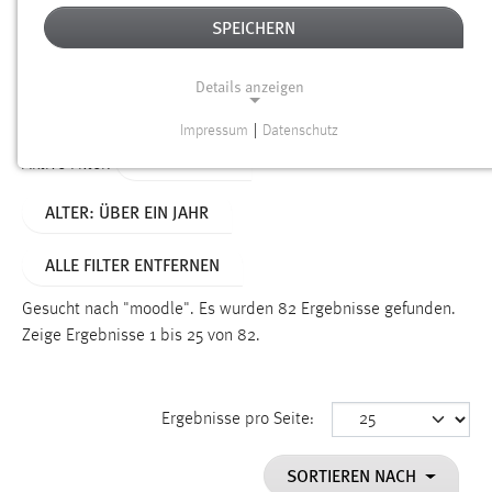
SPEICHERN
Alter
Details anzeigen
SUCHEN
Impressum
|
Datenschutz
NOTWENDIGE COOKIES
TYP: SEITEN
Aktive Filter:
Notwendige Cookies ermöglichen grundlegende
ALTER: ÜBER EIN JAHR
Funktionen und sind für die einwandfreie Funktion der
Website erforderlich.
ALLE FILTER ENTFERNEN
Einverständnis
Gesucht nach "moodle".
Es wurden 82 Ergebnisse gefunden.
Name:
Zeige Ergebnisse 1 bis 25 von 82.
cookie_consent
Zweck:
Ergebnisse pro Seite:
Dieser Cookie speichert die ausgewählten Einverständnis-
Optionen des Benutzers
SORTIEREN NACH
Cookie Laufzeit: