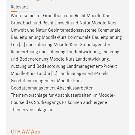
Relevanz:
Cookie Laufzeit:
Wintersemester Grundbuch und Recht
Moodle
-Kurs
Max. 13 Monate
Grundbuch und Recht Umwelt und Natur
Moodle
-Kurs
Umwelt und Natur Geoinformationssysteme Kommunale
Bauleitplanung
Moodle
-Kurs Kommunale Bauleitplanung
MARKETING
Leh [...] und -planung
Moodle
-Kurs Grundlagen der
Marketing Cookies werden von Drittanbietern
Raumordnung und -planung Landentwicklung, -nutzung
verwendet, um personalisierte Werbung anzuzeigen.
und Bodenordnung
Moodle
-Kurs Landentwicklung, -
Sie tun dies, indem sie Besucher über Websites
nutzung und Bodenordnung Landmanagement-Projekt
hinweg verfolgen.
Moodle
-Kurs Landm [...] Landmanagement-Projekt
Geodatenmanagement
Moodle
-Kurs
Google Ads
Geodatenmanagement Abschlussarbeiten
Themenvorschläge für Abschlussarbeiten im
Moodle
-
Name:
Course des Studiengangs Es können auch eigene
_gcl_au
Themenvorschläge aus
Anbieter:
Google Ireland Limited
OTH AW App
Zweck: