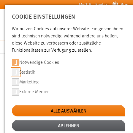
Zum Hauptinhalt springen
MyOTH
Kontakt
DE
COOKIE EINSTELLUNGEN
SUCHE
Wir nutzen Cookies auf unserer Website. Einige von ihnen
sind technisch notwendig, während andere uns helfen,
diese Website zu verbessern oder zusätzliche
JETZT BEWERBEN
Funktionalitäten zur Verfügung zu stellen.
Notwendige Cookies
SUCHE
Statistik
Marketing
FILTER
Externe Medien
Typ
ALLE AUSWÄHLEN
Erstellungsdatum
ABLEHNEN