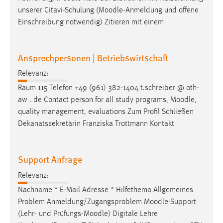
unserer Citavi-Schulung (
Moodle
-Anmeldung und offene
Einschreibung notwendig) Zitieren mit einem
Ansprechpersonen | Betriebswirtschaft
Relevanz:
Raum 115 Telefon +49 (961) 382-1404 t.schreiber @ oth-
aw . de Contact person for all study programs,
Moodle
,
quality management, evaluations Zum Profil Schließen
Dekanatssekretärin Franziska Trottmann Kontakt
Support Anfrage
Relevanz:
Nachname * E-Mail Adresse * Hilfethema Allgemeines
Problem Anmeldung/Zugangsproblem
Moodle
-Support
(Lehr- und Prüfungs-
Moodle
) Digitale Lehre