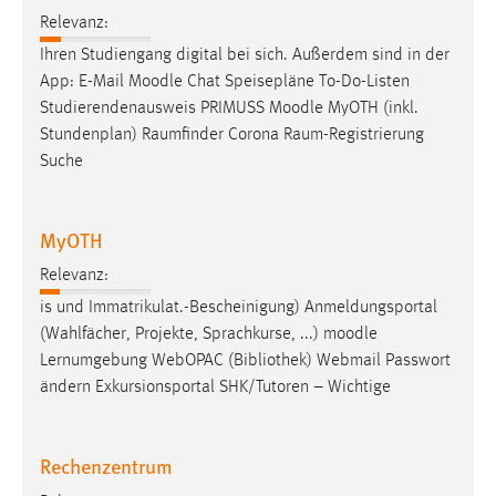
Relevanz:
Conversion-Tracking
Ihren Studiengang digital bei sich. Außerdem sind in der
Cookie Laufzeit:
App: E-Mail
Moodle
Chat Speisepläne To-Do-Listen
3 Monate
Studierendenausweis PRIMUSS
Moodle
MyOTH (inkl.
Stundenplan) Raumfinder Corona Raum-Registrierung
Facebook Pixel
Suche
Name:
_fbp
MyOTH
Anbieter:
Relevanz:
Facebook
is und Im­mat­ri­kulat.-Bescheinigung) Anmeldungsportal
Zweck:
(Wahlfächer, Projekte, Sprachkurse, ...)
moodle
Conversion-Tracking
Lernumgebung WebOPAC (Bibliothek) Webmail Passwort
ändern Exkursionsportal SHK/Tutoren – Wichtige
Cookie Laufzeit:
3 Monate
Rechenzentrum