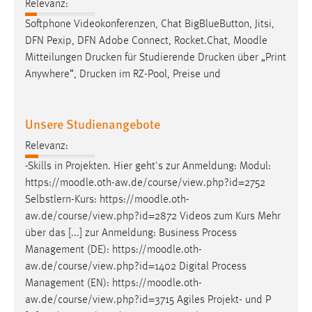
Relevanz:
EXTERNE MEDIEN
Softphone Videokonferenzen, Chat BigBlueButton, Jitsi,
Um Inhalte von Videoplattformen und Social Media
DFN Pexip, DFN Adobe Connect, Rocket.Chat,
Moodle
Plattformen anzeigen zu können, werden von diesen
Mitteilungen Drucken für Studierende Drucken über „Print
externen Medien Cookies gesetzt.
Anywhere“, Drucken im RZ-Pool, Preise und
YouTube
Unsere Studienangebote
Vimeo
Relevanz:
-Skills in Projekten. Hier geht's zur Anmeldung: Modul:
https://
moodle
.oth-aw.de/course/view.php?id=2752
Selbstlern-Kurs: https://
moodle
.oth-
aw.de/course/view.php?id=2872 Videos zum Kurs Mehr
über das [...] zur Anmeldung: Business Process
Management (DE): https://
moodle
.oth-
aw.de/course/view.php?id=1402 Digital Process
Management (EN): https://
moodle
.oth-
aw.de/course/view.php?id=3715 Agiles Projekt- und P