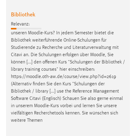
30 Tage
Bibliothek
Chat
Relevanz:
Name:
unseren
Moodle
-Kurs? In jedem Semester bietet die
MibewSessionID, MIBEW_UserID, mibew_locale, mibew-
Bibliothek weiterführende Online-Schulungen für
chat-frame-style-5e9dbeb1811c0446
Studierende zu Recherche und Literaturverwaltung mit
Citavi an. Die Schulungen erfolgen über
Moodle
, Sie
Zweck:
können [...] den offenen Kurs "Schulungen der Bibliothek /
Wird benötigt um die Chatfunktion nutzen zu können.
library training courses" hier einschreiben:
Cookie Laufzeit:
https://
moodle
.oth-aw.de/course/view.php?id=2619
MibewSessionID, mibew-chat-frame-style-
(Alternativ finden Sie den Kurs "Schulungen der
5e9dbeb1811c0446 = Sitzungslaufzeit, mibew_locale = 3
Bibliothek / library [...] use the Reference Management
Jahre, MIBEW_UserID = 1 Jahr
Software Citavi (Englisch) Schauen Sie also gerne einmal
in unserem
Moodle
-Kurs vorbei und lernen Sie unsere
Login
vielfältigen Recherchetools kennen. Sie wünschen sich
weitere Themen
Name:
fe_user, be_user, be_lastLoginProvider