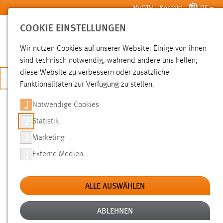
Zum Hauptinhalt springen
MyOTH
Kontakt
DE
COOKIE EINSTELLUNGEN
SUCHE
Wir nutzen Cookies auf unserer Website. Einige von ihnen
sind technisch notwendig, während andere uns helfen,
diese Website zu verbessern oder zusätzliche
JETZT BEWERBEN
Funktionalitäten zur Verfügung zu stellen.
Notwendige Cookies
SUCHE
Statistik
Marketing
FILTER
Externe Medien
Typ
ALLE AUSWÄHLEN
Erstellungsdatum
ABLEHNEN