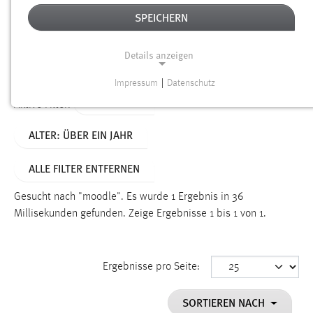
SPEICHERN
Alter
Details anzeigen
SUCHEN
Impressum
|
Datenschutz
NOTWENDIGE COOKIES
TYP: LINKS
Aktive Filter:
Notwendige Cookies ermöglichen grundlegende
ALTER: ÜBER EIN JAHR
Funktionen und sind für die einwandfreie Funktion der
Website erforderlich.
ALLE FILTER ENTFERNEN
Einverständnis
Gesucht nach "moodle".
Es wurde 1 Ergebnis in 36
Name:
Millisekunden gefunden.
Zeige Ergebnisse 1 bis 1 von 1.
cookie_consent
Zweck:
Ergebnisse pro Seite:
Dieser Cookie speichert die ausgewählten Einverständnis-
Optionen des Benutzers
SORTIEREN NACH
Cookie Laufzeit: