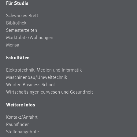
Für Studis
Zweck:
Dieser Cookie ist notwendig um sich an der Website
Schwarzes Brett
einloggen zu können.
Bibliothek
Cookie Laufzeit:
Semesterzeiten
24 Stunden
Marktplatz/Wohnungen
Mensa
Fakultäten
STATISTIK
Elektrotechnik, Medien und Informatik
Statistik Cookies erfassen Informationen anonym.
Maschinenbau/Umwelttechnik
Diese Informationen helfen uns zu verstehen, wie
Weiden Business School
unsere Besucher unsere Website nutzen.
Wirtschaftsingenieurwesen und Gesundheit
Matomo
Weitere Infos
Name:
Kontakt/Anfahrt
_pk_ref, _pk_cvar, _pk_id, _pk_ses
Raumfinder
Zweck:
Stellenangebote
Zugriffsstatistik