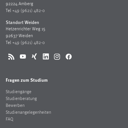
30 Tage
92224 Amberg
Tel
+49 (9621) 482-0
Chat
Standort Weiden
Hetzenrichter Weg 15
Name:
92637 Weiden
MibewSessionID, MIBEW_UserID, mibew_locale, mibew-
chat-frame-style-5e9dbeb1811c0446
Tel
+49 (9621) 482-0
Zweck:
Wird benötigt um die Chatfunktion nutzen zu können.
RSS
YouTube
Xing
LinkedIn
Instagram
Facebook
Cookie Laufzeit:
MibewSessionID, mibew-chat-frame-style-
Fragen zum Studium
5e9dbeb1811c0446 = Sitzungslaufzeit, mibew_locale = 3
Jahre, MIBEW_UserID = 1 Jahr
Studiengänge
Studienberatung
Login
Bewerben
Studienangelegenheiten
Name:
FAQ
fe_user, be_user, be_lastLoginProvider