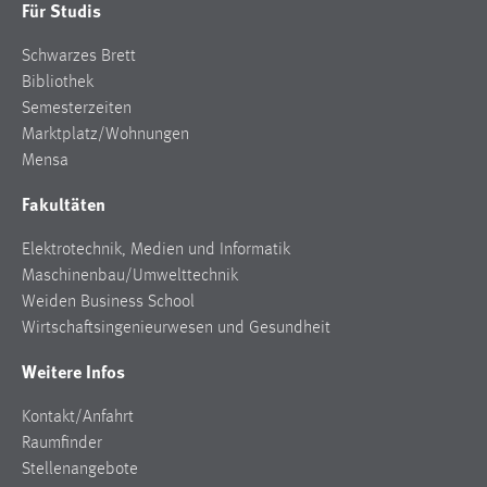
Für Studis
Zweck:
Dieser Cookie ist notwendig um sich an der Website
Schwarzes Brett
einloggen zu können.
Bibliothek
Cookie Laufzeit:
Semesterzeiten
24 Stunden
Marktplatz/Wohnungen
Mensa
Fakultäten
STATISTIK
Elektrotechnik, Medien und Informatik
Statistik Cookies erfassen Informationen anonym.
Maschinenbau/Umwelttechnik
Diese Informationen helfen uns zu verstehen, wie
Weiden Business School
unsere Besucher unsere Website nutzen.
Wirtschaftsingenieurwesen und Gesundheit
Matomo
Weitere Infos
Name:
Kontakt/Anfahrt
_pk_ref, _pk_cvar, _pk_id, _pk_ses
Raumfinder
Zweck:
Stellenangebote
Zugriffsstatistik