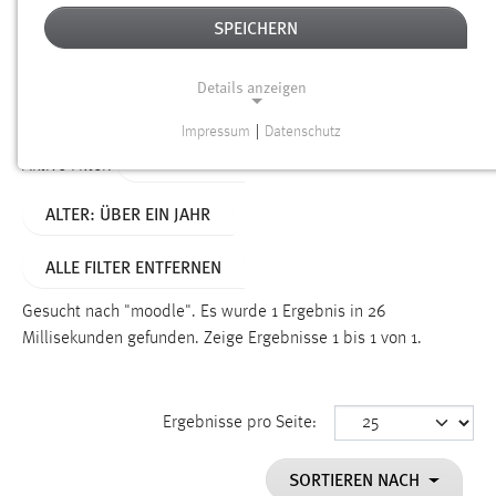
SPEICHERN
Alter
Details anzeigen
SUCHEN
Impressum
|
Datenschutz
NOTWENDIGE COOKIES
TYP: LINKS
Aktive Filter:
Notwendige Cookies ermöglichen grundlegende
ALTER: ÜBER EIN JAHR
Funktionen und sind für die einwandfreie Funktion der
Website erforderlich.
ALLE FILTER ENTFERNEN
Einverständnis
Gesucht nach "moodle".
Es wurde 1 Ergebnis in 26
Name:
Millisekunden gefunden.
Zeige Ergebnisse 1 bis 1 von 1.
cookie_consent
Zweck:
Ergebnisse pro Seite:
Dieser Cookie speichert die ausgewählten Einverständnis-
Optionen des Benutzers
SORTIEREN NACH
Cookie Laufzeit: