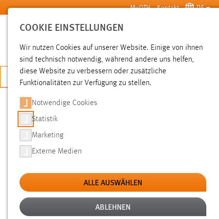
Zum Hauptinhalt springen
MyOTH
Kontakt
DE
COOKIE EINSTELLUNGEN
SUCHE
Wir nutzen Cookies auf unserer Website. Einige von ihnen
sind technisch notwendig, während andere uns helfen,
diese Website zu verbessern oder zusätzliche
JETZT BEWERBEN
Funktionalitäten zur Verfügung zu stellen.
Notwendige Cookies
SUCHE
Statistik
Marketing
FILTER
Externe Medien
Typ
ALLE AUSWÄHLEN
Erstellungsdatum
ABLEHNEN