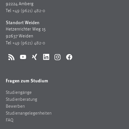
30 Tage
92224 Amberg
Tel
+49 (9621) 482-0
Chat
Standort Weiden
Hetzenrichter Weg 15
Name:
92637 Weiden
MibewSessionID, MIBEW_UserID, mibew_locale, mibew-
chat-frame-style-5e9dbeb1811c0446
Tel
+49 (9621) 482-0
Zweck:
Wird benötigt um die Chatfunktion nutzen zu können.
RSS
YouTube
Xing
LinkedIn
Instagram
Facebook
Cookie Laufzeit:
MibewSessionID, mibew-chat-frame-style-
Fragen zum Studium
5e9dbeb1811c0446 = Sitzungslaufzeit, mibew_locale = 3
Jahre, MIBEW_UserID = 1 Jahr
Studiengänge
Studienberatung
Login
Bewerben
Studienangelegenheiten
Name:
FAQ
fe_user, be_user, be_lastLoginProvider