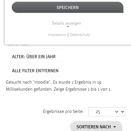
SPEICHERN
Alter
Details anzeigen
SUCHEN
Impressum
|
Datenschutz
NOTWENDIGE COOKIES
TYP: LINKS
Aktive Filter:
Notwendige Cookies ermöglichen grundlegende
ALTER: ÜBER EIN JAHR
Funktionen und sind für die einwandfreie Funktion der
Website erforderlich.
ALLE FILTER ENTFERNEN
Einverständnis
Gesucht nach "moodle".
Es wurde 1 Ergebnis in 19
Name:
Millisekunden gefunden.
Zeige Ergebnisse 1 bis 1 von 1.
cookie_consent
Zweck:
Ergebnisse pro Seite:
Dieser Cookie speichert die ausgewählten Einverständnis-
Optionen des Benutzers
SORTIEREN NACH
Cookie Laufzeit: