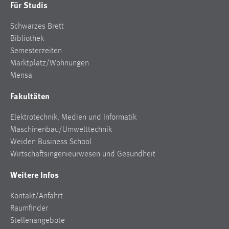
Für Studis
Zweck:
Dieser Cookie ist notwendig um sich an der Website
Schwarzes Brett
einloggen zu können.
Bibliothek
Cookie Laufzeit:
Semesterzeiten
24 Stunden
Marktplatz/Wohnungen
Mensa
Fakultäten
STATISTIK
Elektrotechnik, Medien und Informatik
Statistik Cookies erfassen Informationen anonym.
Maschinenbau/Umwelttechnik
Diese Informationen helfen uns zu verstehen, wie
Weiden Business School
unsere Besucher unsere Website nutzen.
Wirtschaftsingenieurwesen und Gesundheit
Matomo
Weitere Infos
Name:
Kontakt/Anfahrt
_pk_ref, _pk_cvar, _pk_id, _pk_ses
Raumfinder
Zweck:
Stellenangebote
Zugriffsstatistik