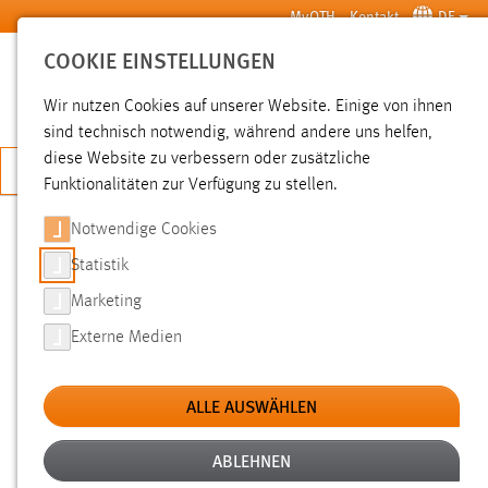
Zum Hauptinhalt springen
MyOTH
Kontakt
DE
COOKIE EINSTELLUNGEN
SUCHE
Wir nutzen Cookies auf unserer Website. Einige von ihnen
sind technisch notwendig, während andere uns helfen,
diese Website zu verbessern oder zusätzliche
JETZT BEWERBEN
Funktionalitäten zur Verfügung zu stellen.
Notwendige Cookies
SUCHE
Statistik
Marketing
FILTER
Externe Medien
Typ
ALLE AUSWÄHLEN
Erstellungsdatum
ABLEHNEN