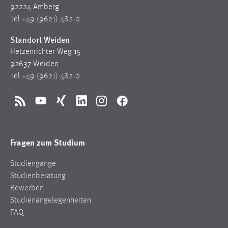
30 Tage
92224 Amberg
Tel
+49 (9621) 482-0
Chat
Standort Weiden
Hetzenrichter Weg 15
Name:
92637 Weiden
MibewSessionID, MIBEW_UserID, mibew_locale, mibew-
chat-frame-style-5e9dbeb1811c0446
Tel
+49 (9621) 482-0
Zweck:
Wird benötigt um die Chatfunktion nutzen zu können.
RSS
YouTube
Xing
LinkedIn
Instagram
Facebook
Cookie Laufzeit:
MibewSessionID, mibew-chat-frame-style-
Fragen zum Studium
5e9dbeb1811c0446 = Sitzungslaufzeit, mibew_locale = 3
Jahre, MIBEW_UserID = 1 Jahr
Studiengänge
Studienberatung
Login
Bewerben
Studienangelegenheiten
Name:
FAQ
fe_user, be_user, be_lastLoginProvider