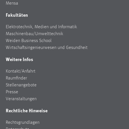
Mensa
Cookie Laufzeit:
Fakultäten
Max. 13 Monate
Elektrotechnik, Medien und Informatik
Maschinenbau/Umwelttechnik
MARKETING
Weiden Business School
Wirtschaftsingenieurwesen und Gesundheit
Marketing Cookies werden von Drittanbietern
verwendet, um personalisierte Werbung anzuzeigen.
Weitere Infos
Sie tun dies, indem sie Besucher über Websites
hinweg verfolgen.
Kontakt/Anfahrt
Raumfinder
Google Ads
Stellenangebote
Presse
Name:
Veranstaltungen
_gcl_au
Rechtliche Hinweise
Anbieter:
Google Ireland Limited
Rechtsgrundlagen
Zweck: