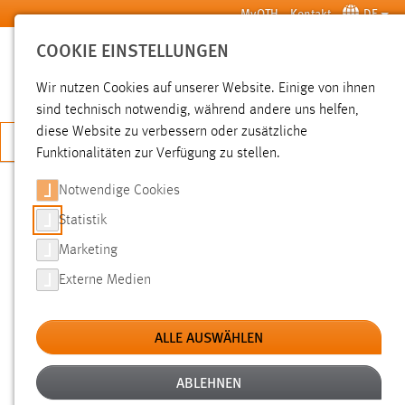
Zum Hauptinhalt springen
MyOTH
Kontakt
DE
COOKIE EINSTELLUNGEN
SUCHE
Wir nutzen Cookies auf unserer Website. Einige von ihnen
sind technisch notwendig, während andere uns helfen,
diese Website zu verbessern oder zusätzliche
JETZT BEWERBEN
Funktionalitäten zur Verfügung zu stellen.
Notwendige Cookies
SUCHE
Statistik
Marketing
FILTER
Externe Medien
Typ
ALLE AUSWÄHLEN
Erstellungsdatum
ABLEHNEN