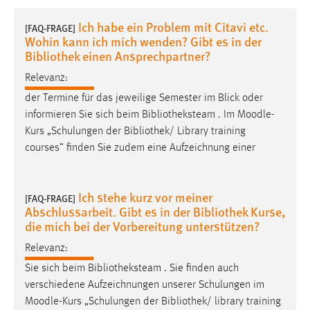
1 Jahr
Ich habe ein Problem mit Citavi etc.
[FAQ-FRAGE]
Wohin kann ich mich wenden? Gibt es in der
Performance
Bibliothek einen Ansprechpartner?
Relevanz:
Name:
staticfilecache
der Termine für das jeweilige Semester im Blick oder
informieren Sie sich beim Bibliotheksteam . Im
Moodle
-
Zweck:
Kurs „Schulungen der Bibliothek/ Library training
Für performante Seitenauslieferung wird in diesem Cookie
courses” finden Sie zudem eine Aufzeichnung einer
gespeichert, ob man eingeloggt ist.
Sprachpräferenz
Ich stehe kurz vor meiner
[FAQ-FRAGE]
Abschlussarbeit. Gibt es in der Bibliothek Kurse,
Name:
die mich bei der Vorbereitung unterstützen?
site-language-preference
Relevanz:
Zweck:
Sie sich beim Bibliotheksteam . Sie finden auch
Das Cookie speichert die gewählte Sprache der Website.
verschiedene Aufzeichnungen unserer Schulungen im
Cookie Laufzeit:
Moodle
-Kurs „Schulungen der Bibliothek/ library training