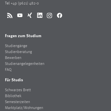
Tel
+49 (9621) 482-0
Zweck:
Dieser Cookie ist notwendig um sich an der Website
einloggen zu können.
RSS
YouTube
Xing
LinkedIn
Instagram
Facebook
Cookie Laufzeit:
24 Stunden
Fragen zum Studium
Studiengänge
STATISTIK
Studienberatung
Statistik Cookies erfassen Informationen anonym.
Bewerben
Diese Informationen helfen uns zu verstehen, wie
Studienangelegenheiten
unsere Besucher unsere Website nutzen.
FAQ
Für Studis
Matomo
Schwarzes Brett
Name:
_pk_ref, _pk_cvar, _pk_id, _pk_ses
Bibliothek
Semesterzeiten
Zweck:
Marktplatz/Wohnungen
Zugriffsstatistik