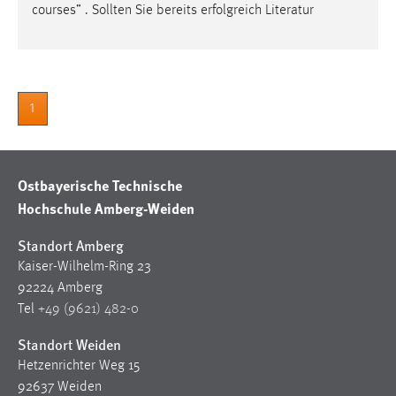
30 Tage
courses” . Sollten Sie bereits erfolgreich Literatur
Chat
Name:
1
MibewSessionID, MIBEW_UserID, mibew_locale, mibew-
chat-frame-style-5e9dbeb1811c0446
Zweck:
Ostbayerische Technische
Wird benötigt um die Chatfunktion nutzen zu können.
Hochschule Amberg-Weiden
Cookie Laufzeit:
MibewSessionID, mibew-chat-frame-style-
Standort Amberg
5e9dbeb1811c0446 = Sitzungslaufzeit, mibew_locale = 3
Kaiser-Wilhelm-Ring 23
Jahre, MIBEW_UserID = 1 Jahr
92224 Amberg
Tel
+49 (9621) 482-0
Login
Standort Weiden
Name:
Hetzenrichter Weg 15
fe_user, be_user, be_lastLoginProvider
92637 Weiden