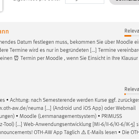
mann
Releva
eichendes Datum festlegen muss, bekommen Sie über
Moodle
ei
e Termine wird es nur in begründeten [...] Termine vereinbar
ir einen ⏰ Termin per
Moodle
, wenn Sie Einsicht in Ihre Klaus
Releva
ses • Achtung: nach Semesterende werden Kurse ggf. zurückge
w.oth-aw.de/neuma [...] (Android und iOS App) oder Webmail
gungen) •
Moodle
(Lernmanagementsystem) • PRIMUSS
Tool) [...] Web-Anwendungsentwicklung [MI-6/II-6/KI-6/IK-5] 1
nouncements! OTH-AW App Täglich ⚠️ E-Mails lesen • Die O