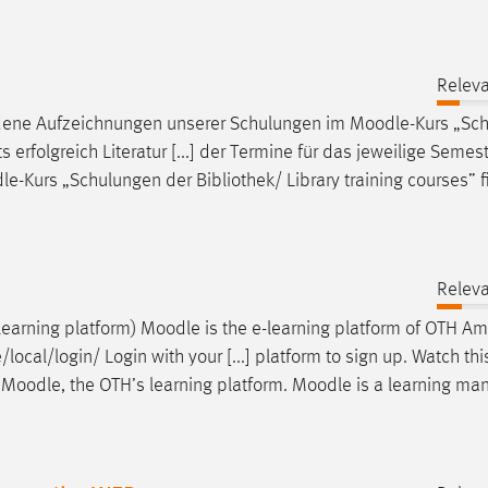
Releva
iedene Aufzeichnungen unserer Schulungen im
Moodle
-Kurs „Sc
ts erfolgreich Literatur [...] der Termine für das jeweilige Semes
le
-Kurs „Schulungen der Bibliothek/ Library training courses” 
Releva
learning platform)
Moodle
is the e-learning platform of OTH A
local/login/ Login with your [...] platform to sign up. Watch this
r
Moodle
, the OTH’s learning platform.
Moodle
is a learning m