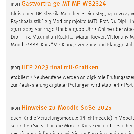
Gastvortra-ge-MT-MP-WS2324
[PDF]
Matomo
Bleisteiner, BR-Klassik, München • Dienstag, 14.11.2023 v
Psychoakustik“ 2 3 Medienprojekte (MT): Prof. Dr. Dipl.- 
Name:
_pk_ref, _pk_cvar, _pk_id, _pk_ses
23.11.2023 von 11.30 Uhr bis 13.00 Uhr • Online über
Moo
Zweck:
Zugriffsstatistik
Dipl.- Ing. Maximilian Kock [...] Martin Rieger, VRTonung
Moodle
/BBB: Kurs “MP-Klangerzeugung und Klanggestaltun
Cookie Laufzeit:
Max. 13 Monate
HEP 2023 final mit-Grafiken
[PDF]
MARKETING
etabliert • Neuberufene werden an digi- tale Prüfungssze
Marketing Cookies werden von Drittanbietern
zur Reali- sierung digitaler Prüfungen wird etabliert • Portf
verwendet, um personalisierte Werbung anzuzeigen.
Sie tun dies, indem sie Besucher über Websites
hinweg verfolgen.
Hinweise-zu-Moodle-SoSe-2025
[PDF]
Google Ads
auch für die Vertiefungsmodule (Pflichtmodule) in
Moodl
schreiben Sie sich in die
Moodle
-Kurse ein und besuchen 
Name:
_gcl_au
nachfolgend informieren wir Sie zur Kurseinschreibung in