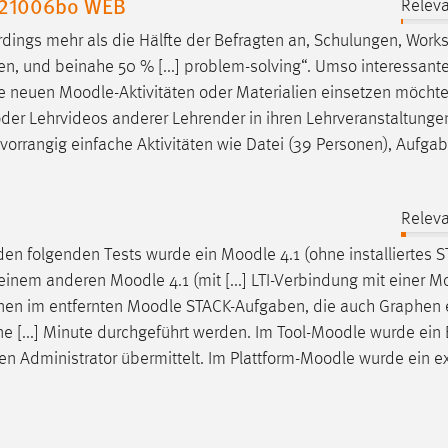
 221006bo WEB
Releva
dings mehr als die Hälfte der Befragten an, Schulungen, Work
en, und beinahe 50 % [...] problem-solving“. Umso interessante
sie neuen
Moodle
-Aktivitäten oder Materialien einsetzen möchte
n oder Lehrvideos anderer Lehrender in ihren Lehrveranstaltunge
rrangig einfache Aktivitäten wie Datei (39 Personen), Aufgab
Releva
 den folgenden Tests wurde ein
Moodle
4.1 (ohne installiertes 
s einem anderen
Moodle
4.1 (mit [...] LTI-Verbindung mit einer
Mo
nen im entfernten
Moodle
STACK-Aufgaben, die auch Graphen e
e [...] Minute durchgeführt werden. Im Tool-
Moodle
wurde ein E
en Administrator übermittelt. Im Plattform-
Moodle
wurde ein e