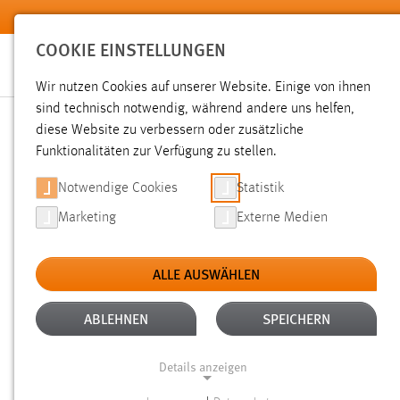
Zum Hauptinhalt springen
COOKIE EINSTELLUNGEN
Wir nutzen Cookies auf unserer Website. Einige von ihnen
sind technisch notwendig, während andere uns helfen,
diese Website zu verbessern oder zusätzliche
SUCHE
Funktionalitäten zur Verfügung zu stellen.
Notwendige Cookies
Statistik
Marketing
Externe Medien
ALLE AUSWÄHLEN
ALTER: ÜBER EIN JAHR
ALLE FILTER EN
Aktive Filter:
ABLEHNEN
SPEICHERN
Gesucht nach "moodle".
Es wurden 245 Ergebnisse gefund
Details anzeigen