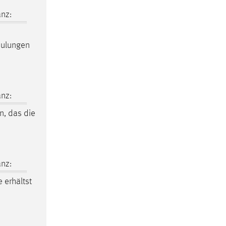
nz:
hulungen
nz:
in, das die
nz:
e
erhältst