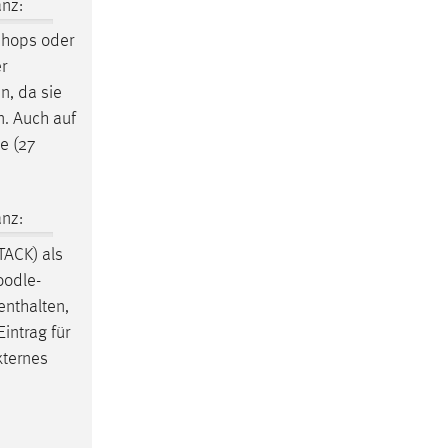
nz:
shops oder
r
n, da sie
n. Auch auf
e (27
nz:
STACK) als
odle
-
nthalten,
intrag für
xternes