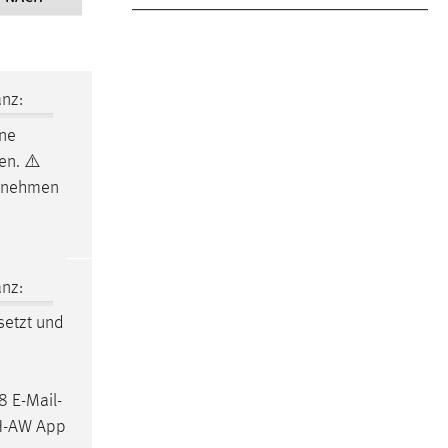
nz:
ne
en. ⚠️
ur nehmen
nz:
setzt und
8 E-Mail-
TH-AW App