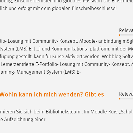
eibung, Einschreibefristen und globales Passwort Die Einschrei
ich und erfolgt mit dem globalen Einschreibeschlüssel
Releva
olio- Lösung mit Community- Konzept.
Moodle
- anbindung mögli
stem (LMS) E- [...] und Kommunikations- plattform, mit der Mö
fügung gestellt, kann für Kurse aktiviert werden. Webblog Soft
g Lernerzentrierte E-Portfolio- Lösung mit Community- Konzept.
Learning- Management System (LMS) E-
. Wohin kann ich mich wenden? Gibt es
Releva
ormieren Sie sich beim Bibliotheksteam . Im
Moodle
-Kurs „Schu
ine Aufzeichnung einer