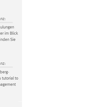
nz:
hulungen
ter im Blick
finden Sie
nz:
mberg-
 tutorial to
anagement