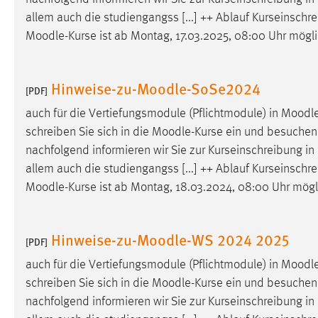
Anbieter:
Google Ireland Limited
allem auch die studiengangss [...] ++ Ablauf Kurseinschr
Moodle
-Kurse ist ab Montag, 17.03.2025, 08:00 Uhr mögl
Zweck:
Conversion-Tracking
Cookie Laufzeit:
3 Monate
Hinweise-zu-Moodle-SoSe2024
[PDF]
Facebook Pixel
auch für die Vertiefungsmodule (Pflichtmodule) in
Moodl
schreiben Sie sich in die
Moodle
-Kurse ein und besuchen 
Name:
_fbp
nachfolgend informieren wir Sie zur Kurseinschreibung in
Anbieter:
Facebook
allem auch die studiengangss [...] ++ Ablauf Kurseinschr
Moodle
-Kurse ist ab Montag, 18.03.2024, 08:00 Uhr mögl
Zweck:
Conversion-Tracking
Cookie Laufzeit:
3 Monate
Hinweise-zu-Moodle-WS 2024 2025
[PDF]
auch für die Vertiefungsmodule (Pflichtmodule) in
Moodl
EXTERNE MEDIEN
schreiben Sie sich in die
Moodle
-Kurse ein und besuchen 
Um Inhalte von Videoplattformen und Social Media
nachfolgend informieren wir Sie zur Kurseinschreibung in
Plattformen anzeigen zu können, werden von diesen