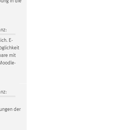
bung in die
nz:
ch. E-
glichkeit
ware mit
Moodle
-
nz:
lungen der