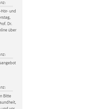
nz:
-Hör- und
rstag,
of. Dr.
nline über
nz:
sangebot
nz:
 Bitte
esundheit,
n und vor