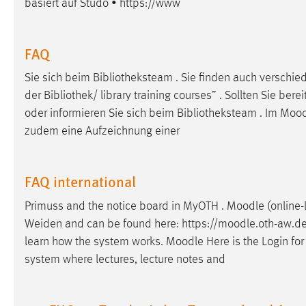
basiert auf Studo • https://www
in diesem Cookie gespeichert, ob man
eingeloggt ist.
FAQ
Sprachpräferenz
Sie sich beim Bibliotheksteam . Sie finden auch versch
Name:
site-language-preference
der Bibliothek/ library training courses” . Sollten Sie berei
oder informieren Sie sich beim Bibliotheksteam . Im
Mood
Zweck:
Das Cookie speichert die gewählte
zudem eine Aufzeichnung einer
Sprache der Website.
Cookie Laufzeit:
30 Tage
FAQ international
Chat
Primuss and the notice board in MyOTH .
Moodle
(online-
Weiden and can be found here: https://
moodle
.oth-aw.de/
Name:
MibewSessionID, MIBEW_UserID,
learn how the system works.
Moodle
Here is the Login fo
mibew_locale, mibew-chat-frame-style-
5e9dbeb1811c0446
system where lectures, lecture notes and
Zweck:
Wird benötigt um die Chatfunktion
nutzen zu können.