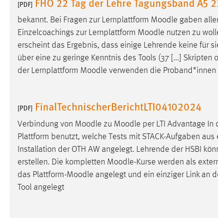
FHO 22 Tag der Lehre Tagungsband A5
[PDF]
Cookie Laufzeit:
MibewSessionID, mibew-chat-frame-
bekannt. Bei Fragen zur Lernplattform
Moodle
gaben aller
style-5e9dbeb1811c0446 =
Sitzungslaufzeit, mibew_locale = 3
Einzelcoachings zur Lernplattform
Moodle
nutzen zu woll
Jahre, MIBEW_UserID = 1 Jahr
erscheint das Ergebnis, dass einige Lehrende keine für 
über eine zu geringe Kenntnis des Tools (37 [...] Skripte
Login
der Lernplattform
Moodle
verwenden die Proband*innen vo
Name:
fe_user, be_user, be_lastLoginProvider
FinalTechnischerBerichtLTI04102024
[PDF]
Zweck:
Dieser Cookie ist notwendig um sich an
der Website einloggen zu können.
Verbindung von
Moodle
zu
Moodle
per LTI Advantage In
Plattform benutzt, welche Tests mit STACK-Aufgaben au
Cookie Laufzeit:
24 Stunden
Installation der OTH AW angelegt. Lehrende der HSBI kön
erstellen. Die kompletten
Moodle
-Kurse werden als extern
das Plattform-
Moodle
angelegt und ein einziger Link an d
STATISTIK
Tool angelegt
Statistik Cookies erfassen Informationen anonym.
Diese Informationen helfen uns zu verstehen, wie
unsere Besucher unsere Website nutzen.