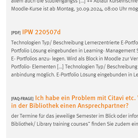
allem auch die studiengangss [...] ++ Ablauf Kurseinschr
externen Medien Cookies gesetzt.
Moodle
-Kurse ist ab Montag, 30.09.2024, 08:00 Uhr mögl
YouTube
IPW 220507d
[PDF]
Vimeo
Technologien Typ/ Beschreibung Lernerzentrierte E-Portf
Portfolio Lösung eingebunden in Learning- Management Sy
E- Portfolios anzu- legen. Wird als Block in
Moodle
zur Ver
Portfolio- Elementen [...] Technologien Typ/ Beschreibun
anbindung möglich. E-Portfolio Lösung eingebunden in 
Ich habe ein Problem mit Citavi etc
[FAQ-FRAGE]
in der Bibliothek einen Ansprechpartner?
der Termine für das jeweilige Semester im Blick oder inf
Bibliothek/ Library training courses” finden Sie zudem e