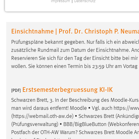
Impressum
|
Datenschutz
NOTWENDIGE COOKIES
Notwendige Cookies ermöglichen grundlegende
Funktionen und sind für die einwandfreie Funktion der
Einsichtnahme | Prof. Dr. Christoph P. Neu
Website erforderlich.
Prüfungspläne bekannt gegeben. Nur falls ich ein abw
Einverständnis
zusätzliche Rundmail zum Datum der Einsichtnahme. Ander
Reservieren Sie sich für den Tag der Einsicht bitte bei m
Name:
cookie_consent
wollen. Sie können einen Termin bis 23:59 Uhr am Vortag
Zweck:
Dieser Cookie speichert die
ausgewählten Einverständnis-Optionen
des Benutzers
Erstsemesterbegruessung KI-IK
[PDF]
Cookie Laufzeit:
1 Jahr
Schwarzen Brett, 3. In der Beschreibung des
Moodle
-Kur
man wird daraus entfernt!
Moodle
• Vgl. auch https://ww
Performance
(https://webmail.oth-aw.de) • Schwarzes Brett (Ankündi
(Prüfungsverwaltung) • BBB/BigBlueButton (Webkonferenz-
Name:
staticfilecache
Postfach der OTH-AW Warum? Schwarzes Brett
Moodle
An
Zweck:
Für performante Seitenauslieferung wird