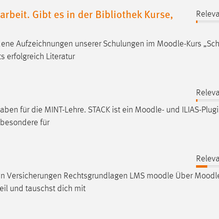
rbeit. Gibt es in der Bibliothek Kurse,
Releva
iedene Aufzeichnungen unserer Schulungen im
Moodle
-Kurs „Sc
ts erfolgreich Literatur
Releva
gaben für die MINT-Lehre. STACK ist ein
Moodle
- und ILIAS-Plug
sbesondere für
Releva
ngen Versicherungen Rechtsgrundlagen LMS
moodle
Über
Moodl
eil und tauschst dich mit