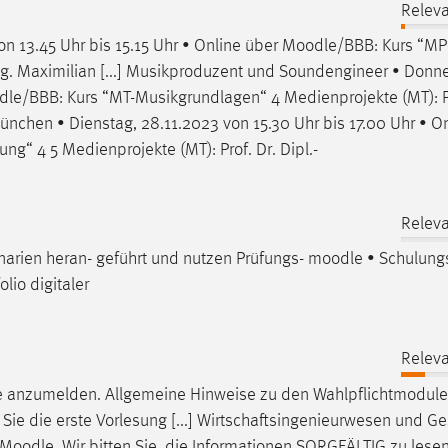
Releva
on 13.45 Uhr bis 15.15 Uhr • Online über
Moodle
/BBB: Kurs “MP
Ing. Maximilian [...] Musikproduzent und Soundengineer • Donne
dle
/BBB: Kurs “MT-Musikgrundlagen“ 4 Medienprojekte (MT): Pr
 München • Dienstag, 28.11.2023 von 15.30 Uhr bis 17.00 Uhr • O
g“ 4 5 Medienprojekte (MT): Prof. Dr. Dipl.-
Releva
narien heran- geführt und nutzen Prüfungs-
moodle
• Schulung
olio digitaler
Releva
e
anzumelden. Allgemeine Hinweise zu den Wahlpflichtmodulen
Sie die erste Vorlesung [...] Wirtschaftsingenieurwesen und G
Moodle
. Wir bitten Sie, die Informationen SORGFÄLTIG zu lese