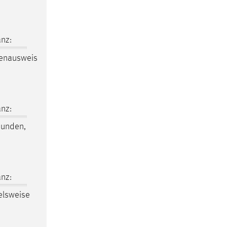
nz:
denausweis
nz:
bunden,
nz:
elsweise