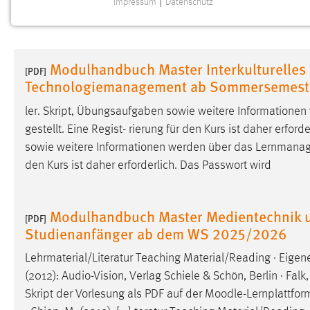
Impressum
|
Datenschutz
NOTWENDIGE COOKIES
Notwendige Cookies ermöglichen grundlegende
Funktionen und sind für die einwandfreie Funktion der
Modulhandbuch Master Interkulturelle
Website erforderlich.
[PDF]
Technologiemanagement ab Sommersemest
Einverständnis
ler. Skript, Übungsaufgaben sowie weitere Information
gestellt. Eine Regist- rierung für den Kurs ist daher erfor
Name:
cookie_consent
sowie weitere Informationen werden über das Lernman
Zweck:
Dieser Cookie speichert die
den Kurs ist daher erforderlich. Das Passwort wird
ausgewählten Einverständnis-Optionen
des Benutzers
Modulhandbuch Master Medientechnik u
Cookie Laufzeit:
1 Jahr
[PDF]
Studienanfänger ab dem WS 2025/2026
Performance
Lehrmaterial/Literatur Teaching Material/Reading · Eigen
(2012): Audio-Vision, Verlag Schiele & Schön, Berlin · Falk
Name:
staticfilecache
Skript der Vorlesung als PDF auf der
Moodle
-Lernplattfo
Zweck:
Für performante Seitenauslieferung wird