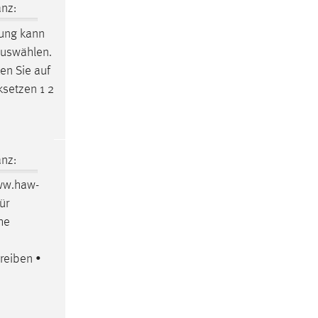
nz:
rung kann
auswählen.
ken Sie auf
ksetzen 1 2
nz:
www.haw-
ür
he
reiben •