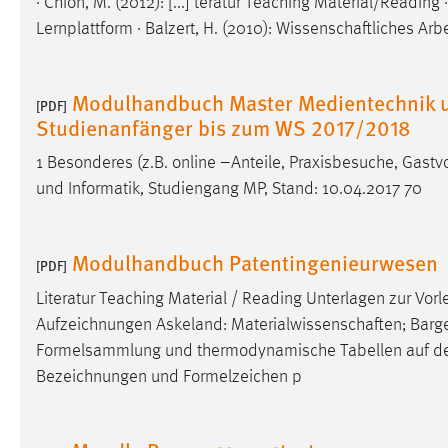
· Chion, M. (2012): [...] teratur Teaching Material/Readin
in diesem Cookie gespeichert, ob man
Lernplattform · Balzert, H. (2010): Wissenschaftliches Ar
eingeloggt ist.
Sprachpräferenz
Modulhandbuch Master Medientechnik u
[PDF]
Studienanfänger bis zum WS 2017/2018
Name:
site-language-preference
1 Besonderes (z.B. online –Anteile, Praxisbesuche, Gastvo
Zweck:
Das Cookie speichert die gewählte
und Informatik, Studiengang MP, Stand: 10.04.2017 70
Sprache der Website.
Cookie Laufzeit:
30 Tage
Modulhandbuch Patentingenieurwesen
[PDF]
Chat
Literatur Teaching Material / Reading Unterlagen zur Vor
Aufzeichnungen Askeland: Materialwissenschaften; Bargel/S
Name:
MibewSessionID, MIBEW_UserID,
Formelsammlung und thermodynamische Tabellen auf d
mibew_locale, mibew-chat-frame-style-
5e9dbeb1811c0446
Bezeichnungen und Formelzeichen p
Zweck:
Wird benötigt um die Chatfunktion
nutzen zu können.