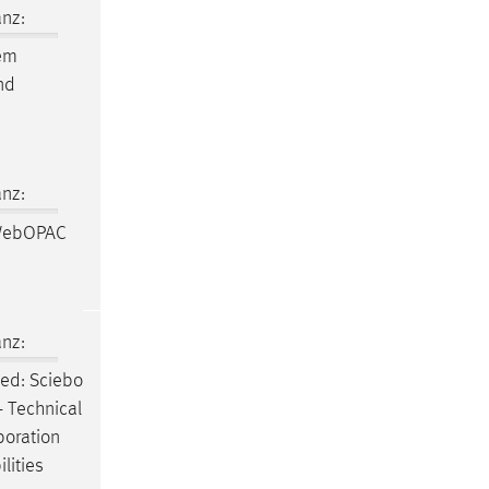
nz:
rem
und
nz:
WebOPAC
nz:
ned: Sciebo
 - Technical
aboration
lities