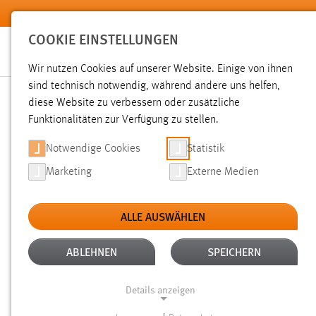
Zum Hauptinhalt springen
COOKIE EINSTELLUNGEN
Wir nutzen Cookies auf unserer Website. Einige von ihnen
sind technisch notwendig, während andere uns helfen,
diese Website zu verbessern oder zusätzliche
SUCHE
Funktionalitäten zur Verfügung zu stellen.
Notwendige Cookies
Statistik
Marketing
Externe Medien
ALLE AUSWÄHLEN
ALTER: ÜBER EIN JAHR
ALLE FILTER EN
Aktive Filter:
ABLEHNEN
SPEICHERN
Gesucht nach "moodle".
Es wurden 243 Ergebnisse gefund
Details anzeigen