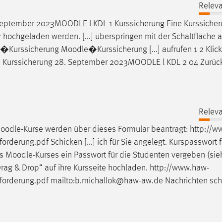
Releva
September 2023
MOODLE
l KDL 1 Kurssicherung Eine Kurssiche
 hochgeladen werden. [...] überspringen mit der Schaltfläche 
�Kurssicherung
Moodle
�Kurssicherung [...] aufrufen 1 2 Klic
e
Kurssicherung 28. September 2023
MOODLE
l KDL 2 04 Zurüc
Releva
oodle
-Kurse werden über dieses Formular beantragt: http://
orderung.pdf Schicken [...] ich für Sie angelegt. Kurspasswort f
es
Moodle
-Kurses ein Passwort für die Studenten vergeben (sie
„Drag & Drop“ auf ihre Kursseite hochladen. http://www.haw-
forderung.pdf mailto:b.michallok@haw-aw.de Nachrichten sch