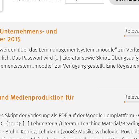
s Unternehmens- und
Releva
er 2015
en werden über das Lernmanagementsystem „
moodle
“ zur Verf
derlich. Das Passwort wird [...] Literatur sowie Skript, Übungsau
agementsystem „
moodle
“ zur Verfügung gestellt. Eine Registrier
nd Medienproduktion für
Releva
es Skript der Vorlesung als PDF auf der
Moodle
-Lernplattform ·
, C. (2012): [...] Lehrmaterial/Literatur Teaching Material/Readin
rm · Bruhn, Kopiez, Lehmann (2008): Musikpsychologie. Rowohl