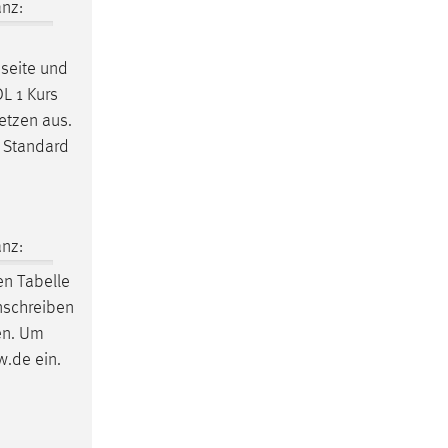
nz:
sseite und
DL 1 Kurs
etzen aus.
e Standard
nz:
en Tabelle
nschreiben
ten. Um
w.de ein.