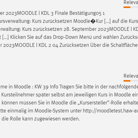
Releva
ber 2023
MOODLE
l KDL 3 Finale Bestätigung05 1
sverwaltung: Kurs zurücksetzen
Moodle
�Kur [...] auf die Kur
rwaltung: Kurs zurücksetzen 28. September 2023
MOODLE
l K
 [...] Klicken Sie auf das Drop-Down Menü und wählen Zurücks
er 2023
MOODLE
l KDL 2 04 Zurücksetzen Über die Schaltfläch
Releva
hme in
Moodle
: KW 39 Info Tragen Sie bitte in der nachfolgend
.] Kursteilnehmer später selbst am jeweiligen Kurs in
Moodle
ei
zu können müssen Sie in
Moodle
die „Kursersteller“-Rolle erhal
itte einmalig im
Moodle
-System unter http://moodletest.haw-a
 die Rolle kann zugewiesen werden.