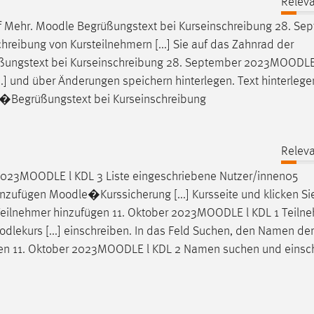
Releva
uf Mehr.
Moodle
Begrüßungstext bei Kurseinschreibung 28. Se
hreibung von Kursteilnehmern [...] Sie auf das Zahnrad der
ungstext bei Kurseinschreibung 28. September 2023
MOODL
..] und über Änderungen speichern hinterlegen. Text hinterlege
�Begrüßungstext bei Kurseinschreibung
Releva
2023
MOODLE
l KDL 3 Liste eingeschriebene Nutzer/innen05
inzufügen
Moodle
�Kurssicherung [...] Kursseite und klicken Sie
eilnehmer hinzufügen 11. Oktober 2023
MOODLE
l KDL 1 Teiln
dlekurs [...] einschreiben. In das Feld Suchen, den Namen der
en 11. Oktober 2023
MOODLE
l KDL 2 Namen suchen und einsc