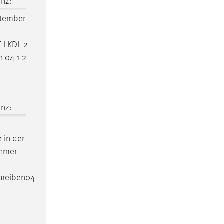
nz:
ptember
E
l KDL 2
n 04 1 2
nz:
 in der
ehmer
hreiben04