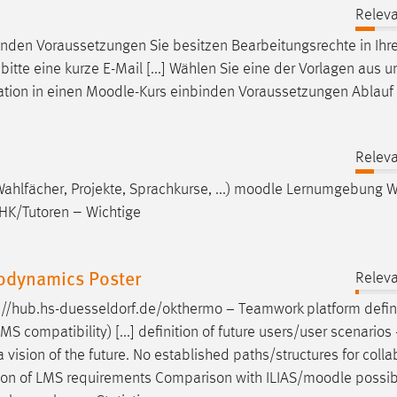
Releva
inden Voraussetzungen Sie besitzen Bearbeitungsrechte in Ih
e bitte eine kurze E-Mail [...] Wählen Sie eine der Vorlagen aus 
ation in einen
Moodle
-Kurs einbinden Voraussetzungen Ablauf
Releva
ahlfächer, Projekte, Sprachkurse, ...)
moodle
Lernumgebung 
SHK/Tutoren – Wichtige
odynamics Poster
Releva
s://hub.hs-duesseldorf.de/okthermo − Teamwork platform defi
LMS compatibility) [...] definition of future users/user scenarios
l a vision of the future. No established paths/structures for coll
tion of LMS requirements Comparison with ILIAS/
moodle
possibi