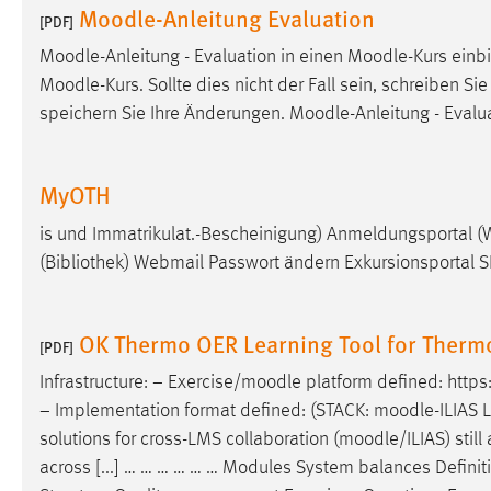
Moodle-Anleitung Evaluation
[PDF]
externen Medien Cookies gesetzt.
Moodle
-Anleitung - Evaluation in einen
Moodle
-Kurs einb
YouTube
Moodle
-Kurs. Sollte dies nicht der Fall sein, schreiben Si
speichern Sie Ihre Änderungen.
Moodle
-Anleitung - Evalu
Vimeo
MyOTH
is und Im­mat­ri­kulat.-Bescheinigung) Anmeldungsportal (W
(Bibliothek) Webmail Passwort ändern Exkursionsportal 
OK Thermo OER Learning Tool for Therm
[PDF]
Infrastructure: − Exercise/
moodle
platform defined: http
− Implementation format defined: (STACK:
moodle
-ILIAS 
solutions for cross-LMS collaboration (
moodle
/ILIAS) stil
across [...] … … … … … … Modules System balances Defini