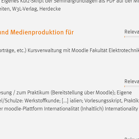
g · Eigenes Kurz-Skript der Seminargrundlagen als PDF auf der
M
beiten, W3L-Verlag, Herdecke
nd Medienproduktion für
Releva
rträge, etc.) Kursverwaltung mit
Moodle
Fakultät Elektrotechni
Releva
lesung / zum Praktikum (Bereitstellung über
Moodle
); Eigene
chulze: Werkstoffkunde; [...] ialien; Vorlesungsskript, Prakti
er
moodle
-Plattform Internationalität (Inhaltlich) Internationality