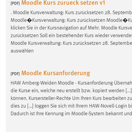
Moodle Kurs zurueck setzen v1
[PDF]
Matomo
.
Moodle
Kursverwaltung: Kurs zurücksetzen 28. Septem
Moodle
�Kursverwaltung: Kurs zurücksetzen
Moodle
�Kur
Name:
_pk_ref, _pk_cvar, _pk_id, _pk_ses
klicken Sie in der Kursnavigation auf Mehr.
Moodle
Kursve
Zweck:
zurücksetzen Soll ein bestehender Kurs wieder verwendet
Zugriffsstatistik
Moodle
Kursverwaltung: Kurs zurücksetzen 28. Septemb
Cookie Laufzeit:
Max. 13 Monate
auswählen
MARKETING
Moodle Kursanforderung
[PDF]
Marketing Cookies werden von Drittanbietern
HAW Amberg-Weiden
Moodle
- Kursanforderung Überna
verwendet, um personalisierte Werbung anzuzeigen.
die Kurse ein, welche neu erstellt bzw. kopiert werden [..
Sie tun dies, indem sie Besucher über Websites
können. Kursersteller-Rechte Um Ihren Kurs bearbeiten 
hinweg verfolgen.
dies zu [...] loggen Sie sich mit Ihrem HAW-Novell-Login b
Dadurch ist Ihre Kennung im
Moodle
-System bekannt und
Google Ads
Name:
_gcl_au