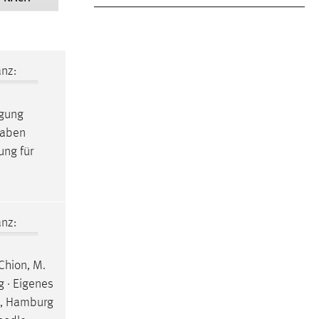
nz:
ügung
fgaben
ung für
nz:
 Chion, M.
g · Eigenes
t, Hamburg