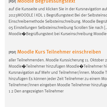
Moodle Begruessungstext
[PDF]
Cookie Laufzeit:
MibewSessionID, mibew-chat-frame-
auf die Kursseite und klicken Sie in der Kursnavigation a
style-5e9dbeb1811c0446 =
2023
MOODLE
l KDL 1 Begrüßungstext Bei der Selbsteinsc
Sitzungslaufzeit, mibew_locale = 3
Jahre, MIBEW_UserID = 1 Jahr
Einschreibemethode Selbsteinschreibung.
Moodle
Begrüß
05 Einstellungen Selbsteinschreibung Scrollen Sie nach [.
Moodle
�Begrüßungstext bei Kurseinschreibung
Moodle
Login
Name:
fe_user, be_user, be_lastLoginProvider
Moodle Kurs Teilnehmer einschreiben
[PDF]
Zweck:
Dieser Cookie ist notwendig um sich an
der Website einloggen zu können.
aller Teilnehmenden.
Moodle
Kurssicherung 11. Oktober 
Moodle
�Teilnehmer hinzufügen
Moodle
�Teilnehmer h
Cookie Laufzeit:
24 Stunden
Kursnavigation auf Mehr und Teilnehmer/innen.
Moodle
T
hinzufügen Es können jeder Zeit Teilnehmer zu einem Moo
Teilnehmer/Innen eingeben
Moodle
Teilnehmer hinzufüg
STATISTIK
1 2 Den angezeigten Teilnehmer
Statistik Cookies erfassen Informationen anonym.
Diese Informationen helfen uns zu verstehen, wie
unsere Besucher unsere Website nutzen.