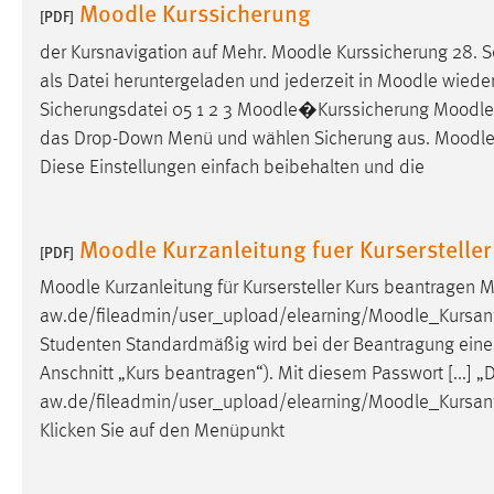
Moodle Kurssicherung
[PDF]
Anbieter:
Google Ireland Limited
der Kursnavigation auf Mehr.
Moodle
Kurssicherung 28. 
Zweck:
Conversion-Tracking
als Datei heruntergeladen und jederzeit in
Moodle
wieder
Cookie Laufzeit:
3 Monate
Sicherungsdatei 05 1 2 3
Moodle
�Kurssicherung
Moodle
das Drop-Down Menü und wählen Sicherung aus.
Moodl
Diese Einstellungen einfach beibehalten und die
Facebook Pixel
Name:
_fbp
Moodle Kurzanleitung fuer Kursersteller
[PDF]
Anbieter:
Facebook
Moodle
Kurzanleitung für Kursersteller Kurs beantragen
M
Zweck:
Conversion-Tracking
aw.de/fileadmin/user_upload/elearning/
Moodle
_Kursanf
Cookie Laufzeit:
3 Monate
Studenten Standardmäßig wird bei der Beantragung ein
Anschnitt „Kurs beantragen“). Mit diesem Passwort [...] 
aw.de/fileadmin/user_upload/elearning/
Moodle
_Kursan
EXTERNE MEDIEN
Klicken Sie auf den Menüpunkt
Um Inhalte von Videoplattformen und Social Media
Plattformen anzeigen zu können, werden von diesen