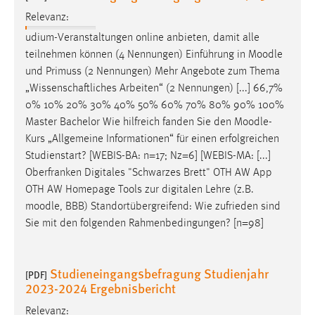
Relevanz:
udium-Veranstaltungen online anbieten, damit alle
teilnehmen können (4 Nennungen) Einführung in
Moodle
und Primuss (2 Nennungen) Mehr Angebote zum Thema
„Wissenschaftliches Arbeiten“ (2 Nennungen) [...] 66,7%
0% 10% 20% 30% 40% 50% 60% 70% 80% 90% 100%
Master Bachelor Wie hilfreich fanden Sie den
Moodle
-
Kurs „Allgemeine Informationen“ für einen erfolgreichen
Studienstart? [WEBIS-BA: n=17; Nz=6] [WEBIS-MA: [...]
Oberfranken Digitales "Schwarzes Brett" OTH AW App
OTH AW Homepage Tools zur digitalen Lehre (z.B.
moodle
, BBB) Standortübergreifend: Wie zufrieden sind
Sie mit den folgenden Rahmenbedingungen? [n=98]
Studieneingangsbefragung Studienjahr
[PDF]
2023-2024 Ergebnisbericht
Relevanz: