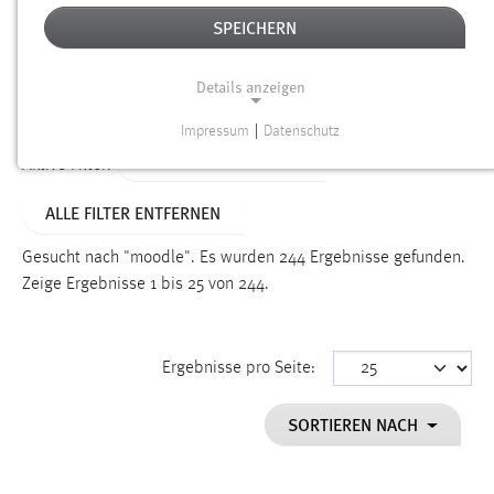
SPEICHERN
Alter
Details anzeigen
SUCHEN
Impressum
|
Datenschutz
NOTWENDIGE COOKIES
ALTER: ÜBER EIN JAHR
Aktive Filter:
Notwendige Cookies ermöglichen grundlegende
ALLE FILTER ENTFERNEN
Funktionen und sind für die einwandfreie Funktion der
Website erforderlich.
Gesucht nach "moodle".
Es wurden 244 Ergebnisse gefunden.
Zeige Ergebnisse 1 bis 25 von 244.
Einverständnis
Name:
cookie_consent
Ergebnisse pro Seite:
Zweck:
SORTIEREN NACH
Dieser Cookie speichert die ausgewählten Einverständnis-
Optionen des Benutzers
Cookie Laufzeit: