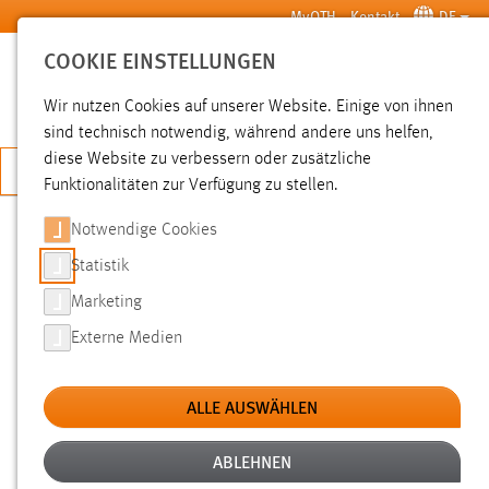
Zum Hauptinhalt springen
MyOTH
Kontakt
DE
COOKIE EINSTELLUNGEN
SUCHE
Wir nutzen Cookies auf unserer Website. Einige von ihnen
sind technisch notwendig, während andere uns helfen,
diese Website zu verbessern oder zusätzliche
JETZT BEWERBEN
Funktionalitäten zur Verfügung zu stellen.
Notwendige Cookies
SUCHE
Statistik
Marketing
FILTER
Externe Medien
Typ
ALLE AUSWÄHLEN
Erstellungsdatum
ABLEHNEN