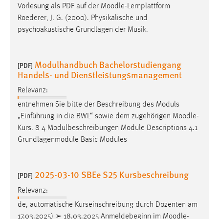
Vorlesung als PDF auf der
Moodle
-Lernplattform
Roederer, J. G. (2000). Physikalische und
psychoakustische Grundlagen der Musik.
Modulhandbuch Bachelorstudiengang
[PDF]
Handels- und Dienstleistungsmanagement
Relevanz:
entnehmen Sie bitte der Beschreibung des Moduls
„Einführung in die BWL“ sowie dem zugehörigen
Moodle
-
Kurs. 8 4 Modulbeschreibungen Module Descriptions 4.1
Grundlagenmodule Basic Modules
2025-03-10 SBEe S25 Kursbeschreibung
[PDF]
Relevanz:
de, automatische Kurseinschreibung durch Dozenten am
17.03.2025) ➢ 18.03.2025 Anmeldebeginn im
Moodle
-