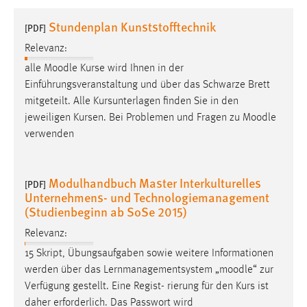
1 Jahr
Stundenplan Kunststofftechnik
[PDF]
Relevanz:
Performance
alle
Moodle
Kurse wird Ihnen in der
Name:
Einführungsveranstaltung und über das Schwarze Brett
staticfilecache
mitgeteilt. Alle Kursunterlagen finden Sie in den
jeweiligen Kursen. Bei Problemen und Fragen zu
Moodle
Zweck:
verwenden
Für performante Seitenauslieferung wird in diesem Cookie
gespeichert, ob man eingeloggt ist.
Modulhandbuch Master Interkulturelles
[PDF]
Sprachpräferenz
Unternehmens- und Technologiemanagement
(Studienbeginn ab SoSe 2015)
Name:
site-language-preference
Relevanz:
15 Skript, Übungsaufgaben sowie weitere Informationen
Zweck:
werden über das Lernmanagementsystem „
moodle
“ zur
Das Cookie speichert die gewählte Sprache der Website.
Verfügung gestellt. Eine Regist- rierung für den Kurs ist
Cookie Laufzeit:
daher erforderlich. Das Passwort wird