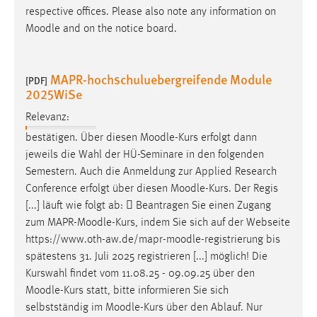
respective offices. Please also note any information on
Cookie Laufzeit:
Moodle
and on the notice board.
Max. 13 Monate
MAPR-hochschuluebergreifende Module
[PDF]
2025WiSe
MARKETING
Relevanz:
Marketing Cookies werden von Drittanbietern
verwendet, um personalisierte Werbung anzuzeigen.
bestätigen. Über diesen
Moodle
-Kurs erfolgt dann
Sie tun dies, indem sie Besucher über Websites
jeweils die Wahl der HÜ-Seminare in den folgenden
hinweg verfolgen.
Semestern. Auch die Anmeldung zur Applied Research
Conference erfolgt über diesen
Moodle
-Kurs. Der Regis
Google Ads
[...] läuft wie folgt ab:  Beantragen Sie einen Zugang
zum MAPR-
Moodle
-Kurs, indem Sie sich auf der Webseite
Name:
https://www.oth-aw.de/mapr-
moodle
-registrierung bis
_gcl_au
spätestens 31. Juli 2025 registrieren [...] möglich! Die
Kurswahl findet vom 11.08.25 - 09.09.25 über den
Anbieter:
Google Ireland Limited
Moodle
-Kurs statt, bitte informieren Sie sich
selbstständig im
Moodle
-Kurs über den Ablauf. Nur
Zweck: