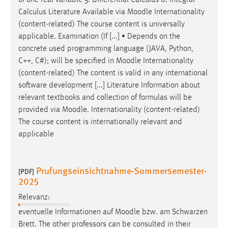
of one real variable 5. Differential Calculus 6. Integral
Zweck:
Calculus Literature Available via
Moodle
Internationality
Dieser Cookie ist notwendig um sich an der Website
(content-related) The course content is universally
einloggen zu können.
applicable. Examination (If [...] • Depends on the
Cookie Laufzeit:
concrete used programming language (JAVA, Python,
24 Stunden
C++, C#); will be specified in
Moodle
Internationality
(content-related) The content is valid in any international
software development [...] Literature Information about
relevant textbooks and collection of formulas will be
STATISTIK
provided via
Moodle
. Internationality (content-related)
Statistik Cookies erfassen Informationen anonym.
The course content is internationally relevant and
Diese Informationen helfen uns zu verstehen, wie
applicable
unsere Besucher unsere Website nutzen.
Matomo
Prufungseinsichtnahme-Sommersemester-
[PDF]
2025
Name:
_pk_ref, _pk_cvar, _pk_id, _pk_ses
Relevanz:
eventuelle Informationen auf
Moodle
bzw. am Schwarzen
Zweck:
Brett. The other professors can be consulted in their
Zugriffsstatistik