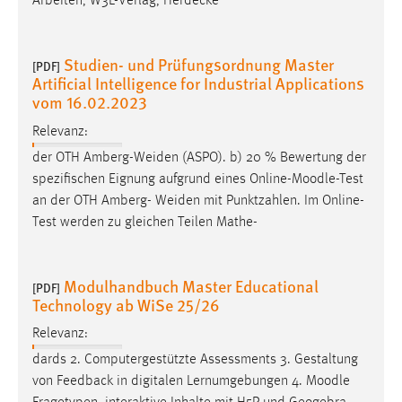
Arbeiten, W3L-Verlag, Herdecke
EXTERNE MEDIEN
Um Inhalte von Videoplattformen und Social Media
Plattformen anzeigen zu können, werden von diesen
Studien- und Prüfungsordnung Master
[PDF]
externen Medien Cookies gesetzt.
Artificial Intelligence for Industrial Applications
vom 16.02.2023
YouTube
Relevanz:
der OTH Amberg-Weiden (ASPO). b) 20 % Bewertung der
Vimeo
spezifischen Eignung aufgrund eines Online-
Moodle
-Test
an der OTH Amberg- Weiden mit Punktzahlen. Im Online-
Test werden zu gleichen Teilen Mathe-
Modulhandbuch Master Educational
[PDF]
Technology ab WiSe 25/26
Relevanz:
dards 2. Computergestützte Assessments 3. Gestaltung
von Feedback in digitalen Lernumgebungen 4.
Moodle