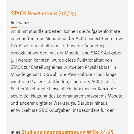
STACK Newsletter 8 (06/25)
Relevanz:
nicht mit
Moodle
arbeiten, können die Aufgabenformate
nutzen: Über das
Moodle
- und STACK-Connect-Center des
DZdA soll dauerhaft eine LTI-basierte Anbindung
ermöglicht werden, mit der
Moodle
- und STACK-Aufgaben
[...] werden konnten, wurde diese Funktionalität von
STACK zur Erstellung eines „Virtuellen Physiklabors“ in
Moodle
genutzt. Obwohl die Physiklabore schon lange
wieder in Präsenz stattfinden, sind die STACK-Tests [...]
Sie berät Lehrende hinsichtlich didaktischer Konzepte
sowie der Nutzung des Lernmanagementsystems
Moodle
und anderer digitaler Werkzeuge. Darüber hinaus
entwickelt sie STACK-Aufgaben, insbesondere für den
Studieneingangsbefragung WiSe 24-25
[PDF]