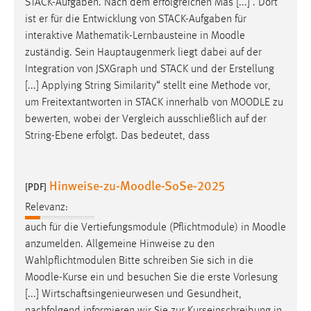
STACK-Aufgaben. Nach dem erfolgreichen Mas [...] . Dort
ist er für die Entwicklung von STACK-Aufgaben für
interaktive Mathematik-Lernbausteine in
Moodle
zuständig. Sein Hauptaugenmerk liegt dabei auf der
Integration von JSXGraph und STACK und der Erstellung
[...] Applying String Similarity“ stellt eine Methode vor,
um Freitextantworten in STACK innerhalb von
MOODLE
zu
bewerten, wobei der Vergleich ausschließlich auf der
String-Ebene erfolgt. Das bedeutet, dass
Hinweise-zu-Moodle-SoSe-2025
[PDF]
Relevanz:
auch für die Vertiefungsmodule (Pflichtmodule) in
Moodle
anzumelden. Allgemeine Hinweise zu den
Wahlpflichtmodulen Bitte schreiben Sie sich in die
Moodle
-Kurse ein und besuchen Sie die erste Vorlesung
[...] Wirtschaftsingenieurwesen und Gesundheit,
nachfolgend informieren wir Sie zur Kurseinschreibung in