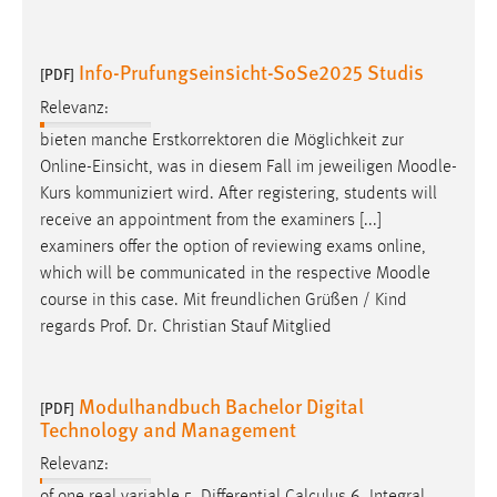
30 Tage
Info-Prufungseinsicht-SoSe2025 Studis
Chat
[PDF]
Relevanz:
Name:
bieten manche Erstkorrektoren die Möglichkeit zur
MibewSessionID, MIBEW_UserID, mibew_locale, mibew-
chat-frame-style-5e9dbeb1811c0446
Online-Einsicht, was in diesem Fall im jeweiligen
Moodle
-
Kurs kommuniziert wird. After registering, students will
Zweck:
receive an appointment from the examiners [...]
Wird benötigt um die Chatfunktion nutzen zu können.
examiners offer the option of reviewing exams online,
Cookie Laufzeit:
which will be communicated in the respective
Moodle
MibewSessionID, mibew-chat-frame-style-
course in this case. Mit freundlichen Grüßen / Kind
5e9dbeb1811c0446 = Sitzungslaufzeit, mibew_locale = 3
regards Prof. Dr. Christian Stauf Mitglied
Jahre, MIBEW_UserID = 1 Jahr
Modulhandbuch Bachelor Digital
Login
[PDF]
Technology and Management
Name:
Relevanz:
fe_user, be_user, be_lastLoginProvider