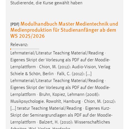
Studierende, die Kurse gewählt haben
Conversion-Tracking
Cookie Laufzeit:
Modulhandbuch Master Medientechnik und
3 Monate
[PDF]
Medienproduktion für Studienanfänger ab dem
WS 2025/2026
Facebook Pixel
Relevanz:
Name:
Lehrmaterial/Literatur Teaching Material/Reading ·
_fbp
Eigenes Skript der Vorlesung als PDF auf der
Moodle
-
Lernplattform · Chion, M. (2012): Audio-Vision, Verlag
Anbieter:
Schiele & Schön, Berlin · Falk, C. (2012): [...]
Facebook
Lehrmaterial/Literatur Teaching Material/Reading ·
Zweck:
Eigenes Skript der Vorlesung als PDF auf der
Moodle
-
Conversion-Tracking
Lernplattform · Bruhn, Kopiez, Lehmann (2008):
Musikpsychologie. Rowohlt, Hamburg · Chion, M. (2012):
Cookie Laufzeit:
3 Monate
[...] teratur Teaching Material/Reading · Eigenes Kurz-
Skript der Seminargrundlagen als PDF auf der
Moodle
-
Lernplattform · Balzert, H. (2010): Wissenschaftliches