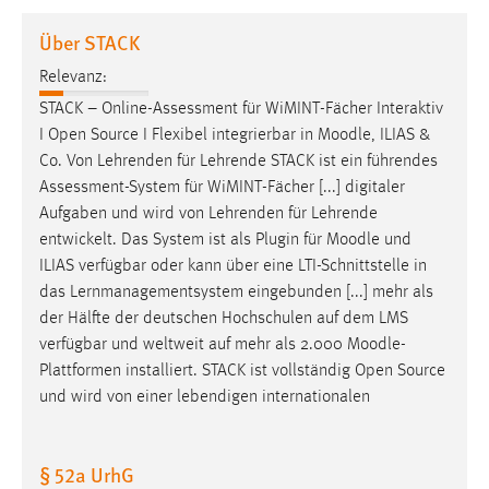
1 Jahr
Über STACK
Relevanz:
Performance
STACK – Online-Assessment für WiMINT-Fächer Interaktiv
Name:
I Open Source I Flexibel integrierbar in
Moodle
, ILIAS &
staticfilecache
Co. Von Lehrenden für Lehrende STACK ist ein führendes
Assessment-System für WiMINT-Fächer [...] digitaler
Zweck:
Aufgaben und wird von Lehrenden für Lehrende
Für performante Seitenauslieferung wird in diesem Cookie
gespeichert, ob man eingeloggt ist.
entwickelt. Das System ist als Plugin für
Moodle
und
ILIAS verfügbar oder kann über eine LTI-Schnittstelle in
das Lernmanagementsystem eingebunden [...] mehr als
Sprachpräferenz
der Hälfte der deutschen Hochschulen auf dem LMS
Name:
verfügbar und weltweit auf mehr als 2.000
Moodle
-
site-language-preference
Plattformen installiert. STACK ist vollständig Open Source
und wird von einer lebendigen internationalen
Zweck:
Das Cookie speichert die gewählte Sprache der Website.
§ 52a UrhG
Cookie Laufzeit: