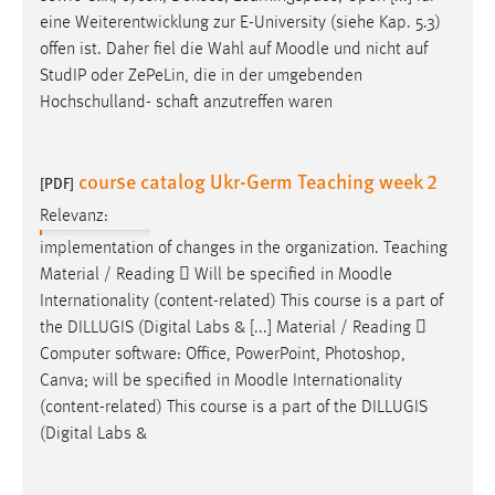
Zweck:
eine Weiterentwicklung zur E-University (siehe Kap. 5.3)
Dieser Cookie ist notwendig um sich an der Website
offen ist. Daher fiel die Wahl auf
Moodle
und nicht auf
einloggen zu können.
StudIP oder ZePeLin, die in der umgebenden
Hochschulland- schaft anzutreffen waren
Cookie Laufzeit:
24 Stunden
course catalog Ukr-Germ Teaching week 2
[PDF]
STATISTIK
Relevanz:
implementation of changes in the organization. Teaching
Statistik Cookies erfassen Informationen anonym.
Material / Reading  Will be specified in
Moodle
Diese Informationen helfen uns zu verstehen, wie
Internationality (content-related) This course is a part of
unsere Besucher unsere Website nutzen.
the DILLUGIS (Digital Labs & [...] Material / Reading 
Computer software: Office, PowerPoint, Photoshop,
Matomo
Canva; will be specified in
Moodle
Internationality
Name:
(content-related) This course is a part of the DILLUGIS
_pk_ref, _pk_cvar, _pk_id, _pk_ses
(Digital Labs &
Zweck:
Zugriffsstatistik