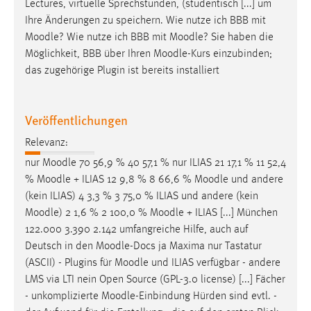
Lectures, virtuelle Sprechstunden, (studentisch [...] um
Ihre Änderungen zu speichern. Wie nutze ich BBB mit
Moodle
? Wie nutze ich BBB mit
Moodle
? Sie haben die
Möglichkeit, BBB über Ihren
Moodle
-Kurs einzubinden;
das zugehörige Plugin ist bereits installiert
Veröffentlichungen
Relevanz:
nur
Moodle
70 56,9 % 40 57,1 % nur ILIAS 21 17,1 % 11 52,4
%
Moodle
+ ILIAS 12 9,8 % 8 66,6 %
Moodle
und andere
(kein ILIAS) 4 3,3 % 3 75,0 % ILIAS und andere (kein
Moodle
) 2 1,6 % 2 100,0 %
Moodle
+ ILIAS [...] München
122.000 3.390 2.142 umfangreiche Hilfe, auch auf
Deutsch in den
Moodle
-Docs ja Maxima nur Tastatur
(ASCII) - Plugins für
Moodle
und ILIAS verfügbar - andere
LMS via LTI nein Open Source (GPL-3.0 license) [...] Fächer
- unkomplizierte
Moodle
-Einbindung Hürden sind evtl. -