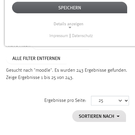
SPEICHERN
Alter
Details anzeigen
SUCHEN
Impressum
|
Datenschutz
NOTWENDIGE COOKIES
ALTER: ÜBER EIN JAHR
Aktive Filter:
Notwendige Cookies ermöglichen grundlegende
ALLE FILTER ENTFERNEN
Funktionen und sind für die einwandfreie Funktion der
Website erforderlich.
Gesucht nach "moodle".
Es wurden 243 Ergebnisse gefunden.
Zeige Ergebnisse 1 bis 25 von 243.
Einverständnis
Name:
cookie_consent
Ergebnisse pro Seite:
Zweck:
SORTIEREN NACH
Dieser Cookie speichert die ausgewählten Einverständnis-
Optionen des Benutzers
Cookie Laufzeit: