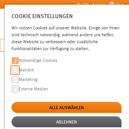
Zum Hauptinhalt springen
MyOTH
Kontakt
DE
COOKIE EINSTELLUNGEN
SUCHE
Wir nutzen Cookies auf unserer Website. Einige von ihnen
sind technisch notwendig, während andere uns helfen,
diese Website zu verbessern oder zusätzliche
JETZT BEWERBEN
Funktionalitäten zur Verfügung zu stellen.
Notwendige Cookies
SUCHE
Statistik
Marketing
FILTER
Externe Medien
Typ
ALLE AUSWÄHLEN
Erstellungsdatum
ABLEHNEN