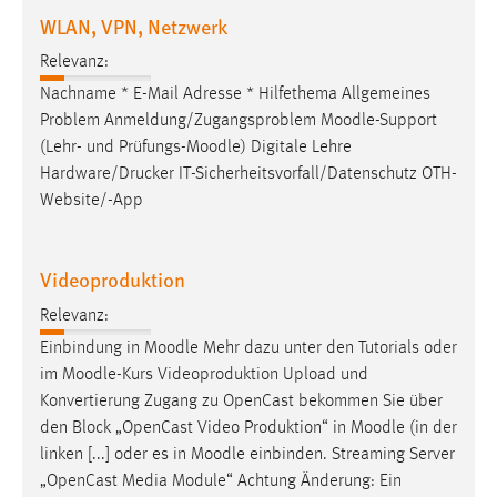
WLAN, VPN, Netzwerk
Relevanz:
Nachname * E-Mail Adresse * Hilfethema Allgemeines
Problem Anmeldung/Zugangsproblem
Moodle
-Support
(Lehr- und Prüfungs-
Moodle
) Digitale Lehre
Hardware/Drucker IT-Sicherheitsvorfall/Datenschutz OTH-
Website/-App
Videoproduktion
Relevanz:
Einbindung in
Moodle
Mehr dazu unter den Tutorials oder
im
Moodle
-Kurs Videoproduktion Upload und
Konvertierung Zugang zu OpenCast bekommen Sie über
den Block „OpenCast Video Produktion“ in
Moodle
(in der
linken [...] oder es in
Moodle
einbinden. Streaming Server
„OpenCast Media Module“ Achtung Änderung: Ein