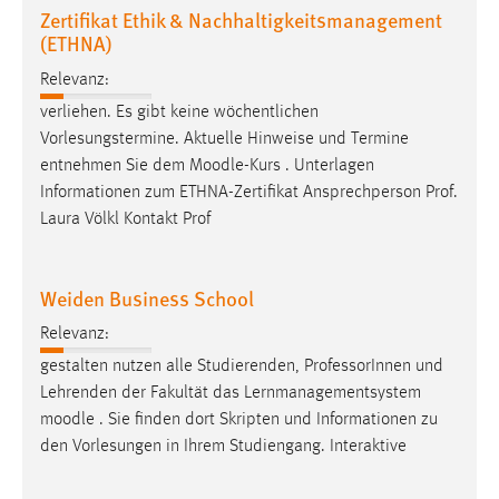
EXTERNE MEDIEN
Zertifikat Ethik & Nachhaltigkeitsmanagement
(ETHNA)
Um Inhalte von Videoplattformen und Social Media
Plattformen anzeigen zu können, werden von diesen
Relevanz:
externen Medien Cookies gesetzt.
verliehen. Es gibt keine wöchentlichen
Vorlesungstermine. Aktuelle Hinweise und Termine
YouTube
entnehmen Sie dem
Moodle
-Kurs . Unterlagen
Informationen zum ETHNA-Zertifikat Ansprechperson Prof.
Vimeo
Laura Völkl Kontakt Prof
Weiden Business School
Relevanz:
gestalten nutzen alle Studierenden, ProfessorInnen und
Lehrenden der Fakultät das Lernmanagementsystem
moodle
. Sie finden dort Skripten und Informationen zu
den Vorlesungen in Ihrem Studiengang. Interaktive