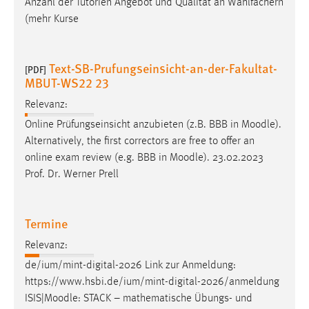
Anzahl der Tutorien Angebot und Qualität an Wahlfächern
(mehr Kurse
Text-SB-Prufungseinsicht-an-der-Fakultat-
[PDF]
MBUT-WS22 23
Relevanz:
Online Prüfungseinsicht anzubieten (z.B. BBB in
Moodle
).
Alternatively, the first correctors are free to offer an
online exam review (e.g. BBB in
Moodle
). 23.02.2023
Prof. Dr. Werner Prell
Termine
Relevanz:
de/ium/mint-digital-2026 Link zur Anmeldung:
https://www.hsbi.de/ium/mint-digital-2026/anmeldung
ISIS|
Moodle
: STACK – mathematische Übungs- und