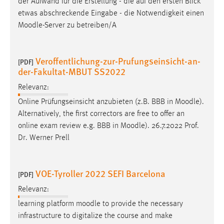
der Aufwand für die Erstellung - die auf den ersten Blick
etwas abschreckende Eingabe - die Notwendigkeit einen
Moodle
-Server zu betreiben/A
Veroffentlichung-zur-Prufungseinsicht-an-
[PDF]
der-Fakultat-MBUT SS2022
Relevanz:
Online Prüfungseinsicht anzubieten (z.B. BBB in
Moodle
).
Alternatively, the first correctors are free to offer an
online exam review e.g. BBB in
Moodle
). 26.7.2022 Prof.
Dr. Werner Prell
VOE-Tyroller 2022 SEFI Barcelona
[PDF]
Relevanz:
learning platform
moodle
to provide the necessary
infrastructure to digitalize the course and make