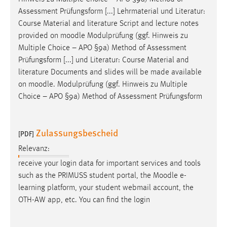
Conversion-Tracking
Assessment Prüfungsform [...] Lehrmaterial und Literatur:
Course Material and literature Script and lecture notes
Cookie Laufzeit:
provided on
moodle
Modulprüfung (ggf. Hinweis zu
3 Monate
Multiple Choice – APO §9a) Method of Assessment
Prüfungsform [...] und Literatur: Course Material and
Facebook Pixel
literature Documents and slides will be made available
on
moodle
. Modulprüfung (ggf. Hinweis zu Multiple
Name:
Choice – APO §9a) Method of Assessment Prüfungsform
_fbp
Anbieter:
Zulassungsbescheid
Facebook
[PDF]
Relevanz:
Zweck:
Conversion-Tracking
receive your login data for important services and tools
such as the PRIMUSS student portal, the
Moodle
e-
Cookie Laufzeit:
learning platform, your student webmail account, the
3 Monate
OTH-AW app, etc. You can find the login