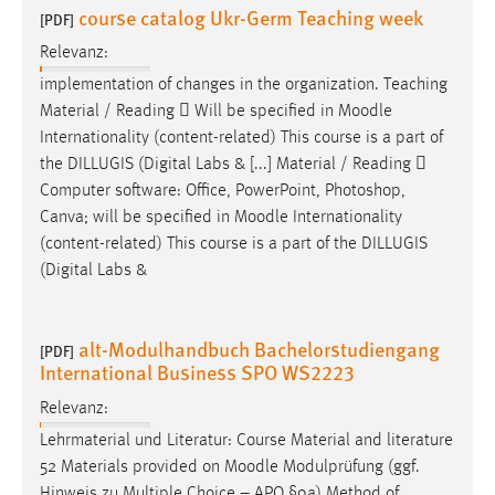
course catalog Ukr-Germ Teaching week
[PDF]
Cookie Laufzeit:
Relevanz:
Max. 13 Monate
implementation of changes in the organization. Teaching
Material / Reading  Will be specified in
Moodle
Internationality (content-related) This course is a part of
MARKETING
the DILLUGIS (Digital Labs & [...] Material / Reading 
Marketing Cookies werden von Drittanbietern
Computer software: Office, PowerPoint, Photoshop,
verwendet, um personalisierte Werbung anzuzeigen.
Canva; will be specified in
Moodle
Internationality
Sie tun dies, indem sie Besucher über Websites
(content-related) This course is a part of the DILLUGIS
hinweg verfolgen.
(Digital Labs &
Google Ads
alt-Modulhandbuch Bachelorstudiengang
[PDF]
Name:
International Business SPO WS2223
_gcl_au
Relevanz:
Anbieter:
Lehrmaterial und Literatur: Course Material and literature
Google Ireland Limited
52 Materials provided on
Moodle
Modulprüfung (ggf.
Zweck:
Hinweis zu Multiple Choice – APO §9a) Method of