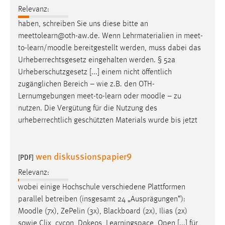
30 Tage
Relevanz:
haben, schreiben Sie uns diese bitte an
Chat
meettolearn@oth-aw.de. Wenn Lehrmaterialien in meet-
to-learn/
moodle
bereitgestellt werden, muss dabei das
Name:
Urheberrechtsgesetz eingehalten werden. § 52a
MibewSessionID, MIBEW_UserID, mibew_locale, mibew-
Urheberschutzgesetz [...] einem nicht öffentlich
chat-frame-style-5e9dbeb1811c0446
zugänglichen Bereich – wie z.B. den OTH-
Zweck:
Lernumgebungen meet-to-learn oder
moodle
– zu
Wird benötigt um die Chatfunktion nutzen zu können.
nutzen. Die Vergütung für die Nutzung des
urheberrechtlich geschützten Materials wurde bis jetzt
Cookie Laufzeit:
MibewSessionID, mibew-chat-frame-style-
5e9dbeb1811c0446 = Sitzungslaufzeit, mibew_locale = 3
wen diskussionspapier9
Jahre, MIBEW_UserID = 1 Jahr
[PDF]
Relevanz:
Login
wobei einige Hochschule verschiedene Plattformen
parallel betreiben (insgesamt 24 „Ausprägungen“):
Name:
Moodle
(7x), ZePelin (3x), Blackboard (2x), Ilias (2x)
fe_user, be_user, be_lastLoginProvider
sowie Clix, cycon, Dokeos, Learningspace, Open [...] für