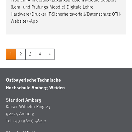
Problem Anmeldung/Zugangsproblem
Moodle
-Support
(Lehr- und Prüfungs-
Moodle
) Digitale Lehre
Hardware/Drucker IT-Sicherheitsvorfall/Datenschutz OTH-
Website/-App
1
2
3
4
»
Ostbayerische Technische
Hochschule Amberg-Weiden
Standort Amberg
Kaiser-Wilhelm-Ring 23
92224 Amberg
Tel
+49 (9621) 482-0