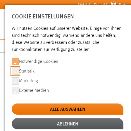
Zum Hauptinhalt springen
MyOTH
Kontakt
DE
COOKIE EINSTELLUNGEN
SUCHE
Wir nutzen Cookies auf unserer Website. Einige von ihnen
sind technisch notwendig, während andere uns helfen,
diese Website zu verbessern oder zusätzliche
JETZT BEWERBEN
Funktionalitäten zur Verfügung zu stellen.
Notwendige Cookies
SUCHE
Statistik
Marketing
FILTER
Externe Medien
Typ
ALLE AUSWÄHLEN
Erstellungsdatum
ABLEHNEN