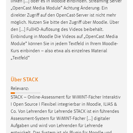
linken [...] oder es in
Moodle
einbinden. Streaming Server
„OpenCast Media Module“ Achtung Änderung: Ein
direkter Zugriff auf den OpenCast-Server ist nicht mehr
möglich. Nutzen Sie bitte den Zugriff über
Moodle
. Über
den [...] FullHD-Auflösung des Videos beibehält.
Einbindung in
Moodle
Die Videos auf „OpenCast Media
Module“ können Sie in jedem Textfeld in Ihrem
Moodle
-
Kurs einbinden – also etwa als einzelnes Material
„Textfeld“
Über STACK
Relevanz:
STACK – Online-Assessment für WiMINT-Fächer Interaktiv
I Open Source I Flexibel integrierbar in
Moodle
, ILIAS &
Co. Von Lehrenden für Lehrende STACK ist ein führendes
Assessment-System für WiMINT-Fächer [...] digitaler
Aufgaben und wird von Lehrenden für Lehrende