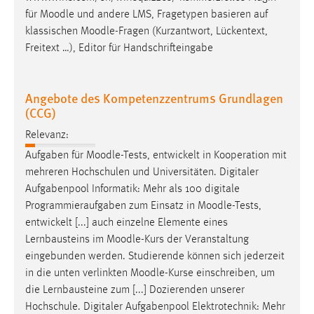
für
Moodle
und andere LMS, Fragetypen basieren auf
klassischen
Moodle
-Fragen (Kurzantwort, Lückentext,
Freitext …), Editor für Handschrifteingabe
Angebote des Kompetenzzentrums Grundlagen
(CCG)
Relevanz:
Aufgaben für
Moodle
-Tests, entwickelt in Kooperation mit
mehreren Hochschulen und Universitäten. Digitaler
Aufgabenpool Informatik: Mehr als 100 digitale
Programmieraufgaben zum Einsatz in
Moodle
-Tests,
entwickelt [...] auch einzelne Elemente eines
Lernbausteins im
Moodle
-Kurs der Veranstaltung
eingebunden werden. Studierende können sich jederzeit
in die unten verlinkten
Moodle
-Kurse einschreiben, um
die Lernbausteine zum [...] Dozierenden unserer
Hochschule. Digitaler Aufgabenpool Elektrotechnik: Mehr