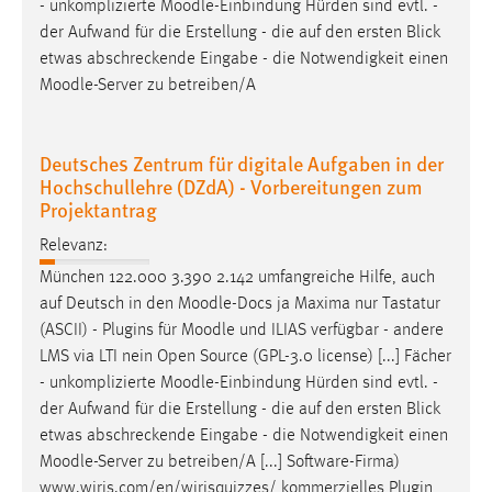
- unkomplizierte
Moodle
-Einbindung Hürden sind evtl. -
der Aufwand für die Erstellung - die auf den ersten Blick
etwas abschreckende Eingabe - die Notwendigkeit einen
Moodle
-Server zu betreiben/A
Deutsches Zentrum für digitale Aufgaben in der
Hochschullehre (DZdA) - Vorbereitungen zum
Projektantrag
Relevanz:
München 122.000 3.390 2.142 umfangreiche Hilfe, auch
auf Deutsch in den
Moodle
-Docs ja Maxima nur Tastatur
(ASCII) - Plugins für
Moodle
und ILIAS verfügbar - andere
LMS via LTI nein Open Source (GPL-3.0 license) [...] Fächer
- unkomplizierte
Moodle
-Einbindung Hürden sind evtl. -
der Aufwand für die Erstellung - die auf den ersten Blick
etwas abschreckende Eingabe - die Notwendigkeit einen
Moodle
-Server zu betreiben/A [...] Software-Firma)
www.wiris.com/en/wirisquizzes/ kommerzielles Plugin