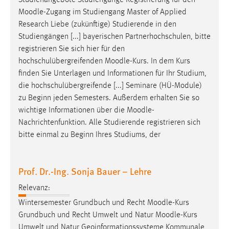
Studienangebote Studiengänge Registrierung für den
30 Tage
Moodle
-Zugang im Studiengang Master of Applied
Research Liebe (zukünftige) Studierende in den
Chat
Studiengängen [...] bayerischen Partnerhochschulen, bitte
registrieren Sie sich hier für den
Name:
hochschulübergreifenden
Moodle
-Kurs. In dem Kurs
MibewSessionID, MIBEW_UserID, mibew_locale, mibew-
finden Sie Unterlagen und Informationen für Ihr Studium,
chat-frame-style-5e9dbeb1811c0446
die hochschulübergreifende [...] Seminare (HÜ-Module)
Zweck:
zu Beginn jeden Semesters. Außerdem erhalten Sie so
Wird benötigt um die Chatfunktion nutzen zu können.
wichtige Informationen über die
Moodle
-
Nachrichtenfunktion. Alle Studierende registrieren sich
Cookie Laufzeit:
bitte einmal zu Beginn Ihres Studiums, der
MibewSessionID, mibew-chat-frame-style-
5e9dbeb1811c0446 = Sitzungslaufzeit, mibew_locale = 3
Jahre, MIBEW_UserID = 1 Jahr
Prof. Dr.-Ing. Sonja Bauer – Lehre
Login
Relevanz:
Wintersemester Grundbuch und Recht
Moodle
-Kurs
Name:
Grundbuch und Recht Umwelt und Natur
Moodle
-Kurs
fe_user, be_user, be_lastLoginProvider
Umwelt und Natur Geoinformationssysteme Kommunale