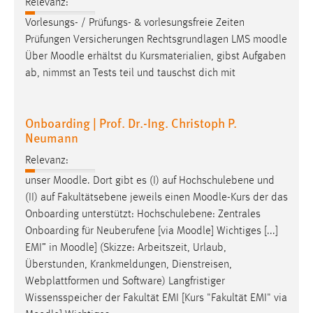
Relevanz:
Vorlesungs- / Prüfungs- & vorlesungsfreie Zeiten
Prüfungen Versicherungen Rechtsgrundlagen LMS
moodle
Über
Moodle
erhältst du Kursmaterialien, gibst Aufgaben
ab, nimmst an Tests teil und tauschst dich mit
Onboarding | Prof. Dr.-Ing. Christoph P.
Neumann
Relevanz:
unser
Moodle
. Dort gibt es (I) auf Hochschulebene und
(II) auf Fakultätsebene jeweils einen
Moodle
-Kurs der das
Onboarding unterstützt: Hochschulebene: Zentrales
Onboarding für Neuberufene [via
Moodle
] Wichtiges [...]
EMI” in
Moodle
] (Skizze: Arbeitszeit, Urlaub,
Überstunden, Krankmeldungen, Dienstreisen,
Webplattformen und Software) Langfristiger
Wissensspeicher der Fakultät EMI [Kurs "Fakultät EMI" via