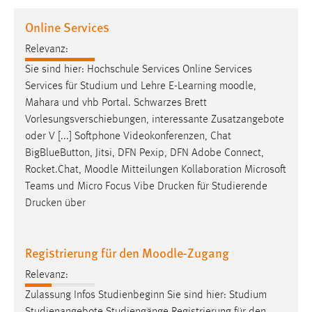
1 Jahr
Online Services
Relevanz:
Performance
Sie sind hier: Hochschule Services Online Services
Name:
Services für Studium und Lehre E-Learning
moodle
,
staticfilecache
Mahara und vhb Portal. Schwarzes Brett
Vorlesungsverschiebungen, interessante Zusatzangebote
Zweck:
oder V [...] Softphone Videokonferenzen, Chat
Für performante Seitenauslieferung wird in diesem Cookie
gespeichert, ob man eingeloggt ist.
BigBlueButton, Jitsi, DFN Pexip, DFN Adobe Connect,
Rocket.Chat,
Moodle
Mitteilungen Kollaboration Microsoft
Teams und Micro Focus Vibe Drucken für Studierende
Sprachpräferenz
Drucken über
Name:
site-language-preference
Registrierung für den Moodle-Zugang
Zweck:
Relevanz:
Das Cookie speichert die gewählte Sprache der Website.
Zulassung Infos Studienbeginn Sie sind hier: Studium
Cookie Laufzeit: