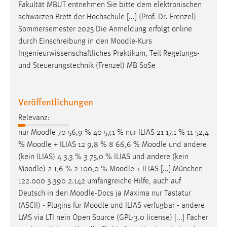
EXTERNE MEDIEN
Fakultät MBUT entnehmen Sie bitte dem elektronischen
schwarzen Brett der Hochschule [...] (Prof. Dr. Frenzel)
Um Inhalte von Videoplattformen und Social Media
Sommersemester 2025 Die Anmeldung erfolgt online
Plattformen anzeigen zu können, werden von diesen
durch Einschreibung in den
Moodle
-Kurs
externen Medien Cookies gesetzt.
Ingenieurwissenschaftliches Praktikum, Teil Regelungs-
und Steuerungstechnik (Frenzel) MB SoSe
YouTube
Vimeo
Veröffentlichungen
Relevanz:
nur
Moodle
70 56,9 % 40 57,1 % nur ILIAS 21 17,1 % 11 52,4
%
Moodle
+ ILIAS 12 9,8 % 8 66,6 %
Moodle
und andere
(kein ILIAS) 4 3,3 % 3 75,0 % ILIAS und andere (kein
Moodle
) 2 1,6 % 2 100,0 %
Moodle
+ ILIAS [...] München
122.000 3.390 2.142 umfangreiche Hilfe, auch auf
Deutsch in den
Moodle
-Docs ja Maxima nur Tastatur
(ASCII) - Plugins für
Moodle
und ILIAS verfügbar - andere
LMS via LTI nein Open Source (GPL-3.0 license) [...] Fächer