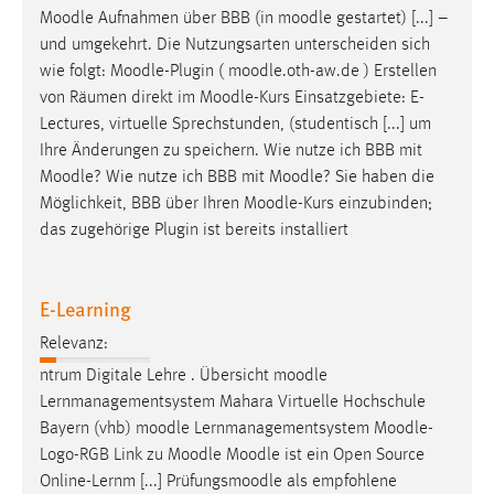
Moodle
Aufnahmen über BBB (in
moodle
gestartet) [...] –
Cookie Laufzeit:
und umgekehrt. Die Nutzungsarten unterscheiden sich
Max. 13 Monate
wie folgt:
Moodle
-Plugin (
moodle
.oth-aw.de ) Erstellen
von Räumen direkt im
Moodle
-Kurs Einsatzgebiete: E-
Lectures, virtuelle Sprechstunden, (studentisch [...] um
MARKETING
Ihre Änderungen zu speichern. Wie nutze ich BBB mit
Moodle
? Wie nutze ich BBB mit
Moodle
? Sie haben die
Marketing Cookies werden von Drittanbietern
Möglichkeit, BBB über Ihren
Moodle
-Kurs einzubinden;
verwendet, um personalisierte Werbung anzuzeigen.
das zugehörige Plugin ist bereits installiert
Sie tun dies, indem sie Besucher über Websites
hinweg verfolgen.
E-Learning
Google Ads
Relevanz:
Name:
ntrum Digitale Lehre . Übersicht
moodle
_gcl_au
Lernmanagementsystem Mahara Virtuelle Hochschule
Anbieter:
Bayern (vhb)
moodle
Lernmanagementsystem
Moodle
-
Google Ireland Limited
Logo-RGB Link zu
Moodle
Moodle
ist ein Open Source
Online-Lernm [...] Prüfungsmoodle als empfohlene
Zweck: