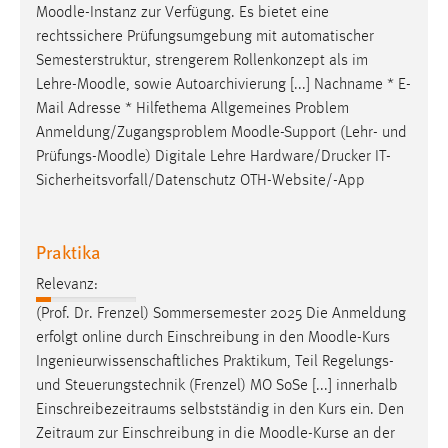
Moodle
-Instanz zur Verfügung. Es bietet eine
Conversion-Tracking
rechtssichere Prüfungsumgebung mit automatischer
Cookie Laufzeit:
Semesterstruktur, strengerem Rollenkonzept als im
3 Monate
Lehre-
Moodle
, sowie Autoarchivierung [...] Nachname * E-
Mail Adresse * Hilfethema Allgemeines Problem
Anmeldung/Zugangsproblem
Moodle
-Support (Lehr- und
Facebook Pixel
Prüfungs-
Moodle
) Digitale Lehre Hardware/Drucker IT-
Name:
Sicherheitsvorfall/Datenschutz OTH-Website/-App
_fbp
Anbieter:
Praktika
Facebook
Relevanz:
Zweck:
(Prof. Dr. Frenzel) Sommersemester 2025 Die Anmeldung
Conversion-Tracking
erfolgt online durch Einschreibung in den
Moodle
-Kurs
Cookie Laufzeit:
Ingenieurwissenschaftliches Praktikum, Teil Regelungs-
3 Monate
und Steuerungstechnik (Frenzel) MO SoSe [...] innerhalb
Einschreibezeitraums selbstständig in den Kurs ein. Den
Zeitraum zur Einschreibung in die
Moodle
-Kurse an der