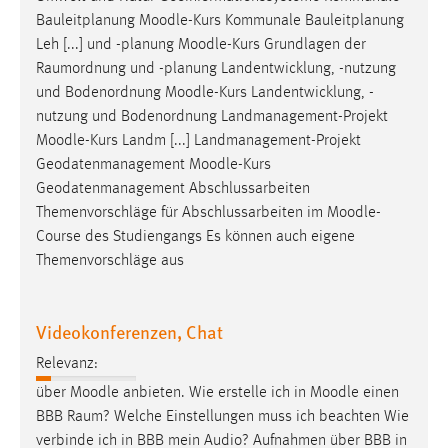
Zweck:
Bauleitplanung
Moodle
-Kurs Kommunale Bauleitplanung
Dieser Cookie ist notwendig um sich an der Website
Leh [...] und -planung
Moodle
-Kurs Grundlagen der
einloggen zu können.
Raumordnung und -planung Landentwicklung, -nutzung
und Bodenordnung
Moodle
-Kurs Landentwicklung, -
Cookie Laufzeit:
nutzung und Bodenordnung Landmanagement-Projekt
24 Stunden
Moodle
-Kurs Landm [...] Landmanagement-Projekt
Geodatenmanagement
Moodle
-Kurs
Geodatenmanagement Abschlussarbeiten
STATISTIK
Themenvorschläge für Abschlussarbeiten im
Moodle
-
Statistik Cookies erfassen Informationen anonym.
Course des Studiengangs Es können auch eigene
Diese Informationen helfen uns zu verstehen, wie
Themenvorschläge aus
unsere Besucher unsere Website nutzen.
Matomo
Videokonferenzen, Chat
Relevanz:
Name:
_pk_ref, _pk_cvar, _pk_id, _pk_ses
über
Moodle
anbieten. Wie erstelle ich in
Moodle
einen
BBB Raum? Welche Einstellungen muss ich beachten Wie
Zweck:
verbinde ich in BBB mein Audio? Aufnahmen über BBB in
Zugriffsstatistik