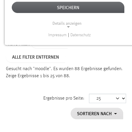
SPEICHERN
Alter
Details anzeigen
SUCHEN
Impressum
|
Datenschutz
NOTWENDIGE COOKIES
TYP: SEITEN
Aktive Filter:
Notwendige Cookies ermöglichen grundlegende
ALLE FILTER ENTFERNEN
Funktionen und sind für die einwandfreie Funktion der
Website erforderlich.
Gesucht nach "moodle".
Es wurden 88 Ergebnisse gefunden.
Zeige Ergebnisse 1 bis 25 von 88.
Einverständnis
Name:
cookie_consent
Ergebnisse pro Seite:
Zweck:
SORTIEREN NACH
Dieser Cookie speichert die ausgewählten Einverständnis-
Optionen des Benutzers
Cookie Laufzeit: