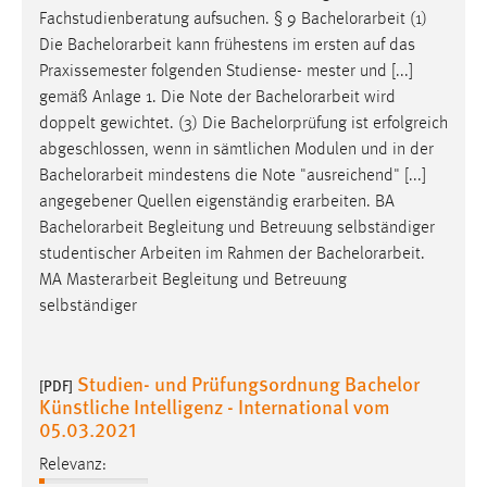
30 Tage
Fachstudienberatung aufsuchen. § 9
Bachelorarbeit
(1)
Die
Bachelorarbeit
kann frühestens im ersten auf das
Chat
Praxissemester folgenden Studiense- mester und [...]
gemäß Anlage 1. Die Note der
Bachelorarbeit
wird
Name:
doppelt gewichtet. (3) Die Bachelorprüfung ist erfolgreich
MibewSessionID, MIBEW_UserID, mibew_locale, mibew-
abgeschlossen, wenn in sämtlichen Modulen und in der
chat-frame-style-5e9dbeb1811c0446
Bachelorarbeit
mindestens die Note "ausreichend" [...]
Zweck:
angegebener Quellen eigenständig erarbeiten. BA
Wird benötigt um die Chatfunktion nutzen zu können.
Bachelorarbeit
Begleitung und Betreuung selbständiger
studentischer Arbeiten im Rahmen der
Bachelorarbeit
.
Cookie Laufzeit:
MA Masterarbeit Begleitung und Betreuung
MibewSessionID, mibew-chat-frame-style-
selbständiger
5e9dbeb1811c0446 = Sitzungslaufzeit, mibew_locale = 3
Jahre, MIBEW_UserID = 1 Jahr
Studien- und Prüfungsordnung Bachelor
[PDF]
Login
Künstliche Intelligenz - International vom
05.03.2021
Name:
Relevanz:
fe_user, be_user, be_lastLoginProvider