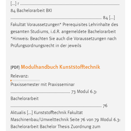
[...] r .....................................................................................
Conversion-Tracking
84
Bachelorarbeit
BKI
Cookie Laufzeit:
.............................................................................. 84 [...]
3 Monate
Fakultät Voraussetzungen* Prerequisites Lehrinhalte des
gesamten Studiums, i.d.R. angemeldete
Bachelorarbeit
*Hinweis: Beachten Sie auch die Voraussetzungen nach
Facebook Pixel
Prüfungsordnungsrecht in der jeweils
Name:
_fbp
Modulhandbuch Kunststofftechnik
[PDF]
Anbieter:
Facebook
Relevanz:
Praxissemester mit Praxisseminar
Zweck:
................................................... 73 Modul 6.3:
Conversion-Tracking
Bachelorarbeit
Cookie Laufzeit:
.............................................................................. 76
3 Monate
Aktualis [...] Kunststofftechnik Fakultät
Maschinenbau/Umwelttechnik Seite 76 von 79 Modul 6.3:
Bachelorarbeit
Bachelor Thesis Zuordnung zum