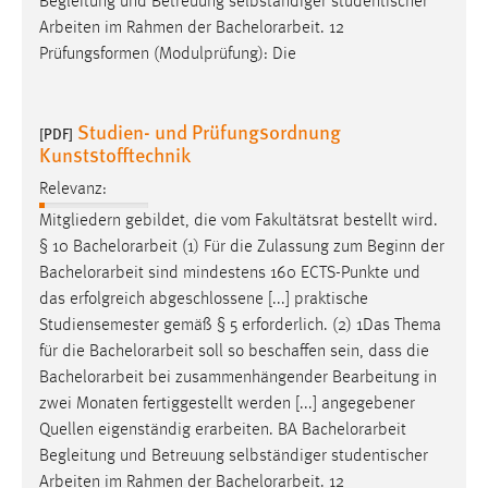
Begleitung und Betreuung selbständiger studentischer
Arbeiten im Rahmen der
Bachelorarbeit
. 12
Prüfungsformen (Modulprüfung): Die
Studien- und Prüfungsordnung
[PDF]
Kunststofftechnik
Relevanz:
Mitgliedern gebildet, die vom Fakultätsrat bestellt wird.
§ 10
Bachelorarbeit
(1) Für die Zulassung zum Beginn der
Bachelorarbeit
sind mindestens 160 ECTS-Punkte und
das erfolgreich abgeschlossene [...] praktische
Studiensemester gemäß § 5 erforderlich. (2) 1Das Thema
für die
Bachelorarbeit
soll so beschaffen sein, dass die
Bachelorarbeit
bei zusammenhängender Bearbeitung in
zwei Monaten fertiggestellt werden [...] angegebener
Quellen eigenständig erarbeiten. BA
Bachelorarbeit
Begleitung und Betreuung selbständiger studentischer
Arbeiten im Rahmen der
Bachelorarbeit
. 12