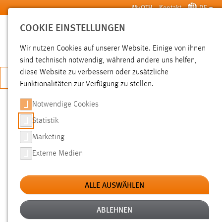
Zum Hauptinhalt springen
MyOTH
Kontakt
DE
COOKIE EINSTELLUNGEN
SUCHE
Wir nutzen Cookies auf unserer Website. Einige von ihnen
sind technisch notwendig, während andere uns helfen,
diese Website zu verbessern oder zusätzliche
JETZT BEWERBEN
Funktionalitäten zur Verfügung zu stellen.
Notwendige Cookies
SUCHE
Statistik
Marketing
FILTER
Externe Medien
Typ
ALLE AUSWÄHLEN
Erstellungsdatum
ABLEHNEN