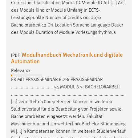
EXTERNE MEDIEN
Curriculum Classification Modul-ID Module ID Art [...] Art
des Moduls Kind of Module Umfang in ECTS-
Um Inhalte von Videoplattformen und Social Media
Leistungspunkte Number of Credits 0010070
Plattformen anzeigen zu können, werden von diesen
Bachelorarbeit
12 Ort Location Sprache Language Dauer
externen Medien Cookies gesetzt.
des Moduls Duration of Module Vorlesungsrhythmus
YouTube
Modulhandbuch Mechatronik und digitale
[PDF]
Automation
Vimeo
Relevanz:
ER MIT PRAXISSEMINAR 6.2B: PRAXISSEMINAR
.................................. 54 MODUL 6.3:
BACHELORARBEIT
............................................................................................
[...] vermittelten Kompetenzen können im weiteren
Studienverlauf für die Bearbeitung von Projekten sowie
Bachelorarbeiten
eingesetzt werden. Fakultät
Maschinenbau und Umwelttechnik Bachelor-Studiengang
M [...] n Kompetenzen können im weiteren Studienverlauf