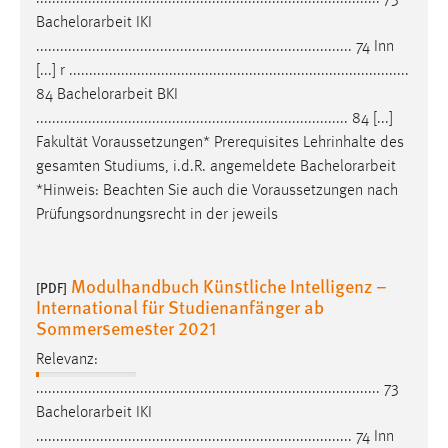
Bachelorarbeit
IKI
Cookie Laufzeit:
............................................................................... 74 Inn
Max. 13 Monate
[...] r .....................................................................................
84
Bachelorarbeit
BKI
.............................................................................. 84 [...]
MARKETING
Fakultät Voraussetzungen* Prerequisites Lehrinhalte des
gesamten Studiums, i.d.R. angemeldete
Bachelorarbeit
Marketing Cookies werden von Drittanbietern
*Hinweis: Beachten Sie auch die Voraussetzungen nach
verwendet, um personalisierte Werbung anzuzeigen.
Prüfungsordnungsrecht in der jeweils
Sie tun dies, indem sie Besucher über Websites
hinweg verfolgen.
Modulhandbuch Künstliche Intelligenz –
[PDF]
Google Ads
International für Studienanfänger ab
Sommersemester 2021
Name:
_gcl_au
Relevanz:
Anbieter:
...................................................................................... 73
Google Ireland Limited
Bachelorarbeit
IKI
............................................................................... 74 Inn
Zweck: