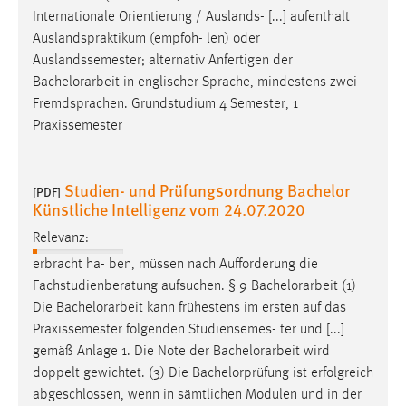
Internationale Orientierung / Auslands- [...] aufenthalt
Auslandspraktikum (empfoh- len) oder
Auslandssemester; alternativ Anfertigen der
Bachelorarbeit
in englischer Sprache, mindestens zwei
Fremdsprachen. Grundstudium 4 Semester, 1
Praxissemester
Studien- und Prüfungsordnung Bachelor
[PDF]
Künstliche Intelligenz vom 24.07.2020
Relevanz:
erbracht ha- ben, müssen nach Aufforderung die
Fachstudienberatung aufsuchen. § 9
Bachelorarbeit
(1)
Die
Bachelorarbeit
kann frühestens im ersten auf das
Praxissemester folgenden Studiensemes- ter und [...]
gemäß Anlage 1. Die Note der
Bachelorarbeit
wird
doppelt gewichtet. (3) Die Bachelorprüfung ist erfolgreich
abgeschlossen, wenn in sämtlichen Modulen und in der