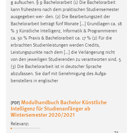
g aufsuchen. § 9
Bachelorarbeit
(1) Die
Bachelorarbeit
Zweck:
kann frühestens nach dem praktischen Studiensemester
Dieser Cookie ist notwendig um sich an der Website
ausgegeben wer- den. (2) Die Bearbeitungszeit der
einloggen zu können.
Bachelorarbeit
beträgt fünf Monate [...] Grundlagen ca. 18
Cookie Laufzeit:
% 3 Künstliche Intelligenz, Informatik & Programmieren
24 Stunden
ca. 50 % Praxis &
Bachelorarbeit
ca. 17 % (2) Für die
erbrachten Studienleistungen werden Credits,
Leistungspunkte nach dem [...] die Verlängerung nicht
STATISTIK
von den jeweiligen Studierenden zu verantworten sind. 5
(3) Die
Bachelorarbeit
ist in deutscher Sprache
Statistik Cookies erfassen Informationen anonym.
abzufassen. Sie darf mit Genehmigung des Aufga-
Diese Informationen helfen uns zu verstehen, wie
benstellers in englischer
unsere Besucher unsere Website nutzen.
Matomo
Modulhandbuch Bachelor Künstliche
[PDF]
Intelligenz für Studienanfänger ab
Name:
Wintersemester 2020/2021
_pk_ref, _pk_cvar, _pk_id, _pk_ses
Relevanz:
Zweck:
Zugriffsstatistik
...................................................................................... 73