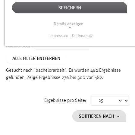
SPEICHERN
Alter
Details anzeigen
SUCHEN
Impressum
|
Datenschutz
NOTWENDIGE COOKIES
ALTER: ÜBER EIN JAHR
Aktive Filter:
Notwendige Cookies ermöglichen grundlegende
ALLE FILTER ENTFERNEN
Funktionen und sind für die einwandfreie Funktion der
Website erforderlich.
Gesucht nach "bachelorarbeit".
Es wurden 482 Ergebnisse
gefunden.
Zeige Ergebnisse 276 bis 300 von 482.
Einverständnis
Name:
cookie_consent
Ergebnisse pro Seite:
Zweck:
SORTIEREN NACH
Dieser Cookie speichert die ausgewählten Einverständnis-
Optionen des Benutzers
Cookie Laufzeit: