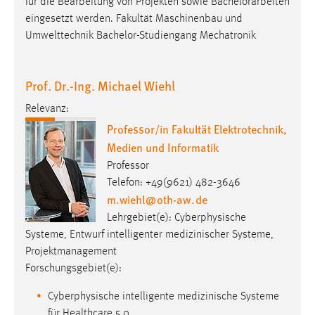
für die Bearbeitung von Projekten sowie
Bachelorarbeiten
eingesetzt werden. Fakultät Maschinenbau und
Umwelttechnik Bachelor-Studiengang Mechatronik
Prof. Dr.-Ing. Michael Wiehl
Relevanz:
Professor/in Fakultät Elektrotechnik,
Medien und Informatik
Professor
Telefon: +49(9621) 482-3646
m.wiehl
@
oth-aw
.
de
Lehrgebiet(e): Cyberphysische
Systeme, Entwurf intelligenter medizinischer Systeme,
Projektmanagement
Forschungsgebiet(e):
Cyberphysische intelligente medizinische Systeme
für Healthcare 5.0