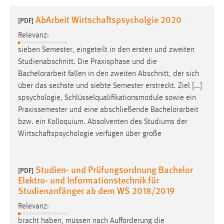
1 Jahr
AbArbeit Wirtschaftspsycholgie 2020
[PDF]
Relevanz:
Performance
sieben Semester, eingeteilt in den ersten und zweiten
Name:
Studienabschnitt. Die Praxisphase und die
staticfilecache
Bachelorarbeit
fallen in den zweiten Abschnitt, der sich
über das sechste und siebte Semester erstreckt. Ziel [...]
Zweck:
spsychologie, Schlüsselqualifikationsmodule sowie ein
Für performante Seitenauslieferung wird in diesem Cookie
gespeichert, ob man eingeloggt ist.
Praxissemester und eine abschließende
Bachelorarbeit
bzw. ein Kolloquium. Absolventen des Studiums der
Wirtschaftspsychologie verfügen über große
Sprachpräferenz
Name:
Studien- und Prüfungsordnung Bachelor
site-language-preference
[PDF]
Elektro- und Informationstechnik für
Zweck:
Studienanfänger ab dem WS 2018/2019
Das Cookie speichert die gewählte Sprache der Website.
Relevanz:
Cookie Laufzeit:
bracht haben, müssen nach Aufforderung die