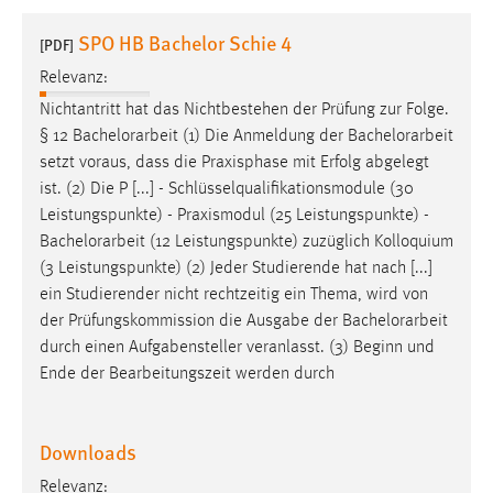
1 Jahr
SPO HB Bachelor Schie 4
[PDF]
Relevanz:
Performance
Nichtantritt hat das Nichtbestehen der Prüfung zur Folge.
Name:
§ 12
Bachelorarbeit
(1) Die Anmeldung der
Bachelorarbeit
staticfilecache
setzt voraus, dass die Praxisphase mit Erfolg abgelegt
ist. (2) Die P [...] - Schlüsselqualifikationsmodule (30
Zweck:
Leistungspunkte) - Praxismodul (25 Leistungspunkte) -
Für performante Seitenauslieferung wird in diesem Cookie
gespeichert, ob man eingeloggt ist.
Bachelorarbeit
(12 Leistungspunkte) zuzüglich Kolloquium
(3 Leistungspunkte) (2) Jeder Studierende hat nach [...]
ein Studierender nicht rechtzeitig ein Thema, wird von
Sprachpräferenz
der Prüfungskommission die Ausgabe der
Bachelorarbeit
Name:
durch einen Aufgabensteller veranlasst. (3) Beginn und
site-language-preference
Ende der Bearbeitungszeit werden durch
Zweck:
Das Cookie speichert die gewählte Sprache der Website.
Downloads
Cookie Laufzeit:
Relevanz: