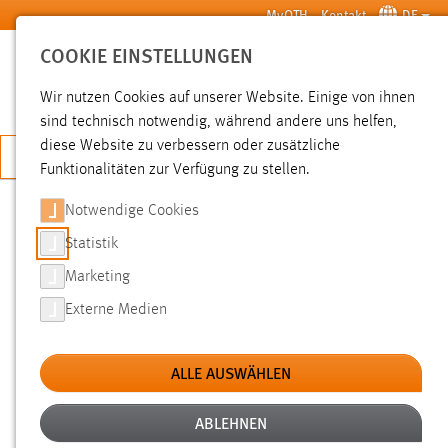
Zum Hauptinhalt springen
MyOTH
Kontakt
DE
COOKIE EINSTELLUNGEN
SUCHE
Wir nutzen Cookies auf unserer Website. Einige von ihnen
sind technisch notwendig, während andere uns helfen,
diese Website zu verbessern oder zusätzliche
JETZT BEWERBEN
Funktionalitäten zur Verfügung zu stellen.
Notwendige Cookies
SUCHE
Statistik
Marketing
FILTER
Externe Medien
Typ
ALLE AUSWÄHLEN
Erstellungsdatum
ABLEHNEN