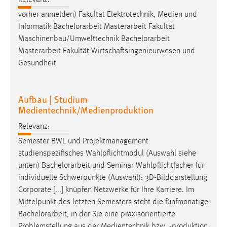
Relevanz:
vorher anmelden) Fakultät Elektrotechnik, Medien und
Cookie Laufzeit:
Informatik
Bachelorarbeit
Masterarbeit Fakultät
Max. 13 Monate
Maschinenbau/Umwelttechnik
Bachelorarbeit
Masterarbeit Fakultät Wirtschaftsingenieurwesen und
Gesundheit
MARKETING
Marketing Cookies werden von Drittanbietern
Aufbau | Studium
verwendet, um personalisierte Werbung anzuzeigen.
Medientechnik/Medienproduktion
Sie tun dies, indem sie Besucher über Websites
hinweg verfolgen.
Relevanz:
Semester BWL und Projektmanagement
Google Ads
studienspezifisches Wahlpflichtmodul (Auswahl siehe
unten)
Bachelorarbeit
und Seminar Wahlpflichtfächer für
Name:
individuelle Schwerpunkte (Auswahl): 3D-Bilddarstellung
_gcl_au
Corporate [...] knüpfen Netzwerke für Ihre Karriere. Im
Anbieter:
Mittelpunkt des letzten Semesters steht die fünfmonatige
Google Ireland Limited
Bachelorarbeit
, in der Sie eine praxisorientierte
Zweck:
Problemstellung aus der Medientechnik bzw. -produktion