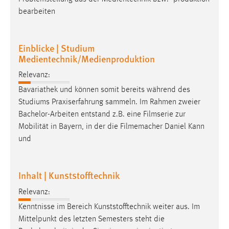
Conversion-Tracking
bearbeiten
Cookie Laufzeit:
3 Monate
Einblicke | Studium
Medientechnik/Medienproduktion
Facebook Pixel
Relevanz:
Bavariathek und können somit bereits während des
Name:
_fbp
Studiums Praxiserfahrung sammeln. Im Rahmen zweier
Bachelor-Arbeiten
entstand z.B. eine Filmserie zur
Anbieter:
Mobilität in Bayern, in der die Filmemacher Daniel Kann
Facebook
und
Zweck:
Conversion-Tracking
Inhalt | Kunststofftechnik
Cookie Laufzeit:
Relevanz:
3 Monate
Kenntnisse im Bereich Kunststofftechnik weiter aus. Im
Mittelpunkt des letzten Semesters steht die