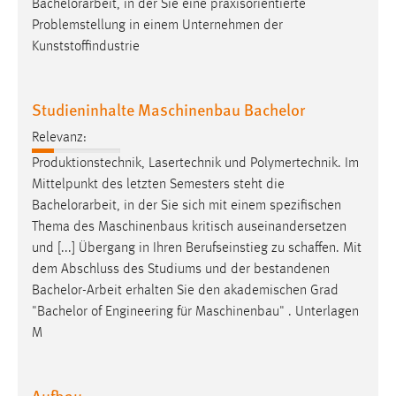
Bachelorarbeit
, in der Sie eine praxisorientierte
EXTERNE MEDIEN
Problemstellung in einem Unternehmen der
Um Inhalte von Videoplattformen und Social Media
Kunststoffindustrie
Plattformen anzeigen zu können, werden von diesen
externen Medien Cookies gesetzt.
Studieninhalte Maschinenbau Bachelor
YouTube
Relevanz:
Produktionstechnik, Lasertechnik und Polymertechnik. Im
Vimeo
Mittelpunkt des letzten Semesters steht die
Bachelorarbeit
, in der Sie sich mit einem spezifischen
Thema des Maschinenbaus kritisch auseinandersetzen
und [...] Übergang in Ihren Berufseinstieg zu schaffen. Mit
dem Abschluss des Studiums und der bestandenen
Bachelor-Arbeit
erhalten Sie den akademischen Grad
"Bachelor of Engineering für Maschinenbau" . Unterlagen
M
Aufbau