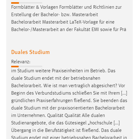
30 Tage
Formblätter & Vorlagen Formblätter und Richtlinien zur
Erstellung der Bachelor- bzw. Masterarbeit
Chat
Bachelorarbeit
Masterarbeit LaTeX-Vorlage für eine
Bachelor-/Masterarbeit an der Fakultät EMI sowie für Prä
Name:
MibewSessionID, MIBEW_UserID, mibew_locale, mibew-
chat-frame-style-5e9dbeb1811c0446
Duales Studium
Zweck:
Relevanz:
Wird benötigt um die Chatfunktion nutzen zu können.
im Studium weitere Praxiseinheiten im Betrieb. Das
Cookie Laufzeit:
duale Studium endet mit der betriebsnahen
MibewSessionID, mibew-chat-frame-style-
Bachelorarbeit
. Wie ist man vertraglich abgesichert? Vor
5e9dbeb1811c0446 = Sitzungslaufzeit, mibew_locale = 3
Beginn des Verbundstudiums schließen Sie mit Ihrem [...]
Jahre, MIBEW_UserID = 1 Jahr
gründlichen Praxiserfahrungen fließend. Sie beenden das
duale Studium mit der praxisorientierten
Bachelorarbeit
Login
im Unternehmen. Qualität Qualität Alle dualen
Studienangebote, die das Gütesiegel „hochschule [...]
Name:
Übergang in die Berufstätigkeit ist fließend. Das duale
fe_user, be_user, be_lastLoginProvider
Studium endet mit einer betriebsnahen
Bachelorarbeit
in