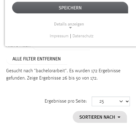
SPEICHERN
Alter
Details anzeigen
SUCHEN
Impressum
|
Datenschutz
NOTWENDIGE COOKIES
ALTER: ÜBER EIN JAHR
Aktive Filter:
Notwendige Cookies ermöglichen grundlegende
ALLE FILTER ENTFERNEN
Funktionen und sind für die einwandfreie Funktion der
Website erforderlich.
Gesucht nach "bachelorarbeit".
Es wurden 172 Ergebnisse
gefunden.
Zeige Ergebnisse 26 bis 50 von 172.
Einverständnis
Name:
cookie_consent
Ergebnisse pro Seite:
Zweck:
SORTIEREN NACH
Dieser Cookie speichert die ausgewählten Einverständnis-
Optionen des Benutzers
Cookie Laufzeit: