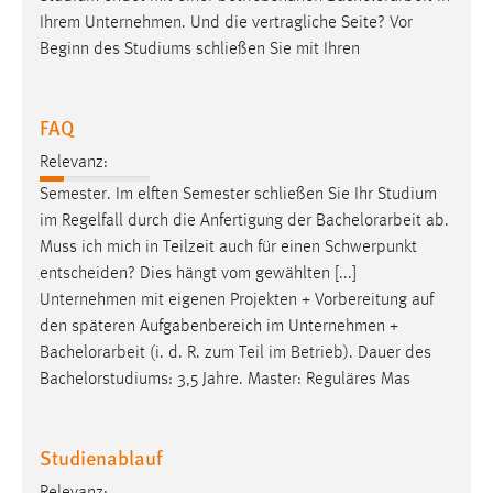
Zweck:
Ihrem Unternehmen. Und die vertragliche Seite? Vor
Dieser Cookie ist notwendig um sich an der Website
Beginn des Studiums schließen Sie mit Ihren
einloggen zu können.
Cookie Laufzeit:
FAQ
24 Stunden
Relevanz:
Semester. Im elften Semester schließen Sie Ihr Studium
STATISTIK
im Regelfall durch die Anfertigung der
Bachelorarbeit
ab.
Muss ich mich in Teilzeit auch für einen Schwerpunkt
Statistik Cookies erfassen Informationen anonym.
entscheiden? Dies hängt vom gewählten [...]
Diese Informationen helfen uns zu verstehen, wie
Unternehmen mit eigenen Projekten + Vorbereitung auf
unsere Besucher unsere Website nutzen.
den späteren Aufgabenbereich im Unternehmen +
Bachelorarbeit
(i. d. R. zum Teil im Betrieb). Dauer des
Matomo
Bachelorstudiums: 3,5 Jahre. Master: Reguläres Mas
Name:
_pk_ref, _pk_cvar, _pk_id, _pk_ses
Studienablauf
Zweck:
Zugriffsstatistik