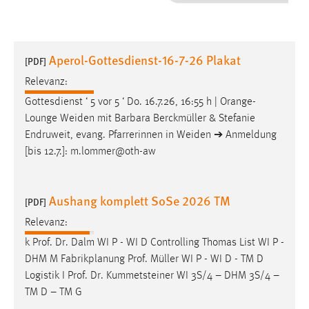
1 Jahr
Performance
Aperol-Gottesdienst-16-7-26 Plakat
[PDF]
Name:
Relevanz:
staticfilecache
Gottesdienst ‘ 5 vor 5 ‘ Do. 16.7.26, 16:55 h | Orange-
Lounge Weiden mit Barbara
Berckmüller
& Stefanie
Zweck:
Endruweit, evang. Pfarrerinnen in Weiden ➔ Anmeldung
Für performante Seitenauslieferung wird in diesem Cookie
gespeichert, ob man eingeloggt ist.
[bis 12.7.]: m.lommer@oth-aw
Sprachpräferenz
Aushang komplett SoSe 2026 TM
[PDF]
Name:
Relevanz:
site-language-preference
k Prof. Dr. Dalm WI P - WI D Controlling Thomas List WI P -
Zweck:
DHM M Fabrikplanung Prof.
Müller
WI P - WI D - TM D
Das Cookie speichert die gewählte Sprache der Website.
Logistik I Prof. Dr. Kummetsteiner WI 3S/4 – DHM 3S/4 –
TM D – TM G
Cookie Laufzeit: