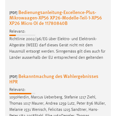
30 Tage
Bedienungsanleitung-Excellence-Plus-
[PDF]
Chat
Mikrowaagen-XP56 XP26-Modelle-Teil-1-XP56
XP26 Micro OI de 11780840B
Name:
Relevanz:
MibewSessionID, MIBEW_UserID, mibew_locale, mibew-
chat-frame-style-5e9dbeb1811c0446
Richtlinie 2002/96/EG über Elektro- und Elektronik-
Altgeräte (WEEE) darf dieses Gerät nicht mit dem
Zweck:
Hausmüll
entsorgt werden. Sinngemäss gilt dies auch für
Wird benötigt um die Chatfunktion nutzen zu können.
Länder ausserhalb der EU entsprechend den geltenden
Cookie Laufzeit:
MibewSessionID, mibew-chat-frame-style-
5e9dbeb1811c0446 = Sitzungslaufzeit, mibew_locale = 3
Bekanntmachung des Wahlergebnisses
[PDF]
Jahre, MIBEW_UserID = 1 Jahr
HPR
Relevanz:
Login
1050Herdin, Marcus Ueberberg, Stefanie 1217 Ziehl,
Thomas 1017 Maurer, Andrea 1259 Lutz, Peter 836
Müller
,
Name:
Melanie 1531 Wenisch, Felicitas 1215 Sandtner, Hans-
fe_user, be_user, be_lastLoginProvider