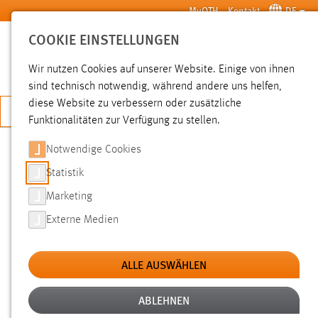
Zum Hauptinhalt springen
MyOTH
Kontakt
DE
COOKIE EINSTELLUNGEN
SUCHE
Wir nutzen Cookies auf unserer Website. Einige von ihnen
sind technisch notwendig, während andere uns helfen,
diese Website zu verbessern oder zusätzliche
JETZT BEWERBEN
Funktionalitäten zur Verfügung zu stellen.
Notwendige Cookies
SUCHE
Statistik
Marketing
FILTER
Externe Medien
Typ
ALLE AUSWÄHLEN
Erstellungsdatum
ABLEHNEN