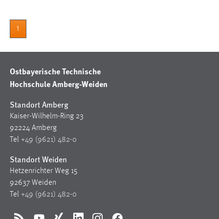
EXTERNE MEDIEN
Um Inhalte von Videoplattformen und Social Media
1
Plattformen anzeigen zu können, werden von diesen
externen Medien Cookies gesetzt.
YouTube
Ostbayerische Technische
Hochschule Amberg-Weiden
Vimeo
Standort Amberg
Kaiser-Wilhelm-Ring 23
92224 Amberg
Tel
+49 (9621) 482-0
Standort Weiden
Hetzenrichter Weg 15
92637 Weiden
Tel
+49 (9621) 482-0