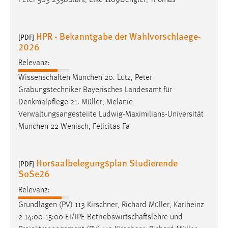
Peter 583 2358Stahl, Elke 1169Dengler, Thomas
Zweck:
Dieser Cookie ist notwendig um sich an der Website
einloggen zu können.
HPR - Bekanntgabe der Wahlvorschlaege-
[PDF]
2026
Cookie Laufzeit:
24 Stunden
Relevanz:
Wissenschaften München 20. Lutz, Peter
Grabungstechniker Bayerisches Landesamt für
STATISTIK
Denkmalpflege 21.
Müller
, Melanie
Verwaltungsangesteiite Ludwig-Maximilians-Universität
Statistik Cookies erfassen Informationen anonym.
München 22 Wenisch, Felicitas Fa
Diese Informationen helfen uns zu verstehen, wie
unsere Besucher unsere Website nutzen.
Horsaalbelegungsplan Studierende
[PDF]
Matomo
SoSe26
Name:
Relevanz:
_pk_ref, _pk_cvar, _pk_id, _pk_ses
Grundlagen (PV) 113 Kirschner, Richard
Müller
, Karlheinz
Zweck:
2 14:00-15:00 EI/IPE Betriebswirtschaftslehre und
Zugriffsstatistik