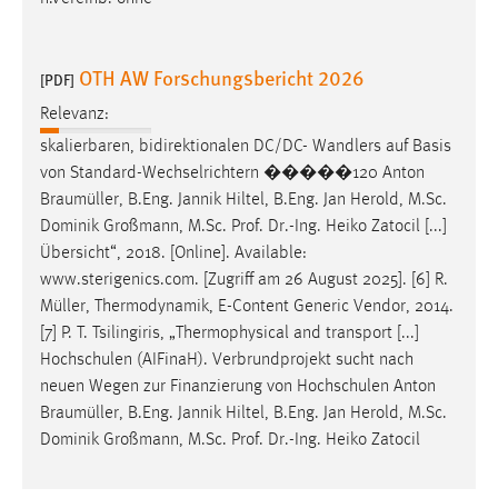
Conversion-Tracking
Cookie Laufzeit:
OTH AW Forschungsbericht 2026
[PDF]
3 Monate
Relevanz:
skalierbaren, bidirektionalen DC/DC- Wandlers auf Basis
Facebook Pixel
von Standard-Wechselrichtern �����120 Anton
Name:
Braumüller
, B.Eng. Jannik Hiltel, B.Eng. Jan Herold, M.Sc.
_fbp
Dominik Großmann, M.Sc. Prof. Dr.-Ing. Heiko Zatocil [...]
Übersicht“, 2018. [Online]. Available:
Anbieter:
www.sterigenics.com. [Zugriff am 26 August 2025]. [6] R.
Facebook
Müller
, Thermodynamik, E-Content Generic Vendor, 2014.
Zweck:
[7] P. T. Tsilingiris, „Thermophysical and transport [...]
Conversion-Tracking
Hochschulen (AIFinaH). Verbrundprojekt sucht nach
neuen Wegen zur Finanzierung von Hochschulen Anton
Cookie Laufzeit:
Braumüller
, B.Eng. Jannik Hiltel, B.Eng. Jan Herold, M.Sc.
3 Monate
Dominik Großmann, M.Sc. Prof. Dr.-Ing. Heiko Zatocil