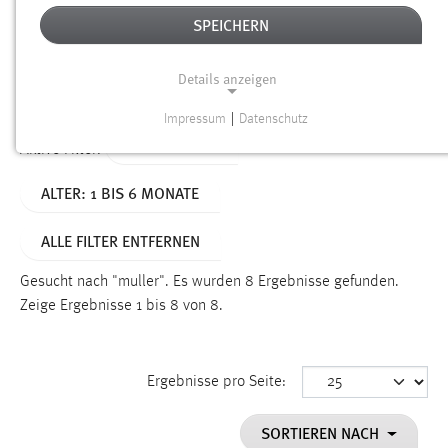
SPEICHERN
Alter
Details anzeigen
SUCHEN
Impressum
|
Datenschutz
NOTWENDIGE COOKIES
TYP: DATEIEN
Aktive Filter:
Notwendige Cookies ermöglichen grundlegende
ALTER: 1 BIS 6 MONATE
Funktionen und sind für die einwandfreie Funktion der
Website erforderlich.
ALLE FILTER ENTFERNEN
Einverständnis
Gesucht nach "muller".
Es wurden 8 Ergebnisse gefunden.
Name:
Zeige Ergebnisse 1 bis 8 von 8.
cookie_consent
Zweck:
Ergebnisse pro Seite:
Dieser Cookie speichert die ausgewählten Einverständnis-
Optionen des Benutzers
SORTIEREN NACH
Cookie Laufzeit: