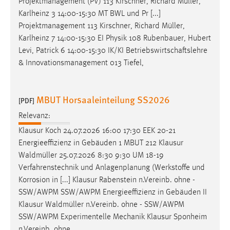
Projektmanagement (PV) 113 Kirschner, Richard
Müller
,
Karlheinz 3 14:00-15:30 MT BWL und Pr [...]
Cookie Laufzeit:
Projektmanagement 113 Kirschner, Richard
Müller
,
Max. 13 Monate
Karlheinz 7 14:00-15:30 EI Physik 108 Rubenbauer, Hubert
Levi, Patrick 6 14:00-15:30 IK/KI Betriebswirtschaftslehre
& Innovationsmanagement 013 Tiefel,
MARKETING
Marketing Cookies werden von Drittanbietern
MBUT Horsaaleinteilung SS2026
verwendet, um personalisierte Werbung anzuzeigen.
[PDF]
Sie tun dies, indem sie Besucher über Websites
Relevanz:
hinweg verfolgen.
Klausur Koch 24.07.2026 16:00 17:30 EEK 20-21
Energieeffizienz in Gebäuden 1 MBUT 212 Klausur
Google Ads
Waldmüller
25.07.2026 8:30 9:30 UM 18-19
Verfahrenstechnik und Anlagenplanung (Werkstoffe und
Name:
_gcl_au
Korrosion in [...] Klausur Rabenstein n.Vereinb. ohne -
SSW/AWPM SSW/AWPM Energieeffizienz in Gebäuden II
Anbieter:
Klausur
Waldmüller
n.Vereinb. ohne - SSW/AWPM
Google Ireland Limited
SSW/AWPM Experimentelle Mechanik Klausur Sponheim
Zweck:
n.Vereinb. ohne