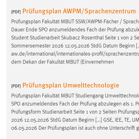
Prüfungsplan AWPM/Sprachenzentrum
[PDF]
Prüfungsplan
Fakultät MBUT SSW/AWPM-Fächer / Sprach
Dauer Ende SPO anzumeldendes Fach der Prüfung abzulegen
Student Studienarbeit Skubacz Rosenthal Seite 1 von 2 S
Sommersemester 2026 12.05.2026 StdG Datum Beginn [...]
aw.de/international/internationales-profil/sprachenzent
dem Dekan der Fakultät MBUT (Einvernehmen
Prüfungsplan Umwelttechnologie
[PDF]
Prüfungsplan
Fakultät MBUT Studiengang Umwelttechnol
SPO anzumeldendes Fach der Prüfung abzulegen als 1. Prüf
Prüfungsform Studienarbeit Seite 1 von 2 Seiten
Prüfungs
2026 12.05.2026 StdG Datum Beginn [...] GSE, IEE, TE, 
06.05.2026 Der
Prüfungsplan
ist auch ohne Unterschrift g