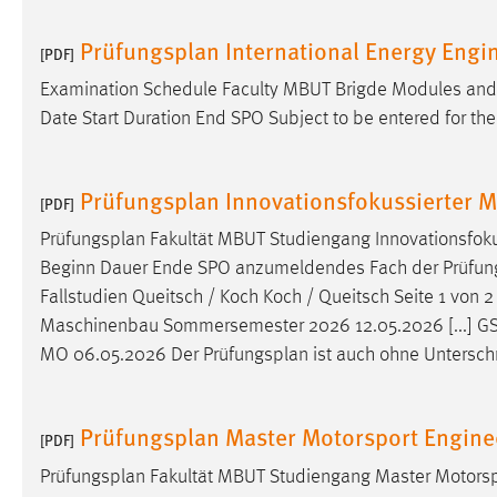
Anbieter:
Google Ireland Limited
Prüfungsplan International Energy Engi
[PDF]
Zweck:
Conversion-Tracking
Examination Schedule Faculty MBUT Brigde Modules and
Cookie Laufzeit:
3 Monate
Date Start Duration End SPO Subject to be entered for th
Facebook Pixel
Prüfungsplan Innovationsfokussierter 
[PDF]
Name:
_fbp
Prüfungsplan
Fakultät MBUT Studiengang Innovationsfo
Anbieter:
Facebook
Beginn Dauer Ende SPO anzumeldendes Fach der Prüfung abzu
Fallstudien Queitsch / Koch Koch / Queitsch Seite 1 von 2
Zweck:
Conversion-Tracking
Maschinenbau Sommersemester 2026 12.05.2026 [...] GSE
Cookie Laufzeit:
3 Monate
MO 06.05.2026 Der
Prüfungsplan
ist auch ohne Unterschri
Prüfungsplan Master Motorsport Engine
EXTERNE MEDIEN
[PDF]
Um Inhalte von Videoplattformen und Social Media
Prüfungsplan
Fakultät MBUT Studiengang Master Motors
Plattformen anzeigen zu können, werden von diesen