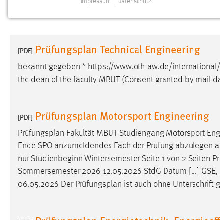
Impressum
|
Datenschutz
NOTWENDIGE COOKIES
Notwendige Cookies ermöglichen grundlegende
Funktionen und sind für die einwandfreie Funktion der
Prüfungsplan Technical Engineering
Website erforderlich.
[PDF]
bekannt gegeben * https://www.oth-aw.de/international/
Einverständnis
the dean of the faculty MBUT (Consent granted by mail d
Name:
cookie_consent
Zweck:
Dieser Cookie speichert die
Prüfungsplan Motorsport Engineering
[PDF]
ausgewählten Einverständnis-Optionen
des Benutzers
Prüfungsplan
Fakultät MBUT Studiengang Motorsport En
Ende SPO anzumeldendes Fach der Prüfung abzulegen als 1.
Cookie Laufzeit:
1 Jahr
nur Studienbeginn Wintersemester Seite 1 von 2 Seiten
Pr
Sommersemester 2026 12.05.2026 StdG Datum [...] GSE, 
Performance
06.05.2026 Der
Prüfungsplan
ist auch ohne Unterschrift g
Name:
staticfilecache
Prüfungsplan Energietechnik, Energieef
Zweck:
Für performante Seitenauslieferung wird