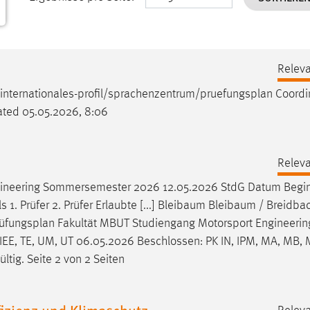
Releva
internationales-profil/sprachenzentrum/
pruefungsplan
Coordi
ated 05.05.2026, 8:06
Releva
gineering Sommersemester 2026 12.05.2026 StdG Datum Begi
 Prüfer 2. Prüfer Erlaubte [...] Bleibaum Bleibaum / Breidbac
üfungsplan
Fakultät MBUT Studiengang Motorsport Engineerin
IEE, TE, UM, UT 06.05.2026 Beschlossen: PK IN, IPM, MA, MB
ültig. Seite 2 von 2 Seiten
fizienz und Klimaschutz