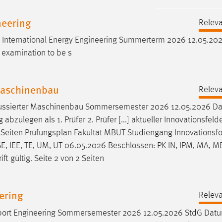
neering
Releva
 International Energy Engineering Summerterm 2026 12.05.20
e examination to be s
Maschinenbau
Releva
kussierter Maschinenbau Sommersemester 2026 12.05.2026 D
legen als 1. Prüfer 2. Prüfer [...] aktueller Innovationsfelde
 Seiten
Prüfungsplan
Fakultät MBUT Studiengang Innovationsfo
, IEE, TE, UM, UT 06.05.2026 Beschlossen: PK IN, IPM, MA, 
ft gültig. Seite 2 von 2 Seiten
ering
Releva
port Engineering Sommersemester 2026 12.05.2026 StdG Dat