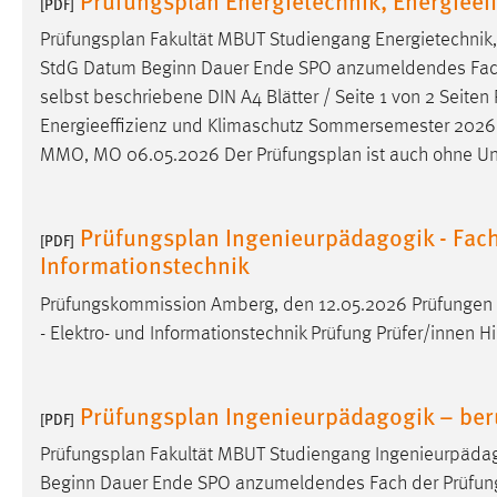
[PDF]
in diesem Cookie gespeichert, ob man
Prüfungsplan
Fakultät MBUT Studiengang Energietechnik
eingeloggt ist.
StdG Datum Beginn Dauer Ende SPO anzumeldendes Fach de
selbst beschriebene DIN A4 Blätter / Seite 1 von 2 Seiten
Sprachpräferenz
Energieeffizienz und Klimaschutz Sommersemester 2026 [.
Name:
site-language-preference
MMO, MO 06.05.2026 Der
Prüfungsplan
ist auch ohne Unt
Zweck:
Das Cookie speichert die gewählte
Sprache der Website.
Prüfungsplan Ingenieurpädagogik - Fach
[PDF]
Informationstechnik
Cookie Laufzeit:
30 Tage
Prüfungskommission Amberg, den 12.05.2026 Prüfungen
Chat
- Elektro- und Informationstechnik Prüfung Prüfer/innen Hi
Name:
MibewSessionID, MIBEW_UserID,
mibew_locale, mibew-chat-frame-style-
Prüfungsplan Ingenieurpädagogik – beru
5e9dbeb1811c0446
[PDF]
Prüfungsplan
Fakultät MBUT Studiengang Ingenieurpäda
Zweck:
Wird benötigt um die Chatfunktion
nutzen zu können.
Beginn Dauer Ende SPO anzumeldendes Fach der Prüfung ab