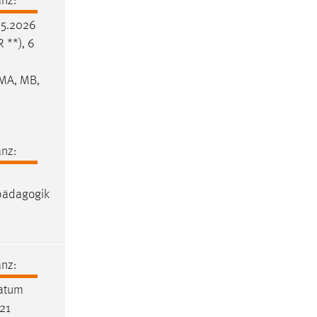
nz:
05.2026
 **), 6
 MA, MB,
nz:
pädagogik
nz:
Datum
-21