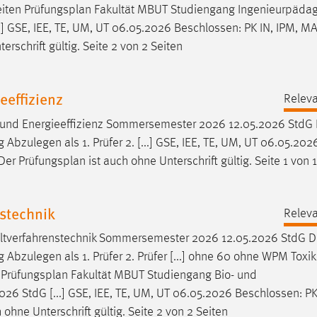
eiten
Prüfungsplan
Fakultät MBUT Studiengang Ingenieurpädag
 GSE, IEE, TE, UM, UT 06.05.2026 Beschlossen: PK IN, IPM, MA
erschrift gültig. Seite 2 von 2 Seiten
eeffizienz
Releva
 und Energieeffizienz Sommersemester 2026 12.05.2026 StdG
zulegen als 1. Prüfer 2. [...] GSE, IEE, TE, UM, UT 06.05.202
 Der
Prüfungsplan
ist auch ohne Unterschrift gültig. Seite 1 von 
stechnik
Releva
ltverfahrenstechnik Sommersemester 2026 12.05.2026 StdG 
zulegen als 1. Prüfer 2. Prüfer [...] ohne 60 ohne WPM Toxik
n
Prüfungsplan
Fakultät MBUT Studiengang Bio- und
 StdG [...] GSE, IEE, TE, UM, UT 06.05.2026 Beschlossen: PK 
 ohne Unterschrift gültig. Seite 2 von 2 Seiten