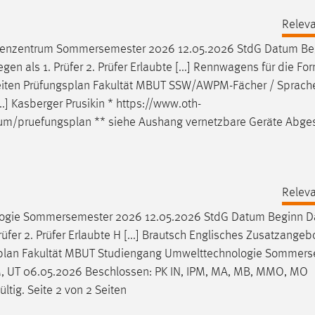
Releva
enzentrum Sommersemester 2026 12.05.2026 StdG Datum Be
 als 1. Prüfer 2. Prüfer Erlaubte [...] Rennwagens für die Fo
eiten
Prüfungsplan
Fakultät MBUT SSW/AWPM-Fächer / Sprach
 Kasberger Prusikin * https://www.oth-
rum/
pruefungsplan
** siehe Aushang vernetzbare Geräte Abge
Releva
ogie Sommersemester 2026 12.05.2026 StdG Datum Beginn D
er 2. Prüfer Erlaubte H [...] Brautsch Englisches Zusatzangebo
plan
Fakultät MBUT Studiengang Umwelttechnologie Sommers
UM, UT 06.05.2026 Beschlossen: PK IN, IPM, MA, MB, MMO, MO
ültig. Seite 2 von 2 Seiten