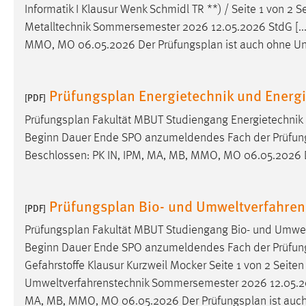
Informatik I Klausur Wenk Schmidl TR **) / Seite 1 von 2 S
Cookie Laufzeit:
MibewSessionID, mibew-chat-frame-
Metalltechnik Sommersemester 2026 12.05.2026 StdG [...]
style-5e9dbeb1811c0446 =
MMO, MO 06.05.2026 Der
Prüfungsplan
ist auch ohne Unt
Sitzungslaufzeit, mibew_locale = 3
Jahre, MIBEW_UserID = 1 Jahr
Prüfungsplan Energietechnik und Energi
[PDF]
Login
Prüfungsplan
Fakultät MBUT Studiengang Energietechnik
Name:
fe_user, be_user, be_lastLoginProvider
Beginn Dauer Ende SPO anzumeldendes Fach der Prüfung Ab
Zweck:
Dieser Cookie ist notwendig um sich an
Beschlossen: PK IN, IPM, MA, MB, MMO, MO 06.05.2026
der Website einloggen zu können.
Cookie Laufzeit:
24 Stunden
Prüfungsplan Bio- und Umweltverfahren
[PDF]
Prüfungsplan
Fakultät MBUT Studiengang Bio- und Umwe
STATISTIK
Beginn Dauer Ende SPO anzumeldendes Fach der Prüfung Ab
Gefahrstoffe Klausur Kurzweil Mocker Seite 1 von 2 Seite
Statistik Cookies erfassen Informationen anonym.
Umweltverfahrenstechnik Sommersemester 2026 12.05.2026
Diese Informationen helfen uns zu verstehen, wie
MA, MB, MMO, MO 06.05.2026 Der
Prüfungsplan
ist auch
unsere Besucher unsere Website nutzen.