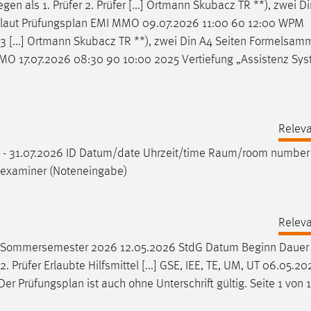
als 1. Prüfer 2. Prüfer [...] Ortmann Skubacz TR **), zwei D
 laut
Prüfungsplan
EMI MMO 09.07.2026 11:00 60 12:00 WPM
 [...] Ortmann Skubacz TR **), zwei Din A4 Seiten Formelsam
O 17.07.2026 08:30 90 10:00 2025 Vertiefung „Assistenz Sy
Releva
6 - 31.07.2026 ID Datum/date Uhrzeit/time Raum/room number
t examiner (Noteneingabe)
Releva
 Sommersemester 2026 12.05.2026 StdG Datum Beginn Dauer
 Prüfer Erlaubte Hilfsmittel [...] GSE, IEE, TE, UM, UT 06.05.20
 Der
Prüfungsplan
ist auch ohne Unterschrift gültig. Seite 1 von 