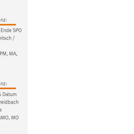
nz:
 Ende SPO
itsch /
IPM, MA,
nz:
dG Datum
Breidbach
e
, MMO, MO