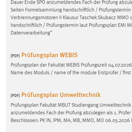
Dauer Ende SPO anzumeldendes Fach der Prüfung abzulegen 
externen Medien Cookies gesetzt.
Seiten Formelsammlung handschriftlich / Prüfungstermin
Verbrennungsmotoren II Klausur Taschek Skubacz MMO 13
YouTube
handschriftlich / Prüfungstermin laut
Prüfungsplan
EMI MM
Datenverarbeitung“
Vimeo
Prüfungsplan WEBIS
[PDF]
Prüfungsplan
der Fakultät WEBIS Prüfungszeit 04.07.202
Name des Moduls / name of the module Erstprüfer / firs
Prüfungsplan Umwelttechnik
[PDF]
Prüfungsplan
Fakultät MBUT Studiengang Umwelttechnik
anzumeldendes Fach der Prüfung abzulegen als 1. Prüfer 2.
Beschlossen: PK IN, IPM, MA, MB, MMO, MO 06.05.2026