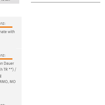
nz:
nate with
nz:
nn Dauer
h TR **) /
g
, MMO, MO