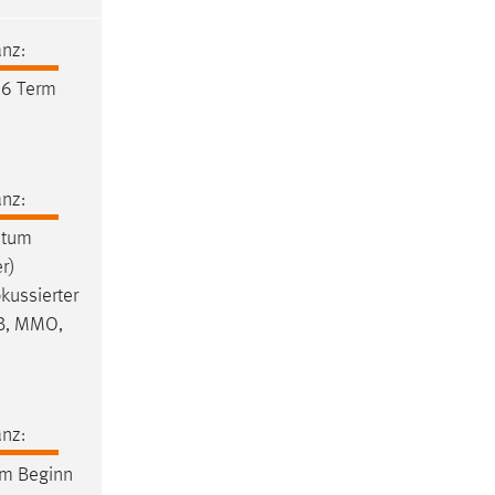
nz:
26 Term
nz:
atum
r)
kussierter
MB, MMO,
nz:
um Beginn