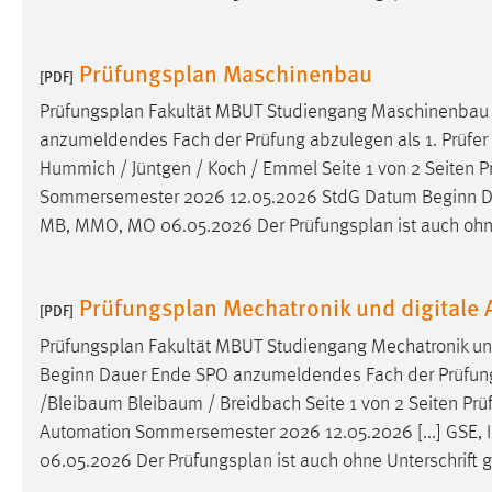
Matomo
Prüfungsplan Maschinenbau
[PDF]
Name:
_pk_ref, _pk_cvar, _pk_id, _pk_ses
Prüfungsplan
Fakultät MBUT Studiengang Maschinenbau
Zweck:
Zugriffsstatistik
anzumeldendes Fach der Prüfung abzulegen als 1. Prüfer 2.
Hummich / Jüntgen / Koch / Emmel Seite 1 von 2 Seiten
P
Cookie Laufzeit:
Max. 13 Monate
Sommersemester 2026 12.05.2026 StdG Datum Beginn Dauer
MB, MMO, MO 06.05.2026 Der
Prüfungsplan
ist auch ohne
MARKETING
Marketing Cookies werden von Drittanbietern
Prüfungsplan Mechatronik und digitale
[PDF]
verwendet, um personalisierte Werbung anzuzeigen.
Prüfungsplan
Fakultät MBUT Studiengang Mechatronik u
Sie tun dies, indem sie Besucher über Websites
Beginn Dauer Ende SPO anzumeldendes Fach der Prüfung abzu
hinweg verfolgen.
/Bleibaum Bleibaum / Breidbach Seite 1 von 2 Seiten
Prü
Google Ads
Automation Sommersemester 2026 12.05.2026 [...] GSE, 
06.05.2026 Der
Prüfungsplan
ist auch ohne Unterschrift g
Name:
_gcl_au