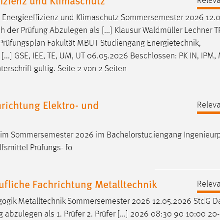
Releva
, Energieeffizienz und Klimaschutz Sommersemester 2026 12.
r Prüfung Abzulegen als [...] Klausur Waldmüller Lechner TR
Prüfungsplan
Fakultät MBUT Studiengang Energietechnik,
..] GSE, IEE, TE, UM, UT 06.05.2026 Beschlossen: PK IN, IPM,
erschrift gültig. Seite 2 von 2 Seiten
richtung Elektro- und
Releva
 im Sommersemester 2026 im Bachelorstudiengang Ingenieur
lfsmittel Prüfungs- fo
fliche Fachrichtung Metalltechnik
Releva
gogik Metalltechnik Sommersemester 2026 12.05.2026 StdG 
zulegen als 1. Prüfer 2. Prüfer [...] 2026 08:30 90 10:00 20