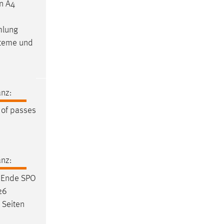
in A4
mlung
steme und
nz:
 of passes
nz:
 Ende SPO
26
1 Seiten