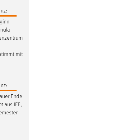
nz:
ginn
rmula
enzentrum
stimmt mit
nz:
auer Ende
t aus IEE,
emester