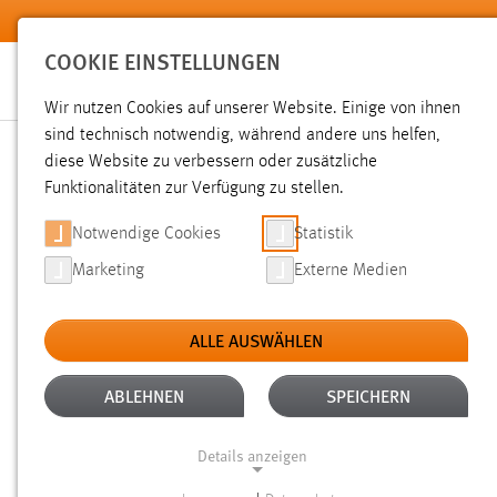
Zum Hauptinhalt springen
COOKIE EINSTELLUNGEN
Wir nutzen Cookies auf unserer Website. Einige von ihnen
sind technisch notwendig, während andere uns helfen,
diese Website zu verbessern oder zusätzliche
SUCHE
Funktionalitäten zur Verfügung zu stellen.
Notwendige Cookies
Statistik
Marketing
Externe Medien
ALLE AUSWÄHLEN
TYP: DATEIEN
ALTER: 1 BIS 6 MONATE
Aktive Filter:
ABLEHNEN
SPEICHERN
Gesucht nach "pruefungsplan".
Es wurden 45 Ergebnisse g
Details anzeigen