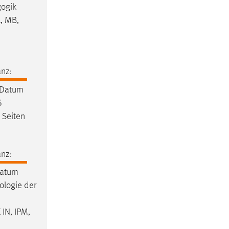
ogik
, MB,
nz:
 Datum
6
1 Seiten
nz:
Datum
ologie der
IN, IPM,