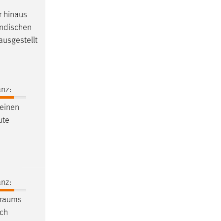
r hinaus
ändischen
usgestellt
nz:
einen
ute
nz:
traums
ich