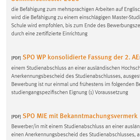
Anbieter:
Google Ireland Limited
die Befähigung zum mehrsprachigen Arbeiten auf Englisc
wird die Befähigung zu einem einschlägigen Master-Studiu
Zweck:
Conversion-Tracking
Schule wird empfohlen, bis zum Ende des
Bewerbungsze
Cookie Laufzeit:
3 Monate
durch eine zertifizierte Einrichtung
Facebook Pixel
SPO WP konsolidierte Fassung der 2. A
[PDF]
Name:
_fbp
einem Studienabschluss an einer ausländischen Hochsc
Anbieter:
Facebook
Anerkennungsbescheid des Studienabschlusses, ausgestellt d
Bewerbung ist nur einmal und frühestens im folgenden
B
Zweck:
Conversion-Tracking
studiengangspezifischen Eignung (1) Voraussetzung
Cookie Laufzeit:
3 Monate
SPO MIE mit Bekanntmachungsvermerk
[PDF]
EXTERNE MEDIEN
Bewerber/in mit einem Studienabschluss an einer ausl
Um Inhalte von Videoplattformen und Social Media
einen Anerkennungsbescheid des Studienabschlusses, ausges
Plattformen anzeigen zu können, werden von diesen