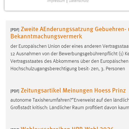
Impressum
|
Datenschutz
NOTWENDIGE COOKIES
Notwendige Cookies ermöglichen grundlegende
Funktionen und sind für die einwandfreie Funktion der
Zweite AEnderungssatzung Gebuehren- u
Website erforderlich.
[PDF]
Bekanntmachungsvermerk
Einverständnis
der Europäischen Union oder eines anderen Vertragsst
12 Ausnahmen von der Bewerbungsgebührenpflicht (1) Ke
Name:
cookie_consent
Vertragsstaates des Abkommens über den Europäische
Zweck:
Dieser Cookie speichert die
Hochschulzugangsberechtigung besit- zen, 3. Personen
ausgewählten Einverständnis-Optionen
des Benutzers
Zeitungsartikel Meinungen Hoess Prinz
Cookie Laufzeit:
1 Jahr
[PDF]
autonome Taxisherumfahren?“Erverweist auf den ländli
Performance
Großstadt kritisch: Ländlicher
Raum
profitiert davon kaum
Name:
staticfilecache
Wahlausschreiben HPR-Wahl 2026
Zweck:
Für performante Seitenauslieferung wird