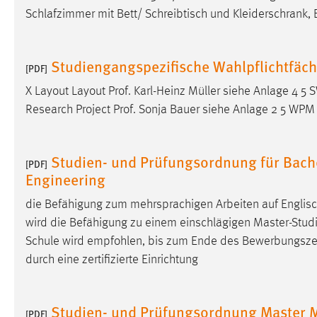
Schlafzimmer mit Bett/ Schreibtisch und Kleiderschrank,
Cookie Laufzeit:
MibewSessionID, mibew-chat-frame-
style-5e9dbeb1811c0446 =
Sitzungslaufzeit, mibew_locale = 3
Studiengangspezifische Wahlpflichtfäch
Jahre, MIBEW_UserID = 1 Jahr
[PDF]
X Layout Layout Prof. Karl-Heinz Müller siehe Anlage 
Login
Research Project Prof. Sonja Bauer siehe Anlage 2 5 WPM
Name:
fe_user, be_user, be_lastLoginProvider
Studien- und Prüfungsordnung für Bache
Zweck:
Dieser Cookie ist notwendig um sich an
[PDF]
der Website einloggen zu können.
Engineering
Cookie Laufzeit:
24 Stunden
die Befähigung zum mehrsprachigen Arbeiten auf Englisc
wird die Befähigung zu einem einschlägigen Master-Studiu
Schule wird empfohlen, bis zum Ende des
Bewerbungsze
STATISTIK
durch eine zertifizierte Einrichtung
Statistik Cookies erfassen Informationen anonym.
Diese Informationen helfen uns zu verstehen, wie
Studien- und Prüfungsordnung Master 
unsere Besucher unsere Website nutzen.
[PDF]