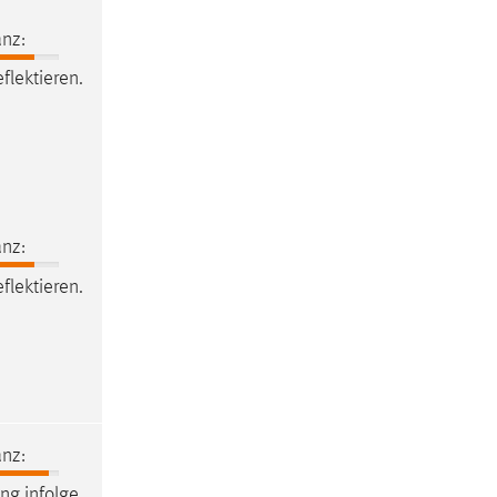
nz:
flektieren.
nz:
flektieren.
nz:
ng infolge