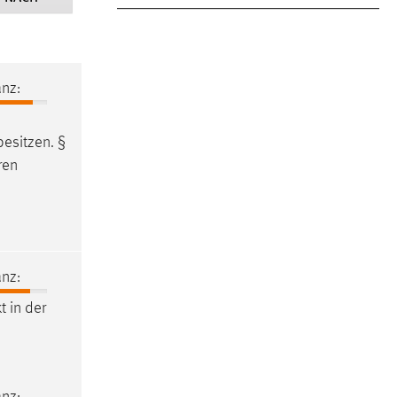
nz:
esitzen. §
ren
nz:
t in der
nz: