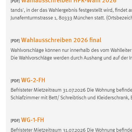
[PDF]
in diesem Cookie gespeichert, ob man
tands', in der das Wahlergebnis festgestellt wird, findet
eingeloggt ist.
Junafernturmstrasse 1, 80333 München statt. (Ortsbezeic
Sprachpräferenz
Wahlausschreiben 2026 final
Name:
[PDF]
site-language-preference
Wahlvorschläge können nur innerhalb des vom Wahlleiter 
Zweck:
Das Cookie speichert die gewählte
Die Wahlvorschläge werden durch Aushang und auf der In
Sprache der Website.
Cookie Laufzeit:
30 Tage
WG-2-FH
[PDF]
Chat
Befristeter
Mietzeitraum
31.07.2026 Die Wohnung befindet
Name:
Schlafzimmer mit Bett/ Schreibtisch und Kleiderschrank,
MibewSessionID, MIBEW_UserID,
mibew_locale, mibew-chat-frame-style-
5e9dbeb1811c0446
WG-1-FH
[PDF]
Zweck:
Wird benötigt um die Chatfunktion
nutzen zu können.
Befristeter
Mietzeitraum
31.07.2026 Die Wohnung befindet