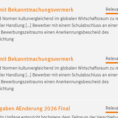
l mit Bekanntmachungsvermerk
Releva
d Normen kulturvergleichend im globalen
Wirtschaftsraum
zu re
eller Handlung [...] Bewerber mit einem Schulabschluss an einer
s
Bewerbungszeitraums
einen Anerkennungsbescheid des
richtung
l mit Bekanntmachungsvermerk
Releva
d Normen kulturvergleichend im globalen
Wirtschaftsraum
zu re
eller Handlung [...] Bewerber mit einem Schulabschluss an einer
s
Bewerbungszeitraums
einen Anerkennungsbescheid des
richtung
ufgaben AEnderung 2026 Final
Releva
ig; ihr Umfang entspricht höchstens dem
Zeitraum
der Verschiebu