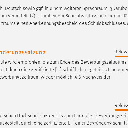
h, Deutsch sowie ggf. in einem weiteren
Sprachraum
. 3Darübe
m vermittelt. (2) [...] mit einem Schulabschluss an einer ausl
itraums
einen Anerkennungsbescheid des Schulabschlusses, a
Enderungssatzung
Releva
hule wird empfohlen, bis zum Ende des
Bewerbungszeitraums
urch eine zertifizierte [...] schriftlich mitgeteilt. 2Eine erne
ewerbungszeitraum
wieder möglich. § 6 Nachweis der
Releva
ändischen Hochschule haben bis zum Ende des
Bewerbungszei
tellt durch eine zertifizierte [...] einer Begründung schriftl