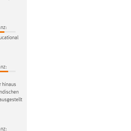
nz:
cational
nz:
r hinaus
ändischen
usgestellt
nz: