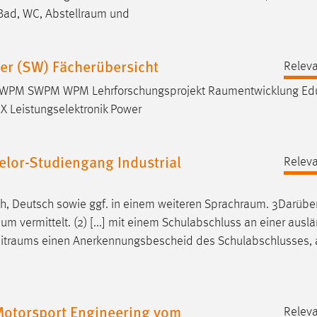
 Bad, WC,
Abstellraum
und
er (SW) Fächerübersicht
Releva
4 5 SWPM SWPM WPM Lehrforschungsprojekt
Raumentwicklung
Edu
 X Leistungselektronik Power
lor-Studiengang Industrial
Releva
h, Deutsch sowie ggf. in einem weiteren
Sprachraum
. 3Darübe
m vermittelt. (2) [...] mit einem Schulabschluss an einer ausl
itraums
einen Anerkennungsbescheid des Schulabschlusses, a
Motorsport Engineering vom
Releva