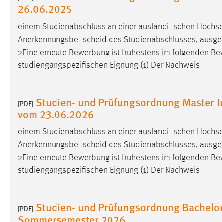
26.06.2025
Matomo
einem Studienabschluss an einer ausländi- schen Hochs
Anerkennungsbe- scheid des Studienabschlusses, ausgestellt
Name:
_pk_ref, _pk_cvar, _pk_id, _pk_ses
2Eine erneute Bewerbung ist frühestens im folgenden
Be
Zweck:
Zugriffsstatistik
studiengangspezifischen Eignung (1) Der Nachweis
Cookie Laufzeit:
Max. 13 Monate
Studien- und Prüfungsordnung Master I
[PDF]
vom 23.06.2026
MARKETING
einem Studienabschluss an einer ausländi- schen Hochs
Marketing Cookies werden von Drittanbietern
Anerkennungsbe- scheid des Studienabschlusses, ausgestellt
verwendet, um personalisierte Werbung anzuzeigen.
2Eine erneute Bewerbung ist frühestens im folgenden
Be
Sie tun dies, indem sie Besucher über Websites
hinweg verfolgen.
studiengangspezifischen Eignung (1) Der Nachweis
Google Ads
Studien- und Prüfungsordnung Bachelor 
[PDF]
Name:
_gcl_au
Sommersemester 2026