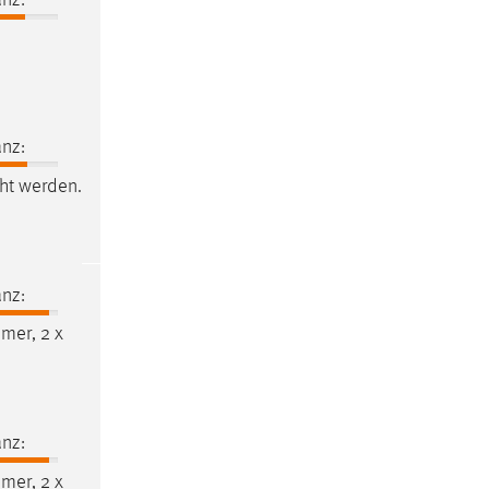
nz:
ht werden.
nz:
mer, 2 x
nz:
mer, 2 x