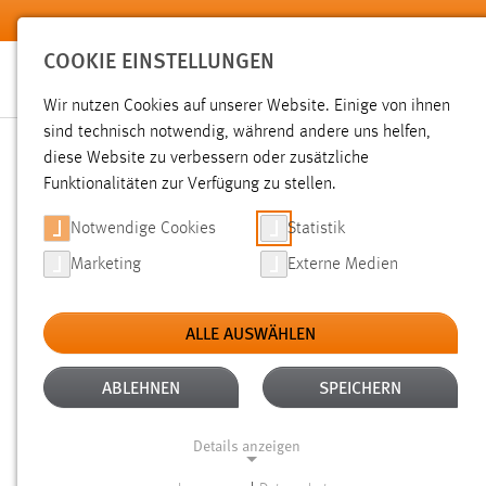
Zum Hauptinhalt springen
COOKIE EINSTELLUNGEN
Wir nutzen Cookies auf unserer Website. Einige von ihnen
sind technisch notwendig, während andere uns helfen,
diese Website zu verbessern oder zusätzliche
SUCHE
Funktionalitäten zur Verfügung zu stellen.
Notwendige Cookies
Statistik
Marketing
Externe Medien
ALLE AUSWÄHLEN
TYP: DATEIEN
ALTER: 1 BIS 6 MONATE
Aktive Filter:
ABLEHNEN
SPEICHERN
Gesucht nach "raum".
Es wurden 78 Ergebnisse gefunden.
Details anzeigen