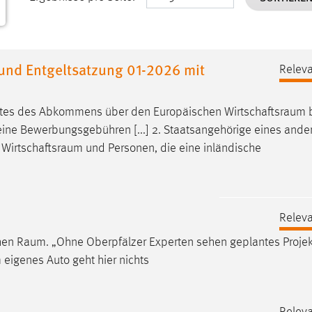
nd Entgeltsatzung 01-2026 mit
Releva
aates des Abkommens über den Europäischen
Wirtschaftsraum
b
ine Bewerbungsgebühren [...] 2. Staatsangehörige eines ande
n
Wirtschaftsraum
und Personen, die eine inländische
Releva
chen
Raum
. „Ohne Oberpfälzer Experten sehen geplantes Projek
 eigenes Auto geht hier nichts
Releva