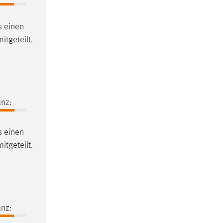
s
einen
itgeteilt.
nz:
s
einen
itgeteilt.
nz: