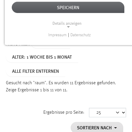
SPEICHERN
Alter
Details anzeigen
SUCHEN
Impressum
|
Datenschutz
NOTWENDIGE COOKIES
TYP: DATEIEN
Aktive Filter:
Notwendige Cookies ermöglichen grundlegende
ALTER: 1 WOCHE BIS 1 MONAT
Funktionen und sind für die einwandfreie Funktion der
Website erforderlich.
ALLE FILTER ENTFERNEN
Einverständnis
Gesucht nach "raum".
Es wurden 11 Ergebnisse gefunden.
Name:
Zeige Ergebnisse 1 bis 11 von 11.
cookie_consent
Zweck:
Ergebnisse pro Seite:
Dieser Cookie speichert die ausgewählten Einverständnis-
Optionen des Benutzers
SORTIEREN NACH
Cookie Laufzeit: