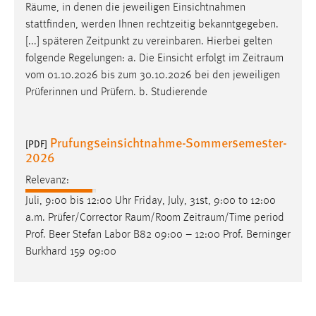
EXTERNE MEDIEN
Räume
, in denen die jeweiligen Einsichtnahmen
stattfinden, werden Ihnen rechtzeitig bekanntgegeben.
Um Inhalte von Videoplattformen und Social Media
[...] späteren Zeitpunkt zu vereinbaren. Hierbei gelten
Plattformen anzeigen zu können, werden von diesen
folgende Regelungen: a. Die Einsicht erfolgt im
Zeitraum
externen Medien Cookies gesetzt.
vom 01.10.2026 bis zum 30.10.2026 bei den jeweiligen
Prüferinnen und Prüfern. b. Studierende
YouTube
Vimeo
Prufungseinsichtnahme-Sommersemester-
[PDF]
2026
Relevanz:
Juli, 9:00 bis 12:00 Uhr Friday, July, 31st, 9:00 to 12:00
a.m. Prüfer/Corrector
Raum/Room
Zeitraum/Time
period
Prof. Beer Stefan Labor B82 09:00 – 12:00 Prof. Berninger
Burkhard 159 09:00