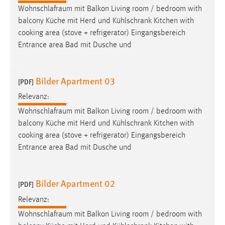
Wohnschlafraum
mit Balkon Living room / bedroom with
Cookie Laufzeit:
balcony Küche mit Herd und Kühlschrank Kitchen with
Max. 13 Monate
cooking area (stove + refrigerator) Eingangsbereich
Entrance area Bad mit Dusche und
MARKETING
Bilder Apartment 03
[PDF]
Marketing Cookies werden von Drittanbietern
verwendet, um personalisierte Werbung anzuzeigen.
Relevanz:
Sie tun dies, indem sie Besucher über Websites
Wohnschlafraum
mit Balkon Living room / bedroom with
hinweg verfolgen.
balcony Küche mit Herd und Kühlschrank Kitchen with
cooking area (stove + refrigerator) Eingangsbereich
Google Ads
Entrance area Bad mit Dusche und
Name:
_gcl_au
Bilder Apartment 02
[PDF]
Anbieter:
Relevanz:
Google Ireland Limited
Wohnschlafraum
mit Balkon Living room / bedroom with
Zweck: