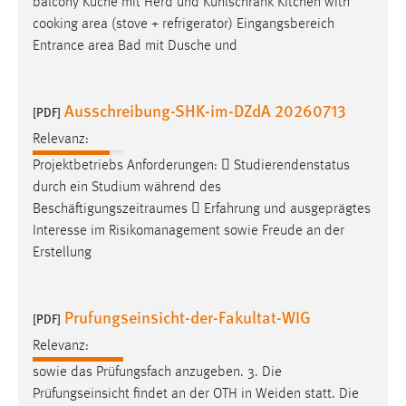
balcony Küche mit Herd und Kühlschrank Kitchen with
Conversion-Tracking
cooking area (stove + refrigerator) Eingangsbereich
Entrance area Bad mit Dusche und
Cookie Laufzeit:
3 Monate
Ausschreibung-SHK-im-DZdA 20260713
[PDF]
Facebook Pixel
Relevanz:
Name:
Projektbetriebs Anforderungen:  Studierendenstatus
_fbp
durch ein Studium während des
Beschäftigungszeitraumes
 Erfahrung und ausgeprägtes
Anbieter:
Interesse im Risikomanagement sowie Freude an der
Facebook
Erstellung
Zweck:
Conversion-Tracking
Prufungseinsicht-der-Fakultat-WIG
[PDF]
Cookie Laufzeit:
3 Monate
Relevanz:
sowie das Prüfungsfach anzugeben. 3. Die
Prüfungseinsicht findet an der OTH in Weiden statt. Die