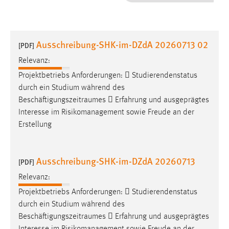
1 Jahr
Performance
Ausschreibung-SHK-im-DZdA 20260713 02
[PDF]
Name:
Relevanz:
staticfilecache
Projektbetriebs Anforderungen:  Studierendenstatus
durch ein Studium während des
Zweck:
Beschäftigungszeitraumes
 Erfahrung und ausgeprägtes
Für performante Seitenauslieferung wird in diesem Cookie
gespeichert, ob man eingeloggt ist.
Interesse im Risikomanagement sowie Freude an der
Erstellung
Sprachpräferenz
Ausschreibung-SHK-im-DZdA 20260713
Name:
[PDF]
site-language-preference
Relevanz:
Zweck:
Projektbetriebs Anforderungen:  Studierendenstatus
Das Cookie speichert die gewählte Sprache der Website.
durch ein Studium während des
Beschäftigungszeitraumes
 Erfahrung und ausgeprägtes
Cookie Laufzeit: