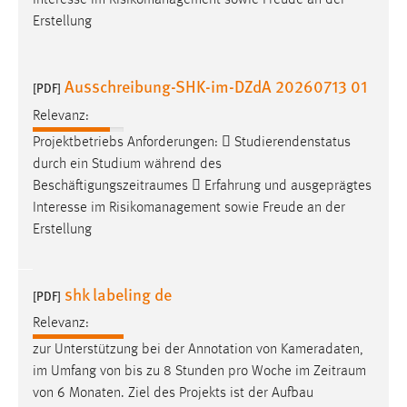
Interesse im Risikomanagement sowie Freude an der
30 Tage
Erstellung
Chat
Ausschreibung-SHK-im-DZdA 20260713 01
[PDF]
Name:
MibewSessionID, MIBEW_UserID, mibew_locale, mibew-
Relevanz:
chat-frame-style-5e9dbeb1811c0446
Projektbetriebs Anforderungen:  Studierendenstatus
durch ein Studium während des
Zweck:
Beschäftigungszeitraumes
 Erfahrung und ausgeprägtes
Wird benötigt um die Chatfunktion nutzen zu können.
Interesse im Risikomanagement sowie Freude an der
Cookie Laufzeit:
Erstellung
MibewSessionID, mibew-chat-frame-style-
5e9dbeb1811c0446 = Sitzungslaufzeit, mibew_locale = 3
Jahre, MIBEW_UserID = 1 Jahr
shk labeling de
[PDF]
Relevanz:
Login
zur Unterstützung bei der Annotation von Kameradaten,
Name:
im Umfang von bis zu 8 Stunden pro Woche im
Zeitraum
fe_user, be_user, be_lastLoginProvider
von 6 Monaten. Ziel des Projekts ist der Aufbau