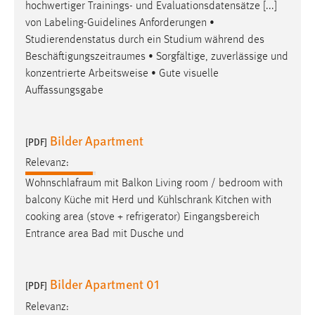
hochwertiger Trainings- und Evaluationsdatensätze [...]
Zweck:
von Labeling-Guidelines Anforderungen •
Dieser Cookie ist notwendig um sich an der Website
Studierendenstatus durch ein Studium während des
einloggen zu können.
Beschäftigungszeitraumes
• Sorgfältige, zuverlässige und
Cookie Laufzeit:
konzentrierte Arbeitsweise • Gute visuelle
24 Stunden
Auffassungsgabe
Bilder Apartment
STATISTIK
[PDF]
Statistik Cookies erfassen Informationen anonym.
Relevanz:
Diese Informationen helfen uns zu verstehen, wie
Wohnschlafraum
mit Balkon Living room / bedroom with
unsere Besucher unsere Website nutzen.
balcony Küche mit Herd und Kühlschrank Kitchen with
cooking area (stove + refrigerator) Eingangsbereich
Matomo
Entrance area Bad mit Dusche und
Name:
_pk_ref, _pk_cvar, _pk_id, _pk_ses
Bilder Apartment 01
[PDF]
Zweck:
Relevanz:
Zugriffsstatistik