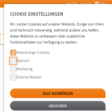
Zum Hauptinhalt springen
MyOTH
Kontakt
DE
COOKIE EINSTELLUNGEN
SUCHE
Wir nutzen Cookies auf unserer Website. Einige von ihnen
sind technisch notwendig, während andere uns helfen,
diese Website zu verbessern oder zusätzliche
JETZT BEWERBEN
Funktionalitäten zur Verfügung zu stellen.
Notwendige Cookies
SUCHE
Statistik
Marketing
FILTER
Externe Medien
Typ
ALLE AUSWÄHLEN
Erstellungsdatum
ABLEHNEN