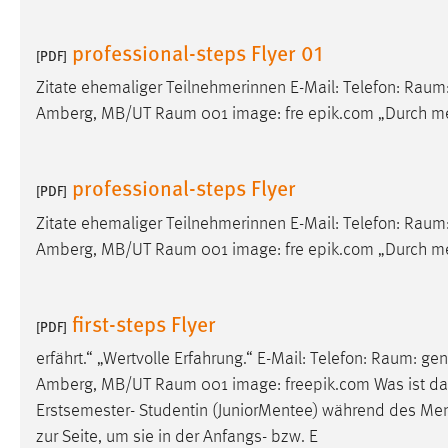
in diesem Cookie gespeichert, ob man
eingeloggt ist.
professional-steps Flyer 01
[PDF]
Zitate ehemaliger Teilnehmerinnen E-Mail: Telefon:
Raum
Sprachpräferenz
Amberg, MB/UT
Raum
001 image: fre epik.com „Durch m
Name:
site-language-preference
Zweck:
Das Cookie speichert die gewählte
professional-steps Flyer
[PDF]
Sprache der Website.
Zitate ehemaliger Teilnehmerinnen E-Mail: Telefon:
Raum
Cookie Laufzeit:
30 Tage
Amberg, MB/UT
Raum
001 image: fre epik.com „Durch m
Chat
first-steps Flyer
[PDF]
Name:
MibewSessionID, MIBEW_UserID,
mibew_locale, mibew-chat-frame-style-
erfährt.“ „Wertvolle Erfahrung.“ E-Mail: Telefon:
Raum
: ge
5e9dbeb1811c0446
Amberg, MB/UT
Raum
001 image: freepik.com Was ist da
Erstsemester- Studentin (JuniorMentee) während des Me
Zweck:
Wird benötigt um die Chatfunktion
nutzen zu können.
zur Seite, um sie in der Anfangs- bzw. E