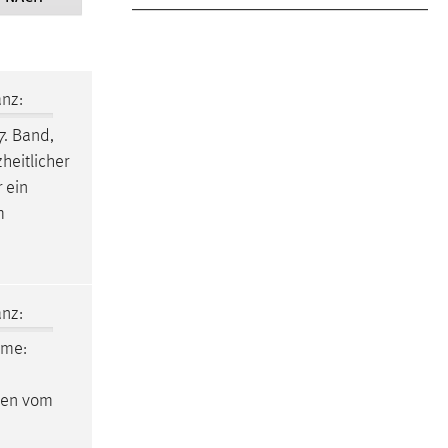
nz:
7. Band,
heitlicher
 ein
m
nz:
ume
:
en vom