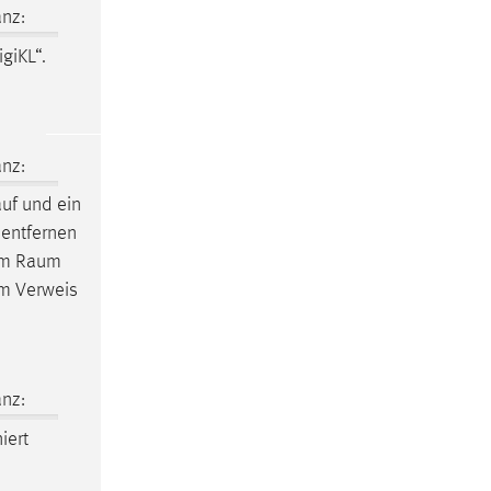
nz:
giKL“.
nz:
uf und ein
entfernen
im
Raum
um Verweis
nz:
iert