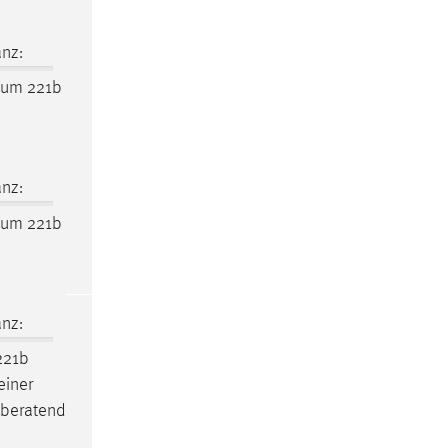
nz:
aum
221b
nz:
aum
221b
nz:
21b
einer
) beratend