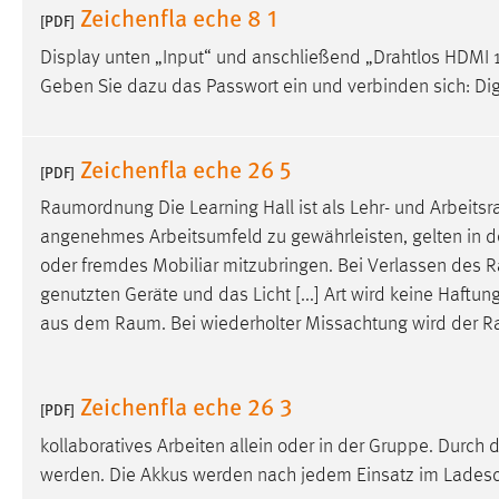
Zeichenfla eche 8 1
[PDF]
Display unten „Input“ und anschließend „Drahtlos HDMI 1
Geben Sie dazu das Passwort ein und verbinden sich: Di
Zeichenfla eche 26 5
[PDF]
Raumordnung
Die Learning Hall ist als Lehr- und
Arbeits
angenehmes Arbeitsumfeld zu gewährleisten, gelten in
oder fremdes Mobiliar mitzubringen. Bei Verlassen des
R
genutzten Geräte und das Licht [...] Art wird keine Haf
aus dem
Raum
. Bei wiederholter Missachtung wird der
R
Zeichenfla eche 26 3
[PDF]
kollaboratives Arbeiten allein oder in der Gruppe. Durch
werden. Die Akkus werden nach jedem Einsatz im Lades