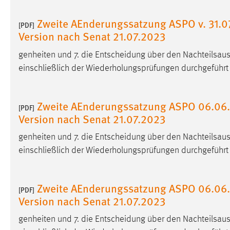
Zweite AEnderungssatzung ASPO v. 31.07
Matomo
[PDF]
Version nach Senat 21.07.2023
Name:
_pk_ref, _pk_cvar, _pk_id, _pk_ses
genheiten und 7. die Entscheidung über den Nachteilsaus
Zweck:
Zugriffsstatistik
einschließlich der Wiederholungsprüfungen durchgeführ
Cookie Laufzeit:
Max. 13 Monate
Zweite AEnderungssatzung ASPO 06.06.2
[PDF]
Version nach Senat 21.07.2023
MARKETING
genheiten und 7. die Entscheidung über den Nachteilsaus
Marketing Cookies werden von Drittanbietern
einschließlich der Wiederholungsprüfungen durchgeführ
verwendet, um personalisierte Werbung anzuzeigen.
Sie tun dies, indem sie Besucher über Websites
hinweg verfolgen.
Zweite AEnderungssatzung ASPO 06.06.2
[PDF]
Version nach Senat 21.07.2023
Google Ads
genheiten und 7. die Entscheidung über den Nachteilsaus
Name:
_gcl_au