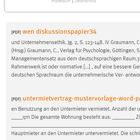
Impressum
|
Datenschutz
NOTWENDIGE COOKIES
Notwendige Cookies ermöglichen grundlegende
Funktionen und sind für die einwandfreie Funktion der
wen diskussionspapier34
Website erforderlich.
[PDF]
und Unternehmensethik. Jg. 2, S. 123-148. IV
Graumann
, 
Einverständnis
(Hrsg:)
Graumann
, C., Verlag für Psychologie, Göttingen
Managementansatz aus dem deutschsprachigen
Raum.3
Name:
cookie_consent
Rahmenwerk ist oder normative [...] , auf eine bessere G
Zweck:
Dieser Cookie speichert die
deutschen
Sprachraum
die unternehmerische Ver- antwort
ausgewählten Einverständnis-Optionen
des Benutzers
Cookie Laufzeit:
untermietvertrag-mustervorlage-word-p
1 Jahr
[PDF]
en Benutzung an den Untermieter vermietet. Anzahl der 
Performance
____qm Die gesamte Wohnung besteht aus: ________ Zim
______________________________________________
Name:
staticfilecache
Hauptmieter an den Untermieter untervermietet. Die schr
Zweck:
Für performante Seitenauslieferung wird