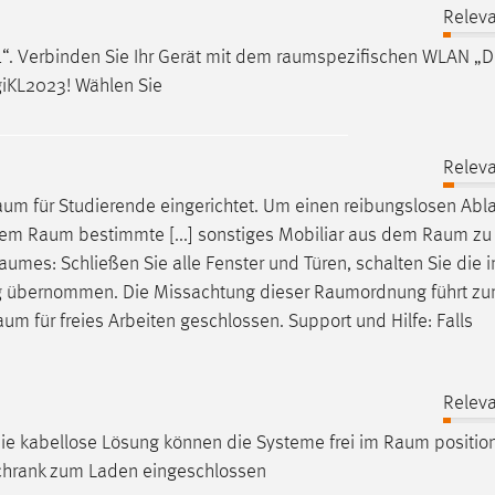
Releva
“. Verbinden Sie Ihr Gerät mit dem
raumspezifischen
WLAN „Di
giKL2023! Wählen Sie
Releva
raum
für Studierende eingerichtet. Um einen reibungslosen Abla
 dem
Raum
bestimmte [...] sonstiges Mobiliar aus dem
Raum
zu 
aumes
: Schließen Sie alle Fenster und Türen, schalten Sie die 
tung übernommen. Die Missachtung dieser
Raumordnung
führt z
aum
für freies Arbeiten geschlossen. Support und Hilfe: Falls
Releva
 die kabellose Lösung können die Systeme frei im
Raum
position
chrank zum Laden eingeschlossen