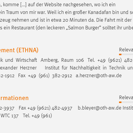
a, komme [...] auf der Website nachgesehen, wo ich ein
ein
Traum
von mir war. Weil ich ein großer Kanadafan bin und 
ugzeug nehmen und ist in etwa 20 Minuten da. Die Fahrt mit de
’s ein Restaurant (den leckeren „Salmon Burger“ solltet ihr unb
gement (ETHNA)
Releva
nik und Wirtschaft Amberg,
Raum
106 Tel. +49 (9621) 482
exander Herzner Institut für Nachhaltigkeit in Technik u
2-­1912 Fax +49 (961) 382-­2912 a.herzner@oth-­aw.de
formationen
Releva
2-3937 Fax +49 (9621) 482-4937 b.bleyer@oth-aw.de Institu
WTC 137 Tel. +49 (961)