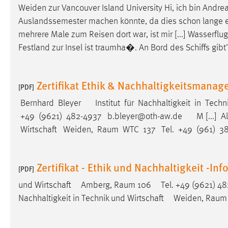
Weiden zur Vancouver Island University Hi, ich bin Andre
externen Medien Cookies gesetzt.
Auslandssemester machen könnte, da dies schon lange 
YouTube
mehrere Male zum Reisen dort war, ist mir [...] Wasserfl
Festland zur Insel ist
traumha
�. An Bord des Schiffs gibt
Vimeo
Zertifikat Ethik & Nachhaltigkeitsmana
[PDF]
Bernhard Bleyer Institut für Nachhaltigkeit in Tech
+49 (9621) 482-­4937 b.bleyer@oth-­aw.de M [...] Al
Wirtschaft Weiden,
Raum
WTC 137 Tel. +49 (961) 38
Zertifikat - Ethik und Nachhaltigkeit -In
[PDF]
und Wirtschaft Amberg,
Raum
106 Tel. +49 (9621) 48
Nachhaltigkeit in Technik und Wirtschaft Weiden,
Raum