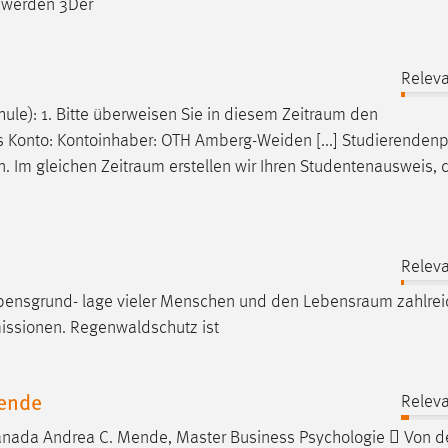
t werden 3Der
Releva
ule): 1. Bitte überweisen Sie in diesem
Zeitraum
den
s Konto: Kontoinhaber: OTH Amberg-Weiden [...] Studierendenp
n. Im gleichen
Zeitraum
erstellen wir Ihren Studentenausweis, 
Releva
Lebensgrund- lage vieler Menschen und den
Lebensraum
zahlrei
issionen. Regenwaldschutz ist
Mende
Releva
Kanada Andrea C. Mende, Master Business Psychologie  Von d