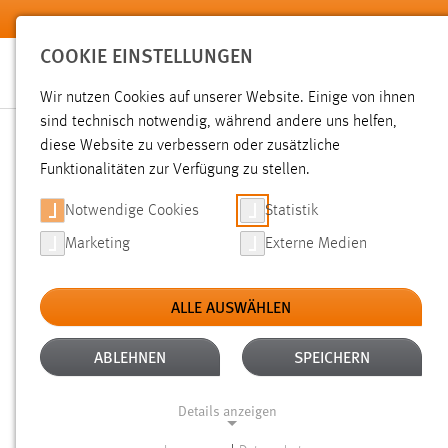
Zum Hauptinhalt springen
COOKIE EINSTELLUNGEN
Wir nutzen Cookies auf unserer Website. Einige von ihnen
sind technisch notwendig, während andere uns helfen,
diese Website zu verbessern oder zusätzliche
SUCHE
Funktionalitäten zur Verfügung zu stellen.
Notwendige Cookies
Statistik
Marketing
Externe Medien
ALLE AUSWÄHLEN
TYP: DATEIEN
ALTER: ÜBER EIN JAHR
Aktive Filter:
ABLEHNEN
SPEICHERN
Gesucht nach "raum".
Es wurden 498 Ergebnisse gefunden
Details anzeigen