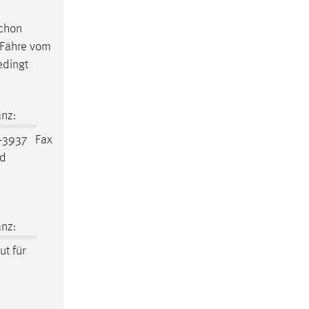
schon
r Fähre vom
edingt
nz:
-­3937 Fax
nd
nz:
t für