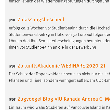
einschließlich der Wiederholungsprüfungen durchgeführ
Anbieter:
Google Ireland Limited
Zweck:
Conversion-Tracking
Zulassungsbescheid
[PDF]
Cookie Laufzeit:
3 Monate
erfolgt ca. 2 Wochen vor Studienbeginn durch die Hochsch
Studentenwerksbeitrag in Höhe von 52 Euro auf folgende
Facebook Pixel
können dort Ihre Semesterbescheinigungen herunterlade
Ihnen vor Studienbeginn an die in der Bewerbung
Name:
_fbp
Anbieter:
Facebook
ZukunftsAkademie WEBINARE 2020-21
[PDF]
Zweck:
Conversion-Tracking
Der Schutz der Tropenwälder sichert also nicht nur die 
Cookie Laufzeit:
3 Monate
Pflanzen und Tiere, sondern verringert außerdem CO2-Em
EXTERNE MEDIEN
Zugvoegel Blog VIU Kanada Andrea C. 
[PDF]
Um Inhalte von Videoplattformen und Social Media
Ein
Traum
wird wahr: Studieren auf Vancouver Island in 
Plattformen anzeigen zu können, werden von diesen