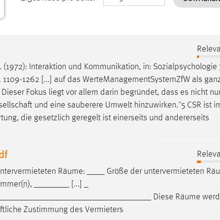
Releva
C. (1972): Interaktion und Kommunikation, in: Sozialpsychologie 
, S. 1109-1262 [...] auf das WerteManagementSystemZfW als ganz
Dieser Fokus liegt vor allem darin begründet, dass es nicht nur
esellschaft und eine sauberere Umwelt hinzuwirken."5 CSR ist i
ung, die gesetzlich geregelt ist einerseits und andererseits
df
Releva
untervermieteten
Räume
: ____ Größe der untervermieteten
Rä
mer(n), ________ [...] _
__________________________________ Diese
Räume
werd
iftliche Zustimmung des Vermieters