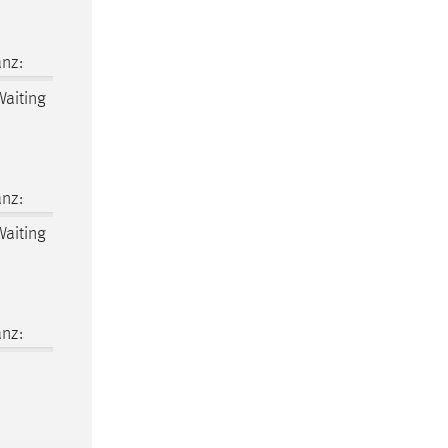
nz:
Waiting
nz:
Waiting
nz: