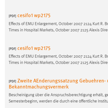
Cookie Laufzeit:
MibewSessionID, mibew-chat-frame-
style-5e9dbeb1811c0446 =
cesifo1 wp2175
[PDF]
Sitzungslaufzeit, mibew_locale = 3
Jahre, MIBEW_UserID = 1 Jahr
Effects of EMU Enlargement, October 2007 2124 Kurt R. Br
Times in Hospital Markets, October 2007 2125 Alexis Direr
Login
Name:
fe_user, be_user, be_lastLoginProvider
cesifo1 wp2175
[PDF]
Zweck:
Dieser Cookie ist notwendig um sich an
Effects of EMU Enlargement, October 2007 2124 Kurt R. Br
der Website einloggen zu können.
Times in Hospital Markets, October 2007 2125 Alexis Direr
Cookie Laufzeit:
24 Stunden
Zweite AEnderungssatzung Gebuehren- u
[PDF]
Bekanntmachungsvermerk
STATISTIK
Bescheinigung über die Anspruchsberechtigung erhält, gew
Statistik Cookies erfassen Informationen anonym.
Diese Informationen helfen uns zu verstehen, wie
Semesterbeginn, werden die durch eine öffentliche Instit
unsere Besucher unsere Website nutzen.