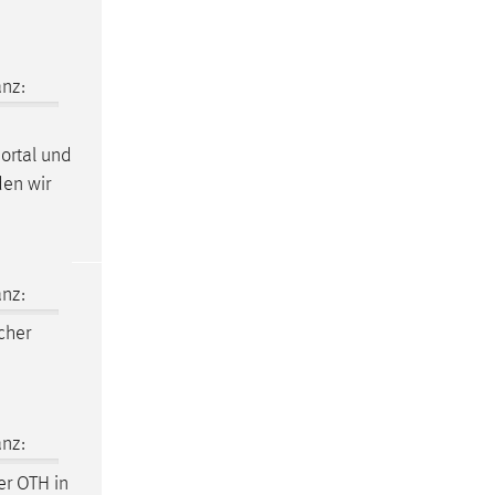
nz:
ortal und
den wir
nz:
cher
nz:
er OTH in