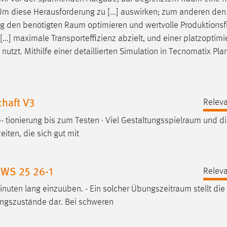
n. Um diese Herausforderung zu [...] auswirken; zum anderen den
ung den benötigten
Raum
optimieren und wertvolle Produktionsf
...] maximale Transporteffizienz abzielt, und einer platzoptimi
utzt. Mithilfe einer detaillierten Simulation in Tecnomatix Pla
haft V3
Releva
- tionierung bis zum Testen · Viel
Gestaltungsspielraum
und di
eiten, die sich gut mit
 WS 25 26-1
Releva
nuten lang einzuüben. - Ein solcher
Übungszeitraum
stellt die
ungszustände dar. Bei schweren