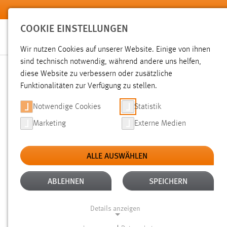
Zum Hauptinhalt springen
COOKIE EINSTELLUNGEN
Wir nutzen Cookies auf unserer Website. Einige von ihnen
sind technisch notwendig, während andere uns helfen,
diese Website zu verbessern oder zusätzliche
SUCHE
Funktionalitäten zur Verfügung zu stellen.
Notwendige Cookies
Statistik
Marketing
Externe Medien
ALLE AUSWÄHLEN
TYP: DATEIEN
ALTER: 6 MONATE BIS 1 
Aktive Filter:
ABLEHNEN
SPEICHERN
Gesucht nach "raum".
Es wurden 59 Ergebnisse gefunden.
Details anzeigen