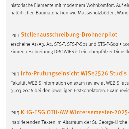
historische Elemente mit modernem Wohnkomfort. Auf ein
externen Medien Cookies gesetzt.
natürl ichen Baumaterial ien wie Massivholzböden, Wa
YouTube
Stellenausschreibung-Drohnenpilot
[PDF]
Vimeo
erscheine A1/A3, A2, STS-T, STS-P-S01 und STS-P-S02 • 1
Firmenbeschreibung DROWIES ist ein oberpfälzer Dienstle
Info-Prufungseinsicht WiSe2526 Studis
[PDF]
Fakultät WEBIS Information on exam review at WEBIS facul
31.03.2026 bei den jeweiligen Erstkorrektoren. Exam revie
KHG-ESG OTH-AW Wintersemester-2025-
[PDF]
inspirierenden Texten im
Altarraum
der St. Georgs-Kirche