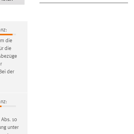
nz:
m die
ür die
gsbezüge
r
Bei der
nz:
 Abs. 10
ung unter