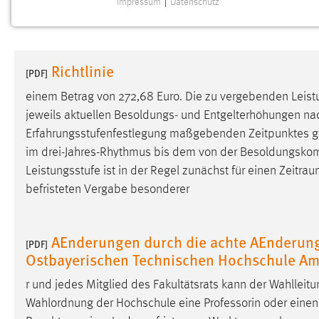
Impressum
|
Datenschutz
NOTWENDIGE COOKIES
Notwendige Cookies ermöglichen grundlegende
Funktionen und sind für die einwandfreie Funktion der
Richtlinie
Website erforderlich.
[PDF]
einem Betrag von 272,68 Euro. Die zu vergebenden Leist
Einverständnis
jeweils aktuellen Besoldungs- und Entgelterhöhungen nach
Erfahrungsstufenfestlegung maßgebenden Zeitpunktes g
Name:
cookie_consent
im drei-Jahres-Rhythmus bis dem von der Besoldungskomm
Zweck:
Dieser Cookie speichert die
Leistungsstufe ist in der Regel zunächst für einen
Zeitrau
ausgewählten Einverständnis-Optionen
befristeten Vergabe besonderer
des Benutzers
Cookie Laufzeit:
1 Jahr
AEnderungen durch die achte AEnderun
[PDF]
Ostbayerischen Technischen Hochschule A
Performance
r und jedes Mitglied des Fakultätsrats kann der Wahlleit
Name:
staticfilecache
Wahlordnung der Hochschule eine Professorin oder einen Pr
Zweck:
Für performante Seitenauslieferung wird