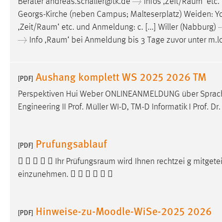
Berater andreas.schaller@tk.de → Infos ‚
Zeit/Raum
‘ etc
Georgs-Kirche (neben Campus; Malteserplatz) Weiden: Yo
‚
Zeit/Raum
‘ etc. und Anmeldung: c. [...] Willer (Nabburg
→ Info ‚
Raum
‘ bei Anmeldung bis 3 Tage zuvor unter m.
Aushang komplett WS 2025 2026 TM
[PDF]
Perspektiven Hui Weber ONLINEANMELDUNG über Sprache
Engineering II Prof. Müller WI-D, TM-D Informatik I Prof. Dr
Prufungsablauf
[PDF]
     Ihr
Prüfungsraum
wird Ihnen rechtzei g mitgetei
einzunehmen.      
Hinweise-zu-Moodle-WiSe-2025 2026
[PDF]