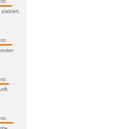
nz:
m
platziert,
nz:
konnten
nz:
nft:
nz:
hohe