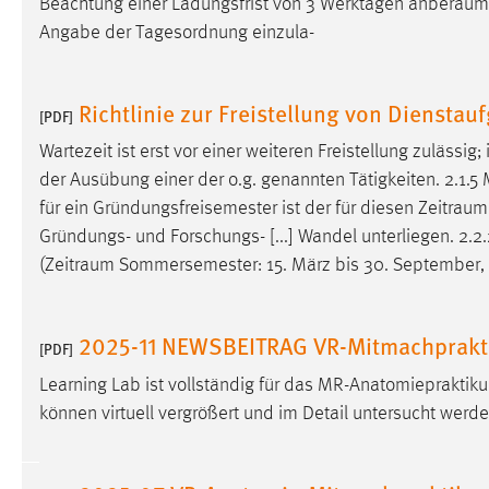
Beachtung einer Ladungsfrist von 3 Werktagen
anberaum
in diesem Cookie gespeichert, ob man
Angabe der Tagesordnung einzula-
eingeloggt ist.
Sprachpräferenz
Richtlinie zur Freistellung von Diensta
[PDF]
Name:
site-language-preference
Wartezeit ist erst vor einer weiteren Freistellung zuläss
der Ausübung einer der o.g. genannten Tätigkeiten. 2.1.5 
Zweck:
Das Cookie speichert die gewählte
für ein Gründungsfreisemester ist der für diesen
Zeitraum
Sprache der Website.
Gründungs- und Forschungs- [...] Wandel unterliegen. 2.2.2
Cookie Laufzeit:
30 Tage
(
Zeitraum
Sommersemester: 15. März bis 30. September, Wi
Chat
2025-11 NEWSBEITRAG VR-Mitmachprakti
[PDF]
Name:
MibewSessionID, MIBEW_UserID,
Learning Lab ist vollständig für das MR-Anatomiepraktik
mibew_locale, mibew-chat-frame-style-
5e9dbeb1811c0446
können virtuell vergrößert und im Detail untersucht werden
Zweck:
Wird benötigt um die Chatfunktion
nutzen zu können.