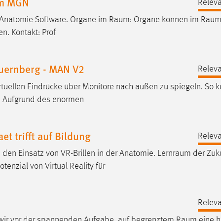
um MGN
Releva
r Anatomie-Software. Organe im
Raum
: Organe können im
Rau
en. Kontakt: Prof
uernberg - MAN V2
Releva
rtuellen Eindrücke über Monitore nach außen zu spiegeln. So 
 Aufgrund des enormen
t trifft auf Bildung
Releva
en Einsatz von VR-Brillen in der Anatomie.
Lernraum
der Zuku
nzial von Virtual Reality für
Releva
n wir vor der spannenden Aufgabe, auf begrenztem
Raum
eine 