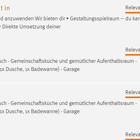
t in
Releva
ld anzuwenden Wir bieten dir •
Gestaltungsspielraum
– du kan
• Direkte Umsetzung deiner
Releva
tisch - Gemeinschaftsküche und gemütlicher
Aufenthaltsraum
-
(1x Dusche, 1x Badewanne) - Garage
Releva
tisch - Gemeinschaftsküche und gemütlicher
Aufenthaltsraum
-
(1x Dusche, 1x Badewanne) - Garage
Releva