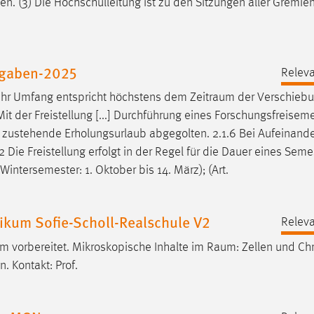
en
. (3) Die Hochschulleitung ist zu den Sitzungen aller Gremie
ufgaben-2025
Releva
ig; ihr Umfang entspricht höchstens dem
Zeitraum
der Verschiebu
Mit der Freistellung [...] Durchführung eines Forschungsfreisem
zustehende Erholungsurlaub abgegolten. 2.1.6 Bei Aufeinande
 Die Freistellung erfolgt in der Regel für die Dauer eines Seme
ntersemester: 1. Oktober bis 14. März); (Art.
kum Sofie-Scholl-Realschule V2
Releva
um vorbereitet. Mikroskopische Inhalte im
Raum
: Zellen und Ch
. Kontakt: Prof.