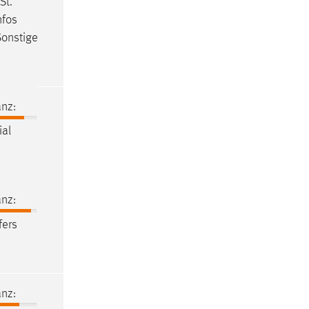
St.
nfos
Sonstige
nz:
ial
nz:
fers
nz: