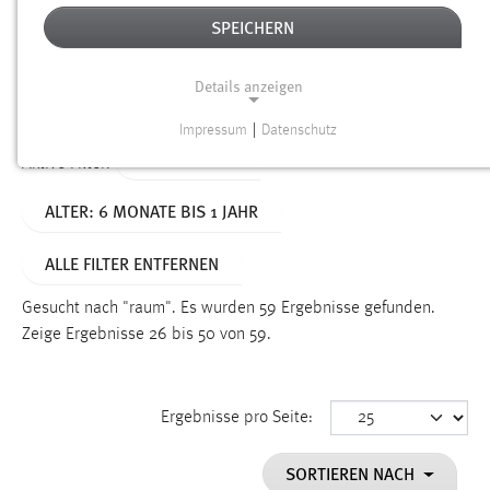
SPEICHERN
Alter
Details anzeigen
SUCHEN
Impressum
|
Datenschutz
NOTWENDIGE COOKIES
TYP: DATEIEN
Aktive Filter:
Notwendige Cookies ermöglichen grundlegende
ALTER: 6 MONATE BIS 1 JAHR
Funktionen und sind für die einwandfreie Funktion der
Website erforderlich.
ALLE FILTER ENTFERNEN
Einverständnis
Gesucht nach "raum".
Es wurden 59 Ergebnisse gefunden.
Name:
Zeige Ergebnisse 26 bis 50 von 59.
cookie_consent
Zweck:
Ergebnisse pro Seite:
Dieser Cookie speichert die ausgewählten Einverständnis-
Optionen des Benutzers
SORTIEREN NACH
Cookie Laufzeit: