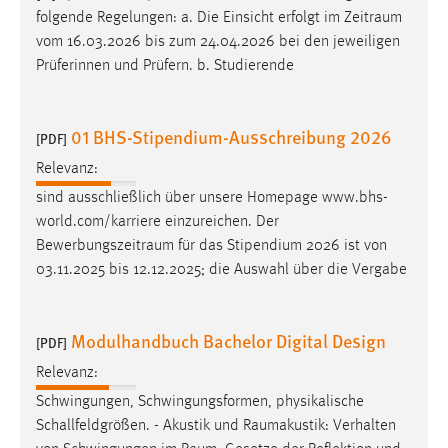
folgende Regelungen: a. Die Einsicht erfolgt im
Zeitraum
Conversion-Tracking
vom 16.03.2026 bis zum 24.04.2026 bei den jeweiligen
Cookie Laufzeit:
Prüferinnen und Prüfern. b. Studierende
3 Monate
01 BHS-Stipendium-Ausschreibung 2026
Facebook Pixel
[PDF]
Relevanz:
Name:
sind ausschließlich über unsere Homepage www.bhs-
_fbp
world.com/karriere einzureichen. Der
Anbieter:
Bewerbungszeitraum
für das Stipendium 2026 ist von
Facebook
03.11.2025 bis 12.12.2025; die Auswahl über die Vergabe
Zweck:
Conversion-Tracking
Modulhandbuch Bachelor Digital Design
[PDF]
Cookie Laufzeit:
Relevanz:
3 Monate
Schwingungen, Schwingungsformen, physikalische
Schallfeldgrößen. - Akustik und
Raumakustik
: Verhalten