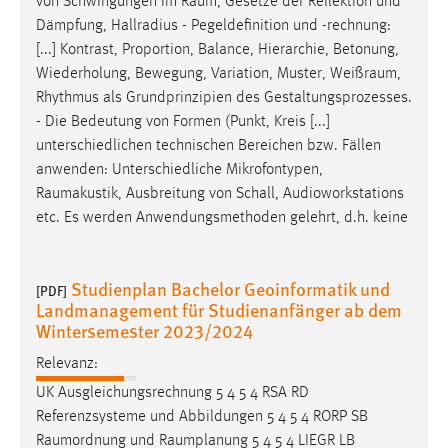
von Schwingungen im
Raum
, Gesetze der Reflektion und
EXTERNE MEDIEN
Dämpfung, Hallradius - Pegeldefinition und -rechnung:
Um Inhalte von Videoplattformen und Social Media
[...] Kontrast, Proportion, Balance, Hierarchie, Betonung,
Plattformen anzeigen zu können, werden von diesen
Wiederholung, Bewegung, Variation, Muster,
Weißraum
,
externen Medien Cookies gesetzt.
Rhythmus als Grundprinzipien des Gestaltungsprozesses.
- Die Bedeutung von Formen (Punkt, Kreis [...]
YouTube
unterschiedlichen technischen Bereichen bzw. Fällen
anwenden: Unterschiedliche Mikrofontypen,
Raumakustik
, Ausbreitung von Schall, Audioworkstations
Vimeo
etc. Es werden Anwendungsmethoden gelehrt, d.h. keine
Studienplan Bachelor Geoinformatik und
[PDF]
Landmanagement für Studienanfänger ab dem
Wintersemester 2023/2024
Relevanz:
UK Ausgleichungsrechnung 5 4 5 4 RSA RD
Referenzsysteme und Abbildungen 5 4 5 4 RORP SB
Raumordnung
und
Raumplanung
5 4 5 4 LIEGR LB