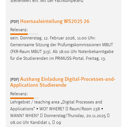
Stellenwert ein. Mit der Fachkompetenz
Zweck:
Dieser Cookie ist notwendig um sich an der Website
einloggen zu können.
Hoersaaleinteilung WS2025 26
[PDF]
Cookie Laufzeit:
Relevanz:
24 Stunden
sein. Donnerstag, 12. Februar 2026, 11:00 Uhr:
Gemeinsame Sitzung der Prüfumgskommissionen MBUT
(
FKR-Raum
MBUT 313). Ab 18:00 Uhr Notenbekanntgabe
STATISTIK
für die Studierenden im PRIMUSS-Portal. Freitag, 13.
Statistik Cookies erfassen Informationen anonym.
Diese Informationen helfen uns zu verstehen, wie
Aushang Einladung Digital-Processes-and-
unsere Besucher unsere Website nutzen.
[PDF]
Applications Studierende
Matomo
Relevanz:
Lehrgebiet / teaching area „Digital Processes and
Name:
Applications“ • WO? WHERE? 
Raum/Room
238 •
_pk_ref, _pk_cvar, _pk_id, _pk_ses
WANN? WHEN?  Donnerstag/Thursday, 20.11.2025 
Zweck:
08.00 Uhr Kandidat 1,  09
Zugriffsstatistik