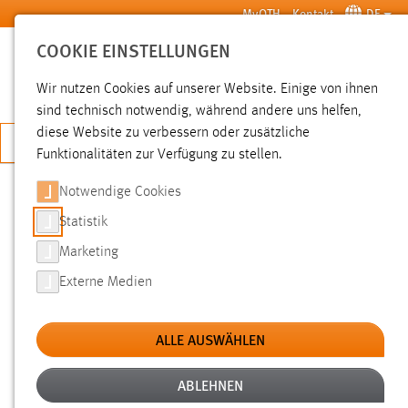
Zum Hauptinhalt springen
MyOTH
Kontakt
DE
COOKIE EINSTELLUNGEN
SUCHE
Wir nutzen Cookies auf unserer Website. Einige von ihnen
sind technisch notwendig, während andere uns helfen,
diese Website zu verbessern oder zusätzliche
JETZT BEWERBEN
Funktionalitäten zur Verfügung zu stellen.
Notwendige Cookies
SUCHE
Statistik
Marketing
FILTER
Externe Medien
Typ
ALLE AUSWÄHLEN
Erstellungsdatum
ABLEHNEN