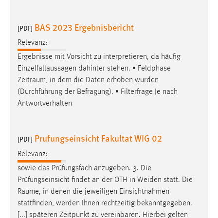
Cookie Laufzeit:
BAS 2023 Ergebnisbericht
[PDF]
Max. 13 Monate
Relevanz:
Ergebnisse mit Vorsicht zu interpretieren, da häufig
MARKETING
Einzelfallaussagen dahinter stehen. • Feldphase
Zeitraum
, in dem die Daten erhoben wurden
Marketing Cookies werden von Drittanbietern
(Durchführung der Befragung). • Filterfrage Je nach
verwendet, um personalisierte Werbung anzuzeigen.
Antwortverhalten
Sie tun dies, indem sie Besucher über Websites
hinweg verfolgen.
Prufungseinsicht Fakultat WIG 02
[PDF]
Google Ads
Relevanz:
Name:
sowie das Prüfungsfach anzugeben. 3. Die
_gcl_au
Prüfungseinsicht findet an der OTH in Weiden statt. Die
Anbieter:
Räume
, in denen die jeweiligen Einsichtnahmen
Google Ireland Limited
stattfinden, werden Ihnen rechtzeitig bekanntgegeben.
[...] späteren Zeitpunkt zu vereinbaren. Hierbei gelten
Zweck: