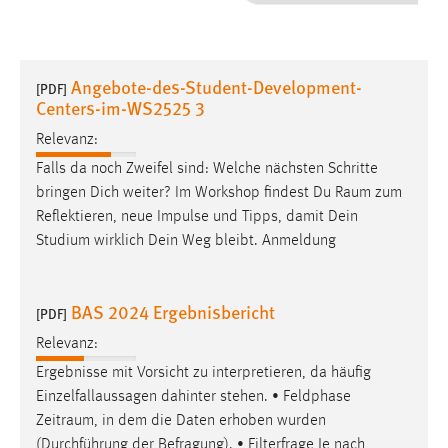
1 Jahr
Performance
Angebote-des-Student-Development-
[PDF]
Centers-im-WS2525 3
Name:
staticfilecache
Relevanz:
Falls da noch Zweifel sind: Welche nächsten Schritte
Zweck:
bringen Dich weiter? Im Workshop findest Du
Raum
zum
Für performante Seitenauslieferung wird in diesem Cookie
Reflektieren, neue Impulse und Tipps, damit Dein
gespeichert, ob man eingeloggt ist.
Studium wirklich Dein Weg bleibt. Anmeldung
Sprachpräferenz
BAS 2024 Ergebnisbericht
[PDF]
Name:
site-language-preference
Relevanz:
Zweck:
Ergebnisse mit Vorsicht zu interpretieren, da häufig
Das Cookie speichert die gewählte Sprache der Website.
Einzelfallaussagen dahinter stehen. • Feldphase
Zeitraum
, in dem die Daten erhoben wurden
Cookie Laufzeit:
(Durchführung der Befragung). • Filterfrage Je nach