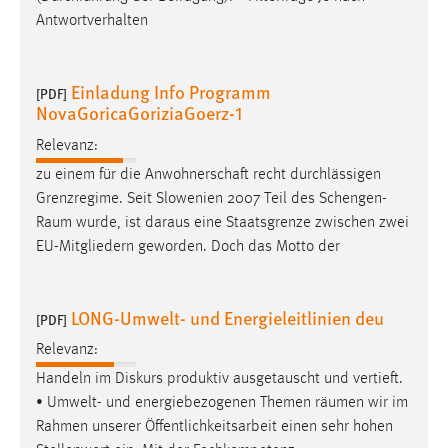
30 Tage
Antwortverhalten
Chat
Einladung Info Programm
[PDF]
Name:
NovaGoricaGoriziaGoerz-1
MibewSessionID, MIBEW_UserID, mibew_locale, mibew-
Relevanz:
chat-frame-style-5e9dbeb1811c0446
zu einem für die Anwohnerschaft recht durchlässigen
Zweck:
Grenzregime. Seit Slowenien 2007 Teil des
Schengen-
Wird benötigt um die Chatfunktion nutzen zu können.
Raum
wurde, ist daraus eine Staatsgrenze zwischen zwei
Cookie Laufzeit:
EU-Mitgliedern geworden. Doch das Motto der
MibewSessionID, mibew-chat-frame-style-
5e9dbeb1811c0446 = Sitzungslaufzeit, mibew_locale = 3
Jahre, MIBEW_UserID = 1 Jahr
LONG-Umwelt- und Energieleitlinien deu
[PDF]
Relevanz:
Login
Handeln im Diskurs produktiv ausgetauscht und vertieft.
• Umwelt- und energiebezogenen Themen
räumen
wir im
Name:
Rahmen unserer Öffentlichkeitsarbeit einen sehr hohen
fe_user, be_user, be_lastLoginProvider