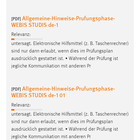
Conversion-Tracking
Allgemeine-Hinweise-Prufungsphase-
Cookie Laufzeit:
[PDF]
WEBIS STUDIS de-1
3 Monate
Relevanz:
Facebook Pixel
untersagt. Elektronische Hilfsmittel (z. B. Taschenrechner)
sind nur dann erlaubt, wenn dies im
Prüfungsplan
Name:
ausdrücklich gestattet ist. • Während der Prüfung ist
_fbp
jegliche Kommunikation mit anderen Pr
Anbieter:
Facebook
Allgemeine-Hinweise-Prufungsphase-
[PDF]
Zweck:
WEBIS STUDIS de-1 01
Conversion-Tracking
Relevanz:
Cookie Laufzeit:
untersagt. Elektronische Hilfsmittel (z. B. Taschenrechner)
3 Monate
sind nur dann erlaubt, wenn dies im
Prüfungsplan
ausdrücklich gestattet ist. • Während der Prüfung ist
jegliche Kommunikation mit anderen Pr