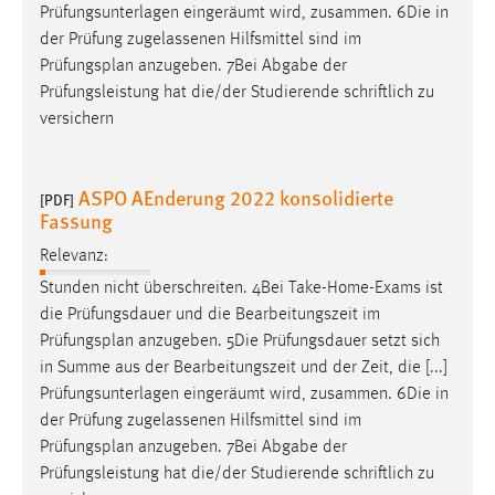
Prüfungsunterlagen eingeräumt wird, zusammen. 6Die in
Zweck:
der Prüfung zugelassenen Hilfsmittel sind im
Dieser Cookie ist notwendig um sich an der Website
Prüfungsplan
anzugeben. 7Bei Abgabe der
einloggen zu können.
Prüfungsleistung hat die/der Studierende schriftlich zu
Cookie Laufzeit:
versichern
24 Stunden
ASPO AEnderung 2022 konsolidierte
[PDF]
Fassung
STATISTIK
Statistik Cookies erfassen Informationen anonym.
Relevanz:
Diese Informationen helfen uns zu verstehen, wie
Stunden nicht überschreiten. 4Bei Take-Home-Exams ist
unsere Besucher unsere Website nutzen.
die Prüfungsdauer und die Bearbeitungszeit im
Prüfungsplan
anzugeben. 5Die Prüfungsdauer setzt sich
Matomo
in Summe aus der Bearbeitungszeit und der Zeit, die [...]
Prüfungsunterlagen eingeräumt wird, zusammen. 6Die in
Name:
der Prüfung zugelassenen Hilfsmittel sind im
_pk_ref, _pk_cvar, _pk_id, _pk_ses
Prüfungsplan
anzugeben. 7Bei Abgabe der
Zweck:
Prüfungsleistung hat die/der Studierende schriftlich zu
Zugriffsstatistik