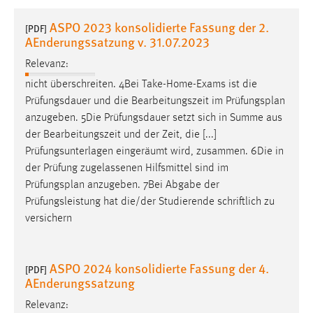
1 Jahr
ASPO 2023 konsolidierte Fassung der 2.
[PDF]
AEnderungssatzung v. 31.07.2023
Performance
Relevanz:
Name:
nicht überschreiten. 4Bei Take-Home-Exams ist die
staticfilecache
Prüfungsdauer und die Bearbeitungszeit im
Prüfungsplan
anzugeben. 5Die Prüfungsdauer setzt sich in Summe aus
Zweck:
der Bearbeitungszeit und der Zeit, die [...]
Für performante Seitenauslieferung wird in diesem Cookie
Prüfungsunterlagen eingeräumt wird, zusammen. 6Die in
gespeichert, ob man eingeloggt ist.
der Prüfung zugelassenen Hilfsmittel sind im
Prüfungsplan
anzugeben. 7Bei Abgabe der
Sprachpräferenz
Prüfungsleistung hat die/der Studierende schriftlich zu
versichern
Name:
site-language-preference
Zweck:
ASPO 2024 konsolidierte Fassung der 4.
[PDF]
Das Cookie speichert die gewählte Sprache der Website.
AEnderungssatzung
Cookie Laufzeit:
Relevanz: