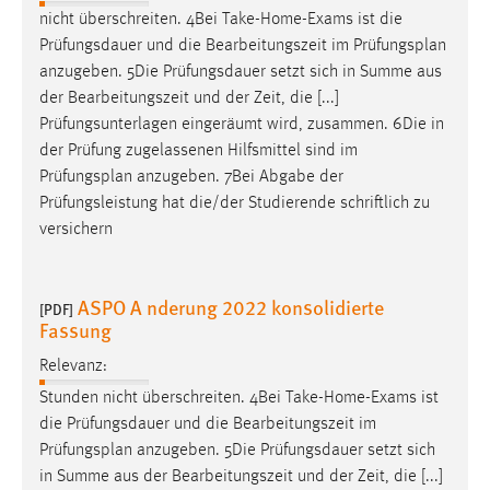
30 Tage
nicht überschreiten. 4Bei Take-Home-Exams ist die
Prüfungsdauer und die Bearbeitungszeit im
Prüfungsplan
Chat
anzugeben. 5Die Prüfungsdauer setzt sich in Summe aus
der Bearbeitungszeit und der Zeit, die [...]
Name:
Prüfungsunterlagen eingeräumt wird, zusammen. 6Die in
MibewSessionID, MIBEW_UserID, mibew_locale, mibew-
der Prüfung zugelassenen Hilfsmittel sind im
chat-frame-style-5e9dbeb1811c0446
Prüfungsplan
anzugeben. 7Bei Abgabe der
Zweck:
Prüfungsleistung hat die/der Studierende schriftlich zu
Wird benötigt um die Chatfunktion nutzen zu können.
versichern
Cookie Laufzeit:
MibewSessionID, mibew-chat-frame-style-
ASPO A nderung 2022 konsolidierte
[PDF]
5e9dbeb1811c0446 = Sitzungslaufzeit, mibew_locale = 3
Fassung
Jahre, MIBEW_UserID = 1 Jahr
Relevanz:
Login
Stunden nicht überschreiten. 4Bei Take-Home-Exams ist
die Prüfungsdauer und die Bearbeitungszeit im
Name:
Prüfungsplan
anzugeben. 5Die Prüfungsdauer setzt sich
fe_user, be_user, be_lastLoginProvider
in Summe aus der Bearbeitungszeit und der Zeit, die [...]