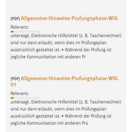
EXTERNE MEDIEN
Um Inhalte von Videoplattformen und Social Media
Allgemeine-Hinweise-Prufungsphase-WIG
[PDF]
Plattformen anzeigen zu können, werden von diesen
externen Medien Cookies gesetzt.
Relevanz:
untersagt. Elektronische Hilfsmittel (z. B. Taschenrechner)
YouTube
sind nur dann erlaubt, wenn dies im
Prüfungsplan
ausdrücklich gestattet ist. • Während der Prüfung ist
jegliche Kommunikation mit anderen Pr
Vimeo
Allgemeine-Hinweise-Prufungsphase-WIG
[PDF]
01
Relevanz:
untersagt. Elektronische Hilfsmittel (z. B. Taschenrechner)
sind nur dann erlaubt, wenn dies im
Prüfungsplan
ausdrücklich gestattet ist. • Während der Prüfung ist
jegliche Kommunikation mit anderen Prü