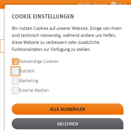
Zum Hauptinhalt springen
MyOTH
Kontakt
DE
COOKIE EINSTELLUNGEN
SUCHE
Wir nutzen Cookies auf unserer Website. Einige von ihnen
sind technisch notwendig, während andere uns helfen,
diese Website zu verbessern oder zusätzliche
JETZT BEWERBEN
Funktionalitäten zur Verfügung zu stellen.
Notwendige Cookies
SUCHE
Statistik
Marketing
FILTER
Externe Medien
Typ
ALLE AUSWÄHLEN
Erstellungsdatum
ABLEHNEN