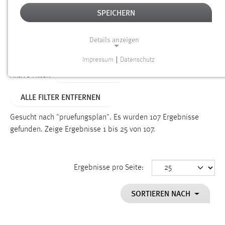
SPEICHERN
Alter
Details anzeigen
SUCHEN
Impressum
|
Datenschutz
NOTWENDIGE COOKIES
TYP: DATEIEN
Aktive Filter:
Notwendige Cookies ermöglichen grundlegende
ALLE FILTER ENTFERNEN
Funktionen und sind für die einwandfreie Funktion der
Website erforderlich.
Gesucht nach "pruefungsplan".
Es wurden 107 Ergebnisse
gefunden.
Zeige Ergebnisse 1 bis 25 von 107.
Einverständnis
Name:
cookie_consent
Ergebnisse pro Seite:
Zweck:
SORTIEREN NACH
Dieser Cookie speichert die ausgewählten Einverständnis-
Optionen des Benutzers
Cookie Laufzeit: