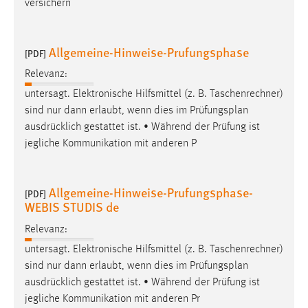
versichern
Cookie Laufzeit:
Max. 13 Monate
Allgemeine-Hinweise-Prufungsphase
[PDF]
Relevanz:
MARKETING
untersagt. Elektronische Hilfsmittel (z. B. Taschenrechner)
sind nur dann erlaubt, wenn dies im
Prüfungsplan
Marketing Cookies werden von Drittanbietern
ausdrücklich gestattet ist. • Während der Prüfung ist
verwendet, um personalisierte Werbung anzuzeigen.
jegliche Kommunikation mit anderen P
Sie tun dies, indem sie Besucher über Websites
hinweg verfolgen.
Allgemeine-Hinweise-Prufungsphase-
[PDF]
Google Ads
WEBIS STUDIS de
Name:
Relevanz:
_gcl_au
untersagt. Elektronische Hilfsmittel (z. B. Taschenrechner)
sind nur dann erlaubt, wenn dies im
Prüfungsplan
Anbieter:
Google Ireland Limited
ausdrücklich gestattet ist. • Während der Prüfung ist
jegliche Kommunikation mit anderen Pr
Zweck: