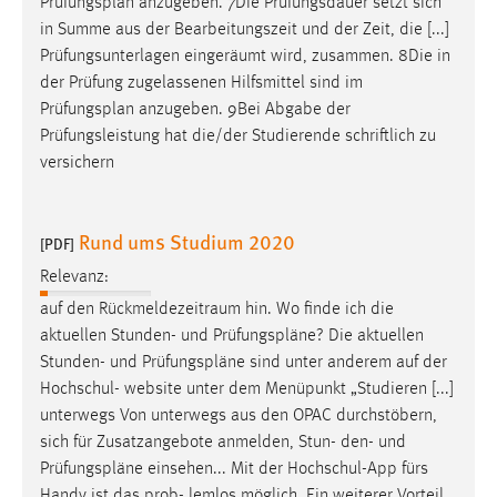
Prüfungsplan
anzugeben. 7Die Prüfungsdauer setzt sich
in Summe aus der Bearbeitungszeit und der Zeit, die [...]
Prüfungsunterlagen eingeräumt wird, zusammen. 8Die in
der Prüfung zugelassenen Hilfsmittel sind im
Prüfungsplan
anzugeben. 9Bei Abgabe der
Prüfungsleistung hat die/der Studierende schriftlich zu
versichern
Rund ums Studium 2020
[PDF]
Relevanz:
auf den Rückmeldezeitraum hin. Wo finde ich die
aktuellen Stunden- und
Prüfungspläne
? Die aktuellen
Stunden- und
Prüfungspläne
sind unter anderem auf der
Hochschul- website unter dem Menüpunkt „Studieren [...]
unterwegs Von unterwegs aus den OPAC durchstöbern,
sich für Zusatzangebote anmelden, Stun- den- und
Prüfungspläne
einsehen... Mit der Hochschul-App fürs
Handy ist das prob- lemlos möglich. Ein weiterer Vorteil