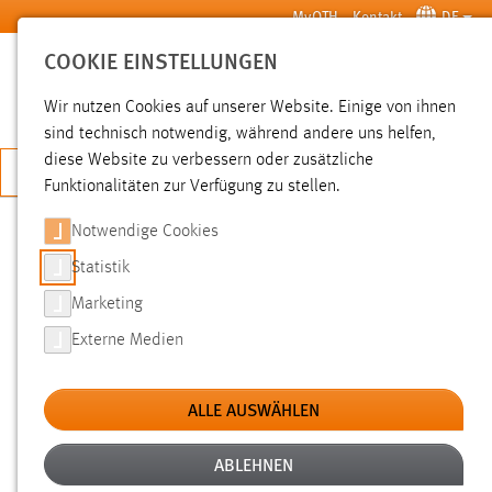
Zum Hauptinhalt springen
MyOTH
Kontakt
DE
COOKIE EINSTELLUNGEN
SUCHE
Wir nutzen Cookies auf unserer Website. Einige von ihnen
sind technisch notwendig, während andere uns helfen,
diese Website zu verbessern oder zusätzliche
JETZT BEWERBEN
Funktionalitäten zur Verfügung zu stellen.
Notwendige Cookies
SUCHE
Statistik
Marketing
FILTER
Externe Medien
Typ
ALLE AUSWÄHLEN
Erstellungsdatum
ABLEHNEN