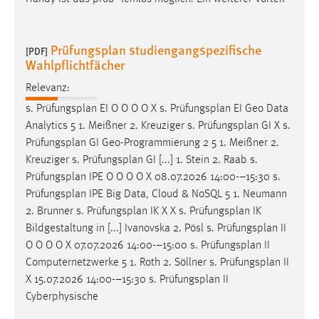
Prüfungsplan studiengangspezifische
[PDF]
Wahlpflichtfächer
Relevanz:
s.
Prüfungsplan
EI O O O O X s.
Prüfungsplan
EI Geo Data
Analytics 5 1. Meißner 2. Kreuziger s.
Prüfungsplan
GI X s.
Prüfungsplan
GI Geo-Programmierung 2 5 1. Meißner 2.
Kreuziger s.
Prüfungsplan
GI [...] 1. Stein 2. Raab s.
Prüfungsplan
IPE O O O O X 08.07.2026 14:00-–15:30 s.
Prüfungsplan
IPE Big Data, Cloud & NoSQL 5 1. Neumann
2. Brunner s.
Prüfungsplan
IK X X s.
Prüfungsplan
IK
Bildgestaltung in [...] Ivanovska 2. Pösl s.
Prüfungsplan
II
O O O O X 07.07.2026 14:00-–15:00 s.
Prüfungsplan
II
Computernetzwerke 5 1. Roth 2. Söllner s.
Prüfungsplan
II
X 15.07.2026 14:00-–15:30 s.
Prüfungsplan
II
Cyberphysische