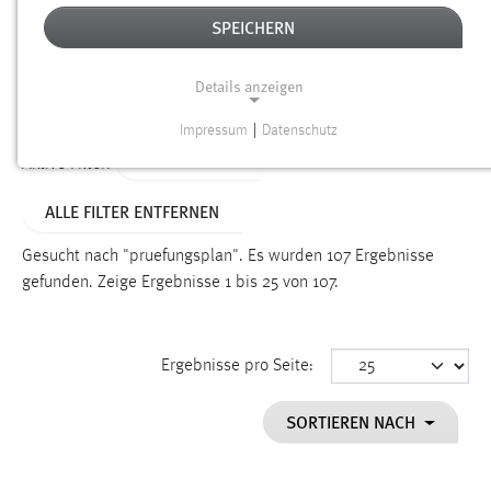
SPEICHERN
Alter
Details anzeigen
SUCHEN
Impressum
|
Datenschutz
NOTWENDIGE COOKIES
TYP: DATEIEN
Aktive Filter:
Notwendige Cookies ermöglichen grundlegende
ALLE FILTER ENTFERNEN
Funktionen und sind für die einwandfreie Funktion der
Website erforderlich.
Gesucht nach "pruefungsplan".
Es wurden 107 Ergebnisse
gefunden.
Zeige Ergebnisse 1 bis 25 von 107.
Einverständnis
Name:
cookie_consent
Ergebnisse pro Seite:
Zweck:
SORTIEREN NACH
Dieser Cookie speichert die ausgewählten Einverständnis-
Optionen des Benutzers
Cookie Laufzeit: