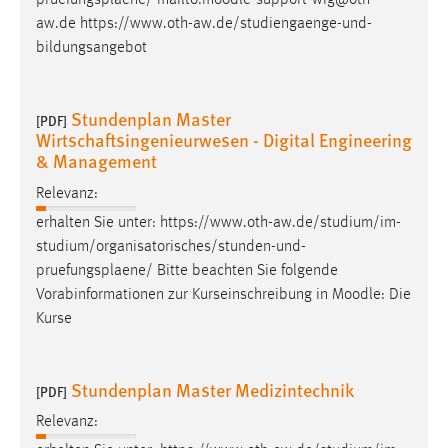
pruefungsplaene
/ mailto:moodle-support-wig@oth-
30 Tage
aw.de https://www.oth-aw.de/studiengaenge-und-
bildungsangebot
Chat
Name:
Stundenplan Master
[PDF]
MibewSessionID, MIBEW_UserID, mibew_locale, mibew-
Wirtschaftsingenieurwesen - Digital Engineering
chat-frame-style-5e9dbeb1811c0446
& Management
Zweck:
Relevanz:
Wird benötigt um die Chatfunktion nutzen zu können.
erhalten Sie unter: https://www.oth-aw.de/studium/im-
Cookie Laufzeit:
studium/organisatorisches/stunden-und-
MibewSessionID, mibew-chat-frame-style-
pruefungsplaene
/ Bitte beachten Sie folgende
5e9dbeb1811c0446 = Sitzungslaufzeit, mibew_locale = 3
Vorabinformationen zur Kurseinschreibung in Moodle: Die
Jahre, MIBEW_UserID = 1 Jahr
Kurse
Login
Stundenplan Master Medizintechnik
[PDF]
Name:
Relevanz:
fe_user, be_user, be_lastLoginProvider