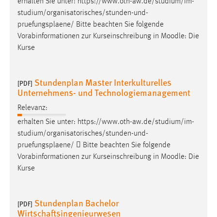
erhalten Sie unter: https://www.oth-aw.de/studium/im-
Zweck:
studium/organisatorisches/stunden-und-
Dieser Cookie ist notwendig um sich an der Website
pruefungsplaene
/ Bitte beachten Sie folgende
einloggen zu können.
Vorabinformationen zur Kurseinschreibung in Moodle: Die
Cookie Laufzeit:
Kurse
24 Stunden
Stundenplan Master Interkulturelles
[PDF]
Unternehmens- und Technologiemanagement
STATISTIK
Relevanz:
Statistik Cookies erfassen Informationen anonym.
erhalten Sie unter: https://www.oth-aw.de/studium/im-
Diese Informationen helfen uns zu verstehen, wie
studium/organisatorisches/stunden-und-
unsere Besucher unsere Website nutzen.
pruefungsplaene
/  Bitte beachten Sie folgende
Matomo
Vorabinformationen zur Kurseinschreibung in Moodle: Die
Kurse
Name:
_pk_ref, _pk_cvar, _pk_id, _pk_ses
Stundenplan Bachelor
[PDF]
Zweck:
Wirtschaftsingenieurwesen
Zugriffsstatistik