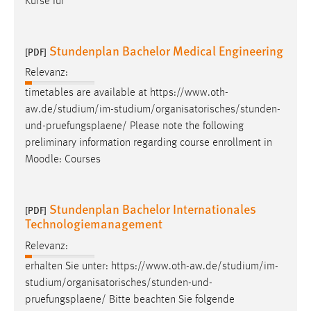
Kurse für
EXTERNE MEDIEN
Um Inhalte von Videoplattformen und Social Media
Plattformen anzeigen zu können, werden von diesen
Stundenplan Bachelor Medical Engineering
[PDF]
externen Medien Cookies gesetzt.
Relevanz:
YouTube
timetables are available at https://www.oth-
aw.de/studium/im-studium/organisatorisches/stunden-
und-
pruefungsplaene
/ Please note the following
Vimeo
preliminary information regarding course enrollment in
Moodle: Courses
Stundenplan Bachelor Internationales
[PDF]
Technologiemanagement
Relevanz:
erhalten Sie unter: https://www.oth-aw.de/studium/im-
studium/organisatorisches/stunden-und-
pruefungsplaene
/ Bitte beachten Sie folgende