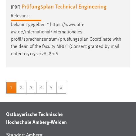
Prüfungsplan Technical Engineering
[PDF]
Relevanz:
bekannt gegeben * https://www.oth-
aw.de/international/internationales-
profil/sprachenzentrum/
pruefungsplan
Coordinate with
the dean of the faculty MBUT (Consent granted by mail
dated 05.05.2026, 8:06
1
2
3
4
5
»
Ostbayerische Technische
Hochschule Amberg-Weiden
Standort Amberg