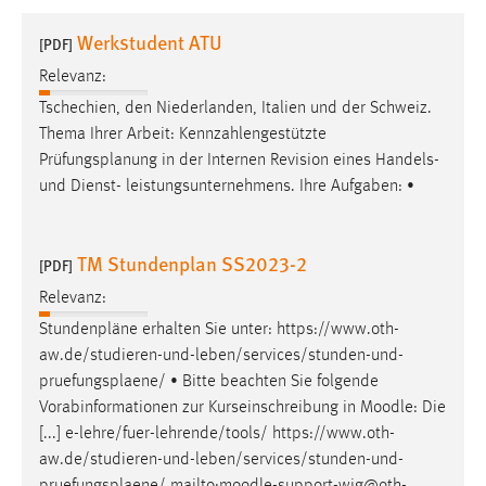
1 Jahr
Werkstudent ATU
[PDF]
Relevanz:
Performance
Tschechien, den Niederlanden, Italien und der Schweiz.
Name:
Thema Ihrer Arbeit: Kennzahlengestützte
staticfilecache
Prüfungsplanung
in der Internen Revision eines Handels-
und Dienst- leistungsunternehmens. Ihre Aufgaben: •
Zweck:
Für performante Seitenauslieferung wird in diesem Cookie
gespeichert, ob man eingeloggt ist.
TM Stundenplan SS2023-2
[PDF]
Sprachpräferenz
Relevanz:
Stundenpläne erhalten Sie unter: https://www.oth-
Name:
aw.de/studieren-und-leben/services/stunden-und-
site-language-preference
pruefungsplaene
/ • Bitte beachten Sie folgende
Zweck:
Vorabinformationen zur Kurseinschreibung in Moodle: Die
Das Cookie speichert die gewählte Sprache der Website.
[...] e-lehre/fuer-lehrende/tools/ https://www.oth-
aw.de/studieren-und-leben/services/stunden-und-
Cookie Laufzeit: