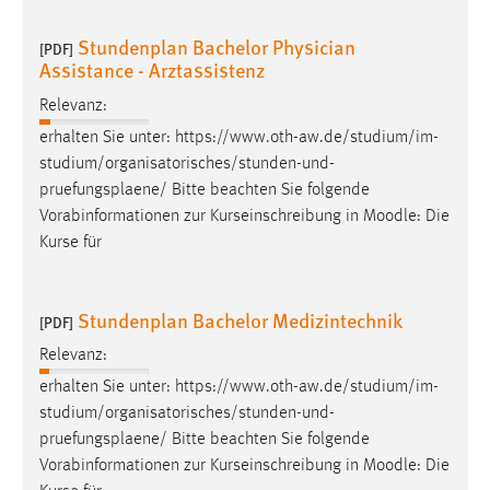
Conversion-Tracking
Stundenplan Bachelor Physician
[PDF]
Cookie Laufzeit:
Assistance - Arztassistenz
3 Monate
Relevanz:
erhalten Sie unter: https://www.oth-aw.de/studium/im-
Facebook Pixel
studium/organisatorisches/stunden-und-
pruefungsplaene
/ Bitte beachten Sie folgende
Name:
Vorabinformationen zur Kurseinschreibung in Moodle: Die
_fbp
Kurse für
Anbieter:
Facebook
Stundenplan Bachelor Medizintechnik
[PDF]
Zweck:
Conversion-Tracking
Relevanz:
Cookie Laufzeit:
erhalten Sie unter: https://www.oth-aw.de/studium/im-
3 Monate
studium/organisatorisches/stunden-und-
pruefungsplaene
/ Bitte beachten Sie folgende
Vorabinformationen zur Kurseinschreibung in Moodle: Die