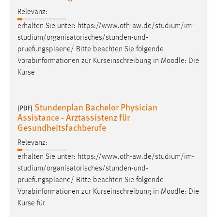
Relevanz:
Cookie Laufzeit:
erhalten Sie unter: https://www.oth-aw.de/studium/im-
Max. 13 Monate
studium/organisatorisches/stunden-und-
pruefungsplaene
/ Bitte beachten Sie folgende
Vorabinformationen zur Kurseinschreibung in Moodle: Die
MARKETING
Kurse
Marketing Cookies werden von Drittanbietern
verwendet, um personalisierte Werbung anzuzeigen.
Stundenplan Bachelor Physician
Sie tun dies, indem sie Besucher über Websites
[PDF]
Assistance - Arztassistenz für
hinweg verfolgen.
Gesundheitsfachberufe
Google Ads
Relevanz:
erhalten Sie unter: https://www.oth-aw.de/studium/im-
Name:
studium/organisatorisches/stunden-und-
_gcl_au
pruefungsplaene
/ Bitte beachten Sie folgende
Anbieter:
Vorabinformationen zur Kurseinschreibung in Moodle: Die
Google Ireland Limited
Kurse für
Zweck: