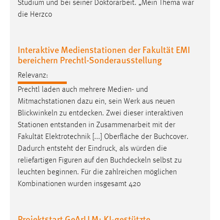
Studium und bei seiner Doktorarbeit. „Mein Thema war
30 Tage
die Herzco
Chat
Interaktive Medienstationen der Fakultät EMI
Name:
bereichern Prechtl-Sonderausstellung
MibewSessionID, MIBEW_UserID, mibew_locale, mibew-
chat-frame-style-5e9dbeb1811c0446
Relevanz:
Prechtl laden auch mehrere Medien- und
Zweck:
Wird benötigt um die Chatfunktion nutzen zu können.
Mitmachstationen dazu ein, sein Werk aus neuen
Blickwinkeln zu
entdecken
. Zwei dieser interaktiven
Cookie Laufzeit:
Stationen entstanden in Zusammenarbeit mit der
MibewSessionID, mibew-chat-frame-style-
Fakultät Elektrotechnik [...] Oberfläche der Buchcover.
5e9dbeb1811c0446 = Sitzungslaufzeit, mibew_locale = 3
Dadurch entsteht der Eindruck, als würden die
Jahre, MIBEW_UserID = 1 Jahr
reliefartigen Figuren auf den
Buchdeckeln
selbst zu
leuchten beginnen. Für die zahlreichen möglichen
Login
Kombinationen wurden insgesamt 420
Name:
fe_user, be_user, be_lastLoginProvider
Projektstart GeArLLM: KI-gestützte