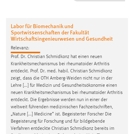
1 Jahr
Performance
Labor für Biomechanik und
Sportwissenschaften der Fakultät
Name:
Wirtschaftsingenieurwesen und Gesundheit
staticfilecache
Relevanz:
Zweck:
Prof. Dr. Christian Schmidkonz hat einen neuen
Für performante Seitenauslieferung wird in diesem Cookie
Krankheitsmechanismus bei rheumatoider Arthritis
gespeichert, ob man eingeloggt ist.
entdeckt
. Prof. Dr. med. habil. Christian Schmidkonz
zeigt, dass die OTH Amberg-Weiden nicht nur in der
Sprachpräferenz
Lehre [...] für Medizin und Gesundheitsökonomie einen
neuen Krankheitsmechanismus bei rheumatoider Arthritis
Name:
entdeckt
. Die Ergebnisse werden nun in einer der
site-language-preference
weltweit führenden medizinischen Fachzeitschriften,
Zweck:
„Nature [...] Medicine“ ist. Begeisterter Forscher Die
Das Cookie speichert die gewählte Sprache der Website.
Begeisterung für Forschung und für bildgebende
Verfahren
entdeckte
Christian Schmidkonz bereits im
Cookie Laufzeit: