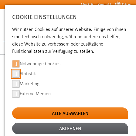
Zum Hauptinhalt springen
MyOTH
Kontakt
DE
COOKIE EINSTELLUNGEN
SUCHE
Wir nutzen Cookies auf unserer Website. Einige von ihnen
sind technisch notwendig, während andere uns helfen,
diese Website zu verbessern oder zusätzliche
JETZT BEWERBEN
Funktionalitäten zur Verfügung zu stellen.
Notwendige Cookies
SUCHE
Statistik
Marketing
FILTER
Externe Medien
Typ
ALLE AUSWÄHLEN
Erstellungsdatum
ABLEHNEN