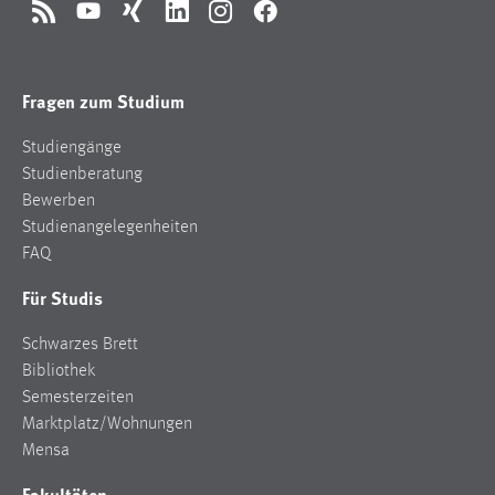
EXTERNE MEDIEN
RSS
YouTube
Xing
LinkedIn
Instagram
Facebook
Um Inhalte von Videoplattformen und Social Media
Plattformen anzeigen zu können, werden von diesen
Fragen zum Studium
externen Medien Cookies gesetzt.
YouTube
Studiengänge
Studienberatung
Bewerben
Vimeo
Studienangelegenheiten
FAQ
Für Studis
Schwarzes Brett
Bibliothek
Semesterzeiten
Marktplatz/Wohnungen
Mensa
Fakultäten