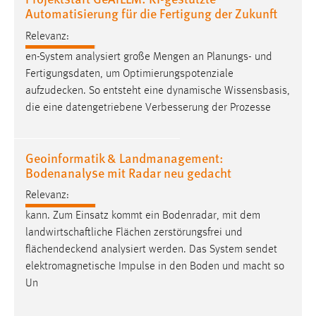
Automatisierung für die Fertigung der Zukunft
Zweck:
Dieser Cookie ist notwendig um sich an der Website
Relevanz:
einloggen zu können.
en-System analysiert große Mengen an Planungs- und
Cookie Laufzeit:
Fertigungsdaten, um Optimierungspotenziale
24 Stunden
aufzudecken
. So entsteht eine dynamische Wissensbasis,
die eine datengetriebene Verbesserung der Prozesse
STATISTIK
Geoinformatik & Landmanagement:
Statistik Cookies erfassen Informationen anonym.
Bodenanalyse mit Radar neu gedacht
Diese Informationen helfen uns zu verstehen, wie
Relevanz:
unsere Besucher unsere Website nutzen.
kann. Zum Einsatz kommt ein Bodenradar, mit dem
Matomo
landwirtschaftliche Flächen zerstörungsfrei und
flächendeckend
analysiert werden. Das System sendet
Name:
elektromagnetische Impulse in den Boden und macht so
_pk_ref, _pk_cvar, _pk_id, _pk_ses
Un
Zweck:
Zugriffsstatistik