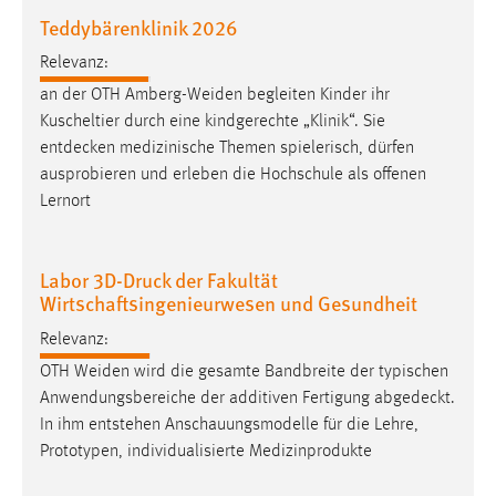
Teddybärenklinik 2026
Cookie Laufzeit:
Relevanz:
Max. 13 Monate
an der OTH Amberg-Weiden begleiten Kinder ihr
Kuscheltier durch eine kindgerechte „Klinik“. Sie
entdecken
medizinische Themen spielerisch, dürfen
MARKETING
ausprobieren und erleben die Hochschule als offenen
Marketing Cookies werden von Drittanbietern
Lernort
verwendet, um personalisierte Werbung anzuzeigen.
Sie tun dies, indem sie Besucher über Websites
hinweg verfolgen.
Labor 3D-Druck der Fakultät
Wirtschaftsingenieurwesen und Gesundheit
Google Ads
Relevanz:
Name:
OTH Weiden wird die gesamte Bandbreite der typischen
_gcl_au
Anwendungsbereiche der additiven Fertigung
abgedeckt
.
In ihm entstehen Anschauungsmodelle für die Lehre,
Anbieter:
Prototypen, individualisierte Medizinprodukte
Google Ireland Limited
Zweck: