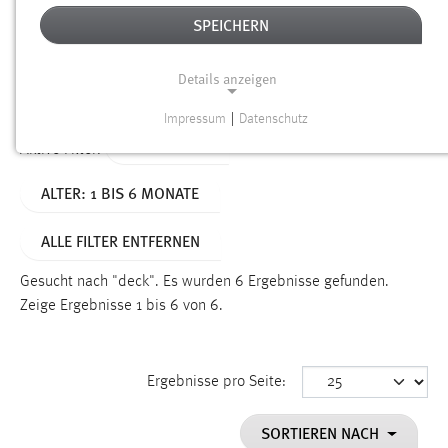
SPEICHERN
Alter
Details anzeigen
SUCHEN
Impressum
|
Datenschutz
NOTWENDIGE COOKIES
TYP: SEITEN
Aktive Filter:
Notwendige Cookies ermöglichen grundlegende
ALTER: 1 BIS 6 MONATE
Funktionen und sind für die einwandfreie Funktion der
Website erforderlich.
ALLE FILTER ENTFERNEN
Einverständnis
Gesucht nach "deck".
Es wurden 6 Ergebnisse gefunden.
Name:
Zeige Ergebnisse 1 bis 6 von 6.
cookie_consent
Zweck:
Ergebnisse pro Seite:
Dieser Cookie speichert die ausgewählten Einverständnis-
Optionen des Benutzers
SORTIEREN NACH
Cookie Laufzeit: