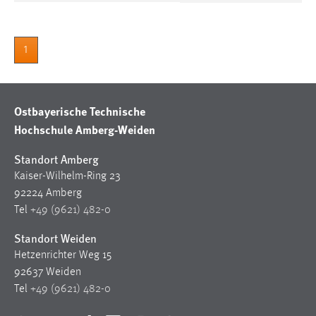
Conversion-Tracking
Cookie Laufzeit:
1
3 Monate
Facebook Pixel
Ostbayerische Technische
Name:
Hochschule Amberg-Weiden
_fbp
Standort Amberg
Anbieter:
Kaiser-Wilhelm-Ring 23
Facebook
92224 Amberg
Zweck:
Tel
+49 (9621) 482-0
Conversion-Tracking
Standort Weiden
Cookie Laufzeit:
Hetzenrichter Weg 15
3 Monate
92637 Weiden
Tel
+49 (9621) 482-0