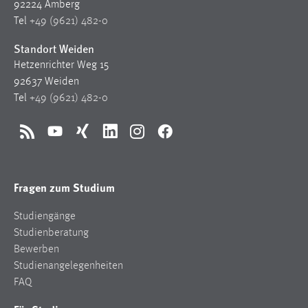
92224 Amberg
Zweck:
Tel
+49 (9621) 482-0
Dieser Cookie ist notwendig um sich an der Website
einloggen zu können.
Standort Weiden
Hetzenrichter Weg 15
Cookie Laufzeit:
24 Stunden
92637 Weiden
Tel
+49 (9621) 482-0
STATISTIK
RSS
YouTube
Xing
LinkedIn
Instagram
Facebook
Statistik Cookies erfassen Informationen anonym.
Diese Informationen helfen uns zu verstehen, wie
Fragen zum Studium
unsere Besucher unsere Website nutzen.
Studiengänge
Matomo
Studienberatung
Bewerben
Name:
Studienangelegenheiten
_pk_ref, _pk_cvar, _pk_id, _pk_ses
FAQ
Zweck:
Zugriffsstatistik