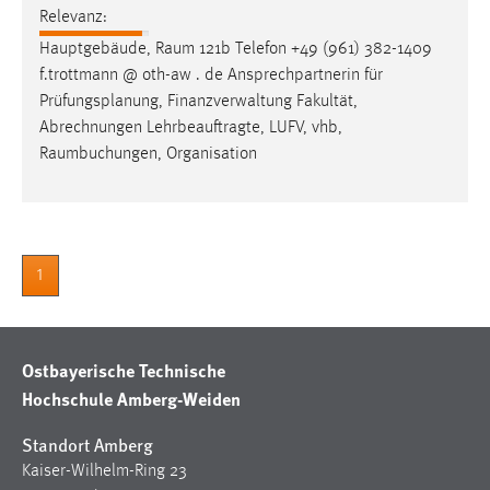
30 Tage
Relevanz:
Hauptgebäude, Raum 121b Telefon +49 (961) 382-1409
Chat
f.trottmann @ oth-aw . de Ansprechpartnerin für
Prüfungsplanung
, Finanzverwaltung Fakultät,
Name:
Abrechnungen Lehrbeauftragte, LUFV, vhb,
MibewSessionID, MIBEW_UserID, mibew_locale, mibew-
Raumbuchungen, Organisation
chat-frame-style-5e9dbeb1811c0446
Zweck:
Wird benötigt um die Chatfunktion nutzen zu können.
Cookie Laufzeit:
1
MibewSessionID, mibew-chat-frame-style-
5e9dbeb1811c0446 = Sitzungslaufzeit, mibew_locale = 3
Jahre, MIBEW_UserID = 1 Jahr
Ostbayerische Technische
Hochschule Amberg-Weiden
Login
Standort Amberg
Name:
fe_user, be_user, be_lastLoginProvider
Kaiser-Wilhelm-Ring 23