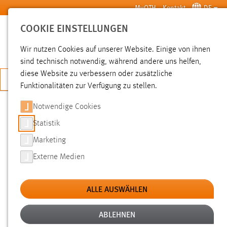
Zum Hauptinhalt springen
MyOTH
Kontakt
DE
COOKIE EINSTELLUNGEN
SUCHE
Wir nutzen Cookies auf unserer Website. Einige von ihnen
sind technisch notwendig, während andere uns helfen,
diese Website zu verbessern oder zusätzliche
JETZT BEWERBEN
Funktionalitäten zur Verfügung zu stellen.
Notwendige Cookies
SUCHE
Statistik
Marketing
FILTER
Externe Medien
Typ
ALLE AUSWÄHLEN
Erstellungsdatum
ABLEHNEN