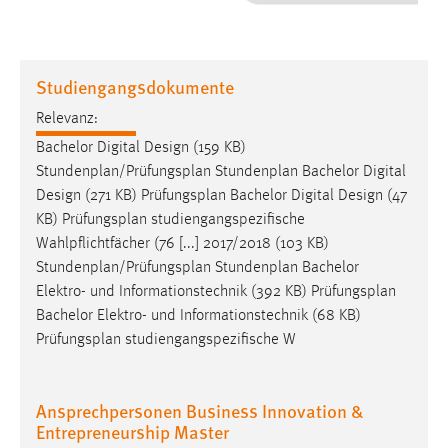
1 Jahr
Performance
Studiengangsdokumente
Name:
Relevanz:
staticfilecache
Bachelor Digital Design (159 KB)
Stundenplan/
Prüfungsplan
Stundenplan Bachelor Digital
Zweck:
Design (271 KB)
Prüfungsplan
Bachelor Digital Design (47
Für performante Seitenauslieferung wird in diesem Cookie
gespeichert, ob man eingeloggt ist.
KB)
Prüfungsplan
studiengangspezifische
Wahlpflichtfächer (76 [...] 2017/2018 (103 KB)
Stundenplan/
Prüfungsplan
Stundenplan Bachelor
Sprachpräferenz
Elektro- und Informationstechnik (392 KB)
Prüfungsplan
Name:
Bachelor Elektro- und Informationstechnik (68 KB)
site-language-preference
Prüfungsplan
studiengangspezifische W
Zweck:
Das Cookie speichert die gewählte Sprache der Website.
Ansprechpersonen Business Innovation &
Entrepreneurship Master
Cookie Laufzeit: