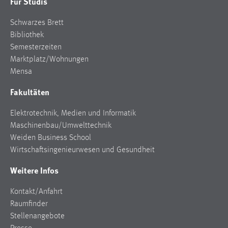
Für Studis
Cookie Laufzeit:
Schwarzes Brett
Max. 13 Monate
Bibliothek
Semesterzeiten
Marktplatz/Wohnungen
MARKETING
Mensa
Marketing Cookies werden von Drittanbietern
Fakultäten
verwendet, um personalisierte Werbung anzuzeigen.
Sie tun dies, indem sie Besucher über Websites
Elektrotechnik, Medien und Informatik
hinweg verfolgen.
Maschinenbau/Umwelttechnik
Weiden Business School
Google Ads
Wirtschaftsingenieurwesen und Gesundheit
Name:
Weitere Infos
_gcl_au
Kontakt/Anfahrt
Anbieter:
Raumfinder
Google Ireland Limited
Stellenangebote
Zweck: