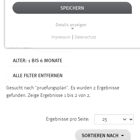
SPEICHERN
Alter
Details anzeigen
SUCHEN
Impressum
|
Datenschutz
NOTWENDIGE COOKIES
TYP: SEITEN
Aktive Filter:
Notwendige Cookies ermöglichen grundlegende
ALTER: 1 BIS 6 MONATE
Funktionen und sind für die einwandfreie Funktion der
Website erforderlich.
ALLE FILTER ENTFERNEN
Einverständnis
Gesucht nach "pruefungsplan".
Es wurden 2 Ergebnisse
Name:
gefunden.
Zeige Ergebnisse 1 bis 2 von 2.
cookie_consent
Zweck:
Ergebnisse pro Seite:
Dieser Cookie speichert die ausgewählten Einverständnis-
Optionen des Benutzers
SORTIEREN NACH
Cookie Laufzeit: