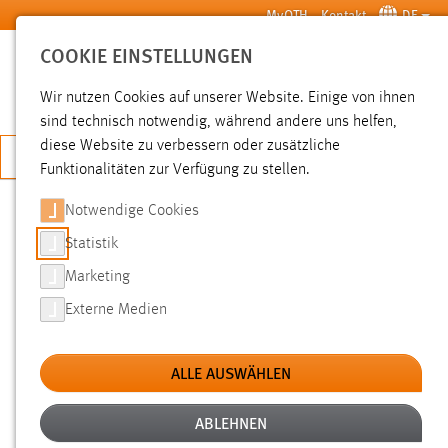
Zum Hauptinhalt springen
MyOTH
Kontakt
DE
COOKIE EINSTELLUNGEN
SUCHE
Wir nutzen Cookies auf unserer Website. Einige von ihnen
sind technisch notwendig, während andere uns helfen,
diese Website zu verbessern oder zusätzliche
JETZT BEWERBEN
Funktionalitäten zur Verfügung zu stellen.
Notwendige Cookies
SUCHE
Statistik
Marketing
FILTER
Externe Medien
Typ
ALLE AUSWÄHLEN
Erstellungsdatum
ABLEHNEN