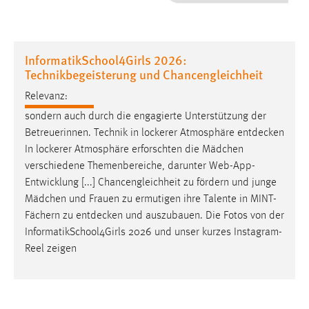
1 Jahr
Performance
InformatikSchool4Girls 2026:
Technikbegeisterung und Chancengleichheit
Name:
staticfilecache
Relevanz:
sondern auch durch die engagierte Unterstützung der
Zweck:
Betreuerinnen. Technik in lockerer Atmosphäre
entdecken
Für performante Seitenauslieferung wird in diesem Cookie
In lockerer Atmosphäre erforschten die Mädchen
gespeichert, ob man eingeloggt ist.
verschiedene Themenbereiche, darunter Web-App-
Entwicklung [...] Chancengleichheit zu fördern und junge
Sprachpräferenz
Mädchen und Frauen zu ermutigen ihre Talente in MINT-
Fächern zu
entdecken
und auszubauen. Die Fotos von der
Name:
InformatikSchool4Girls 2026 und unser kurzes Instagram-
site-language-preference
Reel zeigen
Zweck:
Das Cookie speichert die gewählte Sprache der Website.
Cookie Laufzeit: