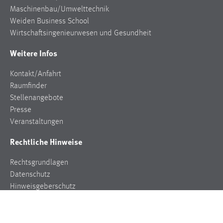
Maschinenbau/Umwelttechnik
Cookie Laufzeit:
Weiden Business School
Max. 13 Monate
Wirtschaftsingenieurwesen und Gesundheit
Weitere Infos
MARKETING
Kontakt/Anfahrt
Marketing Cookies werden von Drittanbietern
Raumfinder
verwendet, um personalisierte Werbung anzuzeigen.
Stellenangebote
Sie tun dies, indem sie Besucher über Websites
Presse
hinweg verfolgen.
Veranstaltungen
Rechtliche Hinweise
Google Ads
Rechtsgrundlagen
Name:
Datenschutz
_gcl_au
Hinweisgeberschutz
Anbieter:
Impressum
Google Ireland Limited
Zweck: