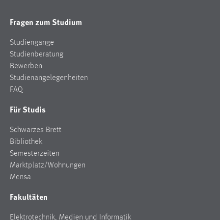
Zweck:
Dieser Cookie ist notwendig um sich an der Website
Fragen zum Studium
einloggen zu können.
Studiengänge
Cookie Laufzeit:
Studienberatung
24 Stunden
Bewerben
Studienangelegenheiten
FAQ
STATISTIK
Für Studis
Statistik Cookies erfassen Informationen anonym.
Diese Informationen helfen uns zu verstehen, wie
Schwarzes Brett
unsere Besucher unsere Website nutzen.
Bibliothek
Semesterzeiten
Matomo
Marktplatz/Wohnungen
Mensa
Name:
_pk_ref, _pk_cvar, _pk_id, _pk_ses
Fakultäten
Zweck:
Elektrotechnik, Medien und Informatik
Zugriffsstatistik