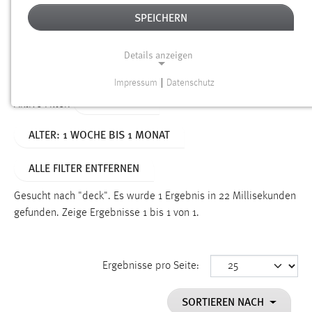
SPEICHERN
Alter
Details anzeigen
SUCHEN
Impressum
|
Datenschutz
NOTWENDIGE COOKIES
TYP: SEITEN
Aktive Filter:
Notwendige Cookies ermöglichen grundlegende
ALTER: 1 WOCHE BIS 1 MONAT
Funktionen und sind für die einwandfreie Funktion der
Website erforderlich.
ALLE FILTER ENTFERNEN
Einverständnis
Gesucht nach "deck".
Es wurde 1 Ergebnis in 22 Millisekunden
Name:
gefunden.
Zeige Ergebnisse 1 bis 1 von 1.
cookie_consent
Zweck:
Ergebnisse pro Seite:
Dieser Cookie speichert die ausgewählten Einverständnis-
Optionen des Benutzers
SORTIEREN NACH
Cookie Laufzeit: