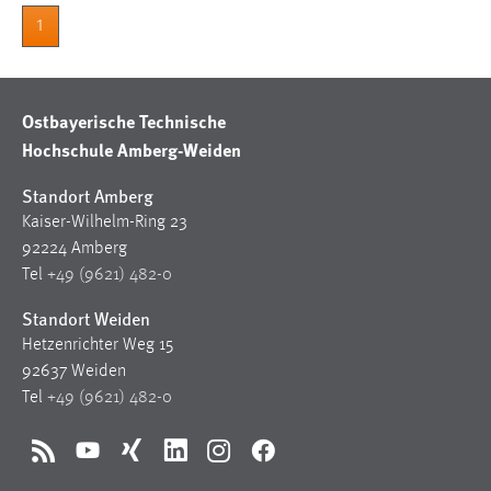
30 Tage
1
Chat
Name:
Ostbayerische Technische
MibewSessionID, MIBEW_UserID, mibew_locale, mibew-
Hochschule Amberg-Weiden
chat-frame-style-5e9dbeb1811c0446
Standort Amberg
Zweck:
Kaiser-Wilhelm-Ring 23
Wird benötigt um die Chatfunktion nutzen zu können.
92224 Amberg
Cookie Laufzeit:
Tel
+49 (9621) 482-0
MibewSessionID, mibew-chat-frame-style-
Standort Weiden
5e9dbeb1811c0446 = Sitzungslaufzeit, mibew_locale = 3
Jahre, MIBEW_UserID = 1 Jahr
Hetzenrichter Weg 15
92637 Weiden
Tel
+49 (9621) 482-0
Login
Name:
RSS
YouTube
Xing
LinkedIn
Instagram
Facebook
fe_user, be_user, be_lastLoginProvider