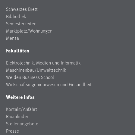
30 Tage
Schwarzes Brett
Bibliothek
Chat
Semesterzeiten
Marktplatz/Wohnungen
Name:
MibewSessionID, MIBEW_UserID, mibew_locale, mibew-
Mensa
chat-frame-style-5e9dbeb1811c0446
Fakultäten
Zweck:
Wird benötigt um die Chatfunktion nutzen zu können.
Elektrotechnik, Medien und Informatik
Maschinenbau/Umwelttechnik
Cookie Laufzeit:
Weiden Business School
MibewSessionID, mibew-chat-frame-style-
Wirtschaftsingenieurwesen und Gesundheit
5e9dbeb1811c0446 = Sitzungslaufzeit, mibew_locale = 3
Jahre, MIBEW_UserID = 1 Jahr
Weitere Infos
Login
Kontakt/Anfahrt
Raumfinder
Name:
Stellenangebote
fe_user, be_user, be_lastLoginProvider
Presse