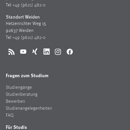
1 Jahr
Tel
+49 (9621) 482-0
Standort Weiden
Performance
Hetzenrichter Weg 15
92637 Weiden
Name:
Tel
+49 (9621) 482-0
staticfilecache
Zweck:
RSS
YouTube
Xing
LinkedIn
Instagram
Facebook
Für performante Seitenauslieferung wird in diesem Cookie
gespeichert, ob man eingeloggt ist.
Fragen zum Studium
Sprachpräferenz
Studiengänge
Name:
Studienberatung
site-language-preference
Bewerben
Zweck:
Studienangelegenheiten
Das Cookie speichert die gewählte Sprache der Website.
FAQ
Cookie Laufzeit:
Für Studis