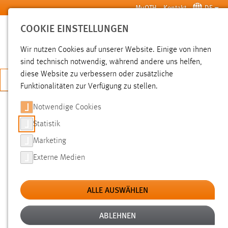
Zum Hauptinhalt springen
MyOTH
Kontakt
DE
COOKIE EINSTELLUNGEN
SUCHE
Wir nutzen Cookies auf unserer Website. Einige von ihnen
sind technisch notwendig, während andere uns helfen,
diese Website zu verbessern oder zusätzliche
JETZT BEWERBEN
Funktionalitäten zur Verfügung zu stellen.
Notwendige Cookies
SUCHE
Statistik
Marketing
FILTER
Externe Medien
Erstellungsdatum
ALLE AUSWÄHLEN
SUCHEN
ABLEHNEN