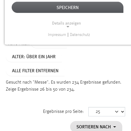
SPEICHERN
Alter
Details anzeigen
SUCHEN
Impressum
|
Datenschutz
NOTWENDIGE COOKIES
TYP: SEITEN
Aktive Filter:
Notwendige Cookies ermöglichen grundlegende
ALTER: ÜBER EIN JAHR
Funktionen und sind für die einwandfreie Funktion der
Website erforderlich.
ALLE FILTER ENTFERNEN
Einverständnis
Gesucht nach "Messe".
Es wurden 234 Ergebnisse gefunden.
Name:
Zeige Ergebnisse 26 bis 50 von 234.
cookie_consent
Zweck:
Ergebnisse pro Seite:
Dieser Cookie speichert die ausgewählten Einverständnis-
Optionen des Benutzers
SORTIEREN NACH
Cookie Laufzeit: