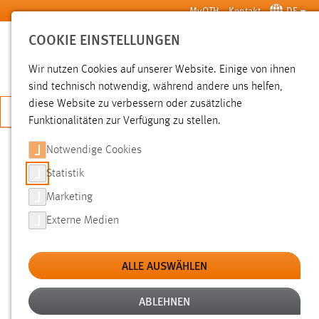
Zum Hauptinhalt springen
MyOTH
Kontakt
DE
COOKIE EINSTELLUNGEN
SUCHE
Wir nutzen Cookies auf unserer Website. Einige von ihnen
sind technisch notwendig, während andere uns helfen,
diese Website zu verbessern oder zusätzliche
JETZT BEWERBEN
Funktionalitäten zur Verfügung zu stellen.
Notwendige Cookies
SUCHE
Statistik
Marketing
FILTER
Externe Medien
Typ
ALLE AUSWÄHLEN
Erstellungsdatum
ABLEHNEN