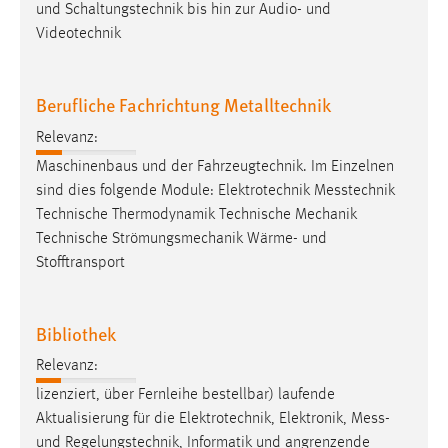
und Schaltungstechnik bis hin zur Audio- und
Conversion-Tracking
Videotechnik
Cookie Laufzeit:
3 Monate
Berufliche Fachrichtung Metalltechnik
Facebook Pixel
Relevanz:
Maschinenbaus und der Fahrzeugtechnik. Im Einzelnen
Name:
sind dies folgende Module: Elektrotechnik
Messtechnik
_fbp
Technische Thermodynamik Technische Mechanik
Anbieter:
Technische Strömungsmechanik Wärme- und
Facebook
Stofftransport
Zweck:
Conversion-Tracking
Bibliothek
Cookie Laufzeit:
Relevanz:
3 Monate
lizenziert, über Fernleihe bestellbar) laufende
Aktualisierung für die Elektrotechnik, Elektronik,
Mess-
und
Regelungstechnik, Informatik und angrenzende