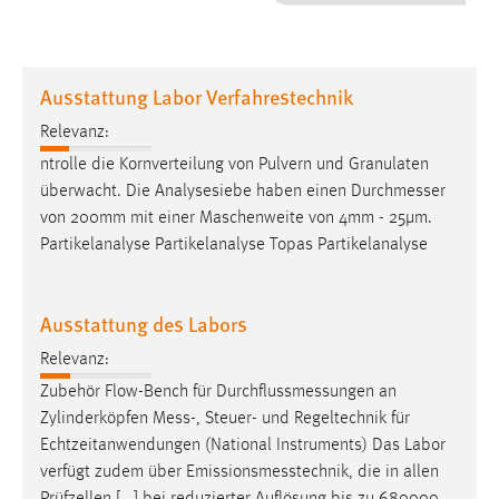
1 Jahr
Performance
Ausstattung Labor Verfahrestechnik
Name:
Relevanz:
staticfilecache
ntrolle die Kornverteilung von Pulvern und Granulaten
überwacht. Die Analysesiebe haben einen
Durchmesser
Zweck:
von 200mm mit einer Maschenweite von 4mm - 25µm.
Für performante Seitenauslieferung wird in diesem Cookie
gespeichert, ob man eingeloggt ist.
Partikelanalyse Partikelanalyse Topas Partikelanalyse
Sprachpräferenz
Ausstattung des Labors
Name:
Relevanz:
site-language-preference
Zubehör Flow-Bench für
Durchflussmessungen
an
Zweck:
Zylinderköpfen
Mess
-, Steuer- und Regeltechnik für
Das Cookie speichert die gewählte Sprache der Website.
Echtzeitanwendungen (National Instruments) Das Labor
verfügt zudem über
Emissionsmesstechnik
, die in allen
Cookie Laufzeit: