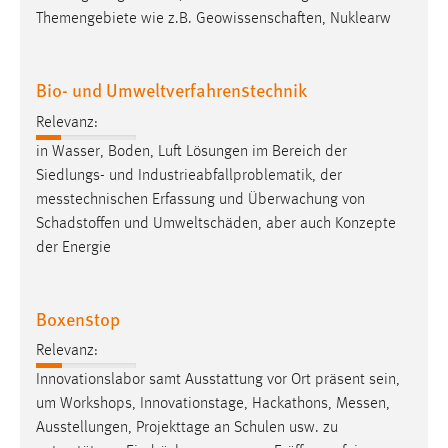
EXTERNE MEDIEN
Themengebiete wie z.B. Geowissenschaften, Nuklearw
Um Inhalte von Videoplattformen und Social Media
Plattformen anzeigen zu können, werden von diesen
Bio- und Umweltverfahrenstechnik
externen Medien Cookies gesetzt.
Relevanz:
YouTube
in Wasser, Boden, Luft Lösungen im Bereich der
Siedlungs- und Industrieabfallproblematik, der
Vimeo
messtechnischen
Erfassung und Überwachung von
Schadstoffen und Umweltschäden, aber auch Konzepte
der Energie
Boxenstop
Relevanz:
Innovationslabor samt Ausstattung vor Ort präsent sein,
um Workshops, Innovationstage, Hackathons,
Messen
,
Ausstellungen, Projekttage an Schulen usw. zu