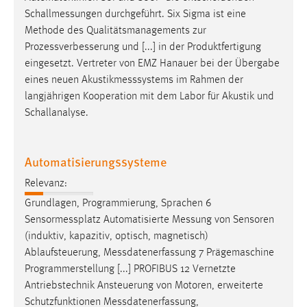
Zweck:
Schallmessungen
durchgeführt. Six Sigma ist eine
Dieser Cookie ist notwendig um sich an der Website
Methode des Qualitätsmanagements zur
einloggen zu können.
Prozessverbesserung und [...] in der Produktfertigung
eingesetzt. Vertreter von EMZ Hanauer bei der Übergabe
Cookie Laufzeit:
eines neuen
Akustikmesssystems
im Rahmen der
24 Stunden
langjährigen Kooperation mit dem Labor für Akustik und
Schallanalyse.
STATISTIK
Statistik Cookies erfassen Informationen anonym.
Automatisierungssysteme
Diese Informationen helfen uns zu verstehen, wie
Relevanz:
unsere Besucher unsere Website nutzen.
Grundlagen, Programmierung, Sprachen 6
Sensormessplatz
Automatisierte
Messung
von Sensoren
Matomo
(induktiv, kapazitiv, optisch, magnetisch)
Name:
Ablaufsteuerung,
Messdatenerfassung
7 Prägemaschine
_pk_ref, _pk_cvar, _pk_id, _pk_ses
Programmerstellung [...] PROFIBUS 12 Vernetzte
Antriebstechnik Ansteuerung von Motoren, erweiterte
Zweck:
Schutzfunktionen
Messdatenerfassung
,
Zugriffsstatistik