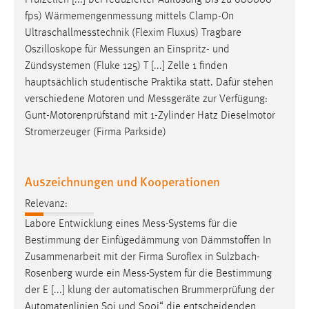
Prüfzellen [...] bei reduzierter Auflösung bis zu 680000
30 Tage
fps)
Wärmemengenmessung
mittels Clamp-On
Ultraschallmesstechnik
(Flexim Fluxus) Tragbare
Chat
Oszilloskope für
Messungen
an Einspritz- und
Zündsystemen (Fluke 125) T [...] Zelle 1 finden
Name:
hauptsächlich studentische Praktika statt. Dafür stehen
MibewSessionID, MIBEW_UserID, mibew_locale, mibew-
verschiedene Motoren und
Messgeräte
zur Verfügung:
chat-frame-style-5e9dbeb1811c0446
Gunt-Motorenprüfstand mit 1-Zylinder Hatz Dieselmotor
Zweck:
Stromerzeuger (Firma Parkside)
Wird benötigt um die Chatfunktion nutzen zu können.
Cookie Laufzeit:
Auszeichnungen und Kooperationen
MibewSessionID, mibew-chat-frame-style-
5e9dbeb1811c0446 = Sitzungslaufzeit, mibew_locale = 3
Relevanz:
Jahre, MIBEW_UserID = 1 Jahr
Labore Entwicklung eines
Mess-Systems
für die
Bestimmung der Einfügedämmung von Dämmstoffen In
Login
Zusammenarbeit mit der Firma Suroflex in Sulzbach-
Rosenberg wurde ein
Mess-System
für die Bestimmung
Name:
der E [...] klung der automatischen Brummerprüfung der
fe_user, be_user, be_lastLoginProvider
Automatenlinien S0i und S00i“ die entscheidenden