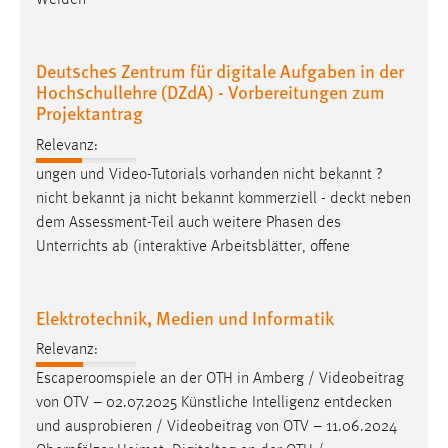
Weiden
30 Tage
Chat
Deutsches Zentrum für digitale Aufgaben in der
Hochschullehre (DZdA) - Vorbereitungen zum
Name:
Projektantrag
MibewSessionID, MIBEW_UserID, mibew_locale, mibew-
Relevanz:
chat-frame-style-5e9dbeb1811c0446
ungen und Video-Tutorials vorhanden nicht bekannt ?
Zweck:
nicht bekannt ja nicht bekannt kommerziell -
deckt
neben
Wird benötigt um die Chatfunktion nutzen zu können.
dem Assessment-Teil auch weitere Phasen des
Cookie Laufzeit:
Unterrichts ab (interaktive Arbeitsblätter, offene
MibewSessionID, mibew-chat-frame-style-
5e9dbeb1811c0446 = Sitzungslaufzeit, mibew_locale = 3
Jahre, MIBEW_UserID = 1 Jahr
Elektrotechnik, Medien und Informatik
Relevanz:
Login
Escaperoomspiele an der OTH in Amberg / Videobeitrag
von OTV – 02.07.2025 Künstliche Intelligenz
entdecken
Name:
und ausprobieren / Videobeitrag von OTV – 11.06.2024
fe_user, be_user, be_lastLoginProvider