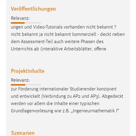
Conversion-Tracking
Veröffentlichungen
Cookie Laufzeit:
Relevanz:
3 Monate
ungen und Video-Tutorials vorhanden nicht bekannt ?
nicht bekannt ja nicht bekannt kommerziell -
deckt
neben
Facebook Pixel
dem Assessment-Teil auch weitere Phasen des
Unterrichts ab (interaktive Arbeitsblätter, offene
Name:
_fbp
Projektinhalte
Anbieter:
Facebook
Relevanz:
zur Förderung internationaler Studierender konzipiert
Zweck:
Conversion-Tracking
und entwickelt (Verbindung zu AP2 und AP3).
Abgedeckt
werden vor allem die Inhalte einer typischen
Cookie Laufzeit:
Grundlagenvorlesung wie z.B. „Ingenieurmathematik I“
3 Monate
Szenarien