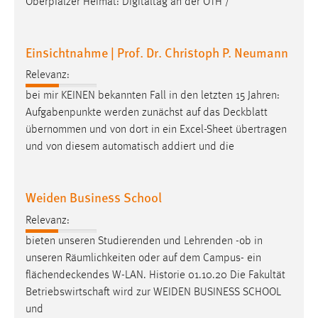
Oberpfälzer Heimat: Digitaltag an der OTH /
Zweck:
Dieser Cookie ist notwendig um sich an der Website
einloggen zu können.
Einsichtnahme | Prof. Dr. Christoph P. Neumann
Cookie Laufzeit:
Relevanz:
24 Stunden
bei mir KEINEN bekannten Fall in den letzten 15 Jahren:
Aufgabenpunkte werden zunächst auf das
Deckblatt
übernommen und von dort in ein Excel-Sheet übertragen
STATISTIK
und von diesem automatisch addiert und die
Statistik Cookies erfassen Informationen anonym.
Diese Informationen helfen uns zu verstehen, wie
Weiden Business School
unsere Besucher unsere Website nutzen.
Relevanz:
Matomo
bieten unseren Studierenden und Lehrenden -ob in
unseren Räumlichkeiten oder auf dem Campus- ein
Name:
flächendeckendes
W-LAN. Historie 01.10.20 Die Fakultät
_pk_ref, _pk_cvar, _pk_id, _pk_ses
Betriebswirtschaft wird zur WEIDEN BUSINESS SCHOOL
Zweck:
und
Zugriffsstatistik