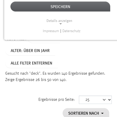
SPEICHERN
Alter
Details anzeigen
SUCHEN
Impressum
|
Datenschutz
NOTWENDIGE COOKIES
TYP: SEITEN
Aktive Filter:
Notwendige Cookies ermöglichen grundlegende
ALTER: ÜBER EIN JAHR
Funktionen und sind für die einwandfreie Funktion der
Website erforderlich.
ALLE FILTER ENTFERNEN
Einverständnis
Gesucht nach "deck".
Es wurden 140 Ergebnisse gefunden.
Name:
Zeige Ergebnisse 26 bis 50 von 140.
cookie_consent
Zweck:
Ergebnisse pro Seite:
Dieser Cookie speichert die ausgewählten Einverständnis-
Optionen des Benutzers
SORTIEREN NACH
Cookie Laufzeit: