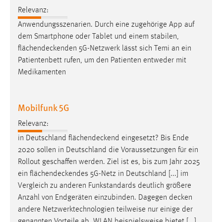
EXTERNE MEDIEN
Relevanz:
Um Inhalte von Videoplattformen und Social Media
Anwendungsszenarien. Durch eine zugehörige App auf
Plattformen anzeigen zu können, werden von diesen
dem Smartphone oder Tablet und einem stabilen,
externen Medien Cookies gesetzt.
flächendeckenden
5G-Netzwerk lässt sich Temi an ein
Patientenbett rufen, um den Patienten entweder mit
YouTube
Medikamenten
Vimeo
Mobilfunk 5G
Relevanz:
in Deutschland
flächendeckend
eingesetzt? Bis Ende
2020 sollen in Deutschland die Voraussetzungen für ein
Rollout geschaffen werden. Ziel ist es, bis zum Jahr 2025
ein
flächendeckendes
5G-Netz in Deutschland [...] im
Vergleich zu anderen Funkstandards deutlich größere
Anzahl von Endgeräten einzubinden. Dagegen
decken
andere Netzwerktechnologien teilweise nur einige der
genannten Vorteile ab. WLAN beispielsweise bietet [...]