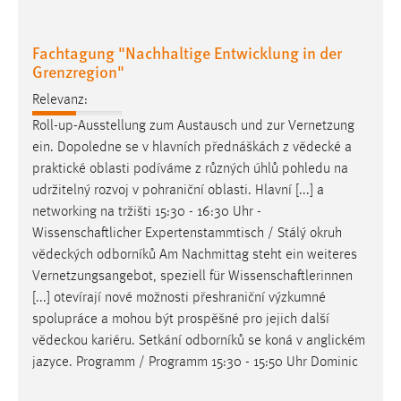
Cookie Laufzeit:
Fachtagung "Nachhaltige Entwicklung in der
Max. 13 Monate
Grenzregion"
Relevanz:
MARKETING
Roll-up-Ausstellung zum Austausch und zur Vernetzung
ein. Dopoledne se v hlavních přednáškách z
vědecké
a
Marketing Cookies werden von Drittanbietern
praktické oblasti podíváme z různých úhlů pohledu na
verwendet, um personalisierte Werbung anzuzeigen.
udržitelný rozvoj v pohraniční oblasti. Hlavní [...] a
Sie tun dies, indem sie Besucher über Websites
networking na tržišti 15:30 - 16:30 Uhr -
hinweg verfolgen.
Wissenschaftlicher Expertenstammtisch / Stálý okruh
vědeckých
odborníků Am Nachmittag steht ein weiteres
Google Ads
Vernetzungsangebot, speziell für Wissenschaftlerinnen
Name:
[...] otevírají nové možnosti přeshraniční výzkumné
_gcl_au
spolupráce a mohou být prospěšné pro jejich další
vědeckou
kariéru. Setkání odborníků se koná v anglickém
Anbieter:
jazyce. Programm / Programm 15:30 - 15:50 Uhr Dominic
Google Ireland Limited
Zweck: