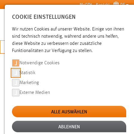
Zum Hauptinhalt springen
MyOTH
Kontakt
DE
COOKIE EINSTELLUNGEN
SUCHE
Wir nutzen Cookies auf unserer Website. Einige von ihnen
sind technisch notwendig, während andere uns helfen,
diese Website zu verbessern oder zusätzliche
JETZT BEWERBEN
Funktionalitäten zur Verfügung zu stellen.
Notwendige Cookies
SUCHE
Statistik
Marketing
FILTER
Externe Medien
Typ
ALLE AUSWÄHLEN
Erstellungsdatum
ABLEHNEN