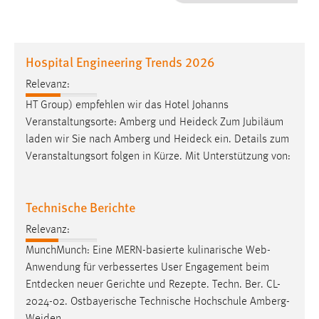
1 Jahr
Performance
Hospital Engineering Trends 2026
Name:
Relevanz:
staticfilecache
HT Group) empfehlen wir das Hotel Johanns
Veranstaltungsorte: Amberg und
Heideck
Zum Jubiläum
Zweck:
laden wir Sie nach Amberg und
Heideck
ein. Details zum
Für performante Seitenauslieferung wird in diesem Cookie
gespeichert, ob man eingeloggt ist.
Veranstaltungsort folgen in Kürze. Mit Unterstützung von:
Sprachpräferenz
Technische Berichte
Name:
Relevanz:
site-language-preference
MunchMunch: Eine MERN-basierte kulinarische Web-
Zweck:
Anwendung für verbessertes User Engagement beim
Das Cookie speichert die gewählte Sprache der Website.
Entdecken
neuer Gerichte und Rezepte. Techn. Ber. CL-
2024-02. Ostbayerische Technische Hochschule Amberg-
Cookie Laufzeit: