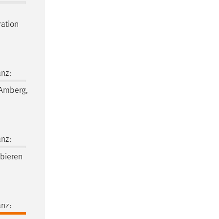
ration
nz:
Amberg,
nz:
bieren
nz: