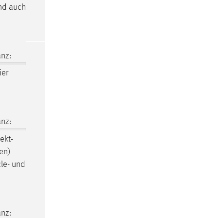
nd auch
nz:
er
nz:
ekt­
en)
cle- und
nz: