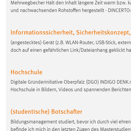
Mehrwegbecher Hält den Inhalt längere Zeit warm bzw. k
in diesem Cookie gespeichert, ob man
und nachwachsenden Rohstoffen hergestellt - DINCERTO:
eingeloggt ist.
Sprachpräferenz
Informationssicherheit, Sicherheitskonzep
Name:
site-language-preference
(angestecktes) Gerät (z.B. WLAN-Router, USB-Stick, exter
doch auf einen gefährlichen Link/Dateianhang geklickt h
Zweck:
Das Cookie speichert die gewählte
Sprache der Website.
Cookie Laufzeit:
30 Tage
Hochschule
Digitale Gründerinitiative Oberpfalz (DGO) INDIGO DEN
Chat
Hochschule in Bildern, Videos und spannenden Berichten!
Name:
MibewSessionID, MIBEW_UserID,
mibew_locale, mibew-chat-frame-style-
(studentische) Botschafter
5e9dbeb1811c0446
Zweck:
Wird benötigt um die Chatfunktion
Bildungsmanagement studiert, bevor ich durch viel ehren
nutzen zu können.
befinde ich mich in den letzten Zügen des Masterstudie