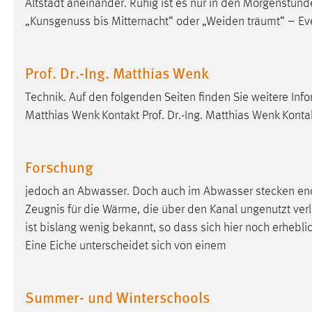
Altstadt aneinander. Ruhig ist es nur in den Morgenstund
„Kunsgenuss bis Mitternacht“ oder „Weiden träumt“ – E
Matomo
Name:
_pk_ref, _pk_cvar, _pk_id, _pk_ses
Prof. Dr.-Ing. Matthias Wenk
Zweck:
Zugriffsstatistik
Technik. Auf den folgenden Seiten finden Sie weitere In
Cookie Laufzeit:
Max. 13 Monate
Matthias Wenk Kontakt Prof. Dr.-Ing. Matthias Wenk Kontakt
Forschung
MARKETING
Marketing Cookies werden von Drittanbietern
jedoch an Abwasser. Doch auch im Abwasser stecken en
verwendet, um personalisierte Werbung anzuzeigen.
Zeugnis für die Wärme, die über den Kanal ungenutzt verlo
Sie tun dies, indem sie Besucher über Websites
ist bislang wenig bekannt, so dass sich hier noch erhebl
hinweg verfolgen.
Eine Eiche unterscheidet sich von einem
Google Ads
Summer- und Winterschools
Name:
_gcl_au