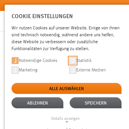
Zum Hauptinhalt springen
COOKIE EINSTELLUNGEN
Wir nutzen Cookies auf unserer Website. Einige von ihnen
sind technisch notwendig, während andere uns helfen,
diese Website zu verbessern oder zusätzliche
SUCHE
Funktionalitäten zur Verfügung zu stellen.
Notwendige Cookies
Statistik
Marketing
Externe Medien
ALLE AUSWÄHLEN
TYP: SEITEN
ALTER: ÜBER EIN JAHR
Aktive Filter:
ABLEHNEN
SPEICHERN
Gesucht nach "deck".
Es wurden 140 Ergebnisse gefunden.
Details anzeigen