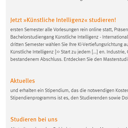
Cookie Laufzeit:
MibewSessionID, mibew-chat-frame-
style-5e9dbeb1811c0446 =
Jetzt »Künstliche Intelligenz« studieren!
Sitzungslaufzeit, mibew_locale = 3
Jahre, MIBEW_UserID = 1 Jahr
ersten Semester alle Vorlesungen rein online statt, Präsen
Bachelorstudiengang Künstliche Intelligenz - International
Login
dritten Semester wählen Sie Ihre KI-Vertiefungsrichtung a
Künstliche Intelligenz [>> Start zu jedem [...] en. Indust
Name:
fe_user, be_user, be_lastLoginProvider
bestandenem Abschluss.
Entdecken
Sie den Masterstudien
Zweck:
Dieser Cookie ist notwendig um sich an
der Website einloggen zu können.
Aktuelles
Cookie Laufzeit:
24 Stunden
und erhalten ein Stipendium, das die notwendigen Kost
Stipendienprogramms ist es, den Studierenden sowie D
STATISTIK
Statistik Cookies erfassen Informationen anonym.
Studieren bei uns
Diese Informationen helfen uns zu verstehen, wie
unsere Besucher unsere Website nutzen.