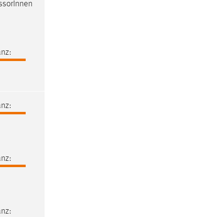
ssorInnen
nz:
nz:
nz:
nz: