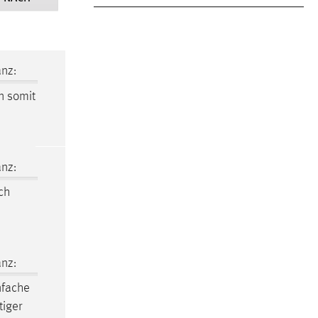
nz:
n
somit
nz:
ch
nz:
nfache
tiger