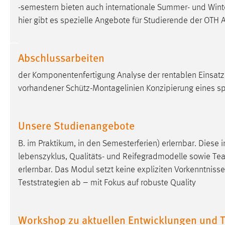
-semestern bieten auch internationale Summer- und Wint
Anbieter:
Google Ireland Limited
hier gibt es spezielle Angebote für Studierende der OT
Zweck:
Conversion-Tracking
Cookie Laufzeit:
3 Monate
Abschlussarbeiten
der Komponentenfertigung Analyse der rentablen Einsat
Facebook Pixel
vorhandener Schütz-Montagelinien Konzipierung eines sp
Name:
_fbp
Anbieter:
Facebook
Unsere Studienangebote
Zweck:
Conversion-Tracking
B. im Praktikum, in den Semesterferien) erlernbar. Diese i
Cookie Laufzeit:
3 Monate
lebenszyklus, Qualitäts- und Reifegradmodelle sowie Team
erlernbar. Das Modul setzt keine expliziten Vorkenntniss
Teststrategien ab – mit Fokus auf robuste Quality
EXTERNE MEDIEN
Um Inhalte von Videoplattformen und Social Media
Workshop zu aktuellen Entwicklungen und Tr
Plattformen anzeigen zu können, werden von diesen