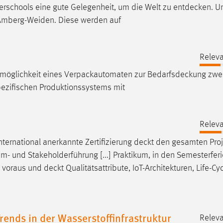
erschools eine gute Gelegenheit, um die Welt zu
entdecken
. U
H Amberg-Weiden. Diese werden auf
Releva
zmöglichkeit eines Verpackautomaten zur
Bedarfsdeckung
zwei
ezifischen Produktionssystems mit
Releva
nternational anerkannte Zertifizierung
deckt
den gesamten Proj
- und Stakeholderführung [...] Praktikum, in den Semesterferi
e voraus und
deckt
Qualitätsattribute, IoT-Architekturen, Life-Cy
ends in der Wasserstoffinfrastruktur
Releva