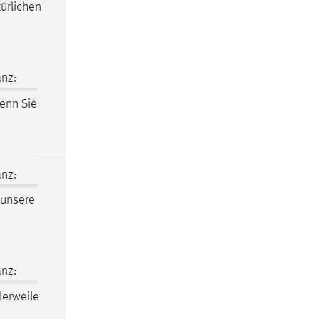
ürlichen
nz:
wenn Sie
nz:
 unsere
nz:
lerweile