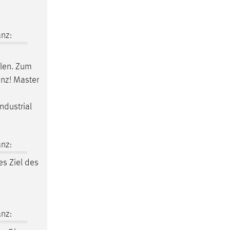
nz:
elen. Zum
enz! Master
ndustrial
nz:
ges Ziel des
nz: