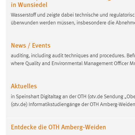
in Wunsiedel
externen Medien Cookies gesetzt.
Wasserstoff und zeigte dabei technische und regulatoris
YouTube
überwunden werden müssen, insbesondere die Abnehmerst
Vimeo
News / Events
auditing, including audit techniques and procedures. Be
where Quality and Environmental Management Officer Mr
Aktuelles
in Speinshart Digitaltag an der OTH (otv.de Sendung „Obe
(otv.de) Informatikstudiengänge der OTH Amberg-Weiden 
Entdecke die OTH Amberg-Weiden