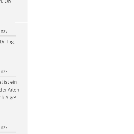
n. Ob
nz:
 Dr.-Ing.
nz:
el
ist ein
der Arten
ch Alge!
nz: