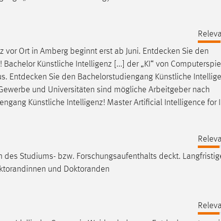
Releva
z vor Ort in Amberg beginnt erst ab Juni.
Entdecken
Sie den
! Bachelor Künstliche Intelligenz [...] der „KI“ von Computerspi
us.
Entdecken
Sie den Bachelorstudiengang Künstliche Intellig
rie, Gewerbe und Universitäten sind mögliche Arbeitgeber nach
gang Künstliche Intelligenz! Master Artificial Intelligence for I
Releva
en des Studiums- bzw. Forschungsaufenthalts
deckt
. Langfristi
oktorandinnen und Doktoranden
Releva