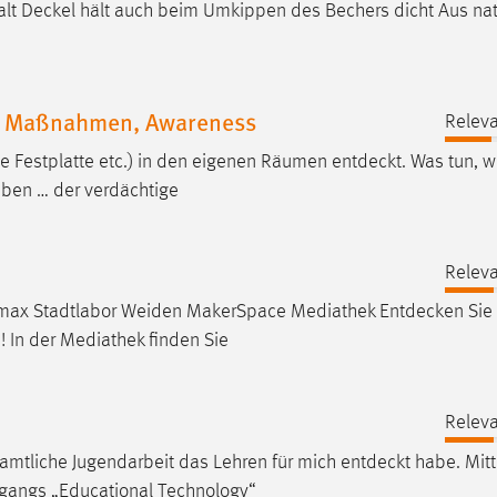
alt
Deckel
hält auch beim Umkippen des Bechers dicht Aus nat
t, Maßnahmen, Awareness
Releva
ne Festplatte etc.) in den eigenen Räumen
entdeckt
. Was tun, 
aben … der verdächtige
Releva
K.max Stadtlabor Weiden MakerSpace Mediathek
Entdecken
Sie
 In der Mediathek finden Sie
Releva
amtliche Jugendarbeit das Lehren für mich
entdeckt
habe. Mitt
ngangs „Educational Technology“