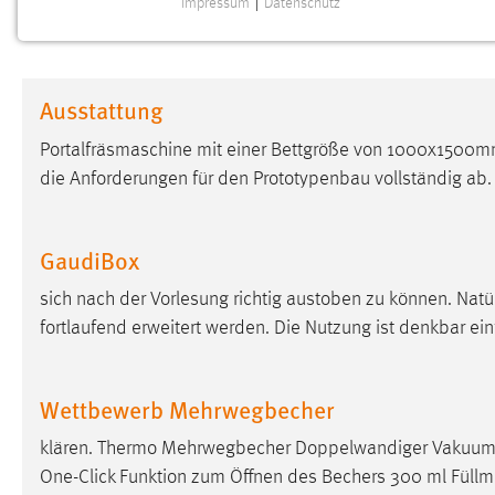
Impressum
|
Datenschutz
NOTWENDIGE COOKIES
Notwendige Cookies ermöglichen grundlegende
Funktionen und sind für die einwandfreie Funktion der
Ausstattung
Website erforderlich.
Portalfräsmaschine mit einer Bettgröße von 1000x1500m
Einverständnis
die Anforderungen für den Prototypenbau vollständig ab.
Name:
cookie_consent
Zweck:
Dieser Cookie speichert die
GaudiBox
ausgewählten Einverständnis-Optionen
des Benutzers
sich nach der Vorlesung richtig austoben zu können. Nat
fortlaufend erweitert werden. Die Nutzung ist denkbar e
Cookie Laufzeit:
1 Jahr
Performance
Wettbewerb Mehrwegbecher
Name:
klären. Thermo Mehrwegbecher Doppelwandiger Vakuum
staticfilecache
One-Click Funktion zum Öffnen des Bechers 300 ml Füllmen
Zweck:
Für performante Seitenauslieferung wird