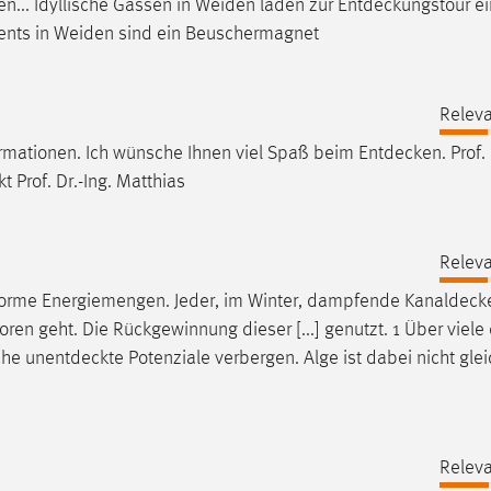
en... Idyllische Gassen in Weiden laden zur
Entdeckungstour
ei
vents in Weiden sind ein Beuschermagnet
Releva
formationen. Ich wünsche Ihnen viel Spaß beim
Entdecken
. Prof.
 Prof. Dr.-Ing. Matthias
Releva
orme Energiemengen. Jeder, im Winter, dampfende
Kanaldeck
ren geht. Die Rückgewinnung dieser [...] genutzt. 1 Über viele 
iche
unentdeckte
Potenziale verbergen. Alge ist dabei nicht glei
Releva