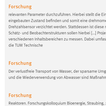
in diesem Cookie gespeichert, ob man
Forschung
eingeloggt ist.
relevanten Parameter durchzuführen. Hierbei stellt die E
eingebauten Zustand befinden und somit eine drehmomentf
Sprachpräferenz
Drehzahlsensor verzichtet werden. Stattdessen ist diese 
Name:
site-language-preference
Schätz- und Beobachterstrukturen sollen hierbei [...] Pro
verschiedenen Inhaltsbereichen zu
messen
. Dabei umfas
Zweck:
Das Cookie speichert die gewählte
die TUM Technische
Sprache der Website.
Cookie Laufzeit:
30 Tage
Forschung
Chat
Der verlustfreie Transport von Wasser, der sparsame Um
und die Wiederverwendung von Abwasser sind Maßnahm
Name:
MibewSessionID, MIBEW_UserID,
mibew_locale, mibew-chat-frame-style-
5e9dbeb1811c0446
Forschung
Zweck:
Wird benötigt um die Chatfunktion
nutzen zu können.
Reaktoren. Forschungskolloquium Bioenergie, Straubing, 201