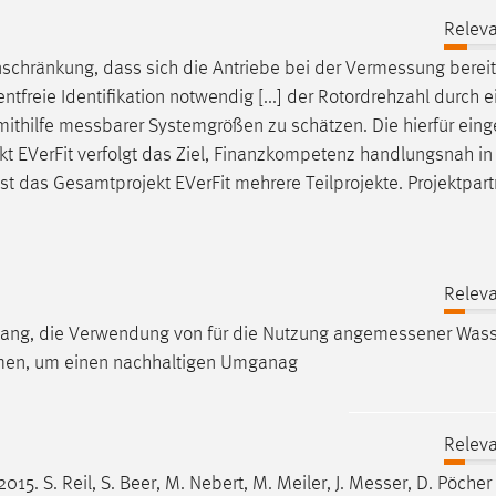
Releva
inschränkung, dass sich die Antriebe bei der
Vermessung
bereit
reie Identifikation notwendig [...] der Rotordrehzahl durch e
mithilfe
messbarer
Systemgrößen zu schätzen. Die hierfür eing
jekt EVerFit verfolgt das Ziel, Finanzkompetenz handlungsnah in
st das Gesamtprojekt EVerFit mehrere Teilprojekte. Projektpart
Releva
gang, die Verwendung von für die Nutzung
angemessener
Wasse
en, um einen nachhaltigen Umganag
Releva
5. S. Reil, S. Beer, M. Nebert, M. Meiler, J.
Messer
, D. Pöcher 