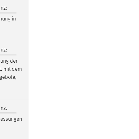
nz:
mung in
nz:
ung der
t, mit dem
gebote,
nz:
essungen