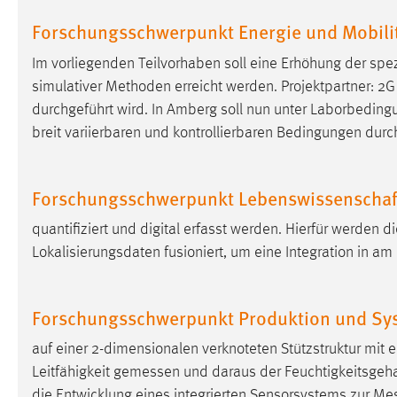
externen Medien Cookies gesetzt.
Forschungsschwerpunkt Energie und Mobili
YouTube
Im vorliegenden Teilvorhaben soll eine Erhöhung der spe
simulativer Methoden erreicht werden. Projektpartner: 2G
durchgeführt wird. In Amberg soll nun unter Laborbeding
Vimeo
breit variierbaren und kontrollierbaren Bedingungen durc
Forschungsschwerpunkt Lebenswissenschaft
quantifiziert und digital erfasst werden. Hierfür werden 
Lokalisierungsdaten fusioniert, um eine Integration in am
Forschungsschwerpunkt Produktion und Sy
auf einer 2-dimensionalen verknoteten Stützstruktur mit 
Leitfähigkeit
gemessen
und daraus der Feuchtigkeitsgehal
die Entwicklung eines integrierten Sensorsystems zur
Mes