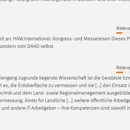
Releva
it an: HAW.International: Kongress- und
Messereisen
Dieses 
, sondern vom DAAD selbst
Releva
diengang zugrunde liegende Wissenschaft ist die Geodäsie bz
t es, die Erdoberfläche zu
vermessen
und sie [...] den Einsatz 
technik und dem Land- sowie Regionalmanagement ausgebilde
ermessung
, Ämter für Ländliche [...] weitere öffentliche Arbeit
r und andere IT-Arbeitgeber – Ihre Kompetenzen sind sowohl i