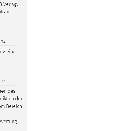
B Verlag,
ik auf
nz:
ng einer
nz:
men des
diktion der
em Bereich
ewertung