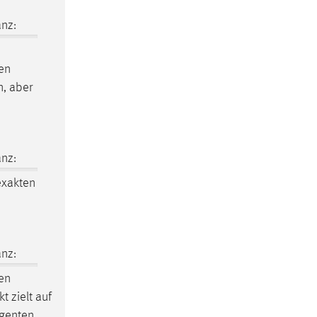
nz:
hen
n, aber
nz:
exakten
nz:
sen
t zielt auf
igenten