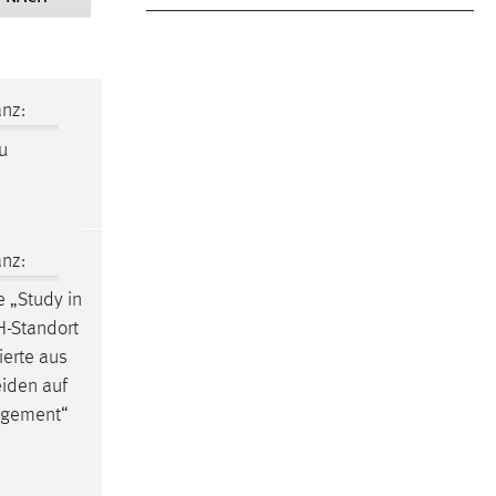
nz:
u
nz:
e
„Study in
H-Standort
ierte aus
eiden auf
agement“