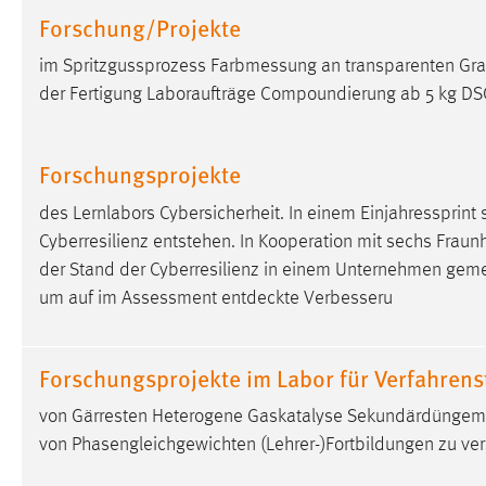
Forschung/Projekte
Anbieter:
Google Ireland Limited
Zweck:
Conversion-Tracking
im Spritzgussprozess
Farbmessung
an transparenten Gra
der Fertigung Laboraufträge Compoundierung ab 5 kg
DS
Cookie Laufzeit:
3 Monate
Facebook Pixel
Forschungsprojekte
Name:
des Lernlabors Cybersicherheit. In einem Einjahressprint
_fbp
Cyberresilienz entstehen. In Kooperation mit sechs Fraunh
Anbieter:
Facebook
der Stand der Cyberresilienz in einem Unternehmen
gem
Zweck:
Conversion-Tracking
um auf im Assessment entdeckte Verbesseru
Cookie Laufzeit:
3 Monate
Forschungsprojekte im Labor für Verfahrens
von Gärresten Heterogene Gaskatalyse Sekundärdüngemit
EXTERNE MEDIEN
von Phasengleichgewichten (Lehrer-)Fortbildungen zu ve
Um Inhalte von Videoplattformen und Social Media
Plattformen anzeigen zu können, werden von diesen