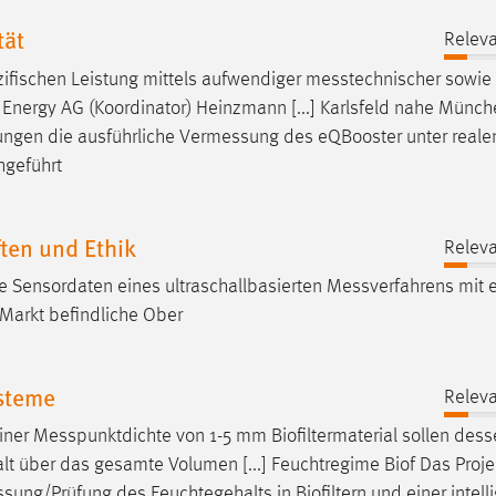
tät
Releva
zifischen Leistung mittels aufwendiger
messtechnischer
sowie
 Energy AG (Koordinator) Heinzmann [...] Karlsfeld nahe Münc
ungen die ausführliche
Vermessung
des eQBooster unter reale
hgeführt
en und Ethik
Releva
die Sensordaten eines ultraschallbasierten
Messverfahrens
mit 
 Markt befindliche Ober
steme
Releva
einer
Messpunktdichte
von 1-5 mm Biofiltermaterial sollen des
t über das gesamte Volumen [...] Feuchtregime Biof Das Projek
sung/Prüfung
des Feuchtegehalts in Biofiltern und einer intell