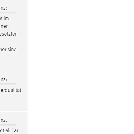
nz:
s im
inen
esetzten
ner sind
nz:
rqualität
nz:
et al: Tar