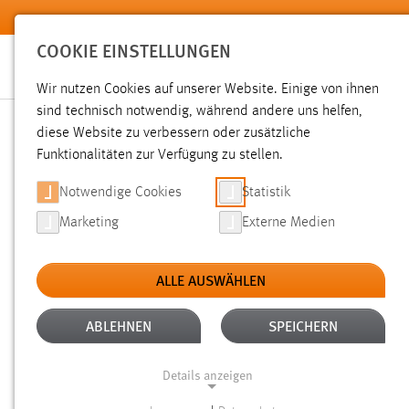
Zum Hauptinhalt springen
COOKIE EINSTELLUNGEN
Wir nutzen Cookies auf unserer Website. Einige von ihnen
sind technisch notwendig, während andere uns helfen,
diese Website zu verbessern oder zusätzliche
SUCHE
Funktionalitäten zur Verfügung zu stellen.
Notwendige Cookies
Statistik
Marketing
Externe Medien
ALLE AUSWÄHLEN
TYP: SEITEN
ALTER: ÜBER EIN JAHR
Aktive Filter:
ABLEHNEN
SPEICHERN
Gesucht nach "Messe".
Es wurden 234 Ergebnisse gefunde
Details anzeigen