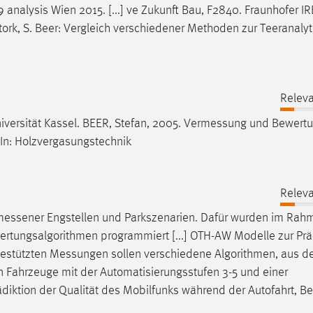
nalysis Wien 2015. [...] ve Zukunft Bau, F2840. Fraunhofer IR
Stork, S. Beer: Vergleich verschiedener Methoden zur Teeranalyt
Releva
iversität Kassel. BEER, Stefan, 2005.
Vermessung
und Bewertu
 In: Holzvergasungstechnik
Releva
messener
Engstellen und Parkszenarien. Dafür wurden im Rah
rtungsalgorithmen programmiert [...] OTH-AW Modelle zur Prä
gestützten
Messungen
sollen verschiedene Algorithmen, aus d
en Fahrzeuge mit der Automatisierungsstufen 3-5 und einer
diktion der Qualität des Mobilfunks während der Autofahrt, B