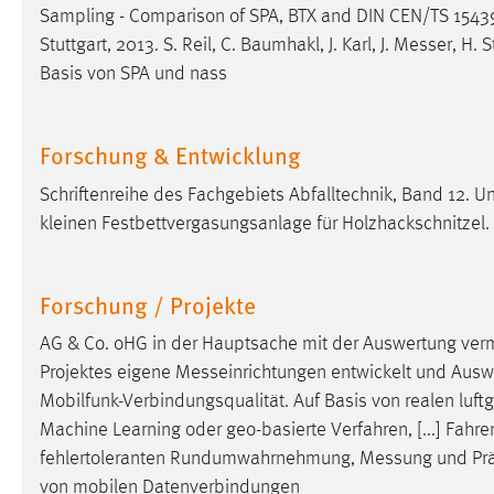
Sampling - Comparison of SPA, BTX and DIN CEN/TS 15439 a
Cookie Laufzeit:
MibewSessionID, mibew-chat-frame-
Stuttgart, 2013. S. Reil, C. Baumhakl, J. Karl, J.
Messer
, H. 
style-5e9dbeb1811c0446 =
Sitzungslaufzeit, mibew_locale = 3
Basis von SPA und nass
Jahre, MIBEW_UserID = 1 Jahr
Forschung & Entwicklung
Login
Schriftenreihe des Fachgebiets Abfalltechnik, Band 12. Un
Name:
fe_user, be_user, be_lastLoginProvider
kleinen Festbettvergasungsanlage für Holzhackschnitzel.
Zweck:
Dieser Cookie ist notwendig um sich an
der Website einloggen zu können.
Forschung / Projekte
Cookie Laufzeit:
24 Stunden
AG & Co. oHG in der Hauptsache mit der Auswertung
ver
Projektes eigene
Messeinrichtungen
entwickelt und Auswe
STATISTIK
Mobilfunk-Verbindungsqualität. Auf Basis von realen luft
Machine Learning oder geo-basierte Verfahren, [...] Fahr
Statistik Cookies erfassen Informationen anonym.
fehlertoleranten Rundumwahrnehmung,
Messung
und Prä
Diese Informationen helfen uns zu verstehen, wie
von mobilen Datenverbindungen
unsere Besucher unsere Website nutzen.