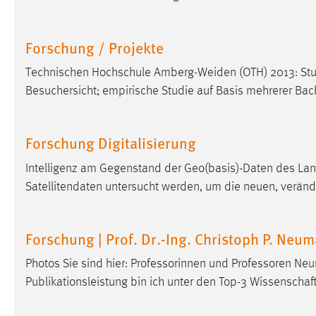
Matomo
Forschung / Projekte
Name:
_pk_ref, _pk_cvar, _pk_id, _pk_ses
Technischen Hochschule Amberg-Weiden (OTH) 2013: Stu
Zweck:
Zugriffsstatistik
Besuchersicht; empirische Studie auf Basis mehrerer Bach
Cookie Laufzeit:
Max. 13 Monate
Forschung Digitalisierung
MARKETING
Intelligenz am Gegenstand der Geo(basis)-Daten des Lan
Satellitendaten untersucht werden, um die neuen, verän
Marketing Cookies werden von Drittanbietern
verwendet, um personalisierte Werbung anzuzeigen.
Sie tun dies, indem sie Besucher über Websites
Forschung | Prof. Dr.-Ing. Christoph P. Neu
hinweg verfolgen.
Photos Sie sind hier: Professorinnen und Professoren 
Google Ads
Publikationsleistung bin ich unter den Top-3 Wissensch
Name:
_gcl_au