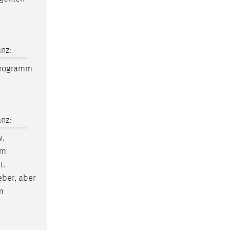
nz:
Programm
nz:
w.
im
t.
geber, aber
m