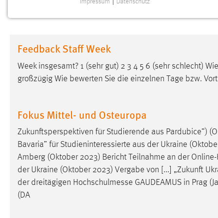
Impressum
|
Datenschutz
NOTWENDIGE COOKIES
Notwendige Cookies ermöglichen grundlegende
Funktionen und sind für die einwandfreie Funktion der
Feedback Staff Week
Website erforderlich.
Week insgesamt? 1 (sehr gut) 2 3 4 5 6 (sehr schlecht) Wi
Einverständnis
großzügig Wie bewerten Sie die einzelnen Tage bzw. Vort
Name:
cookie_consent
Zweck:
Dieser Cookie speichert die
Fokus Mittel- und Osteuropa
ausgewählten Einverständnis-Optionen
des Benutzers
Zukunftsperspektiven für Studierende aus Pardubice”) (
Bavaria” für Studieninteressierte aus der Ukraine (Oktobe
Cookie Laufzeit:
1 Jahr
Amberg (Oktober 2023) Bericht Teilnahme an der
Online
der Ukraine (Oktober 2023) Vergabe von [...] „Zukunft U
Performance
der dreitägigen
Hochschulmesse
GAUDEAMUS in Prag (Jan
(DA
Name:
staticfilecache
Zweck:
Für performante Seitenauslieferung wird