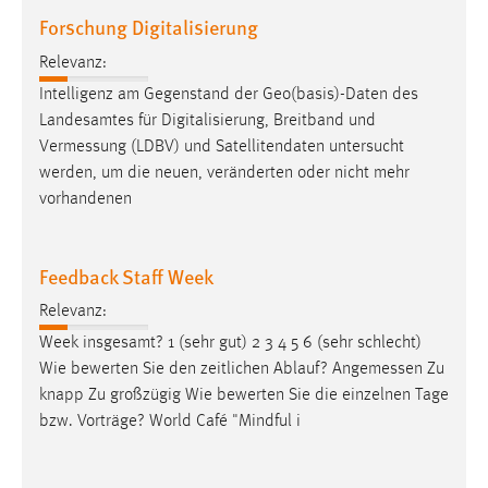
Forschung Digitalisierung
Conversion-Tracking
Cookie Laufzeit:
Relevanz:
3 Monate
Intelligenz am Gegenstand der Geo(basis)-Daten des
Landesamtes für Digitalisierung, Breitband und
Vermessung
(LDBV) und Satellitendaten untersucht
Facebook Pixel
werden, um die neuen, veränderten oder nicht mehr
Name:
vorhandenen
_fbp
Anbieter:
Feedback Staff Week
Facebook
Relevanz:
Zweck:
Week insgesamt? 1 (sehr gut) 2 3 4 5 6 (sehr schlecht)
Conversion-Tracking
Wie bewerten Sie den zeitlichen Ablauf?
Angemessen
Zu
Cookie Laufzeit:
knapp Zu großzügig Wie bewerten Sie die einzelnen Tage
3 Monate
bzw. Vorträge? World Café "Mindful i