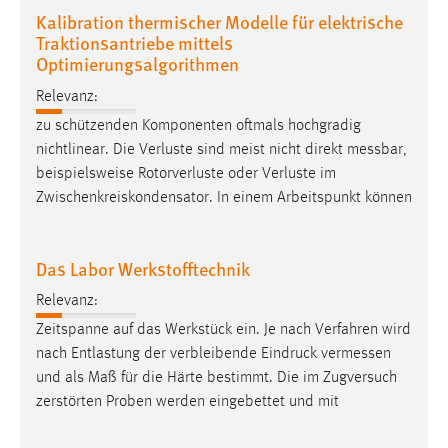
Kalibration thermischer Modelle für elektrische
Cookie Laufzeit:
Traktionsantriebe mittels
Max. 13 Monate
Optimierungsalgorithmen
Relevanz:
zu schützenden Komponenten oftmals hochgradig
MARKETING
nichtlinear. Die Verluste sind meist nicht direkt
messbar
,
Marketing Cookies werden von Drittanbietern
beispielsweise Rotorverluste oder Verluste im
verwendet, um personalisierte Werbung anzuzeigen.
Zwischenkreiskondensator. In einem Arbeitspunkt können
Sie tun dies, indem sie Besucher über Websites
hinweg verfolgen.
Das Labor Werkstofftechnik
Google Ads
Relevanz:
Name:
Zeitspanne auf das Werkstück ein. Je nach Verfahren wird
_gcl_au
nach Entlastung der verbleibende Eindruck
vermessen
und als Maß für die Härte bestimmt. Die im Zugversuch
Anbieter:
zerstörten Proben werden eingebettet und mit
Google Ireland Limited
Zweck: