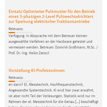
30 Tage
Einsatz Optimierter Pulsmuster für den Betrieb
Chat
eines 3-phasigen 2-Level Pulswechselrichters
zur Speisung elektrischer Traktionsantriebe
Name:
Relevanz:
MibewSessionID, MIBEW_UserID, mibew_locale, mibew-
chat-frame-style-5e9dbeb1811c0446
Verfügung. In Absprache mit dem Betreuer können
ausgewählte Verfahren an der Hardware getestet und
Zweck:
vermessen
werden. Betreuer: Dominik Großmann, M.Sc. /
Wird benötigt um die Chatfunktion nutzen zu können.
Prof. Dr.-Ing. Heiko Zatocil
Cookie Laufzeit:
MibewSessionID, mibew-chat-frame-style-
5e9dbeb1811c0446 = Sitzungslaufzeit, mibew_locale = 3
Vorstellung KI-ProfessorInnen
Jahre, MIBEW_UserID = 1 Jahr
Relevanz:
en darin? El.
Messtechnik
, Hochfrequenztechnik,
Login
Angewandte Systemtechnik. KI wird hier zwar erwähnt,
ist aber nicht Teil der Vorlesungen. Statistik wird nur im
Name:
Rahmen der el.
Messtechnik
für die Genau [...] beschäftigt
fe_user, be_user, be_lastLoginProvider