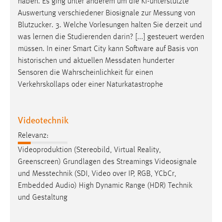
haben. Es ging unter anderem um die KI-unterstützte
Zweck:
Auswertung verschiedener Biosignale zur
Messung
von
Dieser Cookie ist notwendig um sich an der Website
Blutzucker. 3. Welche Vorlesungen halten Sie derzeit und
einloggen zu können.
was lernen die Studierenden darin? [...] gesteuert werden
Cookie Laufzeit:
müssen. In einer Smart City kann Software auf Basis von
24 Stunden
historischen und aktuellen
Messdaten
hunderter
Sensoren die Wahrscheinlichkeit für einen
Verkehrskollaps oder einer Naturkatastrophe
STATISTIK
Statistik Cookies erfassen Informationen anonym.
Videotechnik
Diese Informationen helfen uns zu verstehen, wie
Relevanz:
unsere Besucher unsere Website nutzen.
Videoproduktion (Stereobild, Virtual Reality,
Matomo
Greenscreen) Grundlagen des Streamings Videosignale
und
Messtechnik
(SDI, Video over IP, RGB, YCbCr,
Name:
Embedded Audio) High Dynamic Range (HDR) Technik
_pk_ref, _pk_cvar, _pk_id, _pk_ses
und Gestaltung
Zweck:
Zugriffsstatistik