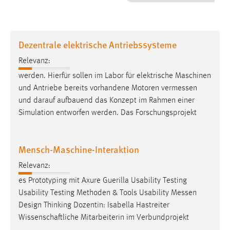
1 Jahr
Performance
Dezentrale elektrische Antriebssysteme
Name:
Relevanz:
staticfilecache
werden. Hierfür sollen im Labor für elektrische Maschinen
und Antriebe bereits vorhandene Motoren
vermessen
Zweck:
und darauf aufbauend das Konzept im Rahmen einer
Für performante Seitenauslieferung wird in diesem Cookie
gespeichert, ob man eingeloggt ist.
Simulation entworfen werden. Das Forschungsprojekt
Sprachpräferenz
Mensch-Maschine-Interaktion
Name:
Relevanz:
site-language-preference
es Prototyping mit Axure Guerilla Usability Testing
Zweck:
Usability Testing Methoden & Tools Usability
Messen
Das Cookie speichert die gewählte Sprache der Website.
Design Thinking Dozentin: Isabella Hastreiter
Wissenschaftliche Mitarbeiterin im Verbundprojekt
Cookie Laufzeit: