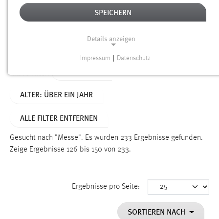
SPEICHERN
Alter
Details anzeigen
SUCHEN
Impressum
|
Datenschutz
NOTWENDIGE COOKIES
TYP: SEITEN
Aktive Filter:
Notwendige Cookies ermöglichen grundlegende
ALTER: ÜBER EIN JAHR
Funktionen und sind für die einwandfreie Funktion der
Website erforderlich.
ALLE FILTER ENTFERNEN
Einverständnis
Gesucht nach "Messe".
Es wurden 233 Ergebnisse gefunden.
Name:
Zeige Ergebnisse 126 bis 150 von 233.
cookie_consent
Zweck:
Ergebnisse pro Seite:
Dieser Cookie speichert die ausgewählten Einverständnis-
Optionen des Benutzers
SORTIEREN NACH
Cookie Laufzeit: