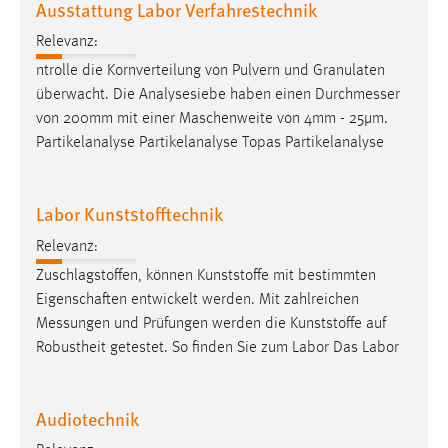
Ausstattung Labor Verfahrestechnik
EXTERNE MEDIEN
Um Inhalte von Videoplattformen und Social Media
Relevanz:
Plattformen anzeigen zu können, werden von diesen
ntrolle die Kornverteilung von Pulvern und Granulaten
externen Medien Cookies gesetzt.
überwacht. Die Analysesiebe haben einen
Durchmesser
von 200mm mit einer Maschenweite von 4mm - 25µm.
YouTube
Partikelanalyse Partikelanalyse Topas Partikelanalyse
Vimeo
Labor Kunststofftechnik
Relevanz:
Zuschlagstoffen, können Kunststoffe mit bestimmten
Eigenschaften entwickelt werden. Mit zahlreichen
Messungen
und Prüfungen werden die Kunststoffe auf
Robustheit getestet. So finden Sie zum Labor Das Labor
Audiotechnik