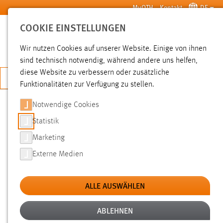
Zum Hauptinhalt springen
MyOTH
Kontakt
DE
COOKIE EINSTELLUNGEN
SUCHE
Wir nutzen Cookies auf unserer Website. Einige von ihnen
sind technisch notwendig, während andere uns helfen,
diese Website zu verbessern oder zusätzliche
JETZT BEWERBEN
Funktionalitäten zur Verfügung zu stellen.
Notwendige Cookies
SUCHE
Statistik
Marketing
FILTER
Externe Medien
Typ
ALLE AUSWÄHLEN
Erstellungsdatum
ABLEHNEN