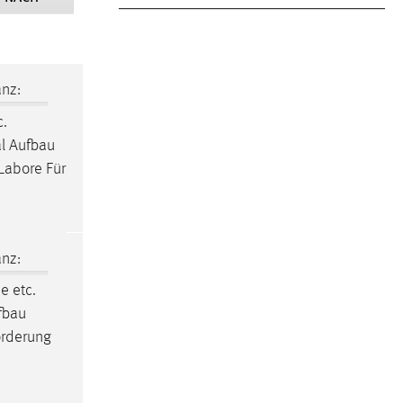
nz:
c.
al Aufbau
Labore Für
nz:
he
etc.
fbau
örderung