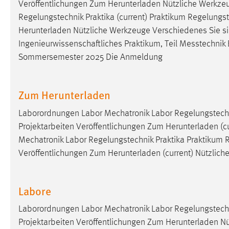
Veröffentlichungen Zum Herunterladen Nützliche Werkzeug
Anbieter:
Google Ireland Limited
Regelungstechnik Praktika (current) Praktikum Regelungs
Zweck:
Conversion-Tracking
Herunterladen Nützliche Werkzeuge Verschiedenes Sie sind 
Ingenieurwissenschaftliches Praktikum, Teil
Messtechnik
Cookie Laufzeit:
3 Monate
Sommersemester 2025 Die Anmeldung
Facebook Pixel
Zum Herunterladen
Name:
_fbp
Laborordnungen Labor Mechatronik Labor Regelungstechn
Anbieter:
Facebook
Projektarbeiten Veröffentlichungen Zum Herunterladen (c
Zweck:
Conversion-Tracking
Mechatronik Labor Regelungstechnik Praktika Praktikum 
Veröffentlichungen Zum Herunterladen (current) Nützlic
Cookie Laufzeit:
3 Monate
Labore
EXTERNE MEDIEN
Laborordnungen Labor Mechatronik Labor Regelungstechn
Um Inhalte von Videoplattformen und Social Media
Projektarbeiten Veröffentlichungen Zum Herunterladen N
Plattformen anzeigen zu können, werden von diesen