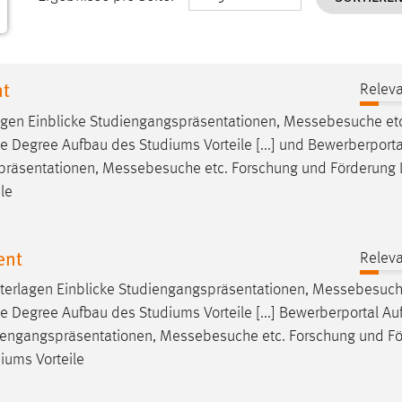
nt
Releva
agen Einblicke Studiengangspräsentationen,
Messebesuche
et
Degree Aufbau des Studiums Vorteile [...] und Bewerberport
spräsentationen,
Messebesuche
etc. Forschung und Förderung 
le
ent
Releva
nterlagen Einblicke Studiengangspräsentationen,
Messebesuc
Degree Aufbau des Studiums Vorteile [...] Bewerberportal Au
udiengangspräsentationen,
Messebesuche
etc. Forschung und F
iums Vorteile