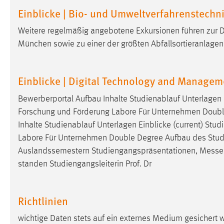
in diesem Cookie gespeichert, ob man
Einblicke | Bio- und Umweltverfahrenstechn
eingeloggt ist.
Weitere regelmäßig angebotene Exkursionen führen zur 
München sowie zu einer der größten Abfallsortieranlagen
Sprachpräferenz
Name:
site-language-preference
Einblicke | Digital Technology and Managem
Zweck:
Das Cookie speichert die gewählte
Sprache der Website.
Bewerberportal Aufbau Inhalte Studienablauf Unterlagen 
Forschung und Förderung Labore Für Unternehmen Double 
Cookie Laufzeit:
30 Tage
Inhalte Studienablauf Unterlagen Einblicke (current) St
Labore Für Unternehmen Double Degree Aufbau des Studiu
Chat
Auslandssemestern Studiengangspräsentationen,
Messe
standen Studiengangsleiterin Prof. Dr
Name:
MibewSessionID, MIBEW_UserID,
mibew_locale, mibew-chat-frame-style-
5e9dbeb1811c0446
Richtlinien
Zweck:
Wird benötigt um die Chatfunktion
nutzen zu können.
wichtige Daten stets auf ein externes Medium gesichert