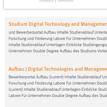
Impressum
|
Datenschutz
NOTWENDIGE COOKIES
Notwendige Cookies ermöglichen grundlegende
Funktionen und sind für die einwandfreie Funktion der
Studium Digital Technology and Manageme
Website erforderlich.
und Bewerberportal Aufbau Inhalte Studienablauf Unterl
Einverständnis
Forschung und Förderung Labore Für Unternehmen Double 
Inhalte Studienablauf Unterlagen Einblicke Studiengang
Name:
cookie_consent
Unternehmen Double Degree Aufbau des Studiums Vortei
Zweck:
Dieser Cookie speichert die
ausgewählten Einverständnis-Optionen
des Benutzers
Aufbau | Digital Technologies and Managem
Cookie Laufzeit:
1 Jahr
Bewerberportal Aufbau (current) Inhalte Studienablauf U
Forschung und Förderung Labore Für Unternehmen Double 
Performance
(current) Inhalte Studienablauf Unterlagen Einblicke St
Labore Für Unternehmen Double Degree Aufbau des Stud
Name:
staticfilecache
Zweck:
Für performante Seitenauslieferung wird