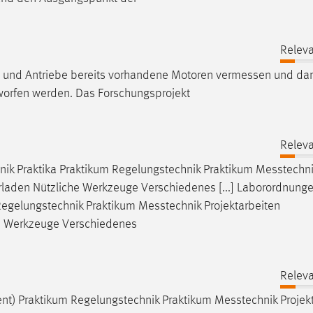
Releva
en und Antriebe bereits vorhandene Motoren
vermessen
und dar
orfen werden. Das Forschungsprojekt
Releva
ik Praktika Praktikum Regelungstechnik Praktikum
Messtechni
erladen Nützliche Werkzeuge Verschiedenes [...] Laborordnung
Regelungstechnik Praktikum
Messtechnik
Projektarbeiten
he Werkzeuge Verschiedenes
Releva
ent) Praktikum Regelungstechnik Praktikum
Messtechnik
Projek