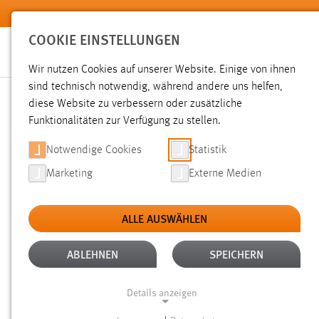
Zum Hauptinhalt springen
COOKIE EINSTELLUNGEN
Wir nutzen Cookies auf unserer Website. Einige von ihnen
sind technisch notwendig, während andere uns helfen,
diese Website zu verbessern oder zusätzliche
SUCHE
Funktionalitäten zur Verfügung zu stellen.
Notwendige Cookies
Statistik
Marketing
Externe Medien
ALLE AUSWÄHLEN
TYP: SEITEN
ALTER: ÜBER EIN JAHR
Aktive Filter:
ABLEHNEN
SPEICHERN
Gesucht nach "Messe".
Es wurden 234 Ergebnisse gefunde
Details anzeigen