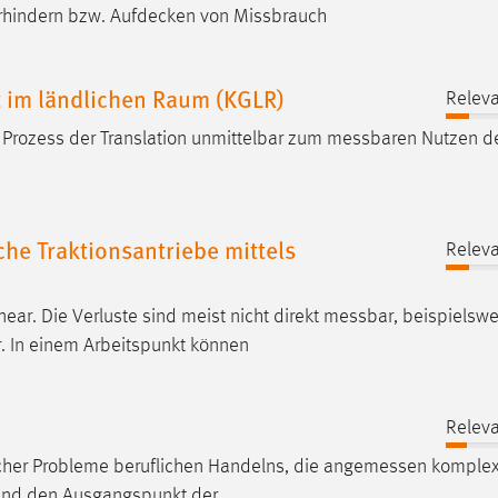
rhindern bzw. Aufdecken von Missbrauch
 im ländlichen Raum (KGLR)
Releva
 Prozess der Translation unmittelbar zum
messbaren
Nutzen d
che Traktionsantriebe mittels
Releva
ar. Die Verluste sind meist nicht direkt
messbar
, beispielsw
. In einem Arbeitspunkt können
Releva
cher Probleme beruflichen Handelns, die
angemessen
komplex
n und den Ausgangspunkt der