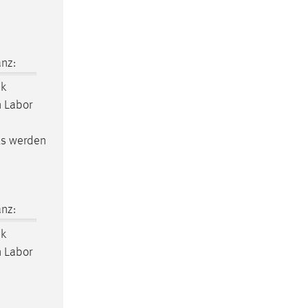
nz:
k
n Labor
 Es werden
nz:
k
n Labor