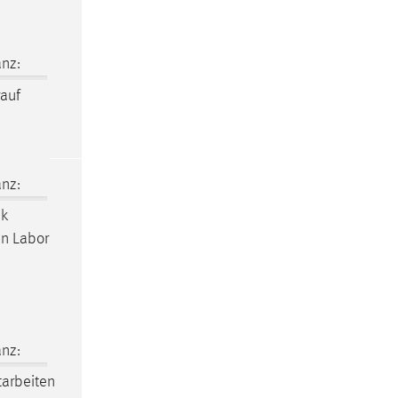
nz:
auf
nz:
k
en Labor
nz:
tarbeiten