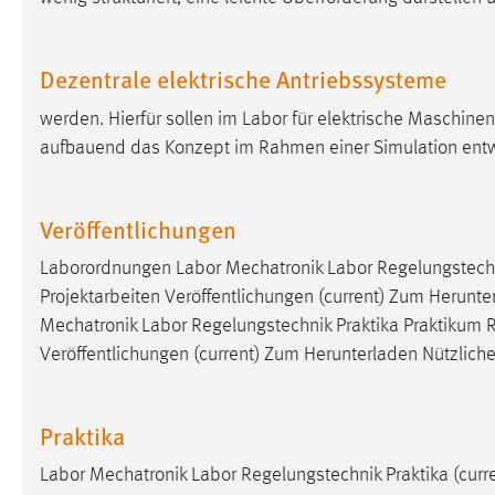
Matomo
Dezentrale elektrische Antriebssysteme
Name:
_pk_ref, _pk_cvar, _pk_id, _pk_ses
werden. Hierfür sollen im Labor für elektrische Maschin
Zweck:
Zugriffsstatistik
aufbauend das Konzept im Rahmen einer Simulation entw
Cookie Laufzeit:
Max. 13 Monate
Veröffentlichungen
MARKETING
Laborordnungen Labor Mechatronik Labor Regelungstechn
Projektarbeiten Veröffentlichungen (current) Zum Herunt
Marketing Cookies werden von Drittanbietern
verwendet, um personalisierte Werbung anzuzeigen.
Mechatronik Labor Regelungstechnik Praktika Praktikum 
Sie tun dies, indem sie Besucher über Websites
Veröffentlichungen (current) Zum Herunterladen Nützlic
hinweg verfolgen.
Praktika
Google Ads
Name:
Labor Mechatronik Labor Regelungstechnik Praktika (curr
_gcl_au