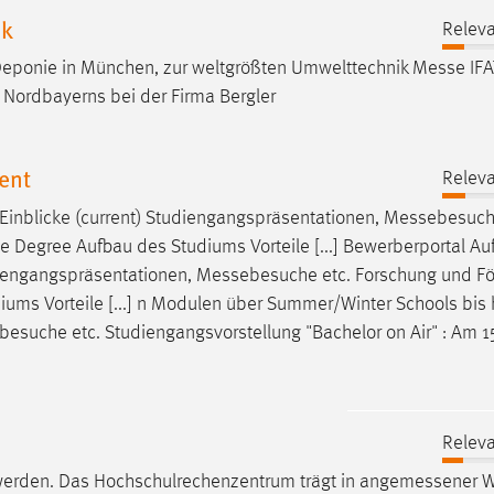
ik
Releva
Deponie in München, zur weltgrößten Umwelttechnik
Messe
IFA
 Nordbayerns bei der Firma Bergler
ent
Releva
Einblicke (current) Studiengangspräsentationen,
Messebesuc
Degree Aufbau des Studiums Vorteile [...] Bewerberportal Au
udiengangspräsentationen,
Messebesuche
etc. Forschung und F
ms Vorteile [...] n Modulen über Summer/Winter Schools bis 
besuche
etc. Studiengangsvorstellung "Bachelor on Air" : Am 15
Releva
 werden. Das Hochschulrechenzentrum trägt in
angemessener
W