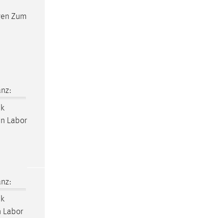
ngen Zum
nz:
k
en Labor
nz:
k
n Labor