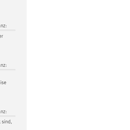
nz:
er
nz:
eise
nz:
 sind,