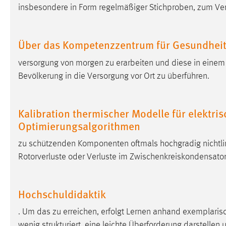
insbesondere in Form regelmäßiger Stichproben, zum Ve
Cookie Laufzeit:
MibewSessionID, mibew-chat-frame-
style-5e9dbeb1811c0446 =
Sitzungslaufzeit, mibew_locale = 3
Über das Kompetenzzentrum für Gesundheit
Jahre, MIBEW_UserID = 1 Jahr
versorgung von morgen zu erarbeiten und diese in einem
Login
Bevölkerung in die Versorgung vor Ort zu überführen.
Name:
fe_user, be_user, be_lastLoginProvider
Kalibration thermischer Modelle für elektris
Zweck:
Dieser Cookie ist notwendig um sich an
Optimierungsalgorithmen
der Website einloggen zu können.
Cookie Laufzeit:
24 Stunden
zu schützenden Komponenten oftmals hochgradig nichtline
Rotorverluste oder Verluste im Zwischenkreiskondensator
STATISTIK
Hochschuldidaktik
Statistik Cookies erfassen Informationen anonym.
Diese Informationen helfen uns zu verstehen, wie
. Um das zu erreichen, erfolgt Lernen anhand exemplaris
unsere Besucher unsere Website nutzen.
wenig strukturiert, eine leichte Überforderung darstelle