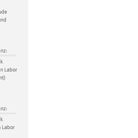
äude
und
nz:
k
en Labor
nt)
nz:
k
n Labor