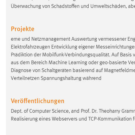
Überwachung von Schadstoffen und Umweltschäden, abe
Cookie Laufzeit:
MibewSessionID, mibew-chat-frame-
style-5e9dbeb1811c0446 =
Sitzungslaufzeit, mibew_locale = 3
Projekte
Jahre, MIBEW_UserID = 1 Jahr
eme und Netzmanagement Auswertung
vermessener
Eng
Login
Elektrofahrzeugen Entwicklung eigener
Messeinrichtunge
Prädiktion der Mobilfunk-Verbindungsqualität. Auf Basis 
Name:
fe_user, be_user, be_lastLoginProvider
aus dem Bereich Machine Learning oder geo-basierte Ver
Zweck:
Dieser Cookie ist notwendig um sich an
Diagnose von Schaltgeräten basierend auf
Magnetfeldm
der Website einloggen zu können.
Verteilnetzen Spannungshaltung während
Cookie Laufzeit:
24 Stunden
Veröffentlichungen
STATISTIK
Dept. of Computer Science, and Prof. Dr. Theoharry Gra
Statistik Cookies erfassen Informationen anonym.
Realisierung eines Webservers und TCP-Kommunikation fü
Diese Informationen helfen uns zu verstehen, wie
unsere Besucher unsere Website nutzen.