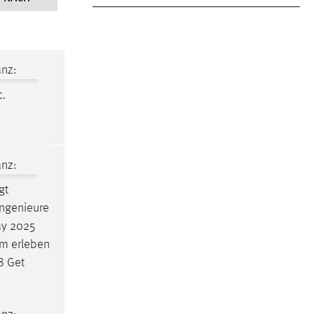
nz:
c.
nz:
gt
Ingenieure
Day 2025
am erleben
8 Get