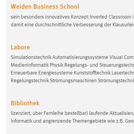
Weiden Business School
Matomo
sein besonders innovatives Konzept Inverted Classroom 
Name:
damit eine durch­schnittliche Verbesserung der Klausurle
_pk_ref, _pk_cvar, _pk_id, _pk_ses
Zweck:
Zugriffsstatistik
Labore
Cookie Laufzeit:
Max. 13 Monate
Simulationstechnik Automatisierungssysteme Visual Compu
Medieninformatik Physik Regelungs- und Steuerungstechnik
MARKETING
Erneuerbare Energiesysteme Kunststofftechnik Lasertech
Regelungstechnik Strömungsmaschinen Strömungstechni
Marketing Cookies werden von Drittanbietern
verwendet, um personalisierte Werbung anzuzeigen.
Sie tun dies, indem sie Besucher über Websites
Bibliothek
hinweg verfolgen.
lizenziert, über Fernleihe bestellbar) laufende Aktualisier
Google Ads
Informatik und angrenzende Themengebiete wie z.B. Geo
Name:
_gcl_au