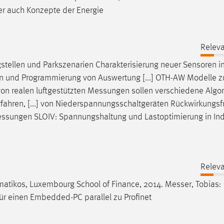
r auch Konzepte der Energie
Releva
stellen und Parkszenarien Charakterisierung neuer Sensoren i
n
und Programmierung von Auswertung [...] OTH-AW Modelle z
von realen luftgestützten
Messungen
sollen verschiedene Algo
fahren, [...] von Niederspannungsschaltgeräten Rückwirkungsf
essungen
SLOIV: Spannungshaltung und Lastoptimierung in Ind
Releva
mmatikos, Luxembourg School of Finance, 2014.
Messer
, Tobias:
r einen Embedded-PC parallel zu Profinet