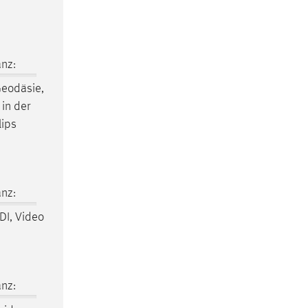
nz:
eodäsie
,
in der
lips
nz:
DI, Video
nz: