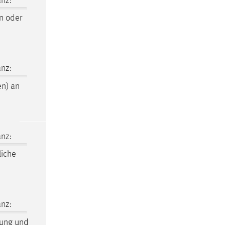
nz:
n oder
nz:
en
) an
nz:
liche
nz:
ung und