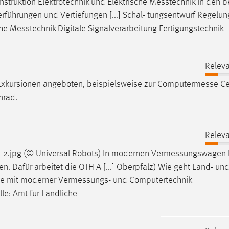
nstruktion Elektrotechnik und Elektrische
Messtechnik
In den b
führungen und Vertiefungen [...] Schal- tungsentwurf Regelun
che
Messtechnik
Digitale Signalverarbeitung Fertigungstechnik
Releva
Exkursionen angeboten, beispielsweise zur
Computermesse
Ce
nrad.
Releva
_2.jpg (© Universal Robots) In modernen
Vermessungswagen
. Dafür arbeitet die OTH A [...] Oberpfalz) Wie geht Land- un
sie mit moderner
Vermessungs
- und Computertechnik
le: Amt für Ländliche