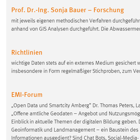
Anbieter:
Google Ireland Limited
Prof. Dr.-Ing. Sonja Bauer – Forschung
Zweck:
Conversion-Tracking
mit jeweils eigenen methodischen Verfahren durchgef
anhand von GIS Analysen durchgeführt. Die Abwasserme
Cookie Laufzeit:
3 Monate
Facebook Pixel
Richtlinien
Name:
_fbp
wichtige Daten stets auf ein externes Medium gesichert
insbesondere in Form regelmäßiger Stichproben, zum Ve
Anbieter:
Facebook
Zweck:
Conversion-Tracking
EMI-Forum
Cookie Laufzeit:
3 Monate
„Open Data und Smartcity Amberg“ Dr. Thomas Peters, La
„Offene amtliche Geodaten – Angebot und Nutzungsmöglic
EXTERNE MEDIEN
Einblick in aktuelle Themen der digitalen Bildung geben. 
Geoinformatik und Landmanagement – ein Baustein des Ge
Um Inhalte von Videoplattformen und Social Media
Informationen ausgedient? Sind Chat Bots, Social-Media-
Plattformen anzeigen zu können, werden von diesen