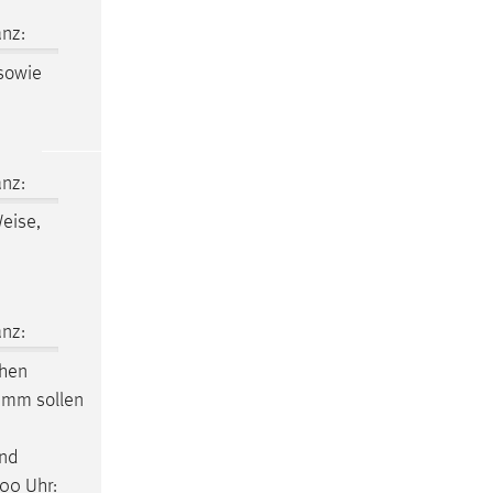
nz:
sowie
nz:
eise,
nz:
hen
ramm sollen
und
00 Uhr: