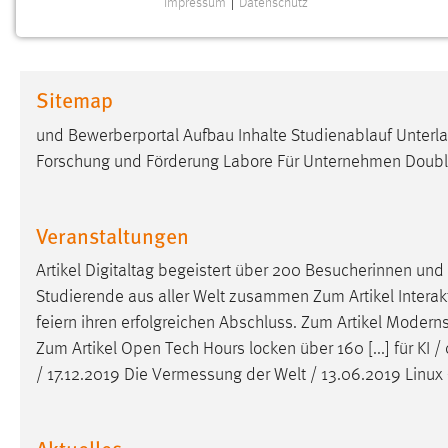
Impressum
|
Datenschutz
NOTWENDIGE COOKIES
Notwendige Cookies ermöglichen grundlegende
Funktionen und sind für die einwandfreie Funktion der
Sitemap
Website erforderlich.
und Bewerberportal Aufbau Inhalte Studienablauf Unterl
Einverständnis
Forschung und Förderung Labore Für Unternehmen Doubl
Name:
cookie_consent
Zweck:
Dieser Cookie speichert die
Veranstaltungen
ausgewählten Einverständnis-Optionen
des Benutzers
Artikel Digitaltag begeistert über 200 Besucherinnen un
Studierende aus aller Welt zusammen Zum Artikel Interakt
Cookie Laufzeit:
1 Jahr
feiern ihren erfolgreichen Abschluss. Zum Artikel Modern
Zum Artikel Open Tech Hours locken über 160 [...] für KI 
Performance
/ 17.12.2019 Die
Vermessung
der Welt / 13.06.2019 Linux 
Name:
staticfilecache
Aktuelles
Zweck:
Für performante Seitenauslieferung wird