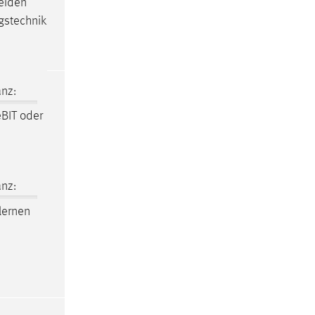
eiden
gstechnik
nz:
BIT oder
nz:
lernen
d