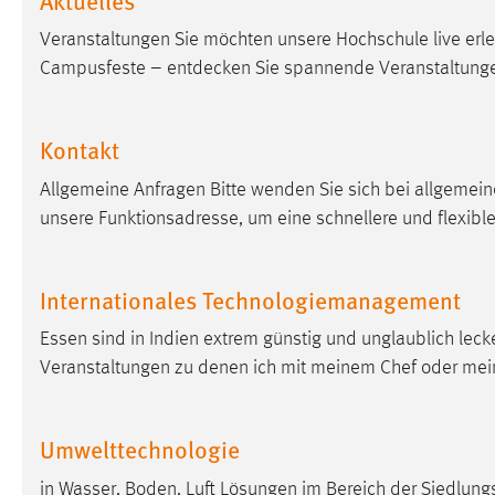
in diesem Cookie gespeichert, ob man
Veranstaltungen Sie möchten unsere Hochschule live erleb
eingeloggt ist.
Campusfeste – entdecken Sie spannende Veranstaltunge
Sprachpräferenz
Kontakt
Name:
site-language-preference
Allgemeine Anfragen Bitte wenden Sie sich bei allgemei
Zweck:
Das Cookie speichert die gewählte
Sprache der Website.
unsere Funktionsadresse, um eine schnellere und flexibl
Cookie Laufzeit:
30 Tage
Internationales Technologiemanagement
Chat
Essen sind in Indien extrem günstig und unglaublich lec
Name:
Veranstaltungen zu denen ich mit meinem Chef oder mein
MibewSessionID, MIBEW_UserID,
mibew_locale, mibew-chat-frame-style-
5e9dbeb1811c0446
Umwelttechnologie
Zweck:
Wird benötigt um die Chatfunktion
nutzen zu können.
in Wasser, Boden, Luft Lösungen im Bereich der Siedlungs