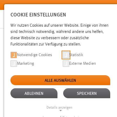
Zum Hauptinhalt springen
COOKIE EINSTELLUNGEN
Wir nutzen Cookies auf unserer Website. Einige von ihnen
sind technisch notwendig, während andere uns helfen,
diese Website zu verbessern oder zusätzliche
SUCHE
Funktionalitäten zur Verfügung zu stellen.
Notwendige Cookies
Statistik
Marketing
Externe Medien
ALLE AUSWÄHLEN
TYP: SEITEN
ALTER: ÜBER EIN JAHR
Aktive Filter:
ABLEHNEN
SPEICHERN
Gesucht nach "Messe".
Es wurden 233 Ergebnisse gefunde
Details anzeigen