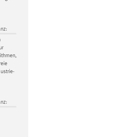
nz:
n
ur
rithmen,
reie
ustrie-
nz: