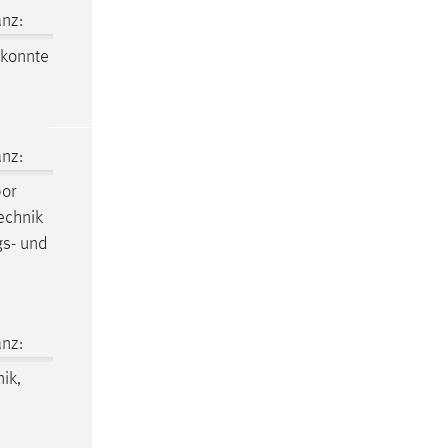
nz:
 konnte
nz:
or
echnik
gs- und
nz:
ik,