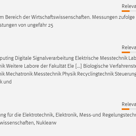
Releva
im Bereich der Wirtschaftswissenschaften.
Messungen
zufolge
istungen von ungefähr 25
Releva
ting Digitale Signalverarbeitung Elektrische
Messtechnik
Lab
 Weitere Labore der Fakultät Ele [...] Biologische Verfahrenst
nik Mechatronik
Messtechnik
Physik Recyclingtechnik Steuerun
k und
Releva
ung für die Elektrotechnik, Elektronik,
Mess-und
Regelungstechn
wissenschaften, Nuklearw