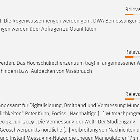
Releva
ührt. Die Regenwassermengen werden gem. DWA
Bemessungen
ngen werden über Abfragen zu Quantitäten
Releva
 werden. Das Hochschulrechenzentrum trägt in
angemessener
W
rhindern bzw. Aufdecken von Missbrauch
Releva
ndesamt für Digitalisierung, Breitband und
Vermessung
Münc
hkeiten“ Peter Kuhn, Fortiss „Nachhaltige [...] Mitmachprog
Do 13. Juni 2019 „Die
Vermessung
der Welt“ Der Studiengang
oschwerpunkts nördliche [...] Verbreitung von Nachrichten 
 und Instant
Messaging-Nutzer
die „neuen Manipulatoren“? 19: