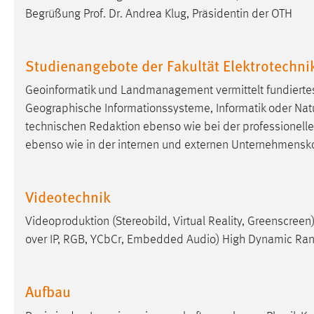
Begrüßung Prof. Dr. Andrea Klug, Präsidentin der OTH
externen Medien Cookies gesetzt.
YouTube
Studienangebote der Fakultät Elektrotechni
Vimeo
Geoinformatik und Landmanagement vermittelt fundiertes 
Geographische Informationssysteme, Informatik oder Natu
technischen Redaktion ebenso wie bei der professionell
ebenso wie in der internen und externen Unternehmens
Videotechnik
Videoproduktion (Stereobild, Virtual Reality, Greenscre
over IP, RGB, YCbCr, Embedded Audio) High Dynamic Ran
Aufbau