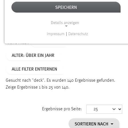
SPEICHERN
Alter
Details anzeigen
SUCHEN
Impressum
|
Datenschutz
NOTWENDIGE COOKIES
TYP: SEITEN
Aktive Filter:
Notwendige Cookies ermöglichen grundlegende
ALTER: ÜBER EIN JAHR
Funktionen und sind für die einwandfreie Funktion der
Website erforderlich.
ALLE FILTER ENTFERNEN
Einverständnis
Gesucht nach "deck".
Es wurden 140 Ergebnisse gefunden.
Name:
Zeige Ergebnisse 1 bis 25 von 140.
cookie_consent
Zweck:
Ergebnisse pro Seite:
Dieser Cookie speichert die ausgewählten Einverständnis-
Optionen des Benutzers
SORTIEREN NACH
Cookie Laufzeit: