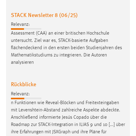
Conversion-Tracking
STACK Newsletter 8 (06/25)
Cookie Laufzeit:
3 Monate
Relevanz:
Assessment (CAA) an einer britischen Hochschule
untersucht. Ziel war es, STACK-basierte Aufgaben
Facebook Pixel
flächendeckend
in den ersten beiden Studienjahren des
Name:
Mathematikstudiums zu integrieren. Die Autoren
_fbp
analysieren
Anbieter:
Facebook
Rückblicke
Zweck:
Relevanz:
Conversion-Tracking
n Funktionen wie Reveal-Blöcken und Freitexteingaben
Cookie Laufzeit:
mit Levenshtein-Abstand zahlreiche Aspekte
abdeckte
.
3 Monate
Anschließend informierte Jesús Copado über die
Roadmap zur STACK-Integration in ILIAS 9 und 10 [...] über
ihre Erfahrungen mit JSXGraph und ihre Pläne für