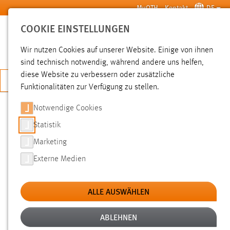
Zum Hauptinhalt springen
MyOTH
Kontakt
DE
COOKIE EINSTELLUNGEN
SUCHE
Wir nutzen Cookies auf unserer Website. Einige von ihnen
sind technisch notwendig, während andere uns helfen,
diese Website zu verbessern oder zusätzliche
JETZT BEWERBEN
Funktionalitäten zur Verfügung zu stellen.
Notwendige Cookies
SUCHE
Statistik
Marketing
FILTER
Externe Medien
Typ
ALLE AUSWÄHLEN
Erstellungsdatum
ABLEHNEN