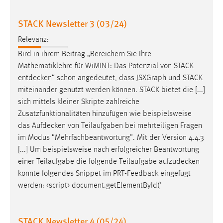
30 Tage
STACK Newsletter 3 (03/24)
Chat
Relevanz:
Name:
Bird in ihrem Beitrag „Bereichern Sie Ihre
MibewSessionID, MIBEW_UserID, mibew_locale, mibew-
Mathematiklehre für WiMINT: Das Potenzial von STACK
chat-frame-style-5e9dbeb1811c0446
entdecken
“ schon angedeutet, dass JSXGraph und STACK
miteinander genutzt werden können. STACK bietet die [...]
Zweck:
sich mittels kleiner Skripte zahlreiche
Wird benötigt um die Chatfunktion nutzen zu können.
Zusatzfunktionalitäten hinzufügen wie beispielsweise
Cookie Laufzeit:
das
Aufdecken
von Teilaufgaben bei mehrteiligen Fragen
MibewSessionID, mibew-chat-frame-style-
im Modus “Mehrfachbeantwortung”. Mit der Version 4.4.3
5e9dbeb1811c0446 = Sitzungslaufzeit, mibew_locale = 3
[...] Um beispielsweise nach erfolgreicher Beantwortung
Jahre, MIBEW_UserID = 1 Jahr
einer Teilaufgabe die folgende Teilaufgabe
aufzudecken
konnte folgendes Snippet im PRT-Feedback eingefügt
Login
werden: <­script> document.getElementById('
Name:
fe_user, be_user, be_lastLoginProvider
STACK Newsletter 4 (05/24)