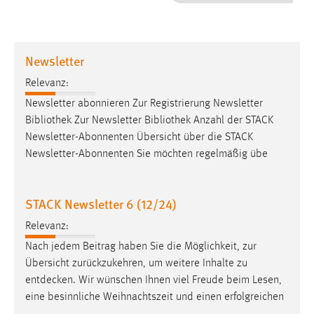
1 Jahr
Performance
Newsletter
Name:
Relevanz:
staticfilecache
Newsletter abonnieren Zur Registrierung Newsletter
Bibliothek Zur Newsletter Bibliothek Anzahl der STACK
Zweck:
Newsletter-Abonnenten Übersicht über die STACK
Für performante Seitenauslieferung wird in diesem Cookie
gespeichert, ob man eingeloggt ist.
Newsletter-Abonnenten Sie möchten regelmäßig übe
Sprachpräferenz
STACK Newsletter 6 (12/24)
Name:
Relevanz:
site-language-preference
Nach jedem Beitrag haben Sie die Möglichkeit, zur
Zweck:
Übersicht zurückzukehren, um weitere Inhalte zu
Das Cookie speichert die gewählte Sprache der Website.
entdecken
. Wir wünschen Ihnen viel Freude beim Lesen,
eine besinnliche Weihnachtszeit und einen erfolgreichen
Cookie Laufzeit: