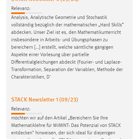
Zweck:
Relevanz:
Dieser Cookie ist notwendig um sich an der Website
Analysis, Analytische Geometrie und Stochastik
einloggen zu können.
vollständig bezüglich der mathematischen „Hard Skills“
Cookie Laufzeit:
abdecken
. Unser Ziel ist es, den Mathematikunterricht
24 Stunden
insbesondere in Arbeits- und Übungsphasen zu
bereichern [...] erstellt, welche sämtliche gängigen
Aspekte einer Vorlesung über partielle
STATISTIK
Differentialgleichungen
abdeckt
(Fourier- und Laplace-
Transformation, Separation der Variablen, Methode der
Statistik Cookies erfassen Informationen anonym.
Charakteristiken, D’
Diese Informationen helfen uns zu verstehen, wie
unsere Besucher unsere Website nutzen.
STACK Newsletter 1 (09/23)
Matomo
Relevanz:
Name:
möchten wir auf den Artikel „Bereichern Sie Ihre
_pk_ref, _pk_cvar, _pk_id, _pk_ses
Mathematiklehre für WiMINT: Das Potenzial von STACK
Zweck:
entdecken
” hinweisen, der sich ideal für diejenigen
Zugriffsstatistik