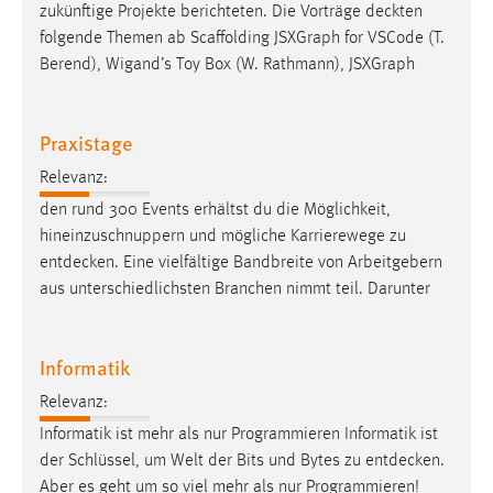
EXTERNE MEDIEN
zukünftige Projekte berichteten. Die Vorträge
deckten
folgende Themen ab Scaffolding JSXGraph for VSCode (T.
Um Inhalte von Videoplattformen und Social Media
Berend), Wigand’s Toy Box (W. Rathmann), JSXGraph
Plattformen anzeigen zu können, werden von diesen
externen Medien Cookies gesetzt.
Praxistage
YouTube
Relevanz:
den rund 300 Events erhältst du die Möglichkeit,
Vimeo
hineinzuschnuppern und mögliche Karrierewege zu
entdecken
. Eine vielfältige Bandbreite von Arbeitgebern
aus unterschiedlichsten Branchen nimmt teil. Darunter
Informatik
Relevanz:
Informatik ist mehr als nur Programmieren Informatik ist
der Schlüssel, um Welt der Bits und Bytes zu
entdecken
.
Aber es geht um so viel mehr als nur Programmieren!