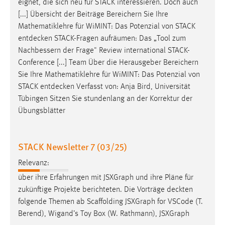
eignet, die sich neu für STACK interessieren. Doch auch
[...] Übersicht der Beiträge Bereichern Sie Ihre
Cookie Laufzeit:
Mathematiklehre für WiMINT: Das Potenzial von STACK
Max. 13 Monate
entdecken
STACK-Fragen aufräumen: Das „Tool zum
Nachbessern der Frage" Review international STACK-
Conference [...] Team Über die Herausgeber Bereichern
MARKETING
Sie Ihre Mathematiklehre für WiMINT: Das Potenzial von
Marketing Cookies werden von Drittanbietern
STACK
entdecken
Verfasst von: Anja Bird, Universität
verwendet, um personalisierte Werbung anzuzeigen.
Tübingen Sitzen Sie stundenlang an der Korrektur der
Sie tun dies, indem sie Besucher über Websites
Übungsblätter
hinweg verfolgen.
Google Ads
STACK Newsletter 7 (03/25)
Relevanz:
Name:
_gcl_au
über ihre Erfahrungen mit JSXGraph und ihre Pläne für
zukünftige Projekte berichteten. Die Vorträge
deckten
Anbieter:
folgende Themen ab Scaffolding JSXGraph for VSCode (T.
Google Ireland Limited
Berend), Wigand’s Toy Box (W. Rathmann), JSXGraph
Zweck: