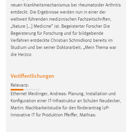
30 Tage
neuen Krankheitsmechanismus bei rheumatoider Arthritis
entdeckt
. Die Ergebnisse werden nun in einer der
Chat
weltweit führenden medizinischen Fachzeitschriften,
„Nature [...] Medicine“ ist. Begeisterter Forscher Die
Name:
Begeisterung für Forschung und für bildgebende
MibewSessionID, MIBEW_UserID, mibew_locale, mibew-
Verfahren
entdeckte
Christian Schmidkonz bereits im
chat-frame-style-5e9dbeb1811c0446
Studium und bei seiner Doktorarbeit. „Mein Thema war
Zweck:
die Herzco
Wird benötigt um die Chatfunktion nutzen zu können.
Cookie Laufzeit:
Veröffentlichungen
MibewSessionID, mibew-chat-frame-style-
5e9dbeb1811c0446 = Sitzungslaufzeit, mibew_locale = 3
Relevanz:
Jahre, MIBEW_UserID = 1 Jahr
Ethernet Meidinger, Andreas: Planung, Installation und
Konfiguration einer IT-Infrastruktur an Schulen
Neudecker
,
Login
Martin: Machbarkeitstudie für den förderantrag I2P-
Innovative IT für Produktion Pfeiffer, Mathias:
Name:
fe_user, be_user, be_lastLoginProvider