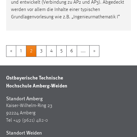
und entwickelt (Verbindung zu AP2 und AP3).
Abgedeckt
werden vor allem die Inhalte einer typischen
Grundlagenvorlesung wie z.B. „Ingenieurmathematik I“
«
1
2
3
4
5
6
....
»
Ostbayerische Technische
Hochschule Amberg-Weiden
Standort Amberg
Kaiser-Wilhelm-Ring 23
92224 Amberg
Tel
+49 (9621) 482-0
Standort Weiden