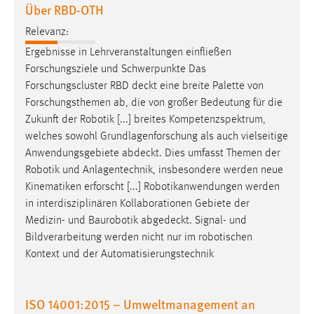
Über RBD-OTH
Zweck:
Dieser Cookie ist notwendig um sich an der Website
Relevanz:
einloggen zu können.
Ergebnisse in Lehrveranstaltungen einfließen
Cookie Laufzeit:
Forschungsziele und Schwerpunkte Das
24 Stunden
Forschungscluster RBD
deckt
eine breite Palette von
Forschungsthemen ab, die von großer Bedeutung für die
Zukunft der Robotik [...] breites Kompetenzspektrum,
welches sowohl Grundlagenforschung als auch vielseitige
STATISTIK
Anwendungsgebiete
abdeckt
. Dies umfasst Themen der
Statistik Cookies erfassen Informationen anonym.
Robotik und Anlagentechnik, insbesondere werden neue
Diese Informationen helfen uns zu verstehen, wie
Kinematiken erforscht [...] Robotikanwendungen werden
unsere Besucher unsere Website nutzen.
in interdisziplinären Kollaborationen Gebiete der
Medizin- und Baurobotik
abgedeckt
. Signal- und
Matomo
Bildverarbeitung werden nicht nur im robotischen
Kontext und der Automatisierungstechnik
Name:
_pk_ref, _pk_cvar, _pk_id, _pk_ses
Zweck:
ISO 14001:2015 – Umweltmanagement an
Zugriffsstatistik