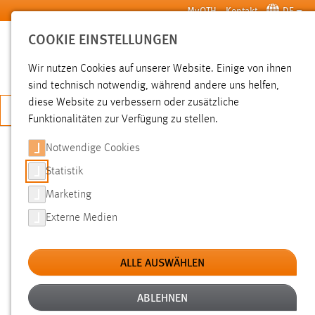
Zum Hauptinhalt springen
MyOTH
Kontakt
DE
COOKIE EINSTELLUNGEN
SUCHE
Wir nutzen Cookies auf unserer Website. Einige von ihnen
sind technisch notwendig, während andere uns helfen,
diese Website zu verbessern oder zusätzliche
JETZT BEWERBEN
Funktionalitäten zur Verfügung zu stellen.
Notwendige Cookies
SUCHE
Statistik
Marketing
FILTER
Externe Medien
Typ
ALLE AUSWÄHLEN
Erstellungsdatum
ABLEHNEN