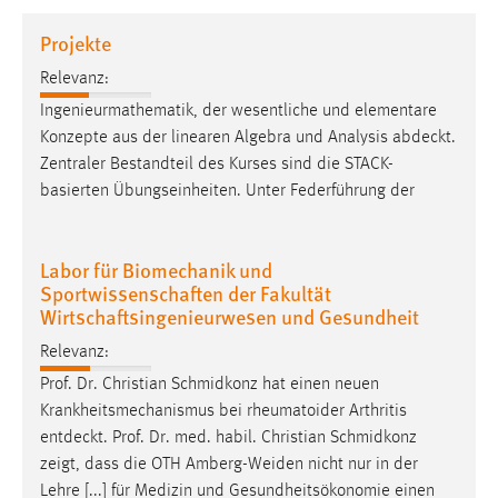
1 Jahr
Projekte
Relevanz:
Performance
Ingenieurmathematik, der wesentliche und elementare
Name:
Konzepte aus der linearen Algebra und Analysis
abdeckt
.
staticfilecache
Zentraler Bestandteil des Kurses sind die STACK-
basierten Übungseinheiten. Unter Federführung der
Zweck:
Für performante Seitenauslieferung wird in diesem Cookie
gespeichert, ob man eingeloggt ist.
Labor für Biomechanik und
Sportwissenschaften der Fakultät
Sprachpräferenz
Wirtschaftsingenieurwesen und Gesundheit
Name:
Relevanz:
site-language-preference
Prof. Dr. Christian Schmidkonz hat einen neuen
Krankheitsmechanismus bei rheumatoider Arthritis
Zweck:
entdeckt
. Prof. Dr. med. habil. Christian Schmidkonz
Das Cookie speichert die gewählte Sprache der Website.
zeigt, dass die OTH Amberg-Weiden nicht nur in der
Cookie Laufzeit:
Lehre [...] für Medizin und Gesundheitsökonomie einen