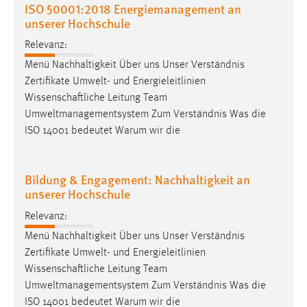
ISO 50001:2018 Energiemanagement an
Conversion-Tracking
unserer Hochschule
Cookie Laufzeit:
Relevanz:
3 Monate
Menü Nachhaltigkeit Über uns Unser Verständnis
Zertifikate Umwelt- und Energieleitlinien
Facebook Pixel
Wissenschaftliche Leitung Team
Umweltmanagementsystem Zum Verständnis Was die
Name:
ISO 14001 bedeutet Warum wir die
_fbp
Anbieter:
Bildung & Engagement: Nachhaltigkeit an
Facebook
unserer Hochschule
Zweck:
Relevanz:
Conversion-Tracking
Menü Nachhaltigkeit Über uns Unser Verständnis
Cookie Laufzeit:
Zertifikate Umwelt- und Energieleitlinien
3 Monate
Wissenschaftliche Leitung Team
Umweltmanagementsystem Zum Verständnis Was die
ISO 14001 bedeutet Warum wir die