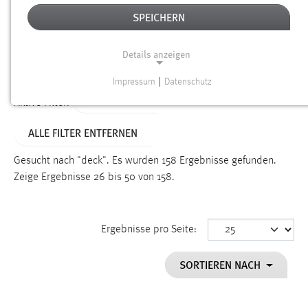
SPEICHERN
Alter
Details anzeigen
SUCHEN
Impressum
|
Datenschutz
NOTWENDIGE COOKIES
TYP: SEITEN
Aktive Filter:
Notwendige Cookies ermöglichen grundlegende
ALLE FILTER ENTFERNEN
Funktionen und sind für die einwandfreie Funktion der
Website erforderlich.
Gesucht nach "deck".
Es wurden 158 Ergebnisse gefunden.
Zeige Ergebnisse 26 bis 50 von 158.
Einverständnis
Name:
cookie_consent
Ergebnisse pro Seite:
Zweck:
SORTIEREN NACH
Dieser Cookie speichert die ausgewählten Einverständnis-
Optionen des Benutzers
Cookie Laufzeit: