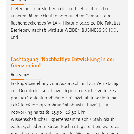
Relevanz:
bieten unseren Studierenden und Lehrenden -ob in
unseren Räumlichkeiten oder auf dem Campus- ein
flächendeckendes
W-LAN. Historie 01.10.20 Die Fakultät
Betriebswirtschaft wird zur WEIDEN BUSINESS SCHOOL
und
Fachtagung "Nachhaltige Entwicklung in der
Grenzregion"
Relevanz:
Roll-up-Ausstellung zum Austausch und zur Vernetzung
ein. Dopoledne se v hlavních přednáškách z
vědecké
a
praktické oblasti podíváme z různých úhlů pohledu na
udržitelný rozvoj v pohraniční oblasti. Hlavní [...] a
networking na tržišti 15:30 - 16:30 Uhr -
Wissenschaftlicher Expertenstammtisch / Stálý okruh
vědeckých
odborníků Am Nachmittag steht ein weiteres
Vernetzungsangebot, speziell für Wissenschaftlerinnen