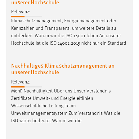
unserer Hochschule
Cookie Laufzeit:
Relevanz:
Max. 13 Monate
Klimaschutzmanagement, Energiemanagement oder
Kennzahlen und Transparenz, um weitere Details zu
entdecken
. Warum wir die ISO 14001 leben An unserer
MARKETING
Hochschule ist die ISO 14001:2015 nicht nur ein Standard
Marketing Cookies werden von Drittanbietern
verwendet, um personalisierte Werbung anzuzeigen.
Nachhaltiges Klimaschutzmanagement an
Sie tun dies, indem sie Besucher über Websites
unserer Hochschule
hinweg verfolgen.
Relevanz:
Google Ads
Menü Nachhaltigkeit Über uns Unser Verständnis
Zertifikate Umwelt- und Energieleitlinien
Name:
Wissenschaftliche Leitung Team
_gcl_au
Umweltmanagementsystem Zum Verständnis Was die
Anbieter:
ISO 14001 bedeutet Warum wir die
Google Ireland Limited
Zweck: