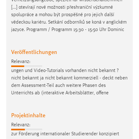
[...] otevírají nové možnosti přeshraniční výzkumné
spolupráce a mohou být prospěšné pro jejich další
vědeckou
kariéru. Setkání odborníků se koná v anglickém
jazyce. Programm / Programm 15:30 - 15:50 Uhr Dominic
Veröffentlichungen
Relevanz:
ungen und Video-Tutorials vorhanden nicht bekannt ?
nicht bekannt ja nicht bekannt kommerziell -
deckt
neben
dem Assessment-Teil auch weitere Phasen des
Unterrichts ab (interaktive Arbeitsblätter, offene
Projektinhalte
Relevanz:
zur Förderung internationaler Studierender konzipiert