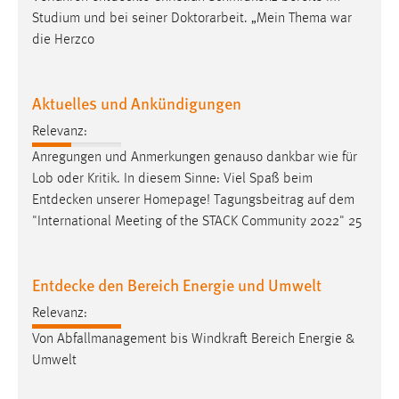
Zweck:
Studium und bei seiner Doktorarbeit. „Mein Thema war
Dieser Cookie ist notwendig um sich an der Website
die Herzco
einloggen zu können.
Cookie Laufzeit:
Aktuelles und Ankündigungen
24 Stunden
Relevanz:
Anregungen und Anmerkungen genauso dankbar wie für
STATISTIK
Lob oder Kritik. In diesem Sinne: Viel Spaß beim
Entdecken
unserer Homepage! Tagungsbeitrag auf dem
Statistik Cookies erfassen Informationen anonym.
"International Meeting of the STACK Community 2022" 25
Diese Informationen helfen uns zu verstehen, wie
unsere Besucher unsere Website nutzen.
Entdecke den Bereich Energie und Umwelt
Matomo
Relevanz:
Name:
Von Abfallmanagement bis Windkraft Bereich Energie &
_pk_ref, _pk_cvar, _pk_id, _pk_ses
Umwelt
Zweck:
Zugriffsstatistik