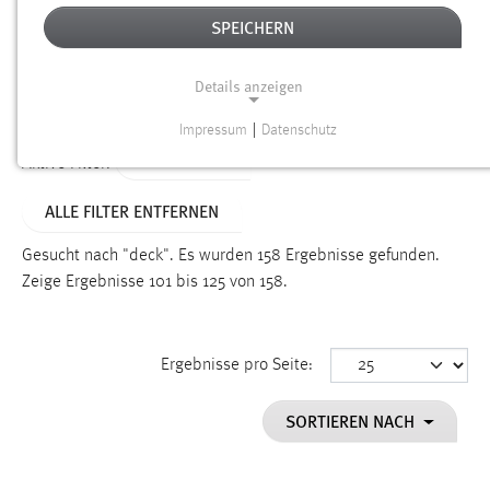
SPEICHERN
Alter
Details anzeigen
SUCHEN
Impressum
|
Datenschutz
NOTWENDIGE COOKIES
TYP: SEITEN
Aktive Filter:
Notwendige Cookies ermöglichen grundlegende
ALLE FILTER ENTFERNEN
Funktionen und sind für die einwandfreie Funktion der
Website erforderlich.
Gesucht nach "deck".
Es wurden 158 Ergebnisse gefunden.
Zeige Ergebnisse 101 bis 125 von 158.
Einverständnis
Name:
cookie_consent
Ergebnisse pro Seite:
Zweck:
SORTIEREN NACH
Dieser Cookie speichert die ausgewählten Einverständnis-
Optionen des Benutzers
Cookie Laufzeit: