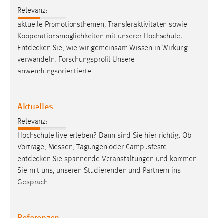
Conversion-Tracking
Relevanz:
aktuelle Promotionsthemen, Transferaktivitäten sowie
Cookie Laufzeit:
Kooperationsmöglichkeiten mit unserer Hochschule.
3 Monate
Entdecken
Sie, wie wir gemeinsam Wissen in Wirkung
verwandeln. Forschungsprofil Unsere
Facebook Pixel
anwendungsorientierte
Name:
_fbp
Aktuelles
Anbieter:
Relevanz:
Facebook
Hochschule live erleben? Dann sind Sie hier richtig. Ob
Zweck:
Vorträge, Messen, Tagungen oder Campusfeste –
Conversion-Tracking
entdecken
Sie spannende Veranstaltungen und kommen
Sie mit uns, unseren Studierenden und Partnern ins
Cookie Laufzeit:
Gespräch
3 Monate
Referenzen