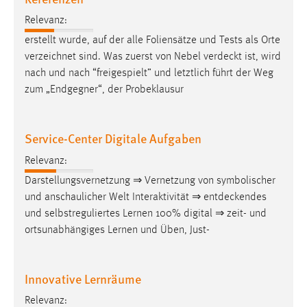
EXTERNE MEDIEN
Relevanz:
Um Inhalte von Videoplattformen und Social Media
erstellt wurde, auf der alle Foliensätze und Tests als Orte
Plattformen anzeigen zu können, werden von diesen
verzeichnet sind. Was zuerst von Nebel
verdeckt
ist, wird
externen Medien Cookies gesetzt.
nach und nach “freigespielt” und letztlich führt der Weg
zum „Endgegner“, der Probeklausur
YouTube
Vimeo
Service-Center Digitale Aufgaben
Relevanz:
Darstellungsvernetzung ⇒ Vernetzung von symbolischer
und anschaulicher Welt Interaktivität ⇒
entdeckendes
und selbstreguliertes Lernen 100% digital ⇒ zeit- und
ortsunabhängiges Lernen und Üben, Just-
Innovative Lernräume
Relevanz: