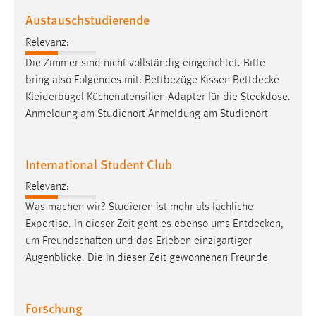
Austauschstudierende
Cookie Laufzeit:
Max. 13 Monate
Relevanz:
Die Zimmer sind nicht vollständig eingerichtet. Bitte
bring also Folgendes mit: Bettbezüge Kissen
Bettdecke
MARKETING
Kleiderbügel Küchenutensilien Adapter für die Steckdose.
Anmeldung am Studienort Anmeldung am Studienort
Marketing Cookies werden von Drittanbietern
verwendet, um personalisierte Werbung anzuzeigen.
Sie tun dies, indem sie Besucher über Websites
International Student Club
hinweg verfolgen.
Relevanz:
Google Ads
Was machen wir? Studieren ist mehr als fachliche
Expertise. In dieser Zeit geht es ebenso ums
Entdecken
,
Name:
um Freundschaften und das Erleben einzigartiger
_gcl_au
Augenblicke. Die in dieser Zeit gewonnenen Freunde
Anbieter:
Google Ireland Limited
Forschung
Zweck: