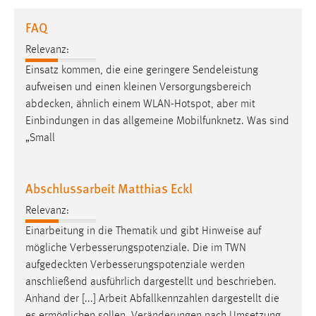
1 Jahr
FAQ
Relevanz:
Performance
Einsatz kommen, die eine geringere Sendeleistung
Name:
aufweisen und einen kleinen Versorgungsbereich
staticfilecache
abdecken
, ähnlich einem WLAN-Hotspot, aber mit
Einbindungen in das allgemeine Mobilfunknetz. Was sind
Zweck:
„Small
Für performante Seitenauslieferung wird in diesem Cookie
gespeichert, ob man eingeloggt ist.
Abschlussarbeit Matthias Eckl
Sprachpräferenz
Relevanz:
Name:
Einarbeitung in die Thematik und gibt Hinweise auf
site-language-preference
mögliche Verbesserungspotenziale. Die im TWN
Zweck:
aufgedeckten
Verbesserungspotenziale werden
Das Cookie speichert die gewählte Sprache der Website.
anschließend ausführlich dargestellt und beschrieben.
Anhand der [...] Arbeit Abfallkennzahlen dargestellt die
Cookie Laufzeit: