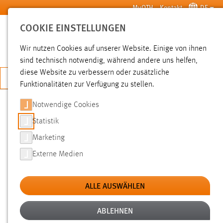
Zum Hauptinhalt springen
MyOTH
Kontakt
DE
COOKIE EINSTELLUNGEN
SUCHE
Wir nutzen Cookies auf unserer Website. Einige von ihnen
sind technisch notwendig, während andere uns helfen,
diese Website zu verbessern oder zusätzliche
JETZT BEWERBEN
Funktionalitäten zur Verfügung zu stellen.
Notwendige Cookies
SUCHE
Statistik
Marketing
FILTER
Externe Medien
Typ
ALLE AUSWÄHLEN
Erstellungsdatum
ABLEHNEN