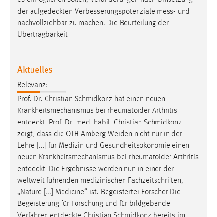
es ermöglichen sollen, Veränderungen nach Umsetzung
30 Tage
der
aufgedeckten
Verbesserungspotenziale mess- und
nachvollziehbar zu machen. Die Beurteilung der
Chat
Übertragbarkeit
Name:
MibewSessionID, MIBEW_UserID, mibew_locale, mibew-
Aktuelles
chat-frame-style-5e9dbeb1811c0446
Relevanz:
Zweck:
Prof. Dr. Christian Schmidkonz hat einen neuen
Wird benötigt um die Chatfunktion nutzen zu können.
Krankheitsmechanismus bei rheumatoider Arthritis
Cookie Laufzeit:
entdeckt
. Prof. Dr. med. habil. Christian Schmidkonz
MibewSessionID, mibew-chat-frame-style-
zeigt, dass die OTH Amberg-Weiden nicht nur in der
5e9dbeb1811c0446 = Sitzungslaufzeit, mibew_locale = 3
Lehre [...] für Medizin und Gesundheitsökonomie einen
Jahre, MIBEW_UserID = 1 Jahr
neuen Krankheitsmechanismus bei rheumatoider Arthritis
entdeckt
. Die Ergebnisse werden nun in einer der
Login
weltweit führenden medizinischen Fachzeitschriften,
„Nature [...] Medicine“ ist. Begeisterter Forscher Die
Name:
Begeisterung für Forschung und für bildgebende
fe_user, be_user, be_lastLoginProvider
Verfahren
entdeckte
Christian Schmidkonz bereits im