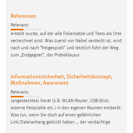
Zweck:
Dieser Cookie ist notwendig um sich an der Website
Referenzen
einloggen zu können.
Relevanz:
Cookie Laufzeit:
erstellt wurde, auf der alle Foliensätze und Tests als Orte
24 Stunden
verzeichnet sind. Was zuerst von Nebel
verdeckt
ist, wird
nach und nach “freigespielt” und letztlich führt der Weg
zum „Endgegner“, der Probeklausur
STATISTIK
Statistik Cookies erfassen Informationen anonym.
Informationssicherheit, Sicherheitskonzept,
Diese Informationen helfen uns zu verstehen, wie
Maßnahmen, Awareness
unsere Besucher unsere Website nutzen.
Relevanz:
Matomo
(angestecktes) Gerät (z.B. WLAN-Router, USB-Stick,
externe Festplatte etc.) in den eigenen Räumen
entdeckt
.
Name:
Was tun, wenn Sie doch auf einen gefährlichen
_pk_ref, _pk_cvar, _pk_id, _pk_ses
Link/Dateianhang geklickt haben … der verdächtige
Zweck:
Zugriffsstatistik