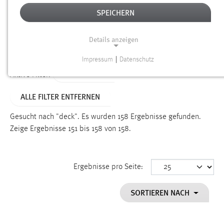
SPEICHERN
Alter
Details anzeigen
SUCHEN
Impressum
|
Datenschutz
NOTWENDIGE COOKIES
TYP: SEITEN
Aktive Filter:
Notwendige Cookies ermöglichen grundlegende
ALLE FILTER ENTFERNEN
Funktionen und sind für die einwandfreie Funktion der
Website erforderlich.
Gesucht nach "deck".
Es wurden 158 Ergebnisse gefunden.
Zeige Ergebnisse 151 bis 158 von 158.
Einverständnis
Name:
cookie_consent
Ergebnisse pro Seite:
Zweck:
SORTIEREN NACH
Dieser Cookie speichert die ausgewählten Einverständnis-
Optionen des Benutzers
Cookie Laufzeit: