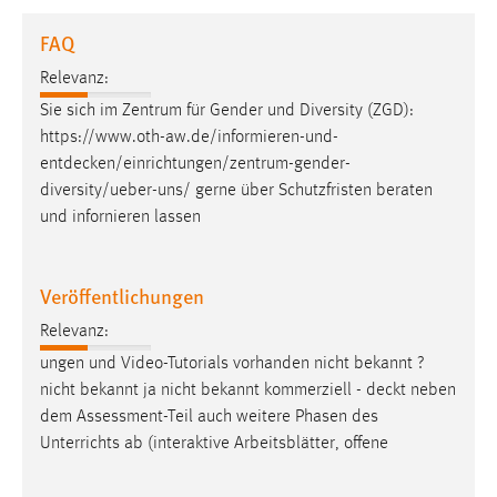
1 Jahr
FAQ
Relevanz:
Performance
Sie sich im Zentrum für Gender und Diversity (ZGD):
Name:
https://www.oth-aw.de/informieren-und-
staticfilecache
entdecken/einrichtungen/zentrum-gender-
diversity/ueber-uns
/ gerne über Schutzfristen beraten
Zweck:
und infornieren lassen
Für performante Seitenauslieferung wird in diesem Cookie
gespeichert, ob man eingeloggt ist.
Veröffentlichungen
Sprachpräferenz
Relevanz:
Name:
ungen und Video-Tutorials vorhanden nicht bekannt ?
site-language-preference
nicht bekannt ja nicht bekannt kommerziell -
deckt
neben
Zweck:
dem Assessment-Teil auch weitere Phasen des
Das Cookie speichert die gewählte Sprache der Website.
Unterrichts ab (interaktive Arbeitsblätter, offene
Cookie Laufzeit: