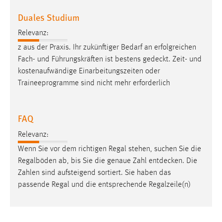
Duales Studium
Cookie Laufzeit:
Max. 13 Monate
Relevanz:
z aus der Praxis. Ihr zukünftiger Bedarf an erfolgreichen
Fach- und Führungskräften ist bestens
gedeckt
. Zeit- und
MARKETING
kostenaufwändige Einarbeitungszeiten oder
Traineeprogramme sind nicht mehr erforderlich
Marketing Cookies werden von Drittanbietern
verwendet, um personalisierte Werbung anzuzeigen.
Sie tun dies, indem sie Besucher über Websites
FAQ
hinweg verfolgen.
Relevanz:
Google Ads
Wenn Sie vor dem richtigen Regal stehen, suchen Sie die
Regalböden ab, bis Sie die genaue Zahl
entdecken
. Die
Name:
Zahlen sind aufsteigend sortiert. Sie haben das
_gcl_au
passende Regal und die entsprechende Regalzeile(n)
Anbieter:
Google Ireland Limited
Zweck: