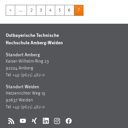
Conversion-Tracking
«
....
2
3
4
5
6
7
Cookie Laufzeit:
3 Monate
Ostbayerische Technische
Facebook Pixel
Hochschule Amberg-Weiden
Name:
Standort Amberg
_fbp
Kaiser-Wilhelm-Ring 23
Anbieter:
92224 Amberg
Facebook
Tel
+49 (9621) 482-0
Zweck:
Standort Weiden
Conversion-Tracking
Hetzenrichter Weg 15
92637 Weiden
Cookie Laufzeit:
Tel
+49 (9621) 482-0
3 Monate
RSS
YouTube
Xing
LinkedIn
Instagram
Facebook