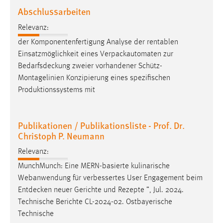
30 Tage
Abschlussarbeiten
Relevanz:
Chat
der Komponentenfertigung Analyse der rentablen
Name:
Einsatzmöglichkeit eines Verpackautomaten zur
MibewSessionID, MIBEW_UserID, mibew_locale, mibew-
Bedarfsdeckung
zweier vorhandener Schütz-
chat-frame-style-5e9dbeb1811c0446
Montagelinien Konzipierung eines spezifischen
Produktionssystems mit
Zweck:
Wird benötigt um die Chatfunktion nutzen zu können.
Cookie Laufzeit:
Publikationen / Publikationsliste - Prof. Dr.
MibewSessionID, mibew-chat-frame-style-
Christoph P. Neumann
5e9dbeb1811c0446 = Sitzungslaufzeit, mibew_locale = 3
Relevanz:
Jahre, MIBEW_UserID = 1 Jahr
MunchMunch: Eine MERN-basierte kulinarische
Webanwendung für verbessertes User Engagement beim
Login
Entdecken
neuer Gerichte und Rezepte ”, Jul. 2024.
Name:
Technische Berichte CL-2024-02. Ostbayerische
fe_user, be_user, be_lastLoginProvider
Technische