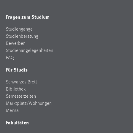
EXTERNE MEDIEN
Um Inhalte von Videoplattformen und Social Media
Fragen zum Studium
Plattformen anzeigen zu können, werden von diesen
externen Medien Cookies gesetzt.
Studiengänge
Studienberatung
YouTube
Bewerben
Studienangelegenheiten
Vimeo
FAQ
Für Studis
Schwarzes Brett
Bibliothek
Semesterzeiten
Marktplatz/Wohnungen
Mensa
Fakultäten