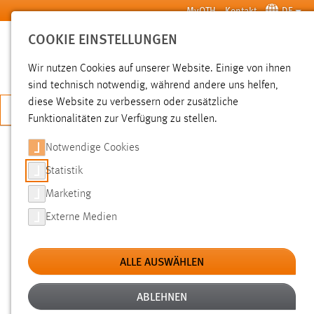
Zum Hauptinhalt springen
MyOTH
Kontakt
DE
COOKIE EINSTELLUNGEN
SUCHE
Wir nutzen Cookies auf unserer Website. Einige von ihnen
sind technisch notwendig, während andere uns helfen,
diese Website zu verbessern oder zusätzliche
JETZT BEWERBEN
Funktionalitäten zur Verfügung zu stellen.
Notwendige Cookies
SUCHE
Statistik
Marketing
FILTER
Externe Medien
Typ
ALLE AUSWÄHLEN
Erstellungsdatum
ABLEHNEN