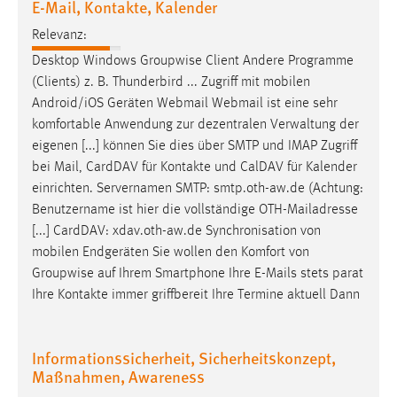
E-Mail, Kontakte, Kalender
30 Tage
Relevanz:
Chat
Desktop Windows Groupwise Client Andere Programme
(Clients) z. B. Thunderbird ... Zugriff mit mobilen
Name:
Android
/iOS Geräten Webmail Webmail ist eine sehr
MibewSessionID, MIBEW_UserID, mibew_locale, mibew-
komfortable Anwendung zur dezentralen Verwaltung der
chat-frame-style-5e9dbeb1811c0446
eigenen [...] können Sie dies über SMTP und IMAP Zugriff
Zweck:
bei Mail, CardDAV für Kontakte und CalDAV für Kalender
Wird benötigt um die Chatfunktion nutzen zu können.
einrichten
. Servernamen SMTP: smtp.oth-aw.de (Achtung:
Benutzername ist hier die vollständige OTH-Mailadresse
Cookie Laufzeit:
[...] CardDAV: xdav.oth-aw.de Synchronisation von
MibewSessionID, mibew-chat-frame-style-
mobilen Endgeräten Sie wollen den Komfort von
5e9dbeb1811c0446 = Sitzungslaufzeit, mibew_locale = 3
Jahre, MIBEW_UserID = 1 Jahr
Groupwise
auf
Ihrem Smartphone Ihre E-Mails stets parat
Ihre Kontakte immer griffbereit Ihre Termine aktuell Dann
Login
Informationssicherheit, Sicherheitskonzept,
Name:
Maßnahmen, Awareness
fe_user, be_user, be_lastLoginProvider