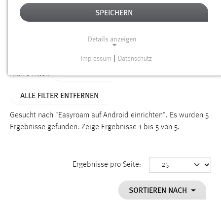
SPEICHERN
Alter
Details anzeigen
SUCHEN
Impressum
|
Datenschutz
NOTWENDIGE COOKIES
TYP: SEITEN
Aktive Filter:
Notwendige Cookies ermöglichen grundlegende
ALLE FILTER ENTFERNEN
Funktionen und sind für die einwandfreie Funktion der
Website erforderlich.
Gesucht nach "Easyroam auf Android einrichten".
Es wurden 5
Ergebnisse gefunden.
Zeige Ergebnisse 1 bis 5 von 5.
Einverständnis
Name:
cookie_consent
Ergebnisse pro Seite:
Zweck:
SORTIEREN NACH
Dieser Cookie speichert die ausgewählten Einverständnis-
Optionen des Benutzers
Cookie Laufzeit: