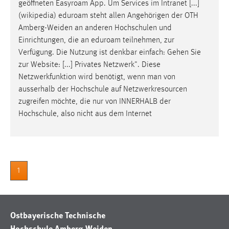
geöffneten
Easyroam
App. Um Services im Intranet [...]
Conversion-Tracking
(wikipedia) eduroam steht allen Angehörigen der OTH
Amberg-Weiden an anderen Hochschulen und
Cookie Laufzeit:
Einrichtungen
, die an eduroam teilnehmen, zur
3 Monate
Verfügung. Die Nutzung ist denkbar einfach: Gehen Sie
zur Website: [...] Privates Netzwerk". Diese
Facebook Pixel
Netzwerkfunktion wird benötigt, wenn man von
ausserhalb der Hochschule
auf
Netzwerkresourcen
Name:
zugreifen möchte, die nur von INNERHALB der
_fbp
Hochschule, also nicht aus dem Internet
Anbieter:
Facebook
Zweck:
Conversion-Tracking
1
Cookie Laufzeit:
3 Monate
Ostbayerische Technische
Hochschule Amberg-Weiden