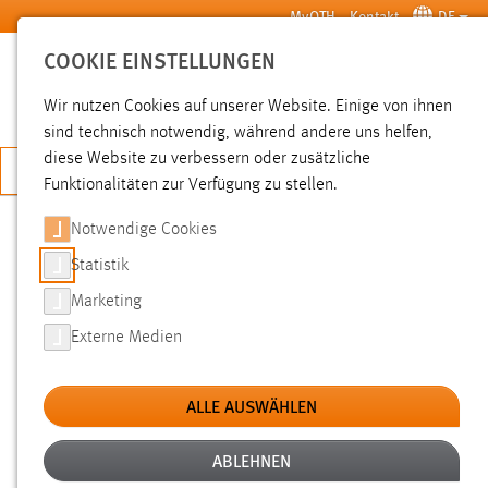
Zum Hauptinhalt springen
MyOTH
Kontakt
DE
COOKIE EINSTELLUNGEN
SUCHE
Wir nutzen Cookies auf unserer Website. Einige von ihnen
sind technisch notwendig, während andere uns helfen,
diese Website zu verbessern oder zusätzliche
JETZT BEWERBEN
Funktionalitäten zur Verfügung zu stellen.
Notwendige Cookies
SUCHE
Statistik
Marketing
FILTER
Externe Medien
Typ
ALLE AUSWÄHLEN
Erstellungsdatum
ABLEHNEN