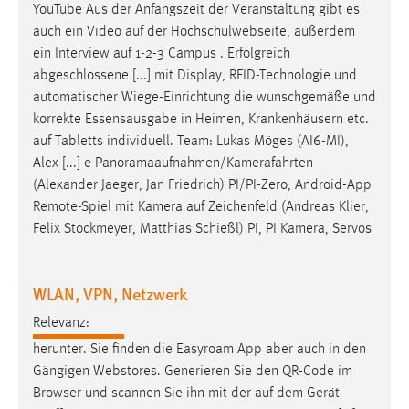
YouTube Aus der Anfangszeit der Veranstaltung gibt es
Cookie Laufzeit:
auch ein Video
auf
der Hochschulwebseite, außerdem
Max. 13 Monate
ein Interview
auf
1-2-3 Campus . Erfolgreich
abgeschlossene [...] mit Display, RFID-Technologie und
automatischer Wiege-
Einrichtung
die wunschgemäße und
korrekte Essensausgabe in Heimen, Krankenhäusern etc.
MARKETING
auf
Tabletts individuell. Team: Lukas Möges (AI6-MI),
Marketing Cookies werden von Drittanbietern
Alex [...] e Panoramaaufnahmen/Kamerafahrten
verwendet, um personalisierte Werbung anzuzeigen.
(Alexander Jaeger, Jan Friedrich) PI/PI-Zero,
Android
-App
Sie tun dies, indem sie Besucher über Websites
Remote-Spiel mit Kamera
auf
Zeichenfeld (Andreas Klier,
hinweg verfolgen.
Felix Stockmeyer, Matthias Schießl) PI, PI Kamera, Servos
Google Ads
WLAN, VPN, Netzwerk
Name:
_gcl_au
Relevanz:
herunter. Sie finden die
Easyroam
App aber auch in den
Anbieter:
Gängigen Webstores. Generieren Sie den QR-Code im
Google Ireland Limited
Browser und scannen Sie ihn mit der
auf
dem Gerät
Zweck: