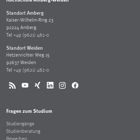
EXTERNE MEDIEN
Standort Amberg
Um Inhalte von Videoplattformen und Social Media
Plattformen anzeigen zu können, werden von diesen
Kaiser-Wilhelm-Ring 23
externen Medien Cookies gesetzt.
92224 Amberg
Tel
+49 (9621) 482-0
YouTube
Standort Weiden
Hetzenrichter Weg 15
Vimeo
92637 Weiden
Tel
+49 (9621) 482-0
RSS
YouTube
Xing
LinkedIn
Instagram
Facebook
Fragen zum Studium
Studiengänge
Studienberatung
Bewerben