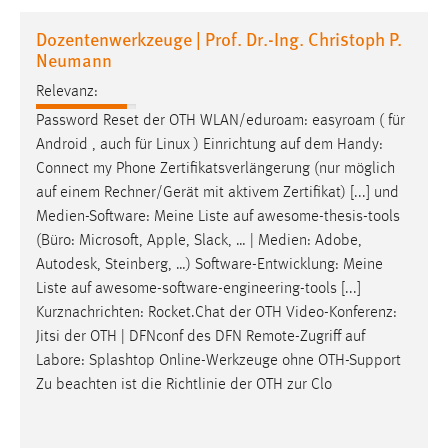
1 Jahr
Dozentenwerkzeuge | Prof. Dr.-Ing. Christoph P.
Neumann
Performance
Relevanz:
Name:
Password Reset der OTH WLAN/eduroam:
easyroam
( für
staticfilecache
Android
, auch für Linux )
Einrichtung
auf
dem Handy:
Connect my Phone Zertifikatsverlängerung (nur möglich
Zweck:
auf
einem Rechner/Gerät mit aktivem Zertifikat) [...] und
Für performante Seitenauslieferung wird in diesem Cookie
Medien-Software: Meine Liste
auf
awesome-thesis-tools
gespeichert, ob man eingeloggt ist.
(Büro: Microsoft, Apple, Slack, … | Medien: Adobe,
Autodesk, Steinberg, …) Software-Entwicklung: Meine
Sprachpräferenz
Liste
auf
awesome-software-engineering-tools [...]
Kurznachrichten: Rocket.Chat der OTH Video-Konferenz:
Name:
Jitsi der OTH | DFNconf des DFN Remote-Zugriff
auf
site-language-preference
Labore: Splashtop Online-Werkzeuge ohne OTH-Support
Zweck:
Zu beachten ist die Richtlinie der OTH zur Clo
Das Cookie speichert die gewählte Sprache der Website.
Cookie Laufzeit: