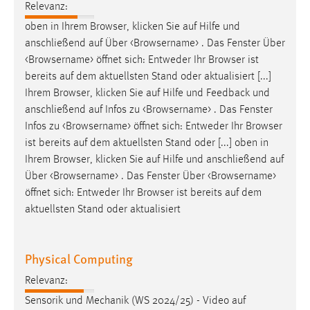
Relevanz:
Zweck:
oben in Ihrem Browser, klicken Sie
auf
Hilfe und
Dieser Cookie ist notwendig um sich an der Website
einloggen zu können.
anschließend
auf
Über <Browsername> . Das Fenster Über
<Browsername> öffnet sich: Entweder Ihr Browser ist
Cookie Laufzeit:
bereits
auf
dem aktuellsten Stand oder aktualisiert [...]
24 Stunden
Ihrem Browser, klicken Sie
auf
Hilfe und Feedback und
anschließend
auf
Infos zu <Browsername> . Das Fenster
Infos zu <Browsername> öffnet sich: Entweder Ihr Browser
STATISTIK
ist bereits
auf
dem aktuellsten Stand oder [...] oben in
Statistik Cookies erfassen Informationen anonym.
Ihrem Browser, klicken Sie
auf
Hilfe und anschließend
auf
Diese Informationen helfen uns zu verstehen, wie
Über <Browsername> . Das Fenster Über <Browsername>
unsere Besucher unsere Website nutzen.
öffnet sich: Entweder Ihr Browser ist bereits
auf
dem
aktuellsten Stand oder aktualisiert
Matomo
Name:
Physical Computing
_pk_ref, _pk_cvar, _pk_id, _pk_ses
Relevanz:
Zweck:
Sensorik und Mechanik (WS 2024/25) - Video
auf
Zugriffsstatistik