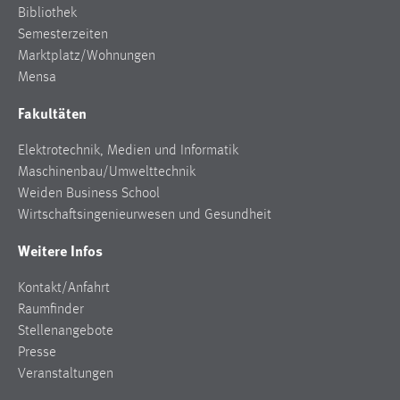
Bibliothek
Cookie Laufzeit:
Semesterzeiten
Max. 13 Monate
Marktplatz/Wohnungen
Mensa
Fakultäten
MARKETING
Marketing Cookies werden von Drittanbietern
Elektrotechnik, Medien und Informatik
verwendet, um personalisierte Werbung anzuzeigen.
Maschinenbau/Umwelttechnik
Sie tun dies, indem sie Besucher über Websites
Weiden Business School
hinweg verfolgen.
Wirtschaftsingenieurwesen und Gesundheit
Weitere Infos
Google Ads
Kontakt/Anfahrt
Name:
Raumfinder
_gcl_au
Stellenangebote
Anbieter:
Presse
Google Ireland Limited
Veranstaltungen
Zweck: