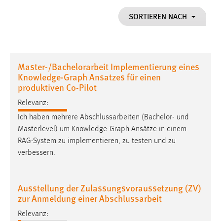
1 Jahr
SORTIEREN NACH
Performance
Name:
Master-/Bachelorarbeit Implementierung eines
staticfilecache
Knowledge-Graph Ansatzes für einen
produktiven Co-Pilot
Zweck:
Für performante Seitenauslieferung wird in diesem Cookie
Relevanz:
gespeichert, ob man eingeloggt ist.
Ich haben mehrere Abschlussarbeiten (Bachelor- und
Masterlevel) um Knowledge-Graph Ansätze in einem
Sprachpräferenz
RAG-System zu implementieren, zu testen und zu
verbessern.
Name:
site-language-preference
Zweck:
Ausstellung der Zulassungsvoraussetzung (ZV)
Das Cookie speichert die gewählte Sprache der Website.
zur Anmeldung einer Abschlussarbeit
Cookie Laufzeit:
Relevanz: