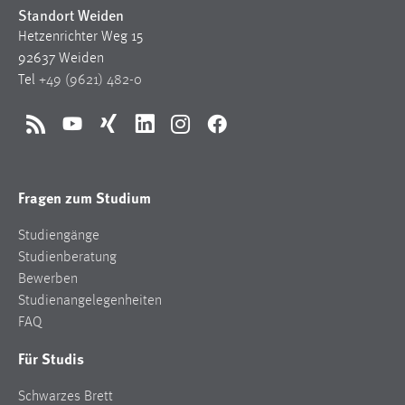
Standort Weiden
Zweck:
Dieser Cookie ist notwendig um sich an der Website
Hetzenrichter Weg 15
einloggen zu können.
92637 Weiden
Tel
+49 (9621) 482-0
Cookie Laufzeit:
24 Stunden
RSS
YouTube
Xing
LinkedIn
Instagram
Facebook
STATISTIK
Fragen zum Studium
Statistik Cookies erfassen Informationen anonym.
Diese Informationen helfen uns zu verstehen, wie
Studiengänge
unsere Besucher unsere Website nutzen.
Studienberatung
Bewerben
Matomo
Studienangelegenheiten
FAQ
Name:
_pk_ref, _pk_cvar, _pk_id, _pk_ses
Für Studis
Zweck:
Schwarzes Brett
Zugriffsstatistik