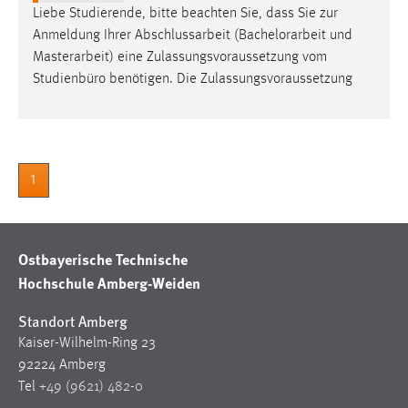
30 Tage
Liebe Studierende, bitte beachten Sie, dass Sie zur
Anmeldung Ihrer Abschlussarbeit (
Bachelorarbeit
und
Chat
Masterarbeit) eine Zulassungsvoraussetzung vom
Studienbüro benötigen. Die Zulassungsvoraussetzung
Name:
MibewSessionID, MIBEW_UserID, mibew_locale, mibew-
chat-frame-style-5e9dbeb1811c0446
Zweck:
1
Wird benötigt um die Chatfunktion nutzen zu können.
Cookie Laufzeit:
MibewSessionID, mibew-chat-frame-style-
Ostbayerische Technische
5e9dbeb1811c0446 = Sitzungslaufzeit, mibew_locale = 3
Hochschule Amberg-Weiden
Jahre, MIBEW_UserID = 1 Jahr
Standort Amberg
Login
Kaiser-Wilhelm-Ring 23
92224 Amberg
Name:
Tel
+49 (9621) 482-0
fe_user, be_user, be_lastLoginProvider