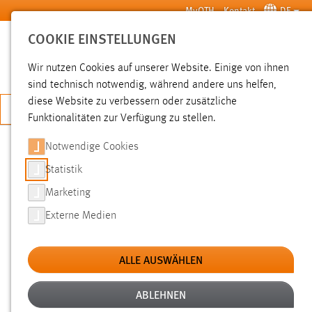
Zum Hauptinhalt springen
MyOTH
Kontakt
DE
COOKIE EINSTELLUNGEN
SUCHE
Wir nutzen Cookies auf unserer Website. Einige von ihnen
sind technisch notwendig, während andere uns helfen,
diese Website zu verbessern oder zusätzliche
JETZT BEWERBEN
Funktionalitäten zur Verfügung zu stellen.
Notwendige Cookies
SUCHE
Statistik
Marketing
FILTER
Externe Medien
Typ
ALLE AUSWÄHLEN
Erstellungsdatum
ABLEHNEN