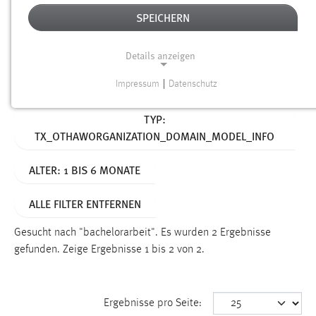
SPEICHERN
Alter
Details anzeigen
SUCHEN
Impressum
|
Datenschutz
NOTWENDIGE COOKIES
Aktive Filter:
TYP:
Notwendige Cookies ermöglichen grundlegende
TX_OTHAWORGANIZATION_DOMAIN_MODEL_INFO
Funktionen und sind für die einwandfreie Funktion der
Website erforderlich.
ALTER: 1 BIS 6 MONATE
Einverständnis
ALLE FILTER ENTFERNEN
Name:
cookie_consent
Gesucht nach "bachelorarbeit".
Es wurden 2 Ergebnisse
gefunden.
Zeige Ergebnisse 1 bis 2 von 2.
Zweck:
Dieser Cookie speichert die ausgewählten Einverständnis-
Optionen des Benutzers
Ergebnisse pro Seite:
Cookie Laufzeit: