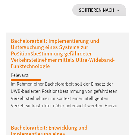
1 Jahr
SORTIEREN NACH
Performance
Name:
Bachelorarbeit: Implementierung und
staticfilecache
Untersuchung eines Systems zur
Positionsbestimmung gefährdeter
Zweck:
Verkehrsteilnehmer mittels Ultra-Wideband-
Für performante Seitenauslieferung wird in diesem Cookie
Funktechnologie
gespeichert, ob man eingeloggt ist.
Relevanz:
Sprachpräferenz
Im Rahmen einer
Bachelorarbeit
soll der Einsatz der
UWB-basierten Positionsbestimmung von gefährdeten
Name:
Verkehrsteilnehmer im Kontext einer intelligenten
site-language-preference
Verkehrsinfrastruktur näher untersucht werden. Hierzu
Zweck:
Das Cookie speichert die gewählte Sprache der Website.
Bachelorarbeit: Entwicklung und
Cookie Laufzeit:
Implementierung eines