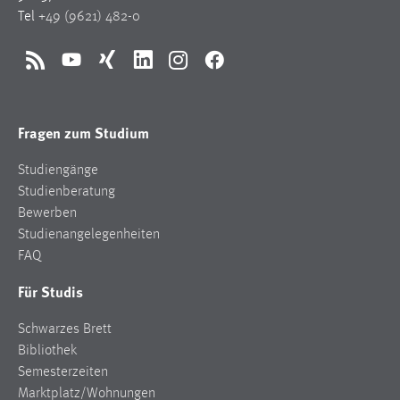
Tel
+49 (9621) 482-0
Conversion-Tracking
Cookie Laufzeit:
RSS
YouTube
Xing
LinkedIn
Instagram
Facebook
3 Monate
Facebook Pixel
Fragen zum Studium
Name:
Studiengänge
_fbp
Studienberatung
Anbieter:
Bewerben
Facebook
Studienangelegenheiten
FAQ
Zweck:
Conversion-Tracking
Für Studis
Cookie Laufzeit:
Schwarzes Brett
3 Monate
Bibliothek
Semesterzeiten
Marktplatz/Wohnungen