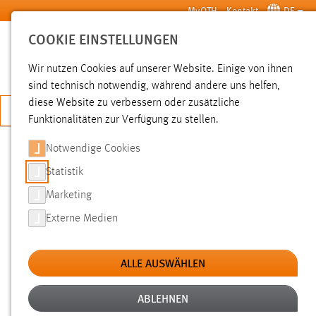
Zum Hauptinhalt springen
MyOTH
Kontakt
DE
COOKIE EINSTELLUNGEN
SUCHE
Wir nutzen Cookies auf unserer Website. Einige von ihnen
sind technisch notwendig, während andere uns helfen,
diese Website zu verbessern oder zusätzliche
JETZT BEWERBEN
Funktionalitäten zur Verfügung zu stellen.
Notwendige Cookies
SUCHE
Statistik
Marketing
FILTER
Externe Medien
Typ
ALLE AUSWÄHLEN
Erstellungsdatum
ABLEHNEN