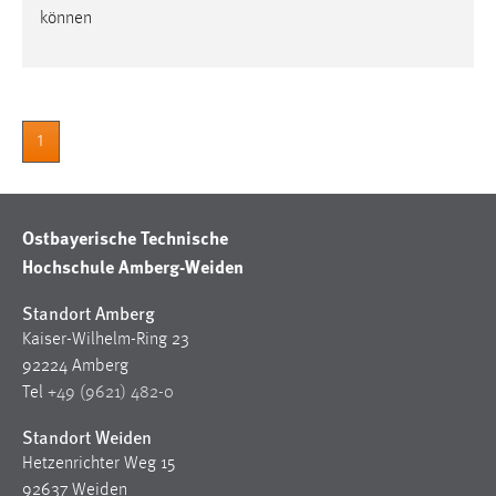
können
Cookie Laufzeit:
Max. 13 Monate
1
MARKETING
Marketing Cookies werden von Drittanbietern
verwendet, um personalisierte Werbung anzuzeigen.
Ostbayerische Technische
Sie tun dies, indem sie Besucher über Websites
Hochschule Amberg-Weiden
hinweg verfolgen.
Standort Amberg
Google Ads
Kaiser-Wilhelm-Ring 23
Name:
92224 Amberg
_gcl_au
Tel
+49 (9621) 482-0
Anbieter:
Standort Weiden
Google Ireland Limited
Hetzenrichter Weg 15
92637 Weiden
Zweck: