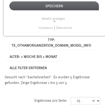
SPEICHERN
Alter
Details anzeigen
SUCHEN
Impressum
|
Datenschutz
NOTWENDIGE COOKIES
Aktive Filter:
TYP:
Notwendige Cookies ermöglichen grundlegende
TX_OTHAWORGANIZATION_DOMAIN_MODEL_INFO
Funktionen und sind für die einwandfreie Funktion der
Website erforderlich.
ALTER: 1 WOCHE BIS 1 MONAT
Einverständnis
ALLE FILTER ENTFERNEN
Name:
cookie_consent
Gesucht nach "bachelorarbeit".
Es wurden 5 Ergebnisse
gefunden.
Zeige Ergebnisse 1 bis 5 von 5.
Zweck:
Dieser Cookie speichert die ausgewählten Einverständnis-
Optionen des Benutzers
Ergebnisse pro Seite:
Cookie Laufzeit: