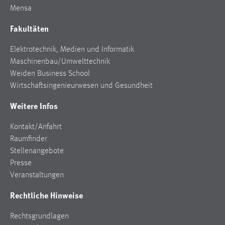
EXTERNE MEDIEN
Mensa
Um Inhalte von Videoplattformen und Social Media
Fakultäten
Plattformen anzeigen zu können, werden von diesen
externen Medien Cookies gesetzt.
Elektrotechnik, Medien und Informatik
Maschinenbau/Umwelttechnik
YouTube
Weiden Business School
Wirtschaftsingenieurwesen und Gesundheit
Vimeo
Weitere Infos
Kontakt/Anfahrt
Raumfinder
Stellenangebote
Presse
Veranstaltungen
Rechtliche Hinweise
Rechtsgrundlagen