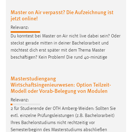
Zweck:
Master on Air verpasst? Die Aufzeichnung ist
Dieser Cookie ist notwendig um sich an der Website
jetzt online!
einloggen zu können.
Relevanz:
Cookie Laufzeit:
24 Stunden
Du konntest bei Master on Air nicht live dabei sein? Oder
steckst gerade mitten in deiner
Bachelorarbeit
und
möchtest dich erst später mit dem Thema Master
beschäftigen? Kein Problem! Die rund 40-minütige
STATISTIK
Statistik Cookies erfassen Informationen anonym.
Diese Informationen helfen uns zu verstehen, wie
Masterstudiengang
unsere Besucher unsere Website nutzen.
Wirtschaftsingenieurwesen: Option Teilzeit-
Modell oder Vorab-Belegung von Modulen
Matomo
Relevanz:
Name:
2 für Studierende der OTH Amberg-Weiden: Sollten Sie
_pk_ref, _pk_cvar, _pk_id, _pk_ses
evtl. einzelne Prüfungsleistungen (z.B.
Bachelorarbeit
)
Ihres Bachelorstudiums nicht rechtzeitig vor
Zweck:
Semesterbeginn des Masterstudiums abschließen
Zugriffsstatistik