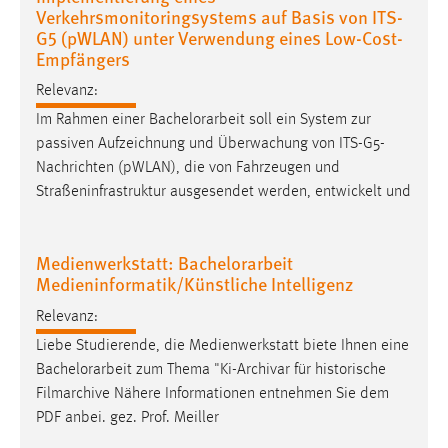
30 Tage
Verkehrsmonitoringsystems auf Basis von ITS-
G5 (pWLAN) unter Verwendung eines Low-Cost-
Empfängers
Chat
Relevanz:
Name:
Im Rahmen einer
Bachelorarbeit
soll ein System zur
MibewSessionID, MIBEW_UserID, mibew_locale, mibew-
passiven Aufzeichnung und Überwachung von ITS-G5-
chat-frame-style-5e9dbeb1811c0446
Nachrichten (pWLAN), die von Fahrzeugen und
Zweck:
Straßeninfrastruktur ausgesendet werden, entwickelt und
Wird benötigt um die Chatfunktion nutzen zu können.
Cookie Laufzeit:
Medienwerkstatt: Bachelorarbeit
MibewSessionID, mibew-chat-frame-style-
Medieninformatik/Künstliche Intelligenz
5e9dbeb1811c0446 = Sitzungslaufzeit, mibew_locale = 3
Jahre, MIBEW_UserID = 1 Jahr
Relevanz:
Liebe Studierende, die Medienwerkstatt biete Ihnen eine
Login
Bachelorarbeit
zum Thema "Ki-Archivar für historische
Filmarchive Nähere Informationen entnehmen Sie dem
Name:
PDF anbei. gez. Prof. Meiller
fe_user, be_user, be_lastLoginProvider