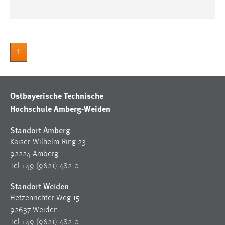
Conversion-Tracking
Cookie Laufzeit:
3 Monate
1
Facebook Pixel
Name:
Ostbayerische Technische
_fbp
Hochschule Amberg-Weiden
Anbieter:
Standort Amberg
Facebook
Kaiser-Wilhelm-Ring 23
Zweck:
92224 Amberg
Conversion-Tracking
Tel
+49 (9621) 482-0
Cookie Laufzeit:
Standort Weiden
3 Monate
Hetzenrichter Weg 15
92637 Weiden
Tel
+49 (9621) 482-0