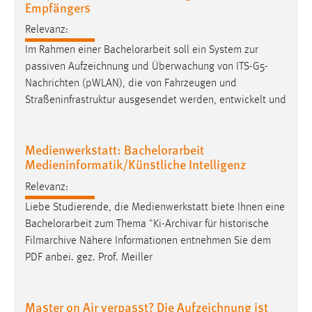
Empfängers
30 Tage
Relevanz:
Chat
Im Rahmen einer
Bachelorarbeit
soll ein System zur
passiven Aufzeichnung und Überwachung von ITS-G5-
Name:
Nachrichten (pWLAN), die von Fahrzeugen und
MibewSessionID, MIBEW_UserID, mibew_locale, mibew-
Straßeninfrastruktur ausgesendet werden, entwickelt und
chat-frame-style-5e9dbeb1811c0446
Zweck:
Wird benötigt um die Chatfunktion nutzen zu können.
Medienwerkstatt: Bachelorarbeit
Medieninformatik/Künstliche Intelligenz
Cookie Laufzeit:
MibewSessionID, mibew-chat-frame-style-
Relevanz:
5e9dbeb1811c0446 = Sitzungslaufzeit, mibew_locale = 3
Liebe Studierende, die Medienwerkstatt biete Ihnen eine
Jahre, MIBEW_UserID = 1 Jahr
Bachelorarbeit
zum Thema "Ki-Archivar für historische
Filmarchive Nähere Informationen entnehmen Sie dem
Login
PDF anbei. gez. Prof. Meiller
Name:
fe_user, be_user, be_lastLoginProvider
Master on Air verpasst? Die Aufzeichnung ist