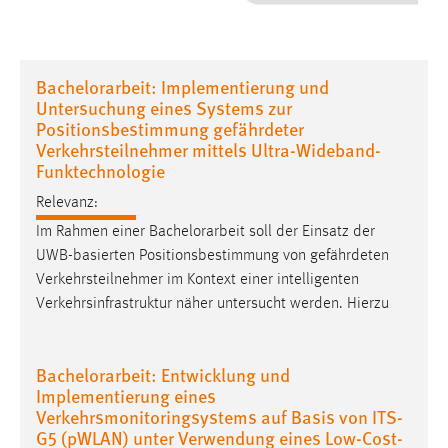
1 Jahr
Performance
Bachelorarbeit: Implementierung und
Untersuchung eines Systems zur
Name:
Positionsbestimmung gefährdeter
staticfilecache
Verkehrsteilnehmer mittels Ultra-Wideband-
Funktechnologie
Zweck:
Für performante Seitenauslieferung wird in diesem Cookie
Relevanz:
gespeichert, ob man eingeloggt ist.
Im Rahmen einer
Bachelorarbeit
soll der Einsatz der
UWB-basierten Positionsbestimmung von gefährdeten
Sprachpräferenz
Verkehrsteilnehmer im Kontext einer intelligenten
Verkehrsinfrastruktur näher untersucht werden. Hierzu
Name:
site-language-preference
Bachelorarbeit: Entwicklung und
Zweck:
Implementierung eines
Das Cookie speichert die gewählte Sprache der Website.
Verkehrsmonitoringsystems auf Basis von ITS-
Cookie Laufzeit:
G5 (pWLAN) unter Verwendung eines Low-Cost-