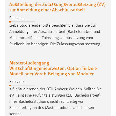
Ausstellung der Zulassungsvoraussetzung (ZV)
zur Anmeldung einer Abschlussarbeit
Cookie Laufzeit:
Max. 13 Monate
Relevanz:
Liebe Studierende, bitte beachten Sie, dass Sie zur
Anmeldung Ihrer Abschlussarbeit (
Bachelorarbeit
und
MARKETING
Masterarbeit) eine Zulassungsvoraussetzung vom
Marketing Cookies werden von Drittanbietern
Studienbüro benötigen. Die Zulassungsvoraussetzung
verwendet, um personalisierte Werbung anzuzeigen.
Sie tun dies, indem sie Besucher über Websites
Masterstudiengang
hinweg verfolgen.
Wirtschaftsingenieurwesen: Option Teilzeit-
Modell oder Vorab-Belegung von Modulen
Google Ads
Relevanz:
Name:
2 für Studierende der OTH Amberg-Weiden: Sollten Sie
_gcl_au
evtl. einzelne Prüfungsleistungen (z.B.
Bachelorarbeit
)
Anbieter:
Ihres Bachelorstudiums nicht rechtzeitig vor
Google Ireland Limited
Semesterbeginn des Masterstudiums abschließen
können
Zweck: