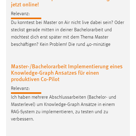
jetzt online!
Zweck:
Dieser Cookie ist notwendig um sich an der Website
Relevanz:
einloggen zu können.
Du konntest bei Master on Air nicht live dabei sein? Oder
Cookie Laufzeit:
steckst gerade mitten in deiner
Bachelorarbeit
und
24 Stunden
möchtest dich erst später mit dem Thema Master
beschäftigen? Kein Problem! Die rund 40-minütige
STATISTIK
Master-/Bachelorarbeit Implementierung eines
Statistik Cookies erfassen Informationen anonym.
Knowledge-Graph Ansatzes für einen
Diese Informationen helfen uns zu verstehen, wie
produktiven Co-Pilot
unsere Besucher unsere Website nutzen.
Relevanz:
Ich haben mehrere Abschlussarbeiten (Bachelor- und
Matomo
Masterlevel) um Knowledge-Graph Ansätze in einem
Name:
RAG-System zu implementieren, zu testen und zu
_pk_ref, _pk_cvar, _pk_id, _pk_ses
verbessern.
Zweck:
Zugriffsstatistik