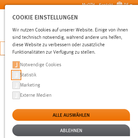
Zum Hauptinhalt springen
MyOTH
Kontakt
DE
COOKIE EINSTELLUNGEN
SUCHE
Wir nutzen Cookies auf unserer Website. Einige von ihnen
sind technisch notwendig, während andere uns helfen,
diese Website zu verbessern oder zusätzliche
JETZT BEWERBEN
Funktionalitäten zur Verfügung zu stellen.
Notwendige Cookies
SUCHE
Statistik
Marketing
FILTER
Externe Medien
Typ
ALLE AUSWÄHLEN
Erstellungsdatum
ABLEHNEN