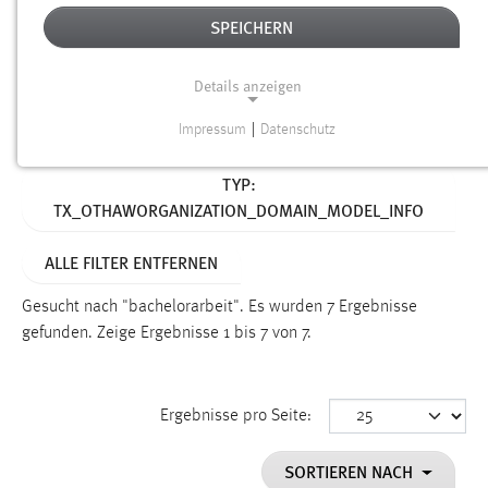
SPEICHERN
Alter
Details anzeigen
SUCHEN
Impressum
|
Datenschutz
NOTWENDIGE COOKIES
Aktive Filter:
TYP:
Notwendige Cookies ermöglichen grundlegende
TX_OTHAWORGANIZATION_DOMAIN_MODEL_INFO
Funktionen und sind für die einwandfreie Funktion der
Website erforderlich.
ALLE FILTER ENTFERNEN
Einverständnis
Gesucht nach "bachelorarbeit".
Es wurden 7 Ergebnisse
Name:
gefunden.
Zeige Ergebnisse 1 bis 7 von 7.
cookie_consent
Zweck:
Ergebnisse pro Seite:
Dieser Cookie speichert die ausgewählten Einverständnis-
Optionen des Benutzers
SORTIEREN NACH
Cookie Laufzeit: