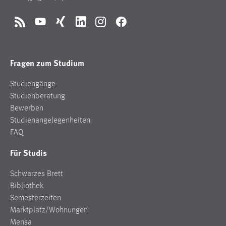
EXTERNE MEDIEN
Um Inhalte von Videoplattformen und Social Media
RSS
YouTube
Xing
LinkedIn
Instagram
Facebook
Plattformen anzeigen zu können, werden von diesen
externen Medien Cookies gesetzt.
Fragen zum Studium
YouTube
Studiengänge
Studienberatung
Vimeo
Bewerben
Studienangelegenheiten
FAQ
Für Studis
Schwarzes Brett
Bibliothek
Semesterzeiten
Marktplatz/Wohnungen
Mensa