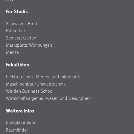
30 Tage
Für Studis
Chat
Schwarzes Brett
Bibliothek
Name:
MibewSessionID, MIBEW_UserID, mibew_locale, mibew-
Semesterzeiten
chat-frame-style-5e9dbeb1811c0446
Marktplatz/Wohnungen
Mensa
Zweck:
Wird benötigt um die Chatfunktion nutzen zu können.
Fakultäten
Cookie Laufzeit:
Elektrotechnik, Medien und Informatik
MibewSessionID, mibew-chat-frame-style-
Maschinenbau/Umwelttechnik
5e9dbeb1811c0446 = Sitzungslaufzeit, mibew_locale = 3
Weiden Business School
Jahre, MIBEW_UserID = 1 Jahr
Wirtschaftsingenieurwesen und Gesundheit
Login
Weitere Infos
Name:
Kontakt/Anfahrt
fe_user, be_user, be_lastLoginProvider
Raumfinder