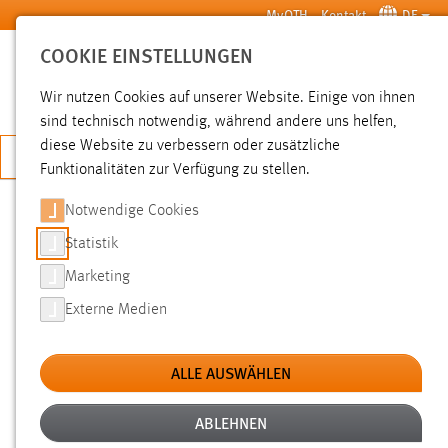
Zum Hauptinhalt springen
MyOTH
Kontakt
DE
COOKIE EINSTELLUNGEN
SUCHE
Wir nutzen Cookies auf unserer Website. Einige von ihnen
sind technisch notwendig, während andere uns helfen,
diese Website zu verbessern oder zusätzliche
JETZT BEWERBEN
Funktionalitäten zur Verfügung zu stellen.
Notwendige Cookies
SUCHE
Statistik
Marketing
FILTER
Externe Medien
Erstellungsdatum
ALLE AUSWÄHLEN
SUCHEN
ABLEHNEN