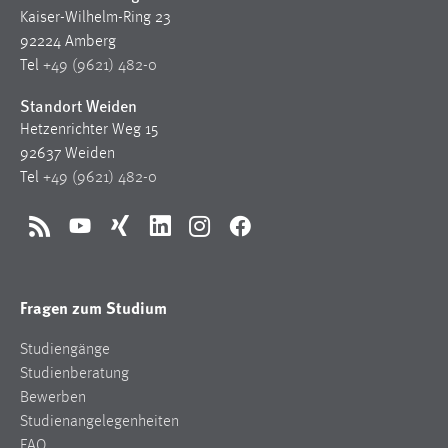
1 Jahr
Kaiser-Wilhelm-Ring 23
92224 Amberg
Tel
+49 (9621) 482-0
Performance
Standort Weiden
Name:
Hetzenrichter Weg 15
staticfilecache
92637 Weiden
Zweck:
Tel
+49 (9621) 482-0
Für performante Seitenauslieferung wird in diesem Cookie
gespeichert, ob man eingeloggt ist.
RSS
YouTube
Xing
LinkedIn
Instagram
Facebook
Sprachpräferenz
Fragen zum Studium
Name:
site-language-preference
Studiengänge
Zweck:
Studienberatung
Das Cookie speichert die gewählte Sprache der Website.
Bewerben
Studienangelegenheiten
Cookie Laufzeit:
FAQ