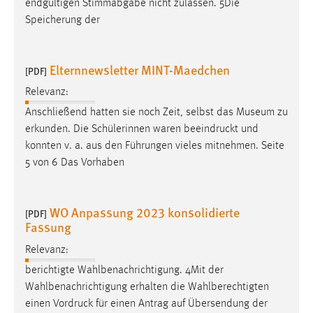
endgültigen Stimmabgabe nicht zulassen. 5Die
Speicherung der
Cookie Laufzeit:
Max. 13 Monate
Elternnewsletter MINT-Maedchen
[PDF]
Relevanz:
MARKETING
Anschließend hatten sie noch Zeit, selbst das Museum zu
Marketing Cookies werden von Drittanbietern
erkunden. Die Schülerinnen waren
beeindruckt
und
verwendet, um personalisierte Werbung anzuzeigen.
konnten v. a. aus den Führungen vieles mitnehmen. Seite
Sie tun dies, indem sie Besucher über Websites
5 von 6 Das Vorhaben
hinweg verfolgen.
Google Ads
WO Anpassung 2023 konsolidierte
[PDF]
Fassung
Name:
_gcl_au
Relevanz:
berichtigte Wahlbenachrichtigung. 4Mit der
Anbieter:
Google Ireland Limited
Wahlbenachrichtigung erhalten die Wahlberechtigten
einen
Vordruck
für einen Antrag auf Übersendung der
Zweck: