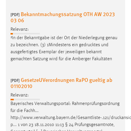
Bekanntmachungssatzung OTH AW 2023
[PDF]
03 06
Relevanz:
²In der Bekanntgabe ist der Ort der Niederlegung genau
zu bezeichnen. (3) 1Mindestens ein
gedrucktes
und
ausgefertigtes Exemplar der jeweiligen bekannt
gemachten Satzung wird für die Amberger Fakultäten
GesetzeUVerordnungen RaPO gueltig ab
[PDF]
01102010
Relevanz:
Bayerisches Verwaltungsportal: Rahmenprüfungsordnung
für die Fachh...
http://www.verwaltung.bayern.de/Gesamtliste-.121/druckansi
p
... 1 von 23 18.11.2010 11:13 § 24 Prüfungsgesamtnote,