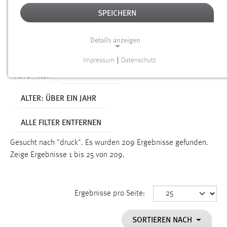
SPEICHERN
Alter
Details anzeigen
SUCHEN
Impressum
|
Datenschutz
NOTWENDIGE COOKIES
TYP: DATEIEN
Aktive Filter:
Notwendige Cookies ermöglichen grundlegende
ALTER: ÜBER EIN JAHR
Funktionen und sind für die einwandfreie Funktion der
Website erforderlich.
ALLE FILTER ENTFERNEN
Einverständnis
Gesucht nach "druck".
Es wurden 209 Ergebnisse gefunden.
Name:
Zeige Ergebnisse 1 bis 25 von 209.
cookie_consent
Zweck:
Ergebnisse pro Seite:
Dieser Cookie speichert die ausgewählten Einverständnis-
Optionen des Benutzers
SORTIEREN NACH
Cookie Laufzeit: