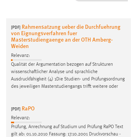
1 Jahr
Performance
Rahmensatzung ueber die Durchfuehrung
[PDF]
von Eignungsverfahren fuer
Name:
Masterstudiengaenge an der OTH Amberg-
staticfilecache
Weiden
Zweck:
Relevanz:
Für performante Seitenauslieferung wird in diesem Cookie
Qualität der Argumentation bezogen auf Strukturen
gespeichert, ob man eingeloggt ist.
wissenschaftlicher Analyse und sprachliche
Ausdruckfähigkeit
(4) 1Die Studien- und Prüfungsordnung
Sprachpräferenz
des jeweiligen Masterstudiengangs trifft weitere oder
Name:
site-language-preference
RaPO
[PDF]
Zweck:
Relevanz:
Das Cookie speichert die gewählte Sprache der Website.
Prüfung, Anrechnung auf Studium und Prüfung RaPO Text
Cookie Laufzeit:
gilt ab: 01.10.2010 Fassung: 17.10.2001
Druckvorschau
-