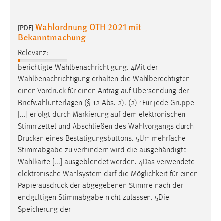
EXTERNE MEDIEN
Um Inhalte von Videoplattformen und Social Media
Wahlordnung OTH 2021 mit
[PDF]
Plattformen anzeigen zu können, werden von diesen
Bekanntmachung
externen Medien Cookies gesetzt.
Relevanz:
YouTube
berichtigte Wahlbenachrichtigung. 4Mit der
Wahlbenachrichtigung erhalten die Wahlberechtigten
einen
Vordruck
für einen Antrag auf Übersendung der
Vimeo
Briefwahlunterlagen (§ 12 Abs. 2). (2) 1Für jede Gruppe
[...] erfolgt durch Markierung auf dem elektronischen
Stimmzettel und Abschließen des Wahlvorgangs durch
Drücken
eines Bestätigungsbuttons. 5Um mehrfache
Stimmabgabe zu verhindern wird die ausgehändigte
Wahlkarte [...] ausgeblendet werden. 4Das verwendete
elektronische Wahlsystem darf die Möglichkeit für einen
Papierausdruck
der abgegebenen Stimme nach der
endgültigen Stimmabgabe nicht zulassen. 5Die
Speicherung der