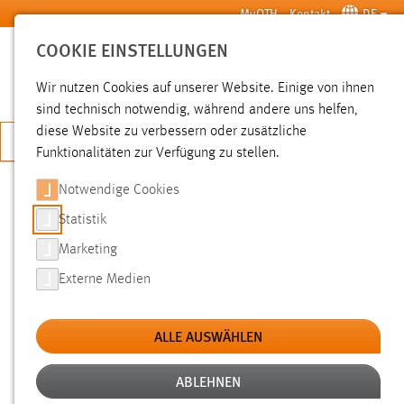
Zum Hauptinhalt springen
MyOTH
Kontakt
DE
COOKIE EINSTELLUNGEN
SUCHE
Wir nutzen Cookies auf unserer Website. Einige von ihnen
sind technisch notwendig, während andere uns helfen,
diese Website zu verbessern oder zusätzliche
JETZT BEWERBEN
Funktionalitäten zur Verfügung zu stellen.
Notwendige Cookies
SUCHE
Statistik
Marketing
FILTER
Externe Medien
Typ
ALLE AUSWÄHLEN
Erstellungsdatum
ABLEHNEN