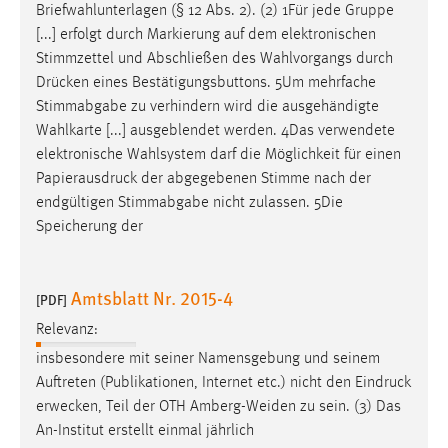
Briefwahlunterlagen (§ 12 Abs. 2). (2) 1Für jede Gruppe
Conversion-Tracking
[...] erfolgt durch Markierung auf dem elektronischen
Cookie Laufzeit:
Stimmzettel und Abschließen des Wahlvorgangs durch
3 Monate
Drücken
eines Bestätigungsbuttons. 5Um mehrfache
Stimmabgabe zu verhindern wird die ausgehändigte
Wahlkarte [...] ausgeblendet werden. 4Das verwendete
Facebook Pixel
elektronische Wahlsystem darf die Möglichkeit für einen
Name:
Papierausdruck
der abgegebenen Stimme nach der
_fbp
endgültigen Stimmabgabe nicht zulassen. 5Die
Speicherung der
Anbieter:
Facebook
Amtsblatt Nr. 2015-4
Zweck:
[PDF]
Conversion-Tracking
Relevanz:
Cookie Laufzeit:
insbesondere mit seiner Namensgebung und seinem
3 Monate
Auftreten (Publikationen, Internet etc.) nicht den
Eindruck
erwecken, Teil der OTH Amberg-Weiden zu sein. (3) Das
An-Institut erstellt einmal jährlich