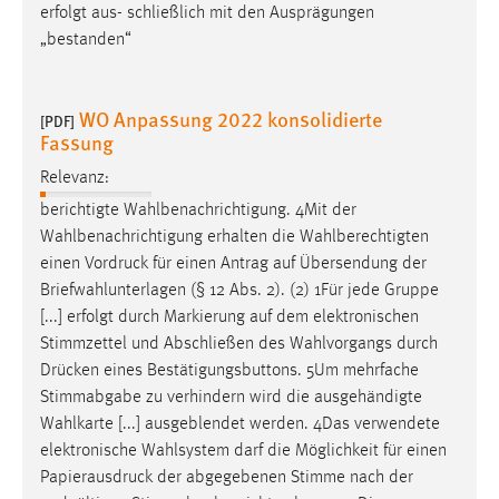
erfolgt aus- schließlich mit den Ausprägungen
Zweck:
„bestanden“
Dieser Cookie ist notwendig um sich an der Website
einloggen zu können.
Cookie Laufzeit:
WO Anpassung 2022 konsolidierte
[PDF]
24 Stunden
Fassung
Relevanz:
berichtigte Wahlbenachrichtigung. 4Mit der
STATISTIK
Wahlbenachrichtigung erhalten die Wahlberechtigten
Statistik Cookies erfassen Informationen anonym.
einen
Vordruck
für einen Antrag auf Übersendung der
Diese Informationen helfen uns zu verstehen, wie
Briefwahlunterlagen (§ 12 Abs. 2). (2) 1Für jede Gruppe
unsere Besucher unsere Website nutzen.
[...] erfolgt durch Markierung auf dem elektronischen
Stimmzettel und Abschließen des Wahlvorgangs durch
Matomo
Drücken
eines Bestätigungsbuttons. 5Um mehrfache
Stimmabgabe zu verhindern wird die ausgehändigte
Name:
Wahlkarte [...] ausgeblendet werden. 4Das verwendete
_pk_ref, _pk_cvar, _pk_id, _pk_ses
elektronische Wahlsystem darf die Möglichkeit für einen
Zweck:
Papierausdruck
der abgegebenen Stimme nach der
Zugriffsstatistik