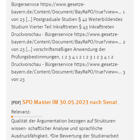
30 Tage
Bürgerservice https://www.gesetze-
bayern.de/Content/Document/BayRaPO/true?view=... 1
Chat
von 23 [...] Postgraduale Studien § 42 Weiterbildendes
Studium Vierter Teil Inkrafttreten § 43 Inkrafttreten
Name:
Druckvorschau
- Bürgerservice https://www.gesetze-
MibewSessionID, MIBEW_UserID, mibew_locale, mibew-
bayern.de/Content/Document/BayRaPO/true?view=... 2
chat-frame-style-5e9dbeb1811c0446
von 23 [...] vorschriftsmäßigen Anwendung der
Prüfungsbestimmungen, 1 2 3 4 1 2 1 2 3 1 2 3 4 1 2
Zweck:
Wird benötigt um die Chatfunktion nutzen zu können.
Druckvorschau
- Bürgerservice https://www.gesetze-
bayern.de/Content/Document/BayRaPO/true?view=... 3
Cookie Laufzeit:
von 23
MibewSessionID, mibew-chat-frame-style-
5e9dbeb1811c0446 = Sitzungslaufzeit, mibew_locale = 3
Jahre, MIBEW_UserID = 1 Jahr
SPO Master lM 30.05.2023 nach Senat
[PDF]
Relevanz:
Login
Qualität der Argumentation bezogen auf Strukturen
Name:
wissen- schaftlicher Analyse und sprachliche
fe_user, be_user, be_lastLoginProvider
Ausdruckfähigkeit
. ³Die Bewertung der Studienarbeit